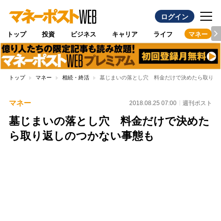
ログイン
トップ
投資
ビジネス
キャリア
ライフ
マネー
トップ
マネー
相続・終活
墓じまいの落とし穴 料金だけで決めたら取り返
マネー
2018.08.25 07:00
週刊ポスト
墓じまいの落とし穴 料金だけで決めた
ら取り返しのつかない事態も
Loaded
:
100.00%
/
Unmute