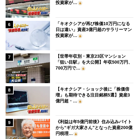
投資家が…
「キオクシアが再び株価10万円になる
6
日は遠い」資産3億円超のサラリーマン
投資家が…
【世帯年収別・東京23区マンション
7
「狙い目駅」を大公開】年収500万円、
700万円で…
【キオクシア・ショック後に「株価倍
8
増」も期待できる注目銘柄5選】資産3
億円超・…
《利益は年5億円前後》住み込みバイト
9
から“ギガ大家さん”となった資産200億
円税理…