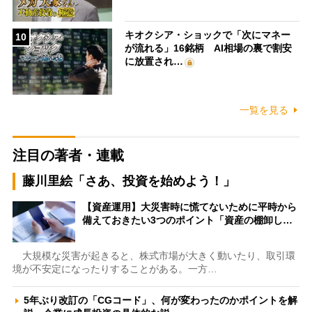
キオクシア・ショックで「次にマネー
10
が流れる」16銘柄 AI相場の裏で割安
に放置され…
一覧を見る
注目の著者・連載
藤川里絵「さあ、投資を始めよう！」
【資産運用】大災害時に慌てないために平時から
備えておきたい3つのポイント「資産の棚卸し…
大規模な災害が起きると、株式市場が大きく動いたり、取引環
境が不安定になったりすることがある。一方…
5年ぶり改訂の「CGコード」、何が変わったのかポイントを解