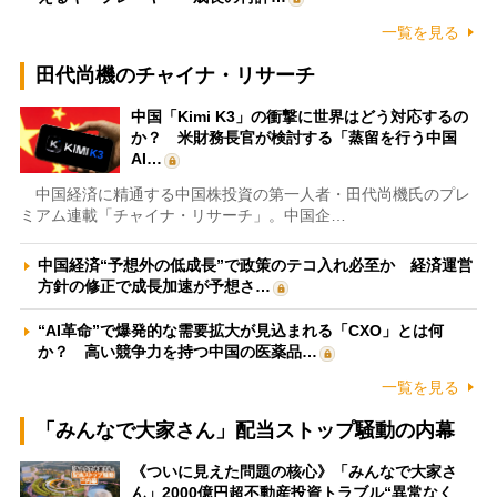
一覧を見る
田代尚機のチャイナ・リサーチ
中国「Kimi K3」の衝撃に世界はどう対応するの
か？ 米財務長官が検討する「蒸留を行う中国
AI…
中国経済に精通する中国株投資の第一人者・田代尚機氏のプレ
ミアム連載「チャイナ・リサーチ」。中国企…
中国経済“予想外の低成長”で政策のテコ入れ必至か 経済運営
方針の修正で成長加速が予想さ…
“AI革命”で爆発的な需要拡大が見込まれる「CXO」とは何
か？ 高い競争力を持つ中国の医薬品…
一覧を見る
「みんなで大家さん」配当ストップ騒動の内幕
《ついに見えた問題の核心》「みんなで大家さ
ん」2000億円超不動産投資トラブル“異常なく