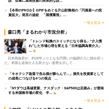
説 企業に成長投資の具体的な説…
【令和のPKOか】GPIFをめぐる片山財務相の「円資産への投
資拡大」発言の波紋 「国債重視」…
一覧を見る
森口亮「まるわかり市況分析」
「トレンド転換のスイッチになり得る」“介入慣
れ”した市場心理を変える「日米協調為替介入」
…
日米両政府が、約28年ぶりとなる円買いの協調介入に踏み切っ
た。米国も追加介入を辞さない姿勢を示して…
「キオクシア急落で含み損が膨らんで…」損失を投資家として
の成長につなげる4つの視点 …
「NYダウは高値更新、ナスダック・S&P500は足踏み」が意味
する米国株市場の変化 半…
一覧を見る