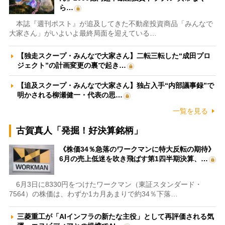
ら…
本誌『週刊ポスト』が追及してきた不動産投資商品「みんなで
大家さん」がいよいよ最終局面を迎えている…
【独走スクープ・みんなで大家さん】二転三転した“成田プロ
ジェクト”の計画変更の裏で起き…
【追及スクープ・みんなで大家さん】独占入手“内部議事録”で
明かされる柳瀬健一・代表の思…
一覧を見る
古賀真人「発掘！好決算銘柄」
《株価34％急落のワークマンに特大反転の期待》
6月の売上低迷を吹き飛ばす第1四半期決算、…
6月3日に8330円をつけたワークマン（東証スタンダード・
7564）の株価は、わずか1カ月あまりで約34％下落…
三菱重工が「AIインフラの新たな主役」として再評価される気