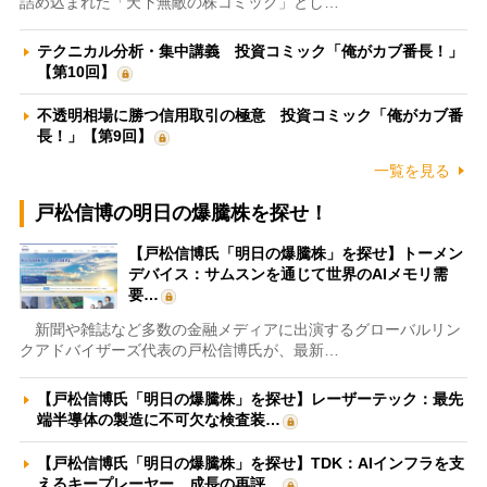
詰め込まれた「天下無敵の株コミック」とし…
テクニカル分析・集中講義 投資コミック「俺がカブ番長！」
【第10回】
不透明相場に勝つ信用取引の極意 投資コミック「俺がカブ番
長！」【第9回】
一覧を見る
戸松信博の明日の爆騰株を探せ！
【戸松信博氏「明日の爆騰株」を探せ】トーメン
デバイス：サムスンを通じて世界のAIメモリ需
要…
新聞や雑誌など多数の金融メディアに出演するグローバルリン
クアドバイザーズ代表の戸松信博氏が、最新…
【戸松信博氏「明日の爆騰株」を探せ】レーザーテック：最先
端半導体の製造に不可欠な検査装…
【戸松信博氏「明日の爆騰株」を探せ】TDK：AIインフラを支
えるキープレーヤー 成長の再評…