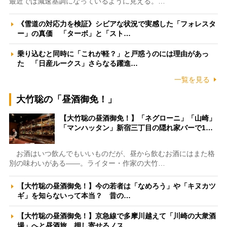
最近では減速基調になっているように見える。…
《雪道の対応力を検証》シビアな状況で実感した「フォレスタ
ー」の真価 「ターボ」と「スト…
乗り込むと同時に「これが軽？」と戸惑うのには理由があっ
た 「日産ルークス」さらなる躍進…
一覧を見る
大竹聡の「昼酒御免！」
【大竹聡の昼酒御免！】「ネグローニ」「山崎」
「マンハッタン」新宿三丁目の隠れ家バーで1…
お酒はいつ飲んでもいいものだが、昼から飲むお酒にはまた格
別の味わいがある――。ライター・作家の大竹…
【大竹聡の昼酒御免！】今の若者は「なめろう」や「キヌカツ
ギ」を知らないって本当？ 昔の…
【大竹聡の昼酒御免！】京急線で多摩川越えて「川崎の大衆酒
場」へと昼酒旅 押し寄せるノス…