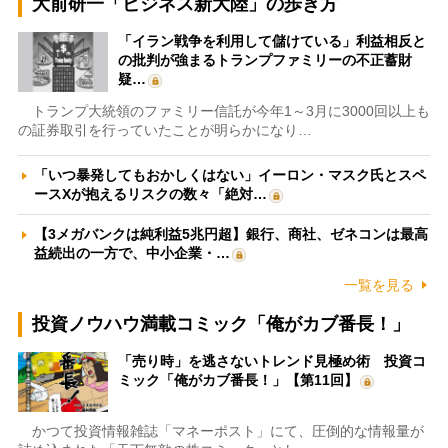
大前研一「ビジネス新大陸」の歩き方
「イラン戦争を利用して儲けている」利益相反と
の批判が強まるトランプファミリーの不正蓄財
疑…
トランプ大統領のファミリー信託が今年1～3月に3000回以上も
の証券取引を行っていたことが明らかになり…
「いつ暴発してもおかしくはない」イーロン・マスク氏とスペ
ースXが抱えるリスクの数々「絶対…
【3メガバンクは純利益5兆円超】銀行、商社、ゼネコンは最高
益続出の一方で、中小企業・…
一覧を見る
投資ノウハウ満載コミック「俺がカブ番長！」
「売り時」を逃さないトレンド見極め術 投資コ
ミック「俺がカブ番長！」【第11回】
かつて投資情報雑誌「マネーポスト」にて、圧倒的な情報量が