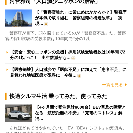
河合雅司「人口減少ニッポンの活路」
【「警察官離れ」に歯止めはかかるか？】警察庁
が本気で取り組む「警察組織の構造改革」 実
現…
警察庁が目下、頭を悩ませているのが「警察官不足」だ。警察
官の採用試験の受験者数は10年間で2分の1以…
【安全・安心ニッポンの危機】採用試験受験者数は10年間で2
分の1以下に！ 出生数減がも…
【医療崩壊】人口減少で「医師不足」に加えて「患者不足」に
見舞われ地域医療が限界に 今後…
一覧を見る
快適クルマ生活 乗ってみた、使ってみた
【4ヶ月間で受注累計6000台】BEV普及の障壁と
なる「航続距離の不安」「充電のストレス」解
消…
あれほどもてはやされていた「EV（BEV）シフト」の潮流も、