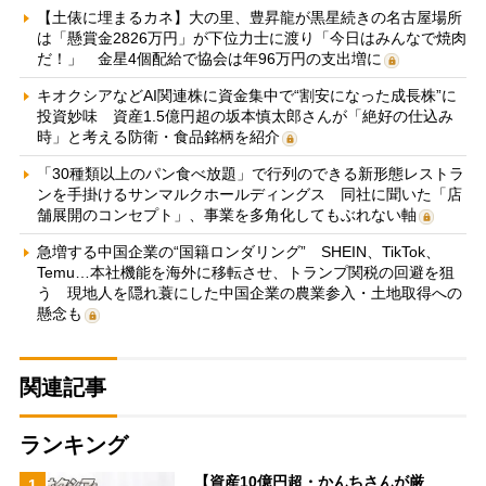
【土俵に埋まるカネ】大の里、豊昇龍が黒星続きの名古屋場所
は「懸賞金2826万円」が下位力士に渡り「今日はみんなで焼肉
だ！」 金星4個配給で協会は年96万円の支出増に
キオクシアなどAI関連株に資金集中で“割安になった成長株”に
投資妙味 資産1.5億円超の坂本慎太郎さんが「絶好の仕込み
時」と考える防衛・食品銘柄を紹介
「30種類以上のパン食べ放題」で行列のできる新形態レストラ
ンを手掛けるサンマルクホールディングス 同社に聞いた「店
舗展開のコンセプト」、事業を多角化してもぶれない軸
急増する中国企業の“国籍ロンダリング” SHEIN、TikTok、
Temu…本社機能を海外に移転させ、トランプ関税の回避を狙
う 現地人を隠れ蓑にした中国企業の農業参入・土地取得への
懸念も
関連記事
ランキング
【資産10億円超・かんちさんが厳
1