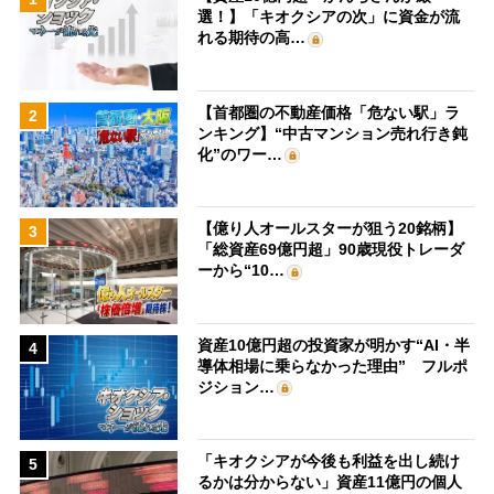
選！】「キオクシアの次」に資金が流
れる期待の高…
【首都圏の不動産価格「危ない駅」ラ
2
ンキング】“中古マンション売れ行き鈍
化”のワー…
【億り人オールスターが狙う20銘柄】
3
「総資産69億円超」90歳現役トレーダ
ーから“10…
資産10億円超の投資家が明かす“AI・半
4
導体相場に乗らなかった理由” フルポ
ジション…
「キオクシアが今後も利益を出し続け
5
るかは分からない」資産11億円の個人