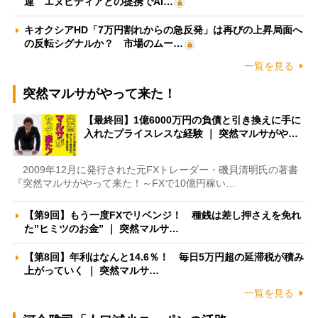
運 エヌビディアとの提携でAI…
キオクシアHD「7万円割れからの急反発」は再びの上昇局面へ
の反転シグナルか？ 市場のムー…
一覧を見る
突然マルサがやって来た！
【最終回】1億6000万円の負債と引き換えに手に
入れたプライスレスな経験 ｜ 突然マルサがや…
2009年12月に発行された元FXトレーダー・磯貝清明氏の著書
『突然マルサがやって来た！～FXで10億円稼い…
【第9回】もう一度FXでリベンジ！ 種銭は差し押さえを免れ
た”ヒミツのお金” ｜ 突然マルサ…
【第8回】年利はなんと14.6％！ 毎日5万円超の延滞税が積み
上がっていく ｜ 突然マルサ…
一覧を見る