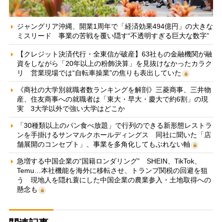
ジャングリア沖縄、開業1周年で「経済効果494億円」の大きな
ミスリード 事業の苦戦を覆い隠す“不透明すぎる巨大な数字”
【クレジット決済代行・全東信が破産】63社もの金融機関が融
資をしながら「20年以上の粉飾決算」を見抜けなかったカラク
リ 営業現場では“自転車操業”の焦りも表出していた
《商社の大学別就職者数ランキングを解剖》三菱商事、三井物
産、住友商事への就職者は「東大・早大・慶大で約6割」の現
実 3大学以外で強い大学はどこか
「30種類以上のパン食べ放題」で行列のできる新形態レストラ
ンを手掛けるサンマルクホールディングス 同社に聞いた「店
舗展開のコンセプト」、事業を多角化してもぶれない軸
急増する中国企業の“国籍ロンダリング” SHEIN、TikTok、
Temu…本社機能を海外に移転させ、トランプ関税の回避を狙
う 現地人を隠れ蓑にした中国企業の農業参入・土地取得への
懸念も