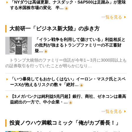
「NYダウは高値更新、ナスダック・S&P500は足踏み」が意味
する米国株市場の変化 半…
一覧を見る
大前研一「ビジネス新大陸」の歩き方
「イラン戦争を利用して儲けている」利益相反と
の批判が強まるトランプファミリーの不正蓄財
疑…
トランプ大統領のファミリー信託が今年1～3月に3000回以上も
の証券取引を行っていたことが明らかになり…
「いつ暴発してもおかしくはない」イーロン・マスク氏とスペ
ースXが抱えるリスクの数々「絶対…
【3メガバンクは純利益5兆円超】銀行、商社、ゼネコンは最高
益続出の一方で、中小企業・…
一覧を見る
投資ノウハウ満載コミック「俺がカブ番長！」