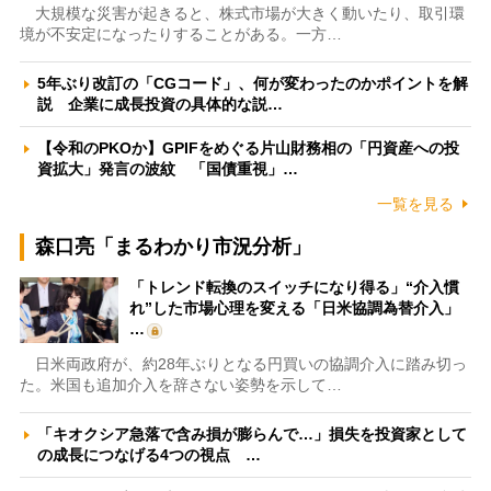
大規模な災害が起きると、株式市場が大きく動いたり、取引環
境が不安定になったりすることがある。一方…
5年ぶり改訂の「CGコード」、何が変わったのかポイントを解
説 企業に成長投資の具体的な説…
【令和のPKOか】GPIFをめぐる片山財務相の「円資産への投
資拡大」発言の波紋 「国債重視」…
一覧を見る
森口亮「まるわかり市況分析」
「トレンド転換のスイッチになり得る」“介入慣
れ”した市場心理を変える「日米協調為替介入」
…
日米両政府が、約28年ぶりとなる円買いの協調介入に踏み切っ
た。米国も追加介入を辞さない姿勢を示して…
「キオクシア急落で含み損が膨らんで…」損失を投資家として
の成長につなげる4つの視点 …