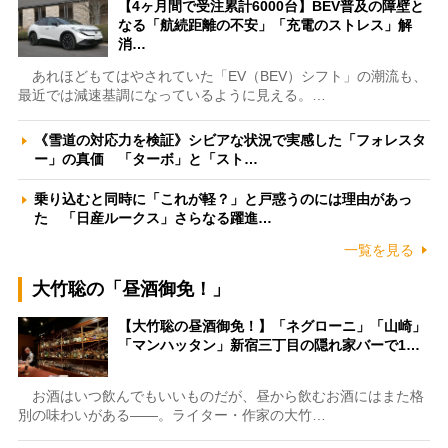
【4ヶ月間で受注累計6000台】BEV普及の障壁と
なる「航続距離の不安」「充電のストレス」解
消…
あれほどもてはやされていた「EV（BEV）シフト」の潮流も、
最近では減速基調になっているように見える。…
《雪道の対応力を検証》シビアな状況で実感した「フォレスタ
ー」の真価 「ターボ」と「スト…
乗り込むと同時に「これが軽？」と戸惑うのには理由があっ
た 「日産ルークス」さらなる躍進…
一覧を見る
大竹聡の「昼酒御免！」
【大竹聡の昼酒御免！】「ネグローニ」「山崎」
「マンハッタン」新宿三丁目の隠れ家バーで1…
お酒はいつ飲んでもいいものだが、昼から飲むお酒にはまた格
別の味わいがある――。ライター・作家の大竹…