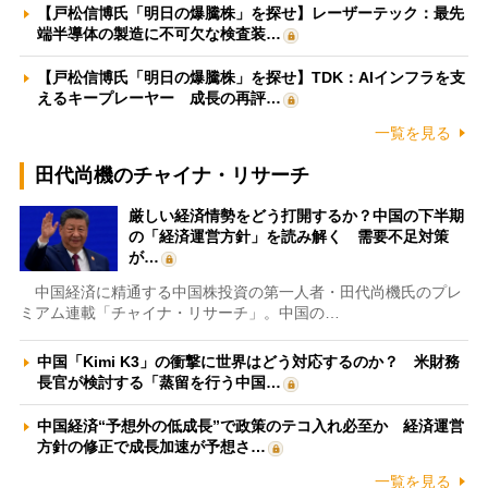
【戸松信博氏「明日の爆騰株」を探せ】レーザーテック：最先
端半導体の製造に不可欠な検査装…
【戸松信博氏「明日の爆騰株」を探せ】TDK：AIインフラを支
えるキープレーヤー 成長の再評…
一覧を見る
田代尚機のチャイナ・リサーチ
厳しい経済情勢をどう打開するか？中国の下半期
の「経済運営方針」を読み解く 需要不足対策
が…
中国経済に精通する中国株投資の第一人者・田代尚機氏のプレ
ミアム連載「チャイナ・リサーチ」。中国の…
中国「Kimi K3」の衝撃に世界はどう対応するのか？ 米財務
長官が検討する「蒸留を行う中国…
中国経済“予想外の低成長”で政策のテコ入れ必至か 経済運営
方針の修正で成長加速が予想さ…
一覧を見る