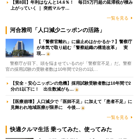
【第8回】年利はなんと14.6％！ 毎日5万円超の延滞税が積み
上がっていく ｜ 突然マルサ…
一覧を見る
河合雅司「人口減少ニッポンの活路」
【「警察官離れ」に歯止めはかかるか？】警察庁
が本気で取り組む「警察組織の構造改革」 実
現…
警察庁が目下、頭を悩ませているのが「警察官不足」だ。警察
官の採用試験の受験者数は10年間で2分の1以…
【安全・安心ニッポンの危機】採用試験受験者数は10年間で2
分の1以下に！ 出生数減がも…
【医療崩壊】人口減少で「医師不足」に加えて「患者不足」に
見舞われ地域医療が限界に 今後…
一覧を見る
快適クルマ生活 乗ってみた、使ってみた