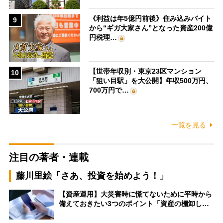
《利益は年5億円前後》住み込みバイト
9
から“ギガ大家さん”となった資産200億
円税理…
【世帯年収別・東京23区マンション
10
「狙い目駅」を大公開】年収500万円、
700万円で…
一覧を見る
注目の著者・連載
藤川里絵「さあ、投資を始めよう！」
【資産運用】大災害時に慌てないために平時から
備えておきたい3つのポイント「資産の棚卸し…