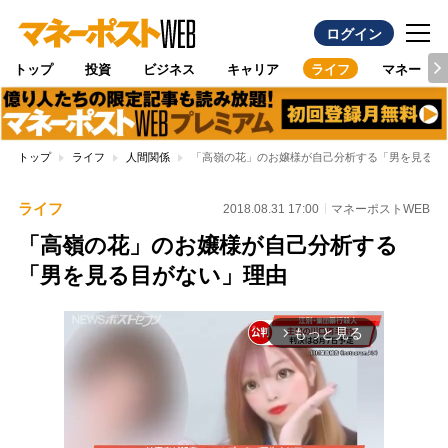
ログイン
トップ
投資
ビジネス
キャリア
ライフ
マネー
トップ
ライフ
人間関係
「高嶺の花」のお嬢様が自己分析する「男を見る目
ライフ
2018.08.31 17:00
マネーポストWEB
「高嶺の花」のお嬢様が自己分析する
「男を見る目がない」理由
もっと見る
arrow_forward_ios