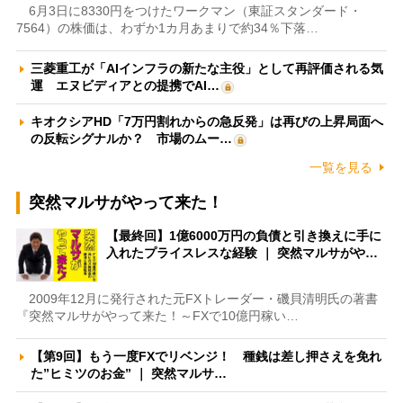
6月3日に8330円をつけたワークマン（東証スタンダード・
7564）の株価は、わずか1カ月あまりで約34％下落…
三菱重工が「AIインフラの新たな主役」として再評価される気
運 エヌビディアとの提携でAI…
キオクシアHD「7万円割れからの急反発」は再びの上昇局面へ
の反転シグナルか？ 市場のムー…
一覧を見る
突然マルサがやって来た！
【最終回】1億6000万円の負債と引き換えに手に
入れたプライスレスな経験 ｜ 突然マルサがや…
2009年12月に発行された元FXトレーダー・磯貝清明氏の著書
『突然マルサがやって来た！～FXで10億円稼い…
【第9回】もう一度FXでリベンジ！ 種銭は差し押さえを免れ
た”ヒミツのお金” ｜ 突然マルサ…