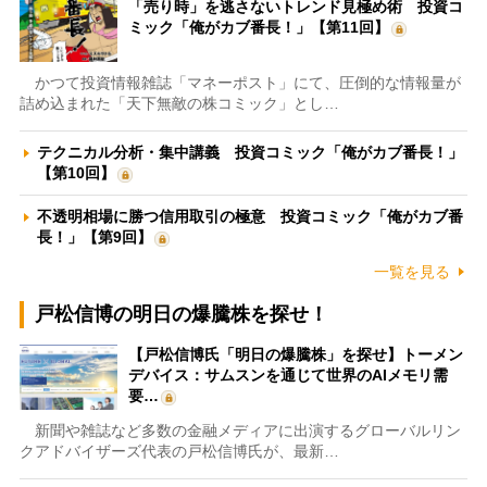
「売り時」を逃さないトレンド見極め術 投資コ
ミック「俺がカブ番長！」【第11回】
かつて投資情報雑誌「マネーポスト」にて、圧倒的な情報量が
詰め込まれた「天下無敵の株コミック」とし…
テクニカル分析・集中講義 投資コミック「俺がカブ番長！」
【第10回】
不透明相場に勝つ信用取引の極意 投資コミック「俺がカブ番
長！」【第9回】
一覧を見る
戸松信博の明日の爆騰株を探せ！
【戸松信博氏「明日の爆騰株」を探せ】トーメン
デバイス：サムスンを通じて世界のAIメモリ需
要…
新聞や雑誌など多数の金融メディアに出演するグローバルリン
クアドバイザーズ代表の戸松信博氏が、最新…