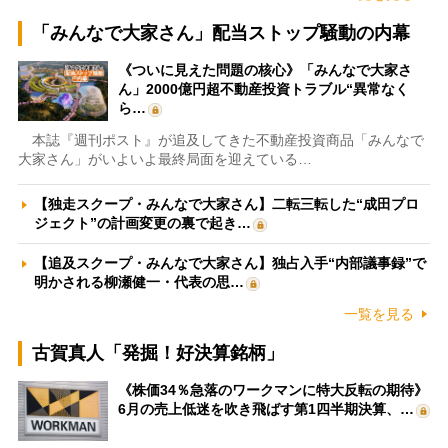
「みんなで大家さん」配当ストップ騒動の内幕
《ついに見えた問題の核心》「みんなで大家さ
ん」2000億円超不動産投資トラブル“異常なく
ら…
本誌『週刊ポスト』が追及してきた不動産投資商品「みんなで
大家さん」がいよいよ最終局面を迎えている…
【独走スクープ・みんなで大家さん】二転三転した“成田プロ
ジェクト”の計画変更の裏で起き…
【追及スクープ・みんなで大家さん】独占入手“内部議事録”で
明かされる柳瀬健一・代表の思…
一覧を見る
古賀真人「発掘！好決算銘柄」
《株価34％急落のワークマンに特大反転の期待》
6月の売上低迷を吹き飛ばす第1四半期決算、…