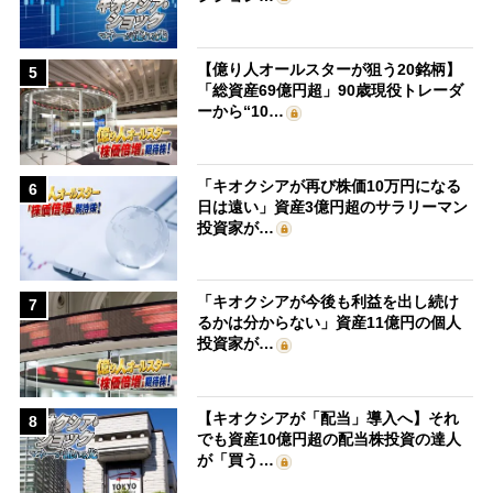
【億り人オールスターが狙う20銘柄】
5
「総資産69億円超」90歳現役トレーダ
ーから“10…
「キオクシアが再び株価10万円になる
6
日は遠い」資産3億円超のサラリーマン
投資家が…
「キオクシアが今後も利益を出し続け
7
るかは分からない」資産11億円の個人
投資家が…
【キオクシアが「配当」導入へ】それ
8
でも資産10億円超の配当株投資の達人
が「買う…