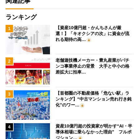
関連記事
ランキング
【資産10億円超・かんちさんが厳
1
選！】「キオクシアの次」に資金が流
れる期待の高…
老舗遊技機メーカー・豊丸産業がパチ
2
ンコ事業停止の背景 大手と中小の格
差拡大に拍車…
【首都圏の不動産価格「危ない駅」ラ
3
ンキング】“中古マンション売れ行き鈍
化”のワー…
資産10億円超の投資家が明かす“AI・半
4
導体相場に乗らなかった理由” フルポ
ジション…