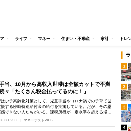
ア
ライフ
マネー
住まい・不動産
家計
トレ
ラ
1
手当、10月から高収入世帯は全額カットで不満
2
続々「たくさん税金払ってるのに！」
は少子高齢化対策として、児童手当やコロナ禍での子育て世
支援する臨時特別給付金の給付を実施している。だが、その恩
3
実感できない人たちがいる。課税所得が一定水準を超える場
所得制限で給付の…
8.08 16:00
マネーポストWEB
4