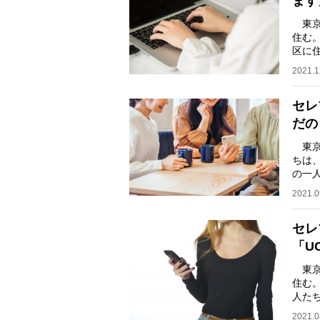
ます
東京
住む
区に
ら、
2021.1
セレ
だの
東京
ちは
の一
こう
2021.0
セレ
「U
東京
住む
人た
的な
2021.0