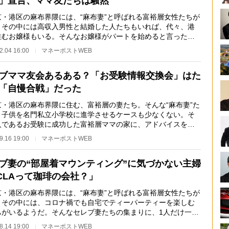
」宣言、ママ友たちは騒然
・港区の麻布界隈には、“麻布妻”と呼ばれる富裕層女性たちが
。その中には高収入男性と結婚した人たちもいれば、代々、港
住むお嬢様もいる。そんなお嬢様がパートを始めると言った
周囲の反応はど…
2.04 16:00
マネーポストWEB
ブママ友会あるある？「お受験情報交換会」はた
「自慢合戦」だった
・港区の麻布界隈に住む、富裕層の妻たち。そんな“麻布妻”た
、子供を名門私立小学校に進学させるケースも少なくない。そ
人であるお受験に成功した富裕層ママの家に、アドバイスを聞
と友人たちが…
9.16 19:00
マネーポストWEB
ブ妻の“部屋着マウンティング”に気づかない主婦
CLAって珈琲の会社？」
・港区の麻布界隈には、“麻布妻”と呼ばれる富裕層女性たちが
。その中には、コロナ禍でも自宅でティーパーティーを楽しむ
ちがいるようだ。そんなセレブ妻たちの集まりに、1人だけ一般
金銭感覚を持…
8.14 19:00
マネーポストWEB