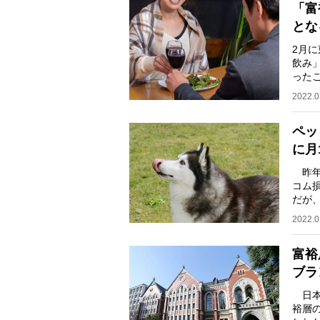
「富
とな
2月
飲み
った
け取
2022.0
ペッ
に月
昨年
コム損
だが
かけ
2022.0
富裕
ブラ
日本
裕層