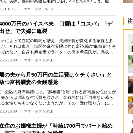
ない。実際、都内の高級住宅街に住むママたちの中には、慶應
ンドにプライド…
1.11 16:00
マネーポストWEB
注
4000万円のハイスペ夫 口癖は「コスパ」「デ
出せ」で夫婦に亀裂
ナによって在宅の時間が増え、夫婦関係が変化する家庭も多
うだ。それは東京・港区の麻布界隈に住む富裕層の“麻布妻”もそ
外ではない。自身も麻布妻でライターの高木希美氏が、高収入
持つ妻が直面…
2.26 16:00
マネーポストWEB
居の夫から月50万円の生活費はケチくさい」と
放つ富裕層妻の金銭感覚
・港区の麻布界隈には、“麻布妻”と呼ばれる富裕層女性たちが
。夫からは潤沢な生活費を渡され、金銭的には不自由ない暮ら
送る女性たちも少なくないようだが、その「受け取り方」にも
いろなパター…
2.18 16:00
マネーポストWEB
在住のお嬢様主婦が「時給1700円でパート始め