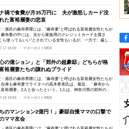
ナ禍で食費が月35万円に 夫が激怒しカード没
れた富裕層妻の悲哀
・港区の麻布界隈には、“麻布妻”と呼ばれる富裕層女性たちが
。麻布妻の中には、夫から家族用のクレジットカードを渡さ
いくら使ってもいい”とされている女性もいるが、一方で、厳しく
付けられてい…
7.17 19:00
マネーポストWEB
心の億ション」と「郊外の超豪邸」どちらが格
富裕層妻たちの譲れぬプライド
・港区の麻布界隈には、“麻布妻”と呼ばれる富裕層女性たちが
。自身も麻布妻でライターの高木希美氏は、最近、「麻布から
た富裕層妻」2人と会ったという。1人は、神奈川県の郊外の豪
一戸建てに。…
7.16 19:00
マネーポストWEB
ちのマンション2億円！」豪邸自慢ママの口撃で
のママ友会
・港区の麻布界隈には、“麻布妻”と呼ばれる富裕層女性たちが