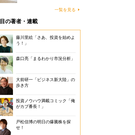
に…
一覧を見る
目の著者・連載
藤川里絵「さあ、投資を始めよ
う！」
森口亮「まるわかり市況分析」
大前研一「ビジネス新大陸」の
歩き方
投資ノウハウ満載コミック「俺
がカブ番長！」
戸松信博の明日の爆騰株を探
せ！