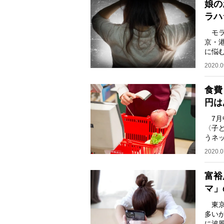
娘の
ラハ
モラ
京・
に悩
が、
2020.0
食費
円は
7月中
〈子
うネ
って
2020.0
富裕
マ」
東京
多い
に波