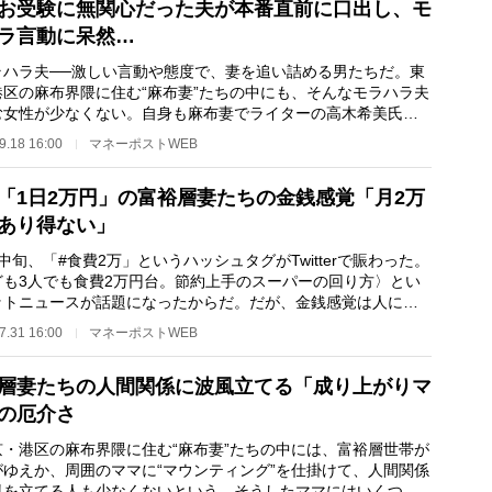
お受験に無関心だった夫が本番直前に口出し、モ
ラ言動に呆然…
ハラ夫──激しい言動や態度で、妻を追い詰める男たちだ。東
港区の麻布界隈に住む“麻布妻”たちの中にも、そんなモラハラ夫
む女性が少なくない。自身も麻布妻でライターの高木希美氏
お受験をめぐっ…
9.18 16:00
マネーポストWEB
「1日2万円」の富裕層妻たちの金銭感覚「月2万
あり得ない」
旬、「#食費2万」というハッシュタグがTwitterで賑わった。
ども3人でも食費2万円台。節約上手のスーパーの回り方〉とい
ットニュースが話題になったからだ。だが、金銭感覚は人によ
それぞれ。東…
7.31 16:00
マネーポストWEB
層妻たちの人間関係に波風立てる「成り上がりマ
の厄介さ
・港区の麻布界隈に住む“麻布妻”たちの中には、富裕層世帯が
がゆえか、周囲のママに“マウンティング”を仕掛けて、人間関係
風を立てる人も少なくないという。そうしたママにはいくつか