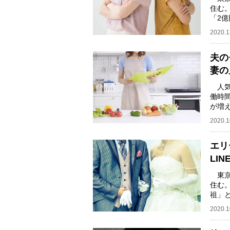
住む
「2
慢す
2020.1
夫の
妻の
人気
働時
が増
た事
2020.1
エリ
LI
東京
住む
祖」
に、
2020.1