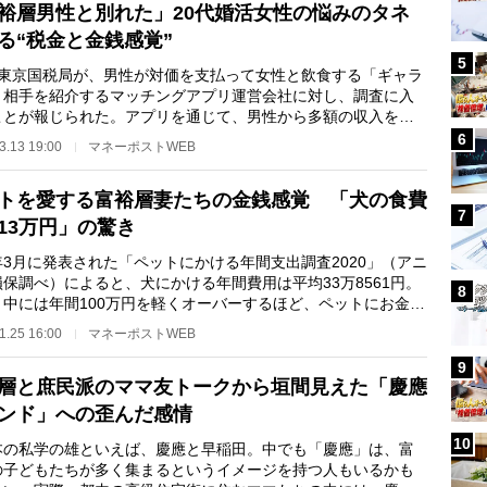
裕層男性と別れた」20代婚活女性の悩みのタネ
る“税金と金銭感覚”
5
に東京国税局が、男性が対価を支払って女性と飲食する「ギャラ
」相手を紹介するマッチングアプリ運営会社に対し、調査に入
ことが報じられた。アプリを通じて、男性から多額の収入を受
っていながら確…
6
3.13 19:00
マネーポストWEB
トを愛する富裕層妻たちの金銭感覚 「犬の食費
7
13万円」の驚き
3月に発表された「ペットにかける年間支出調査2020」（アニ
保調べ）によると、犬にかける年間費用は平均33万8561円。
8
、中には年間100万円を軽くオーバーするほど、ペットにお金を
る人もいる。…
1.25 16:00
マネーポストWEB
9
層と庶民派のママ友トークから垣間見えた「慶應
ンド」への歪んだ感情
10
の私学の雄といえば、慶應と早稲田。中でも「慶應」は、富
の子どもたちが多く集まるというイメージを持つ人もいるかも