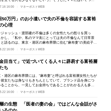
通点がある…
7.16 16:00
マネーポストWEB
回50万円」のお小遣いで夫の不倫を容認する富裕
の心理
ジャッシュ・渡部建の不倫は多くの女性たちの怒りを買っ
しかし、「私や、私のママ友にとっては夫の不倫なんて日常茶
」と語るのは、東京・港区の麻布界隈に住む“麻布妻”の美絵子さ
名・40代）だ…
6.22 16:00
マネーポストWEB
金目当て」で近づいてくる人々に辟易する富裕層
たち
・港区の麻布界隈には、“麻布妻”と呼ばれる富裕層女性たちが
。彼女たちは身なりもきちんとしていて、ブランド品を身につ
いることから、一見してお金持ちであることがわかる人も多
そんな彼女たち…
5.22 16:00
マネーポストWEB
層の生態 「医者の妻の会」ではどんな会話がさ
いるのか