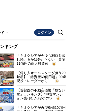
ンド
ログイン
ンキング
「キオクシアが今後も利益を出
し続けるかは分からない」資産
11億円の個人投資家…
【億り人オールスターが狙う20
銘柄】「総資産69億円超」90歳
現役トレーダーから“1…
【首都圏の不動産価格「危ない
駅」ランキング】“中古マンシ
ョン売れ行き鈍化”のワ…
「キオクシアが再び株価10万円