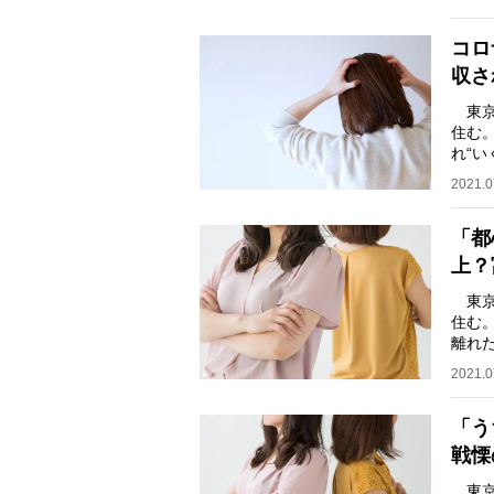
コロ
収さ
東京
住む
れ“
締め
2021.0
「都
上？
東京
住む
離れ
華な
2021.0
「う
戦慄
東京