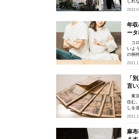
しれ
ブラ
2022.0
年収
ータ
コロ
いよ
の例
夫を
2021.1
「別
言い
東京
住む
しを
いろ
2021.1
麻布