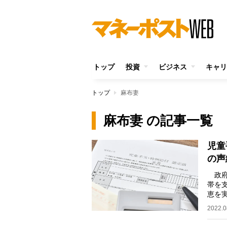
トップ
投資
ビジネス
キャリ
トップ
麻布妻
麻布妻 の記事一覧
児童
の声
政府
帯を
恵を
合、
2022.0