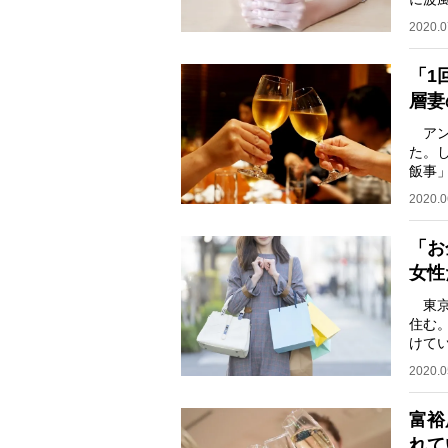
の共
2020.0
「1
層妻
アン
た。
飯事
ん（仮
2020.0
「お
女性
東京
住む
けて
い。
2020.0
富裕
れて