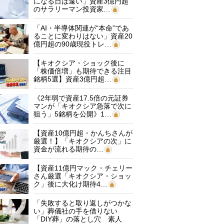
になる日は遠い」資産3億円超
のサラリーマン投資家…
「AI・半導体関連が“本命”であ
ることに変わりはない」資産20
億円超の90歳現役トレ…
【キオクシア・ショック後に
「株価倍増」も期待できる注目
銘柄5選】資産3億円超…
《2年弱で資産17.5倍の元証券
マンが「キオクシア急落で次に
狙う」5銘柄を公開》1…
【資産10億円超・かんちさんが
厳選！】「キオクシアの次」に
資金が流れる期待の…
【資産11億円マック・チェリー
さん厳選「キオクシア・ショッ
ク」後に大化け期待4…
「失敗すると取り返しがつかな
い」葬儀社の手を借りない
「DIY葬」の落とし穴 素人