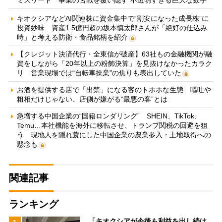
キオクシアなどAI関連株に資金集中で“割安になった成長株”に
投資妙味 資産1.5億円超の坂本慎太郎さんが「絶好の仕込み
時」と考える防衛・食品銘柄を紹介
【クレジット決済代行・全東信が破産】63社もの金融機関が融
資をしながら「20年以上の粉飾決算」を見抜けなかったカラク
リ 営業現場では“自転車操業”の焦りも表出していた
お酒を提供する店で「出禁」になる客のトホホな生態 嘔吐や
粗相だけじゃない、店側が嫌がる“最悪の客”とは
急増する中国企業の“国籍ロンダリング” SHEIN、TikTok、
Temu…本社機能を海外に移転させ、トランプ関税の回避を狙
う 現地人を隠れ蓑にした中国企業の農業参入・土地取得への
懸念も
関連記事
ランキング
「キオクシアが今後も利益を出し続け