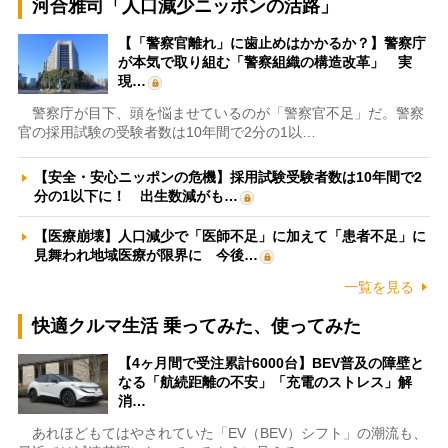
河合雅司「人口減少ニッポンの活路」
【「警察官離れ」に歯止めはかかるか？】警察庁
が本気で取り組む「警察組織の構造改革」 実
現…
警察庁が目下、頭を悩ませているのが「警察官不足」だ。警察
官の採用試験の受験者数は10年間で2分の1以…
【安全・安心ニッポンの危機】採用試験受験者数は10年間で2
分の1以下に！ 出生数減がも…
【医療崩壊】人口減少で「医師不足」に加えて「患者不足」に
見舞われ地域医療が限界に 今後…
一覧を見る
快適クルマ生活 乗ってみた、使ってみた
【4ヶ月間で受注累計6000台】BEV普及の障壁と
なる「航続距離の不安」「充電のストレス」解
消…
あれほどもてはやされていた「EV（BEV）シフト」の潮流も、