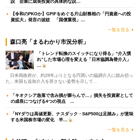
説 企業に成長投資の具体的な説…
【令和のPKOか】GPIFをめぐる片山財務相の「円資産への投
資拡大」発言の波紋 「国債重視」…
一覧を見る
森口亮「まるわかり市況分析」
「トレンド転換のスイッチになり得る」“介入慣
れ”した市場心理を変える「日米協調為替介入」
…
日米両政府が、約28年ぶりとなる円買いの協調介入に踏み切っ
た。米国も追加介入を辞さない姿勢を示して…
「キオクシア急落で含み損が膨らんで…」損失を投資家として
の成長につなげる4つの視点 …
「NYダウは高値更新、ナスダック・S&P500は足踏み」が意味
する米国株市場の変化 半…
一覧を見る