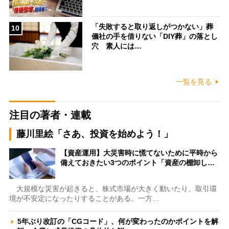
「失敗すると取り返しがつかない」葬
10
儀社の手を借りない「DIY葬」の落とし
穴 素人には…
一覧を見る
注目の著者・連載
藤川里絵「さあ、投資を始めよう！」
【資産運用】大災害時に慌てないために平時から
備えておきたい3つのポイント「資産の棚卸し…
大規模な災害が起きると、株式市場が大きく動いたり、取引環
境が不安定になったりすることがある。一方…
5年ぶり改訂の「CGコード」、何が変わったのかポイントを解