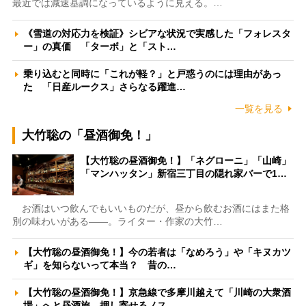
最近では減速基調になっているように見える。…
《雪道の対応力を検証》シビアな状況で実感した「フォレスタ
ー」の真価 「ターボ」と「スト…
乗り込むと同時に「これが軽？」と戸惑うのには理由があっ
た 「日産ルークス」さらなる躍進…
一覧を見る
大竹聡の「昼酒御免！」
【大竹聡の昼酒御免！】「ネグローニ」「山崎」
「マンハッタン」新宿三丁目の隠れ家バーで1…
お酒はいつ飲んでもいいものだが、昼から飲むお酒にはまた格
別の味わいがある――。ライター・作家の大竹…
【大竹聡の昼酒御免！】今の若者は「なめろう」や「キヌカツ
ギ」を知らないって本当？ 昔の…
【大竹聡の昼酒御免！】京急線で多摩川越えて「川崎の大衆酒
場」へと昼酒旅 押し寄せるノス…