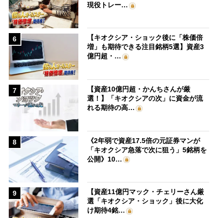
現役トレー…
【キオクシア・ショック後に「株価倍
6
増」も期待できる注目銘柄5選】資産3
億円超・…
【資産10億円超・かんちさんが厳
7
選！】「キオクシアの次」に資金が流
れる期待の高…
《2年弱で資産17.5倍の元証券マンが
8
「キオクシア急落で次に狙う」5銘柄を
公開》10…
【資産11億円マック・チェリーさん厳
9
選「キオクシア・ショック」後に大化
け期待4銘…