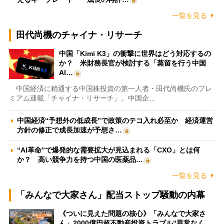
一覧を見る
田代尚機のチャイナ・リサーチ
中国「Kimi K3」の衝撃に世界はどう対応するの
か？ 米財務長官が検討する「蒸留を行う中国
AI…
中国経済に精通する中国株投資の第一人者・田代尚機氏のプレ
ミアム連載「チャイナ・リサーチ」。中国企…
中国経済“予想外の低成長”で政策のテコ入れ必至か 経済運営
方針の修正で成長加速が予想さ…
“AI革命”で爆発的な需要拡大が見込まれる「CXO」とは何
か？ 高い競争力を持つ中国の医薬品…
一覧を見る
「みんなで大家さん」配当ストップ騒動の内幕
《ついに見えた問題の核心》「みんなで大家さ
ん」2000億円超不動産投資トラブル“異常なく