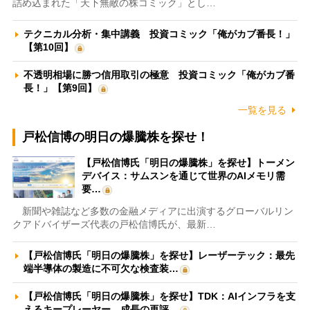
詰め込まれた「天下無敵の株コミック」とし…
テクニカル分析・集中講義 投資コミック「俺がカブ番長！」
【第10回】
不透明相場に勝つ信用取引の極意 投資コミック「俺がカブ番
長！」【第9回】
一覧を見る
戸松信博の明日の爆騰株を探せ！
【戸松信博氏「明日の爆騰株」を探せ】トーメン
デバイス：サムスンを通じて世界のAIメモリ需
要…
新聞や雑誌など多数の金融メディアに出演するグローバルリン
クアドバイザーズ代表の戸松信博氏が、最新…
【戸松信博氏「明日の爆騰株」を探せ】レーザーテック：最先
端半導体の製造に不可欠な検査装…
【戸松信博氏「明日の爆騰株」を探せ】TDK：AIインフラを支
えるキープレーヤー 成長の再評…