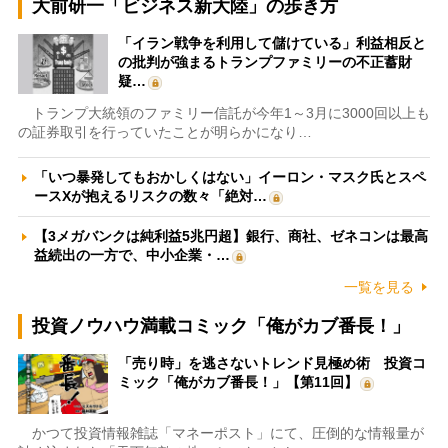
大前研一「ビジネス新大陸」の歩き方
「イラン戦争を利用して儲けている」利益相反と
の批判が強まるトランプファミリーの不正蓄財
疑…
トランプ大統領のファミリー信託が今年1～3月に3000回以上も
の証券取引を行っていたことが明らかになり…
「いつ暴発してもおかしくはない」イーロン・マスク氏とスペ
ースXが抱えるリスクの数々「絶対…
【3メガバンクは純利益5兆円超】銀行、商社、ゼネコンは最高
益続出の一方で、中小企業・…
一覧を見る
投資ノウハウ満載コミック「俺がカブ番長！」
「売り時」を逃さないトレンド見極め術 投資コ
ミック「俺がカブ番長！」【第11回】
かつて投資情報雑誌「マネーポスト」にて、圧倒的な情報量が