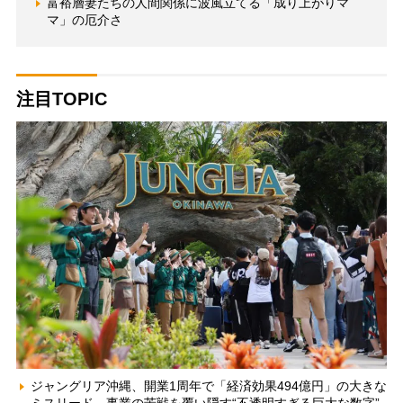
富裕層妻たちの人間関係に波風立てる「成り上がりマ
マ」の厄介さ
注目TOPIC
ジャングリア沖縄、開業1周年で「経済効果494億円」の大きな
ミスリード 事業の苦戦を覆い隠す“不透明すぎる巨大な数字”