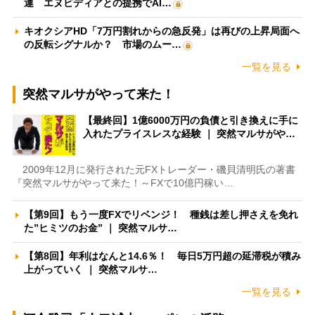
運 エヌビディアとの提携でAI…
キオクシアHD「7万円割れからの急反発」は再びの上昇局面へ
の反転シグナルか？ 市場のムー…
一覧を見る
突然マルサがやって来た！
【最終回】1億6000万円の負債と引き換えに手に
入れたプライスレスな経験 ｜ 突然マルサがや…
2009年12月に発行された元FXトレーダー・磯貝清明氏の著書
『突然マルサがやって来た！～FXで10億円稼い…
【第9回】もう一度FXでリベンジ！ 種銭は差し押さえを免れ
た”ヒミツのお金” ｜ 突然マルサ…
【第8回】年利はなんと14.6％！ 毎日5万円超の延滞税が積み
上がっていく ｜ 突然マルサ…
一覧を見る