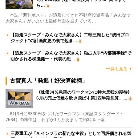
ら…
本誌『週刊ポスト』が追及してきた不動産投資商品「みんなで
大家さん」がいよいよ最終局面を迎えている…
【独走スクープ・みんなで大家さん】二転三転した“成田プロ
ジェクト”の計画変更の裏で起き…
【追及スクープ・みんなで大家さん】独占入手“内部議事録”で
明かされる柳瀬健一・代表の思…
一覧を見る
古賀真人「発掘！好決算銘柄」
《株価34％急落のワークマンに特大反転の期待》
6月の売上低迷を吹き飛ばす第1四半期決算、…
6月3日に8330円をつけたワークマン（東証スタンダード・
7564）の株価は、わずか1カ月あまりで約34％下落…
三菱重工が「AIインフラの新たな主役」として再評価される気