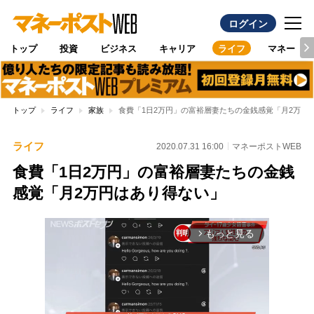
ログイン
トップ
投資
ビジネス
キャリア
ライフ
マネー
トップ
ライフ
家族
食費「1日2万円」の富裕層妻たちの金銭感覚「月2万円
ライフ
2020.07.31 16:00
マネーポストWEB
食費「1日2万円」の富裕層妻たちの金銭
感覚「月2万円はあり得ない」
もっと見る
arrow_forward_ios