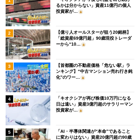
1
るかは分からない」資産11億円の個人
投資家が…
【億り人オールスターが狙う20銘柄】
2
「総資産69億円超」90歳現役トレーダ
ーから“10…
【首都圏の不動産価格「危ない駅」ラ
3
ンキング】“中古マンション売れ行き鈍
化”のワー…
「キオクシアが再び株価10万円になる
4
日は遠い」資産3億円超のサラリーマン
投資家が…
「AI・半導体関連が“本命”であること
5
に変わりはない」資産20億円超の90歳