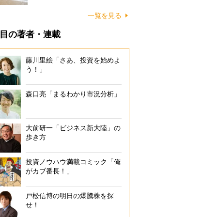
に…
一覧を見る
目の著者・連載
藤川里絵「さあ、投資を始めよ
う！」
森口亮「まるわかり市況分析」
大前研一「ビジネス新大陸」の
歩き方
投資ノウハウ満載コミック「俺
がカブ番長！」
戸松信博の明日の爆騰株を探
せ！