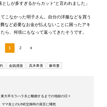
落としが多すぎるからカット”と言われました」
てこなかった明子さん。自分の洋服などを買う
出費など必要なお金が払えないことに困ったアキ
ったら、何倍にもなって返ってきたそうです。
1
2
約
金銭感覚
高木希美
麻布妻
」東大卒モラハラ夫と離婚するまでの地獄の日々
ママ友とのLINE交換時の発言に唖然