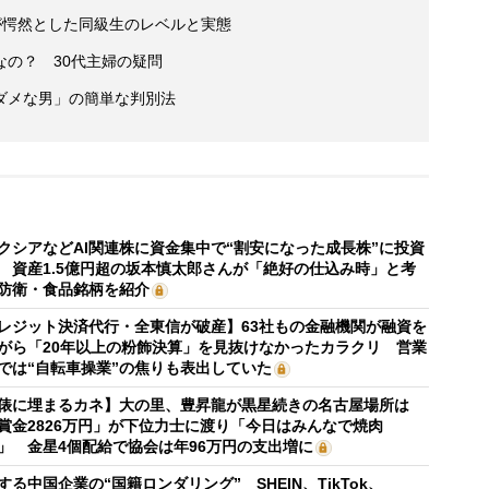
が愕然とした同級生のレベルと実態
の？ 30代主婦の疑問
ダメな男」の簡単な判別法
クシアなどAI関連株に資金集中で“割安になった成長株”に投資
 資産1.5億円超の坂本慎太郎さんが「絶好の仕込み時」と考
防衛・食品銘柄を紹介
レジット決済代行・全東信が破産】63社もの金融機関が融資を
がら「20年以上の粉飾決算」を見抜けなかったカラクリ 営業
では“自転車操業”の焦りも表出していた
俵に埋まるカネ】大の里、豊昇龍が黒星続きの名古屋場所は
賞金2826万円」が下位力士に渡り「今日はみんなで焼肉
」 金星4個配給で協会は年96万円の支出増に
する中国企業の“国籍ロンダリング” SHEIN、TikTok、