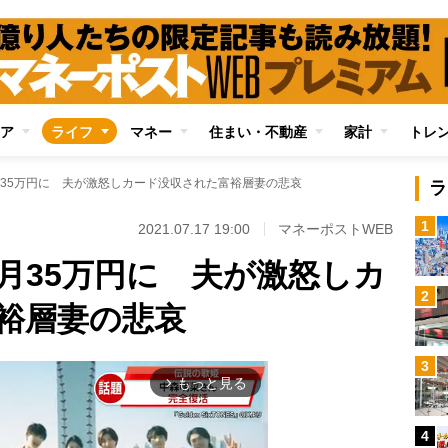
ア
ライフ
マネー
住まい・不動産
家計
トレ
35万円に 夫が激怒しカード没収された富裕層妻の悲哀
ラ
1
2021.07.17 19:00
マネーポストWEB
月35万円に 夫が激怒しカ
2
裕層妻の悲哀
3
もっと見る
arrow_forward_ios
4