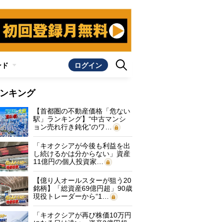
ンド
ログイン
ンキング
【首都圏の不動産価格「危ない
駅」ランキング】“中古マンシ
ョン売れ行き鈍化”のワ…
「キオクシアが今後も利益を出
し続けるかは分からない」資産
11億円の個人投資家…
【億り人オールスターが狙う20
銘柄】「総資産69億円超」90歳
現役トレーダーから“1…
「キオクシアが再び株価10万円