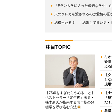
「Fラン大学に入った優秀な学生」
夫のクレカを渡されるのは愛情の証な
結構当たる？ 「結婚して良い男・
注目TOPIC
キオ
妙味
える
【ク
しな
現場
【75歳をすぎたらやめること】
【土
ベストセラー『定年後』著者・
「懸
楠木新氏が指南する老年期の好
だ！
循環を呼び込む方法
急増