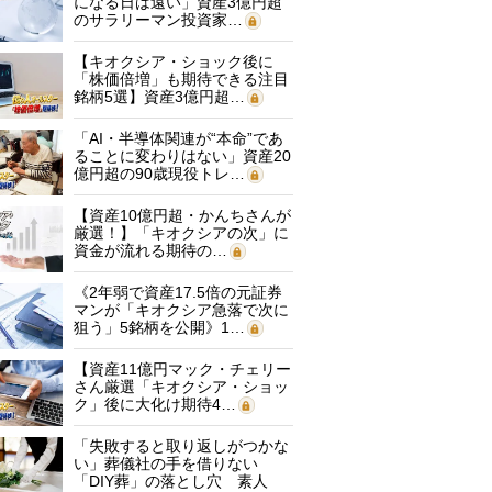
になる日は遠い」資産3億円超
のサラリーマン投資家…
【キオクシア・ショック後に
「株価倍増」も期待できる注目
銘柄5選】資産3億円超…
「AI・半導体関連が“本命”であ
ることに変わりはない」資産20
億円超の90歳現役トレ…
【資産10億円超・かんちさんが
厳選！】「キオクシアの次」に
資金が流れる期待の…
《2年弱で資産17.5倍の元証券
マンが「キオクシア急落で次に
狙う」5銘柄を公開》1…
【資産11億円マック・チェリー
さん厳選「キオクシア・ショッ
ク」後に大化け期待4…
「失敗すると取り返しがつかな
い」葬儀社の手を借りない
「DIY葬」の落とし穴 素人