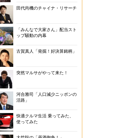
田代尚機のチャイナ・リサーチ
「みんなで大家さん」配当スト
ップ騒動の内幕
古賀真人「発掘！好決算銘柄」
突然マルサがやって来た！
河合雅司「人口減少ニッポンの
活路」
快適クルマ生活 乗ってみた、
使ってみた
大竹聡の「昼酒御免！」