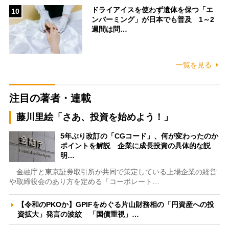
ドライアイスを使わず遺体を保つ「エ
10
ンバーミング」が日本でも普及 1～2
週間は問…
一覧を見る
注目の著者・連載
藤川里絵「さあ、投資を始めよう！」
5年ぶり改訂の「CGコード」、何が変わったのか
ポイントを解説 企業に成長投資の具体的な説
明…
金融庁と東京証券取引所が共同で策定している上場企業の経営
や取締役会のあり方を定める「コーポレート…
【令和のPKOか】GPIFをめぐる片山財務相の「円資産への投
資拡大」発言の波紋 「国債重視」…