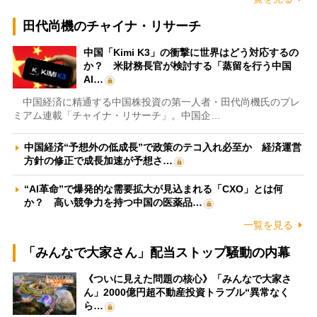
田代尚機のチャイナ・リサーチ
中国「Kimi K3」の衝撃に世界はどう対応するの
か？ 米財務長官が検討する「蒸留を行う中国
AI…
中国経済に精通する中国株投資の第一人者・田代尚機氏のプレ
ミアム連載「チャイナ・リサーチ」。中国企…
中国経済“予想外の低成長”で政策のテコ入れ必至か 経済運営
方針の修正で成長加速が予想さ…
“AI革命”で爆発的な需要拡大が見込まれる「CXO」とは何
か？ 高い競争力を持つ中国の医薬品…
一覧を見る
「みんなで大家さん」配当ストップ騒動の内幕
《ついに見えた問題の核心》「みんなで大家さ
ん」2000億円超不動産投資トラブル“異常なく
ら…