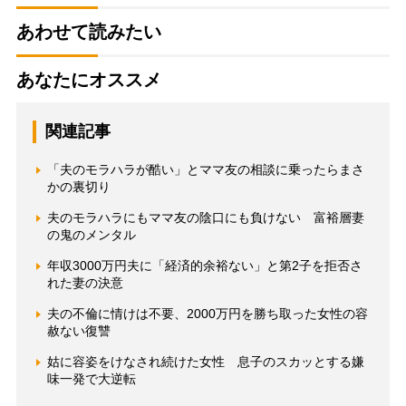
あわせて読みたい
あなたにオススメ
関連記事
「夫のモラハラが酷い」とママ友の相談に乗ったらまさ
かの裏切り
夫のモラハラにもママ友の陰口にも負けない 富裕層妻
の鬼のメンタル
年収3000万円夫に「経済的余裕ない」と第2子を拒否さ
れた妻の決意
夫の不倫に情けは不要、2000万円を勝ち取った女性の容
赦ない復讐
姑に容姿をけなされ続けた女性 息子のスカッとする嫌
味一発で大逆転