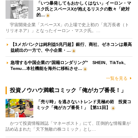
「いつ暴発してもおかしくはない」イーロン・マ
スク氏とスペースXが抱えるリスクの数々「絶対
的…
宇宙開発企業「スペースX」の上場で史上初の「兆万長者（ト
リリオネア）」となったイーロン・マスク氏。…
【3メガバンクは純利益5兆円超】銀行、商社、ゼネコンは最高
益続出の一方で、中小企業・…
急増する中国企業の“国籍ロンダリング” SHEIN、TikTok、
Temu…本社機能を海外に移転させ…
一覧を見る
投資ノウハウ満載コミック「俺がカブ番長！」
「売り時」を逃さないトレンド見極め術 投資コ
ミック「俺がカブ番長！」【第11回】
かつて投資情報雑誌「マネーポスト」にて、圧倒的な情報量が
詰め込まれた「天下無敵の株コミック」とし…