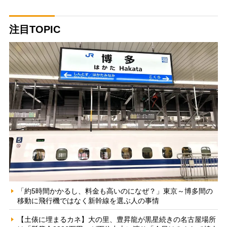
注目TOPIC
「約5時間かかるし、料金も高いのになぜ？」東京～博多間の
移動に飛行機ではなく新幹線を選ぶ人の事情
【土俵に埋まるカネ】大の里、豊昇龍が黒星続きの名古屋場所