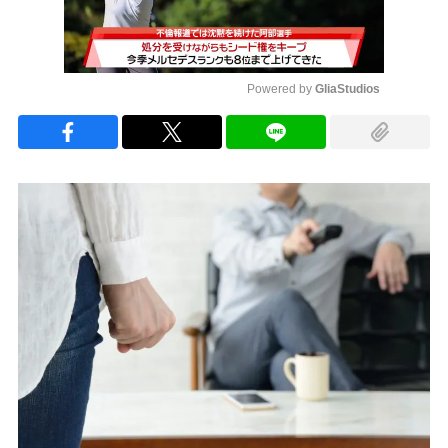
Powered by 
GliaStudios
Mute