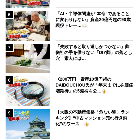
「AI・半導体関連が“本命”であること
6
に変わりはない」資産20億円超の90歳
現役トレー…
「失敗すると取り返しがつかない」葬
7
儀社の手を借りない「DIY葬」の落とし
穴 素人には…
《200万円→資産10億円超の
8
DAIBOUCHOU氏が「年末までに株価倍
増期待」の5銘柄を公…
【大阪の不動産価格「危ない駅」ラン
9
キング】“中古マンション売れ行き鈍
化”のワース…