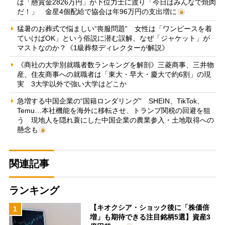
は「懸賞金2826万円」が下位力士に渡り「今日はみんなで焼肉
だ！」 金星4個配給で協会は年96万円の支出増に
猛暑のお葬式で悩ましい“喪服問題” 女性は「ワンピースを着
ていけばOK」という俗説に潜む誤解、なぜ「ジャケット」が
マストなのか？《1級葬祭ディレクターが解説》
《商社の大学別就職者数ランキングを解剖》三菱商事、三井物
産、住友商事への就職者は「東大・早大・慶大で約6割」の現
実 3大学以外で強い大学はどこか
急増する中国企業の“国籍ロンダリング” SHEIN、TikTok、
Temu…本社機能を海外に移転させ、トランプ関税の回避を狙
う 現地人を隠れ蓑にした中国企業の農業参入・土地取得への
懸念も
関連記事
ランキング
【キオクシア・ショック後に「株価倍
1
増」も期待できる注目銘柄5選】資産3