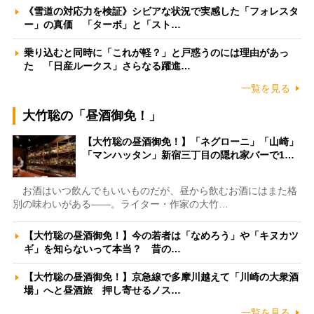
《雪道の対応力を検証》シビアな状況で実感した「フォレスタ
ー」の真価 「ターボ」と「スト…
乗り込むと同時に「これが軽？」と戸惑うのには理由があっ
た 「日産ルークス」さらなる躍進…
一覧を見る
大竹聡の「昼酒御免！」
【大竹聡の昼酒御免！】「ネグローニ」「山崎」
「マンハッタン」新宿三丁目の隠れ家バーで1…
お酒はいつ飲んでもいいものだが、昼から飲むお酒にはまた格
別の味わいがある――。ライター・作家の大竹…
【大竹聡の昼酒御免！】今の若者は「なめろう」や「キヌカツ
ギ」を知らないって本当？ 昔の…
【大竹聡の昼酒御免！】京急線で多摩川越えて「川崎の大衆酒
場」へと昼酒旅 押し寄せるノス…
一覧を見る