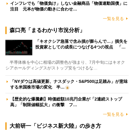
インフレでも「物価負け」しない金融商品「物価連動国債」に
注目 元本が物価の動きに合わせ…
一覧を見る
森口亮「まるわかり市況分析」
「キオクシア急落で含み損が膨らんで…」損失を
投資家としての成長につなげる4つの視点 「…
半導体株を中心に相場の調整色が強まり、7月中旬にはキオク
シアホールディングスがストップ安をつけるな…
「NYダウは高値更新、ナスダック・S&P500は足踏み」が意味
する米国株市場の変化 半…
【歴史的な爆騰劇】時価総額10兆円企業が「2連続ストップ
高」「制限値幅拡大」の衝撃 フ…
一覧を見る
大前研一「ビジネス新大陸」の歩き方