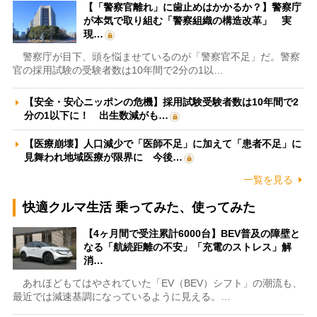
【「警察官離れ」に歯止めはかかるか？】警察庁
が本気で取り組む「警察組織の構造改革」 実
現…
警察庁が目下、頭を悩ませているのが「警察官不足」だ。警察
官の採用試験の受験者数は10年間で2分の1以…
【安全・安心ニッポンの危機】採用試験受験者数は10年間で2
分の1以下に！ 出生数減がも…
【医療崩壊】人口減少で「医師不足」に加えて「患者不足」に
見舞われ地域医療が限界に 今後…
一覧を見る
快適クルマ生活 乗ってみた、使ってみた
【4ヶ月間で受注累計6000台】BEV普及の障壁と
なる「航続距離の不安」「充電のストレス」解
消…
あれほどもてはやされていた「EV（BEV）シフト」の潮流も、
最近では減速基調になっているように見える。…