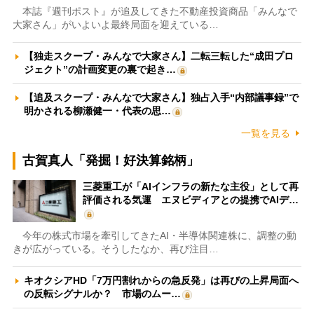
本誌『週刊ポスト』が追及してきた不動産投資商品「みんなで
大家さん」がいよいよ最終局面を迎えている…
【独走スクープ・みんなで大家さん】二転三転した“成田プロ
ジェクト”の計画変更の裏で起き…
【追及スクープ・みんなで大家さん】独占入手“内部議事録”で
明かされる柳瀬健一・代表の思…
一覧を見る
古賀真人「発掘！好決算銘柄」
三菱重工が「AIインフラの新たな主役」として再
評価される気運 エヌビディアとの提携でAIデ…
今年の株式市場を牽引してきたAI・半導体関連株に、調整の動
きが広がっている。そうしたなか、再び注目…
キオクシアHD「7万円割れからの急反発」は再びの上昇局面へ
の反転シグナルか？ 市場のムー…