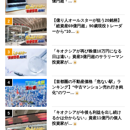
億円超・…
【億り人オールスターが狙う20銘柄】
2
「総資産69億円超」90歳現役トレーダ
ーから“10…
「キオクシアが再び株価10万円になる
3
日は遠い」資産3億円超のサラリーマン
投資家が…
【首都圏の不動産価格「危ない駅」ラ
4
ンキング】“中古マンション売れ行き鈍
化”のワー…
「キオクシアが今後も利益を出し続け
5
るかは分からない」資産11億円の個人
投資家が…