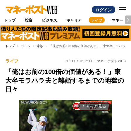
ログイン
トップ
投資
ビジネス
キャリア
ライフ
マネー
トップ
ライフ
家族
「俺はお前の100倍の価値がある！」東大卒モラハラ夫
ライフ
2021.07.16 15:00
マネーポストWEB
「俺はお前の100倍の価値がある！」東
大卒モラハラ夫と離婚するまでの地獄の
日々
もっと見る
arrow_forward_ios