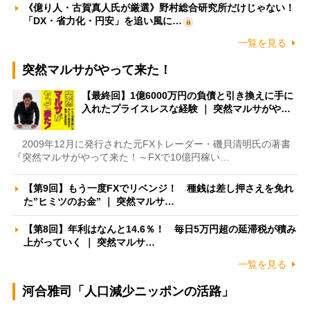
《億り人・古賀真人氏が厳選》野村総合研究所だけじゃない！
「DX・省力化・円安」を追い風に…
一覧を見る
突然マルサがやって来た！
【最終回】1億6000万円の負債と引き換えに手に
入れたプライスレスな経験 ｜ 突然マルサがや…
2009年12月に発行された元FXトレーダー・磯貝清明氏の著書
『突然マルサがやって来た！～FXで10億円稼い…
【第9回】もう一度FXでリベンジ！ 種銭は差し押さえを免れ
た”ヒミツのお金” ｜ 突然マルサ…
【第8回】年利はなんと14.6％！ 毎日5万円超の延滞税が積み
上がっていく ｜ 突然マルサ…
一覧を見る
河合雅司「人口減少ニッポンの活路」