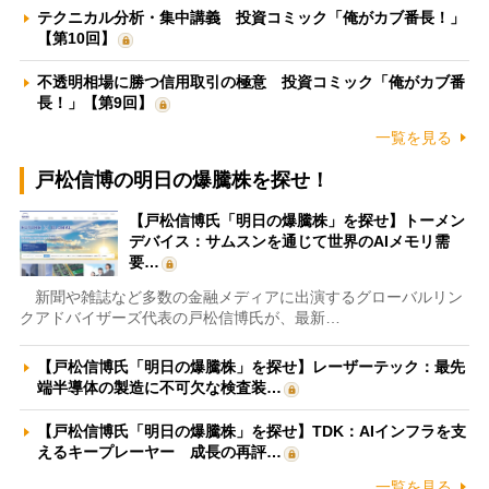
テクニカル分析・集中講義 投資コミック「俺がカブ番長！」
【第10回】
不透明相場に勝つ信用取引の極意 投資コミック「俺がカブ番
長！」【第9回】
一覧を見る
戸松信博の明日の爆騰株を探せ！
【戸松信博氏「明日の爆騰株」を探せ】トーメン
デバイス：サムスンを通じて世界のAIメモリ需
要…
新聞や雑誌など多数の金融メディアに出演するグローバルリン
クアドバイザーズ代表の戸松信博氏が、最新…
【戸松信博氏「明日の爆騰株」を探せ】レーザーテック：最先
端半導体の製造に不可欠な検査装…
【戸松信博氏「明日の爆騰株」を探せ】TDK：AIインフラを支
えるキープレーヤー 成長の再評…
一覧を見る