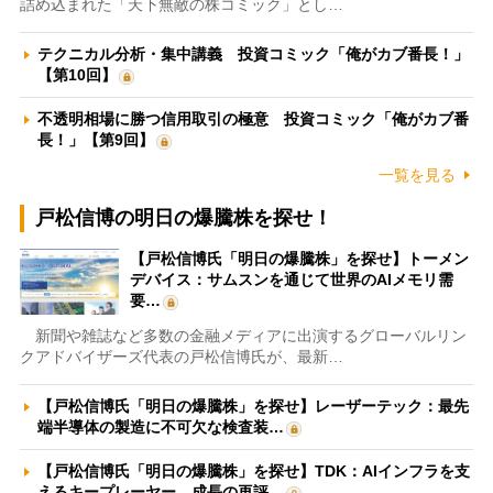
詰め込まれた「天下無敵の株コミック」とし…
テクニカル分析・集中講義 投資コミック「俺がカブ番長！」
【第10回】
不透明相場に勝つ信用取引の極意 投資コミック「俺がカブ番
長！」【第9回】
一覧を見る
戸松信博の明日の爆騰株を探せ！
【戸松信博氏「明日の爆騰株」を探せ】トーメン
デバイス：サムスンを通じて世界のAIメモリ需
要…
新聞や雑誌など多数の金融メディアに出演するグローバルリン
クアドバイザーズ代表の戸松信博氏が、最新…
【戸松信博氏「明日の爆騰株」を探せ】レーザーテック：最先
端半導体の製造に不可欠な検査装…
【戸松信博氏「明日の爆騰株」を探せ】TDK：AIインフラを支
えるキープレーヤー 成長の再評…