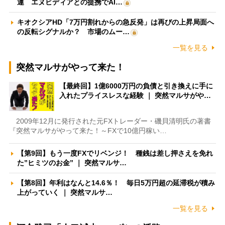
運 エヌビディアとの提携でAI…
キオクシアHD「7万円割れからの急反発」は再びの上昇局面へ
の反転シグナルか？ 市場のムー…
一覧を見る
突然マルサがやって来た！
【最終回】1億6000万円の負債と引き換えに手に
入れたプライスレスな経験 ｜ 突然マルサがや…
2009年12月に発行された元FXトレーダー・磯貝清明氏の著書
『突然マルサがやって来た！～FXで10億円稼い…
【第9回】もう一度FXでリベンジ！ 種銭は差し押さえを免れ
た”ヒミツのお金” ｜ 突然マルサ…
【第8回】年利はなんと14.6％！ 毎日5万円超の延滞税が積み
上がっていく ｜ 突然マルサ…
一覧を見る