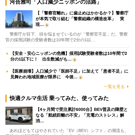
河合雅司「人口減少ニッポンの活路」
【「警察官離れ」に歯止めはかかるか？】警察庁
が本気で取り組む「警察組織の構造改革」 実
現…
警察庁が目下、頭を悩ませているのが「警察官不足」だ。警察
官の採用試験の受験者数は10年間で2分の1以…
【安全・安心ニッポンの危機】採用試験受験者数は10年間で2
分の1以下に！ 出生数減がも…
【医療崩壊】人口減少で「医師不足」に加えて「患者不足」に
見舞われ地域医療が限界に 今後…
一覧を見る
快適クルマ生活 乗ってみた、使ってみた
【4ヶ月間で受注累計6000台】BEV普及の障壁と
なる「航続距離の不安」「充電のストレス」解
消…
あれほどもてはやされていた「EV（BEV）シフト」の潮流も、