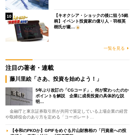
【キオクシア・ショックの後に狙う5銘
10
柄】イベント投資家の億り人・羽根英
樹氏が厳…
一覧を見る
注目の著者・連載
藤川里絵「さあ、投資を始めよう！」
5年ぶり改訂の「CGコード」、何が変わったのか
ポイントを解説 企業に成長投資の具体的な説
明…
金融庁と東京証券取引所が共同で策定している上場企業の経営
や取締役会のあり方を定める「コーポレート…
【令和のPKOか】GPIFをめぐる片山財務相の「円資産への投