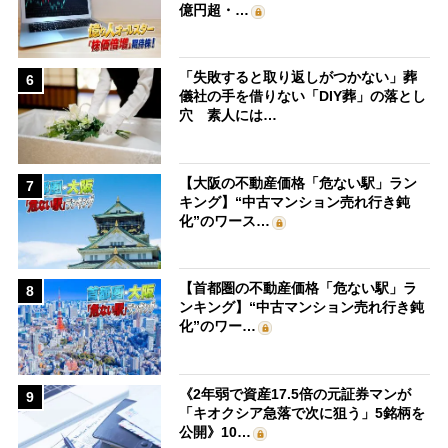
億円超・…
「失敗すると取り返しがつかない」葬
6
儀社の手を借りない「DIY葬」の落とし
穴 素人には…
【大阪の不動産価格「危ない駅」ラン
7
キング】“中古マンション売れ行き鈍
化”のワース…
【首都圏の不動産価格「危ない駅」ラ
8
ンキング】“中古マンション売れ行き鈍
化”のワー…
《2年弱で資産17.5倍の元証券マンが
9
「キオクシア急落で次に狙う」5銘柄を
公開》10…