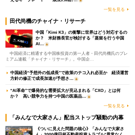
一覧を見る
田代尚機のチャイナ・リサーチ
中国「Kimi K3」の衝撃に世界はどう対応するの
か？ 米財務長官が検討する「蒸留を行う中国
AI…
中国経済に精通する中国株投資の第一人者・田代尚機氏のプレ
ミアム連載「チャイナ・リサーチ」。中国企…
中国経済“予想外の低成長”で政策のテコ入れ必至か 経済運営
方針の修正で成長加速が予想さ…
“AI革命”で爆発的な需要拡大が見込まれる「CXO」とは何
か？ 高い競争力を持つ中国の医薬品…
一覧を見る
「みんなで大家さん」配当ストップ騒動の内幕
《ついに見えた問題の核心》「みんなで大家さ
ん」2000億円超不動産投資トラブル“異常なく