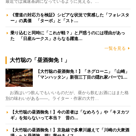
最近では減速基調になっているように見える。…
《雪道の対応力を検証》シビアな状況で実感した「フォレスタ
ー」の真価 「ターボ」と「スト…
乗り込むと同時に「これが軽？」と戸惑うのには理由があっ
た 「日産ルークス」さらなる躍進…
一覧を見る
大竹聡の「昼酒御免！」
【大竹聡の昼酒御免！】「ネグローニ」「山崎」
「マンハッタン」新宿三丁目の隠れ家バーで1…
お酒はいつ飲んでもいいものだが、昼から飲むお酒にはまた格
別の味わいがある――。ライター・作家の大竹…
【大竹聡の昼酒御免！】今の若者は「なめろう」や「キヌカツ
ギ」を知らないって本当？ 昔の…
【大竹聡の昼酒御免！】京急線で多摩川越えて「川崎の大衆酒
場」へと昼酒旅 押し寄せるノス…