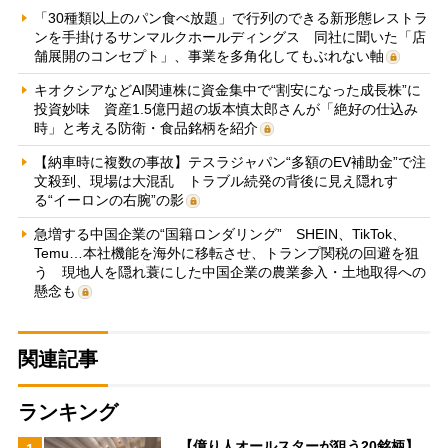
「30種類以上のパン食べ放題」で行列のできる新形態レストラ
ンを手掛けるサンマルクホールディングス 同社に聞いた「店
舗展開のコンセプト」、事業を多角化してもぶれない軸
キオクシアなどAI関連株に資金集中で“割安になった成長株”に
投資妙味 資産1.5億円超の坂本慎太郎さんが「絶好の仕込み
時」と考える防衛・食品銘柄を紹介
【納車時に複数の事故】テスラジャパン“多額のEV補助金”で注
文殺到、現場は大混乱 トラブル続発の背後に見え隠れす
る“イーロンの右腕”の影
急増する中国企業の“国籍ロンダリング” SHEIN、TikTok、
Temu…本社機能を海外に移転させ、トランプ関税の回避を狙
う 現地人を隠れ蓑にした中国企業の農業参入・土地取得への
懸念も
関連記事
ランキング
【億り人オールスターが狙う20銘柄】