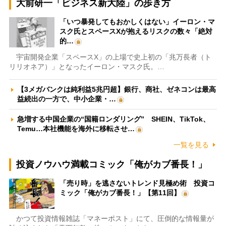
大前研一「ビジネス新大陸」の歩き方
「いつ暴発してもおかしくはない」イーロン・マ
スク氏とスペースXが抱えるリスクの数々「絶対
的…
宇宙開発企業「スペースX」の上場で史上初の「兆万長者（ト
リリオネア）」となったイーロン・マスク氏。…
【3メガバンクは純利益5兆円超】銀行、商社、ゼネコンは最高
益続出の一方で、中小企業・…
急増する中国企業の“国籍ロンダリング” SHEIN、TikTok、
Temu…本社機能を海外に移転させ…
一覧を見る
投資ノウハウ満載コミック「俺がカブ番長！」
「売り時」を逃さないトレンド見極め術 投資コ
ミック「俺がカブ番長！」【第11回】
かつて投資情報雑誌「マネーポスト」にて、圧倒的な情報量が