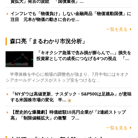
資拡大」発言の波紋 「国債重視」…
インフレでも「物価負け」しない金融商品「物価連動国債」に
注目 元本が物価の動きに合わせ…
一覧を見る
森口亮「まるわかり市況分析」
「キオクシア急落で含み損が膨らんで…」損失を
投資家としての成長につなげる4つの視点 「…
半導体株を中心に相場の調整色が強まり、7月中旬にはキオク
シアホールディングスがストップ安をつけるな…
「NYダウは高値更新、ナスダック・S&P500は足踏み」が意味
する米国株市場の変化 半…
【歴史的な爆騰劇】時価総額10兆円企業が「2連続ストップ
高」「制限値幅拡大」の衝撃 フ…
一覧を見る