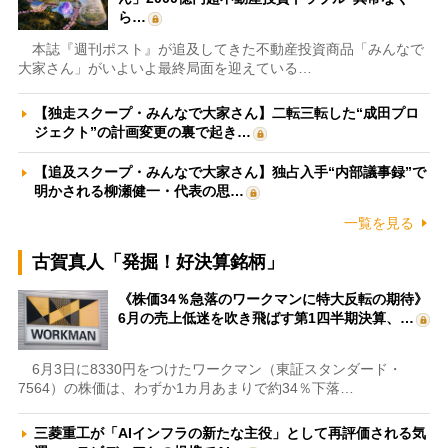
ら…
本誌『週刊ポスト』が追及してきた不動産投資商品「みんなで
大家さん」がいよいよ最終局面を迎えている…
【独走スクープ・みんなで大家さん】二転三転した“成田プロ
ジェクト”の計画変更の裏で起き…
【追及スクープ・みんなで大家さん】独占入手“内部議事録”で
明かされる柳瀬健一・代表の思…
一覧を見る
古賀真人「発掘！好決算銘柄」
《株価34％急落のワークマンに特大反転の期待》
6月の売上低迷を吹き飛ばす第1四半期決算、…
6月3日に8330円をつけたワークマン（東証スタンダード・
7564）の株価は、わずか1カ月あまりで約34％下落…
三菱重工が「AIインフラの新たな主役」として再評価される気