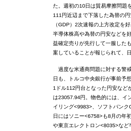
た。週初の10日は貿易摩擦問題
111円近辺まで下落した為替の円
（GDP）2次速報の上方改定を
半導体株高や為替の円安などを好
益確定売りが先行して一服したも
案していることが報じられて、
過度な米通商問題に対する警戒感
日も、トルコ中央銀行が事前予想
1ドル112円台となった円安など
は23057.94円。物色的には
イリング<9983>、ソフトバンク
日にはソニー<6758>も8月の年
や東京エレクトロン<8035>な