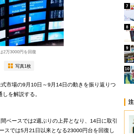
7
8
9
2万3000円を回復
写真1枚
10
市場の9月10日～9月14日の動きを振り返りつ
見通しを解説する。
注
間ベースでは2週ぶりの上昇となり、14日に取引
ースでは5月21日以来となる23000円台を回復し