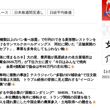
ュース
日本株週間見通し
日経平均株価
0種類以上のパン食べ放題」で行列のできる新形態レストランを
けるサンマルクホールディングス 同社に聞いた「店舗展開の
セプト」、事業を多角化してもぶれない軸
俵に埋まるカネ】大の里、豊昇龍が黒星続きの名古屋場所は
賞金2826万円」が下位力士に渡り「今日はみんなで焼肉
」 金星4個配給で協会は年96万円の支出増に
【お
車時に複数の事故】テスラジャパン“多額のEV補助金”で注文殺
202
現場は大混乱 トラブル続発の背後に見え隠れする“イーロン
腕”の影
する中国企業の“国籍ロンダリング” SHEIN、TikTok、
mu…本社機能を海外に移転させ、トランプ関税の回避を狙う
人を隠れ蓑にした中国企業の農業参入・土地取得への懸念も