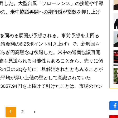
上昇した。大型台風「フローレンス」の接近や半導
のの、米中協議再開への期待感が指数を押し上げ
台を固める展開が予想される。事前予想を上回る
策金利の6.25ポイント引き上げ）で、新興国を
薄らぎ円高懸念は後退した。米中の通商協議再開
施も見送られる可能性もあることから、売りに傾
14日のSQを前に一旦解消されたともみることが
経平均が厚い上値の壁として意識されていた
値23057.94円を上抜けて引けたことは、市場のセン
1
2