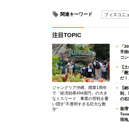
関連キーワード
フィスコニ
注目TOPIC
「3
手掛
コン
【土
「懸
だ！
ジャングリア沖縄、開業1周年
【納
で「経済効果494億円」の大き
到、
なミスリード 事業の苦戦を覆
の右
い隠す“不透明すぎる巨大な数
急増
字”
Te
現地