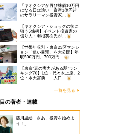
「キオクシアが再び株価10万円
になる日は遠い」資産3億円超
のサラリーマン投資家…
【キオクシア・ショックの後に
狙う5銘柄】イベント投資家の
億り人・羽根英樹氏が…
【世帯年収別・東京23区マンシ
ョン「狙い目駅」を大公開】年
収500万円、700万円…
【東京“真の実力がある駅”ラン
キング70】1位・代々木上原、2
位・水天宮前… 人口…
一覧を見る
目の著者・連載
藤川里絵「さあ、投資を始めよ
う！」