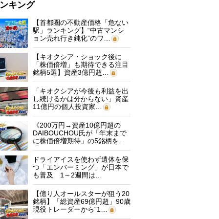
ンキング
【首都圏の不動産価格「危ない
駅」ランキング】“中古マンシ
ョン売れ行き鈍化”のワ…
【キオクシア・ショック後に
「株価倍増」も期待できる注目
銘柄5選】資産3億円超…
「キオクシアが今後も利益を出
し続けるかは分からない」資産
11億円の個人投資家…
《200万円→資産10億円超の
DAIBOUCHOU氏が「年末まで
に株価倍増期待」の5銘柄を…
ドライアイスを使わず遺体を保
つ「エンバーミング」が日本で
も普及 1～2週間は…
【億り人オールスターが狙う20
銘柄】「総資産69億円超」90歳
現役トレーダーから“1…