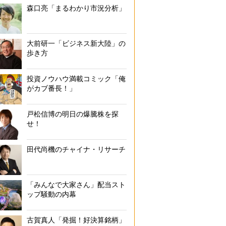
森口亮「まるわかり市況分析」
大前研一「ビジネス新大陸」の
歩き方
投資ノウハウ満載コミック「俺
がカブ番長！」
戸松信博の明日の爆騰株を探
せ！
田代尚機のチャイナ・リサーチ
「みんなで大家さん」配当スト
ップ騒動の内幕
古賀真人「発掘！好決算銘柄」