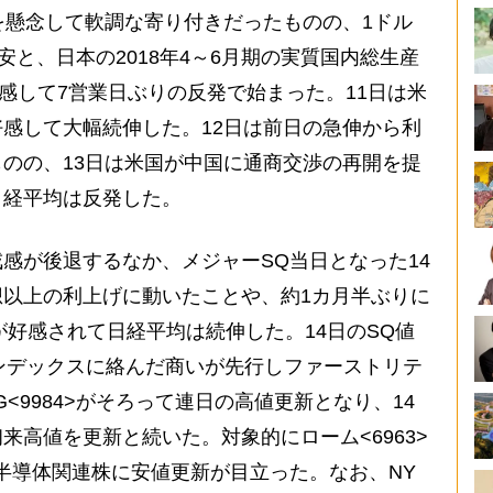
を懸念して軟調な寄り付きだったものの、1ドル
安と、日本の2018年4～6月期の実質国内総生産
好感して7営業日ぶりの反発で始まった。11日は米
感して大幅続伸した。12日は前日の急伸から利
のの、13日は米国が中国に通商交渉の再開を提
日経平均は反発した。
が後退するなか、メジャーSQ当日となった14
以上の利上げに動いたことや、約1カ月半ぶりに
が好感されて日経平均は続伸した。14日のSQ値
、インデックスに絡んだ商いが先行しファーストリテ
G<9984>がそろって連日の高値更新となり、14
初来高値を更新と続いた。対象的にローム<6963>
ど半導体関連株に安値更新が目立った。なお、NY