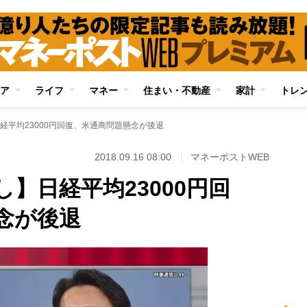
ア
ライフ
マネー
住まい・不動産
家計
トレ
経平均23000円回復、米通商問題懸念が後退
2018.09.16 08:00
マネーポストWEB
】日経平均23000円回
念が後退