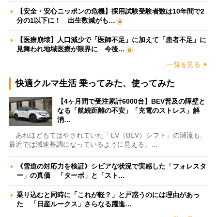
【安全・安心ニッポンの危機】採用試験受験者数は10年間で2
分の1以下に！ 出生数減がも…
【医療崩壊】人口減少で「医師不足」に加えて「患者不足」に
見舞われ地域医療が限界に 今後…
一覧を見る
快適クルマ生活 乗ってみた、使ってみた
【4ヶ月間で受注累計6000台】BEV普及の障壁と
なる「航続距離の不安」「充電のストレス」解
消…
あれほどもてはやされていた「EV（BEV）シフト」の潮流も、
最近では減速基調になっているように見える。…
《雪道の対応力を検証》シビアな状況で実感した「フォレスタ
ー」の真価 「ターボ」と「スト…
乗り込むと同時に「これが軽？」と戸惑うのには理由があっ
た 「日産ルークス」さらなる躍進…