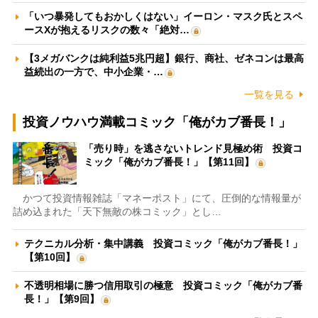
「いつ暴発してもおかしくはない」イーロン・マスク氏とスペ
ースXが抱えるリスクの数々「絶対…
【3メガバンクは純利益5兆円超】銀行、商社、ゼネコンは最高
益続出の一方で、中小企業・…
一覧を見る
投資ノウハウ満載コミック「俺がカブ番長！」
「売り時」を逃さないトレンド見極め術 投資コ
ミック「俺がカブ番長！」【第11回】
かつて投資情報雑誌「マネーポスト」にて、圧倒的な情報量が
詰め込まれた「天下無敵の株コミック」とし…
テクニカル分析・集中講義 投資コミック「俺がカブ番長！」
【第10回】
不透明相場に勝つ信用取引の極意 投資コミック「俺がカブ番
長！」【第9回】