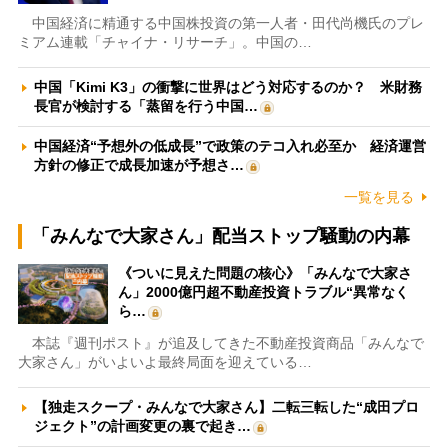
中国経済に精通する中国株投資の第一人者・田代尚機氏のプレ
ミアム連載「チャイナ・リサーチ」。中国の…
中国「Kimi K3」の衝撃に世界はどう対応するのか？ 米財務
長官が検討する「蒸留を行う中国…
中国経済“予想外の低成長”で政策のテコ入れ必至か 経済運営
方針の修正で成長加速が予想さ…
一覧を見る
「みんなで大家さん」配当ストップ騒動の内幕
《ついに見えた問題の核心》「みんなで大家さ
ん」2000億円超不動産投資トラブル“異常なく
ら…
本誌『週刊ポスト』が追及してきた不動産投資商品「みんなで
大家さん」がいよいよ最終局面を迎えている…
【独走スクープ・みんなで大家さん】二転三転した“成田プロ
ジェクト”の計画変更の裏で起き…