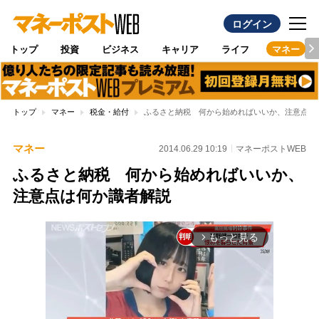
ログイン
トップ
投資
ビジネス
キャリア
ライフ
マネー
トップ
マネー
税金・給付
ふるさと納税 何から始めればいいか、注意点は
マネー
2014.06.29 10:19
マネーポストWEB
ふるさと納税 何から始めればいいか、
注意点は何か識者解説
もっと見る
arrow_forward_ios