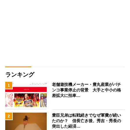
ランキング
老舗遊技機メーカー・豊丸産業がパチ
1
ンコ事業停止の背景 大手と中小の格
差拡大に拍車…
豊臣兄弟は転戦続きでなぜ軍費が続い
2
たのか？ 信長亡き後、秀吉・秀長の
突出した経済…