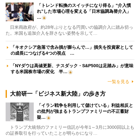
「トレンド転換のスイッチになり得る」“介入慣
れ”した市場心理を変える「日米協調為替介入」
…
日米両政府が、約28年ぶりとなる円買いの協調介入に踏み切っ
た。米国も追加介入を辞さない姿勢を示して…
「キオクシア急落で含み損が膨らんで…」損失を投資家として
の成長につなげる4つの視点 …
「NYダウは高値更新、ナスダック・S&P500は足踏み」が意味
する米国株市場の変化 半…
一覧を見る
大前研一「ビジネス新大陸」の歩き方
「イラン戦争を利用して儲けている」利益相反と
の批判が強まるトランプファミリーの不正蓄財
疑…
トランプ大統領のファミリー信託が今年1～3月に3000回以上も
の証券取引を行っていたことが明らかになり…