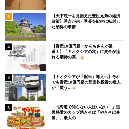
【天下統一を見据えた豊臣兄弟の経済
3
政策】秀吉が弟・秀長を紀伊に転封し
た納得の事情…
【資産10億円超・かんちさんが厳
4
選！】「キオクシアの次」に資金が流
れる期待の高…
【キオクシアが「配当」導入へ】それ
5
でも資産10億円超の配当株投資の達人
が「買う…
「北海道で知らない人はいない！」道
6
民熱愛のカップ焼きそば「やきそば弁
当」、最大の…