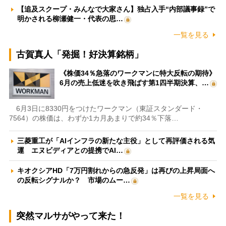
【追及スクープ・みんなで大家さん】独占入手“内部議事録”で
明かされる柳瀬健一・代表の思…
一覧を見る
古賀真人「発掘！好決算銘柄」
《株価34％急落のワークマンに特大反転の期待》
6月の売上低迷を吹き飛ばす第1四半期決算、…
6月3日に8330円をつけたワークマン（東証スタンダード・
7564）の株価は、わずか1カ月あまりで約34％下落…
三菱重工が「AIインフラの新たな主役」として再評価される気
運 エヌビディアとの提携でAI…
キオクシアHD「7万円割れからの急反発」は再びの上昇局面へ
の反転シグナルか？ 市場のムー…
一覧を見る
突然マルサがやって来た！