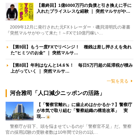
【最終回】1億6000万円の負債と引き換えに手に
入れたプライスレスな経験 ｜ 突然マルサがや…
2009年12月に発行された元FXトレーダー・磯貝清明氏の著書
『突然マルサがやって来た！～FXで10億円稼い…
【第9回】もう一度FXでリベンジ！ 種銭は差し押さえを免れ
た”ヒミツのお金” ｜ 突然マルサ…
【第8回】年利はなんと14.6％！ 毎日5万円超の延滞税が積み
上がっていく ｜ 突然マルサ…
一覧を見る
河合雅司「人口減少ニッポンの活路」
【「警察官離れ」に歯止めはかかるか？】警察庁
が本気で取り組む「警察組織の構造改革」 実
現…
警察庁が目下、頭を悩ませているのが「警察官不足」だ。警察
官の採用試験の受験者数は10年間で2分の1以…