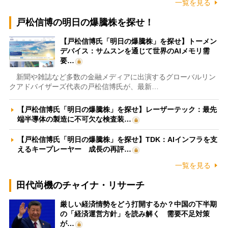
一覧を見る
戸松信博の明日の爆騰株を探せ！
【戸松信博氏「明日の爆騰株」を探せ】トーメン
デバイス：サムスンを通じて世界のAIメモリ需
要…
新聞や雑誌など多数の金融メディアに出演するグローバルリン
クアドバイザーズ代表の戸松信博氏が、最新…
【戸松信博氏「明日の爆騰株」を探せ】レーザーテック：最先
端半導体の製造に不可欠な検査装…
【戸松信博氏「明日の爆騰株」を探せ】TDK：AIインフラを支
えるキープレーヤー 成長の再評…
一覧を見る
田代尚機のチャイナ・リサーチ
厳しい経済情勢をどう打開するか？中国の下半期
の「経済運営方針」を読み解く 需要不足対策
が…