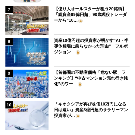
【億り人オールスターが狙う20銘柄】
7
「総資産69億円超」90歳現役トレーダ
ーから“10…
資産10億円超の投資家が明かす“AI・半
8
導体相場に乗らなかった理由” フルポ
ジション…
【首都圏の不動産価格「危ない駅」ラ
9
ンキング】“中古マンション売れ行き鈍
化”のワー…
「キオクシアが再び株価10万円になる
10
日は遠い」資産3億円超のサラリーマン
投資家が…