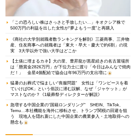
「この恐ろしい株はさっさと手放したい…」キオクシア株で
500万円の利益を出した女性が“夢よもう一度”と再購入
《商社の大学別就職者数ランキングを解剖》三菱商事、三井物
産、住友商事への就職者は「東大・早大・慶大で約6割」の現
実 3大学以外で強い大学はどこか
【土俵に埋まるカネ】大の里、豊昇龍が黒星続きの名古屋場所
は「懸賞金2826万円」が下位力士に渡り「今日はみんなで焼肉
だ！」 金星4個配給で協会は年96万円の支出増に
猛暑のお葬式で悩ましい“喪服問題” 女性は「ワンピースを着
ていけばOK」という俗説に潜む誤解、なぜ「ジャケット」が
マストなのか？《1級葬祭ディレクターが解説》
急増する中国企業の“国籍ロンダリング” SHEIN、TikTok、
Temu…本社機能を海外に移転させ、トランプ関税の回避を狙
う 現地人を隠れ蓑にした中国企業の農業参入・土地取得への
懸念も