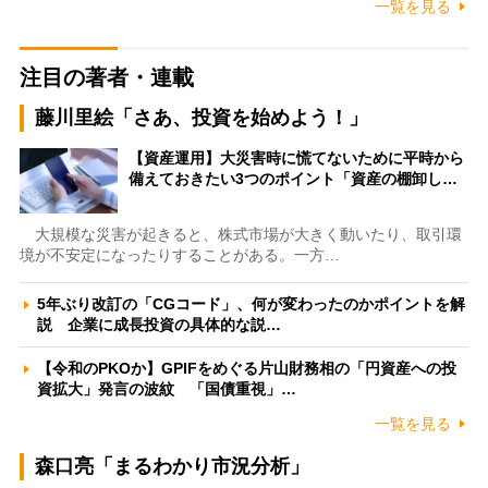
一覧を見る
注目の著者・連載
藤川里絵「さあ、投資を始めよう！」
【資産運用】大災害時に慌てないために平時から
備えておきたい3つのポイント「資産の棚卸し…
大規模な災害が起きると、株式市場が大きく動いたり、取引環
境が不安定になったりすることがある。一方…
5年ぶり改訂の「CGコード」、何が変わったのかポイントを解
説 企業に成長投資の具体的な説…
【令和のPKOか】GPIFをめぐる片山財務相の「円資産への投
資拡大」発言の波紋 「国債重視」…
一覧を見る
森口亮「まるわかり市況分析」