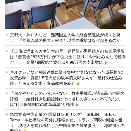
京都大・神戸大など、難関国立大学の総合型選抜が続々と廃
止 「推薦入試の拡大」報道と現実の乖離はなぜ起きるのか
【土俵に埋まるカネ】大の里、豊昇龍が黒星続きの名古屋場所
は「懸賞金2826万円」が下位力士に渡り「今日はみんなで焼肉
だ！」 金星4個配給で協会は年96万円の支出増に
キオクシアなどAI関連株に資金集中で“割安になった成長株”に
投資妙味 資産1.5億円超の坂本慎太郎さんが「絶好の仕込み
時」と考える防衛・食品銘柄を紹介
「何がやりたいのか分からない」竹中平蔵氏が語る高市内閣の
評価 「給付付き税額控除はその場しのぎ」いま不可欠なの
は“社会保障制度の改革議論”と指摘
急増する中国企業の“国籍ロンダリング” SHEIN、TikTok、
Temu…本社機能を海外に移転させ、トランプ関税の回避を狙
う 現地人を隠れ蓑にした中国企業の農業参入・土地取得への
懸念も