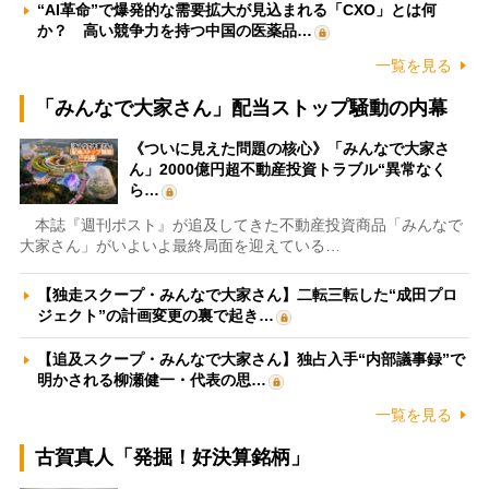
“AI革命”で爆発的な需要拡大が見込まれる「CXO」とは何
か？ 高い競争力を持つ中国の医薬品…
一覧を見る
「みんなで大家さん」配当ストップ騒動の内幕
《ついに見えた問題の核心》「みんなで大家さ
ん」2000億円超不動産投資トラブル“異常なく
ら…
本誌『週刊ポスト』が追及してきた不動産投資商品「みんなで
大家さん」がいよいよ最終局面を迎えている…
【独走スクープ・みんなで大家さん】二転三転した“成田プロ
ジェクト”の計画変更の裏で起き…
【追及スクープ・みんなで大家さん】独占入手“内部議事録”で
明かされる柳瀬健一・代表の思…
一覧を見る
古賀真人「発掘！好決算銘柄」