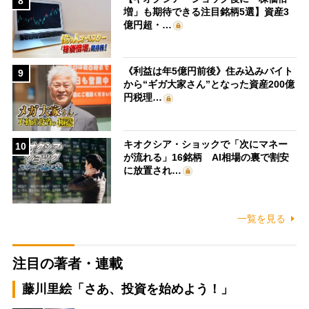
8
増」も期待できる注目銘柄5選】資産3
億円超・…
《利益は年5億円前後》住み込みバイト
9
から“ギガ大家さん”となった資産200億
円税理…
キオクシア・ショックで「次にマネー
10
が流れる」16銘柄 AI相場の裏で割安
に放置され…
一覧を見る
注目の著者・連載
藤川里絵「さあ、投資を始めよう！」