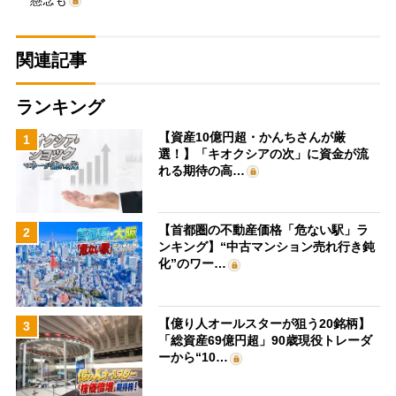
関連記事
ランキング
【資産10億円超・かんちさんが厳
1
選！】「キオクシアの次」に資金が流
れる期待の高…
【首都圏の不動産価格「危ない駅」ラ
2
ンキング】“中古マンション売れ行き鈍
化”のワー…
【億り人オールスターが狙う20銘柄】
3
「総資産69億円超」90歳現役トレーダ
ーから“10…