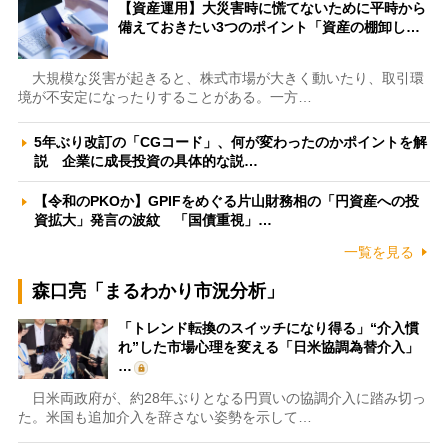
【資産運用】大災害時に慌てないために平時から
備えておきたい3つのポイント「資産の棚卸し…
大規模な災害が起きると、株式市場が大きく動いたり、取引環
境が不安定になったりすることがある。一方…
5年ぶり改訂の「CGコード」、何が変わったのかポイントを解
説 企業に成長投資の具体的な説…
【令和のPKOか】GPIFをめぐる片山財務相の「円資産への投
資拡大」発言の波紋 「国債重視」…
一覧を見る
森口亮「まるわかり市況分析」
「トレンド転換のスイッチになり得る」“介入慣
れ”した市場心理を変える「日米協調為替介入」
…
日米両政府が、約28年ぶりとなる円買いの協調介入に踏み切っ
た。米国も追加介入を辞さない姿勢を示して…