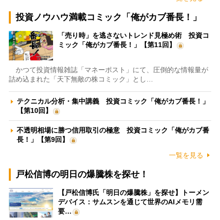
投資ノウハウ満載コミック「俺がカブ番長！」
「売り時」を逃さないトレンド見極め術 投資コ
ミック「俺がカブ番長！」【第11回】
かつて投資情報雑誌「マネーポスト」にて、圧倒的な情報量が
詰め込まれた「天下無敵の株コミック」とし…
テクニカル分析・集中講義 投資コミック「俺がカブ番長！」
【第10回】
不透明相場に勝つ信用取引の極意 投資コミック「俺がカブ番
長！」【第9回】
一覧を見る
戸松信博の明日の爆騰株を探せ！
【戸松信博氏「明日の爆騰株」を探せ】トーメン
デバイス：サムスンを通じて世界のAIメモリ需
要…