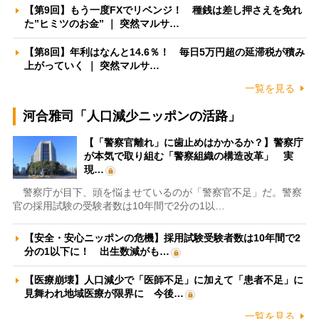
【第9回】もう一度FXでリベンジ！ 種銭は差し押さえを免れ
た”ヒミツのお金” ｜ 突然マルサ…
【第8回】年利はなんと14.6％！ 毎日5万円超の延滞税が積み
上がっていく ｜ 突然マルサ…
一覧を見る
河合雅司「人口減少ニッポンの活路」
【「警察官離れ」に歯止めはかかるか？】警察庁
が本気で取り組む「警察組織の構造改革」 実
現…
警察庁が目下、頭を悩ませているのが「警察官不足」だ。警察
官の採用試験の受験者数は10年間で2分の1以…
【安全・安心ニッポンの危機】採用試験受験者数は10年間で2
分の1以下に！ 出生数減がも…
【医療崩壊】人口減少で「医師不足」に加えて「患者不足」に
見舞われ地域医療が限界に 今後…
一覧を見る