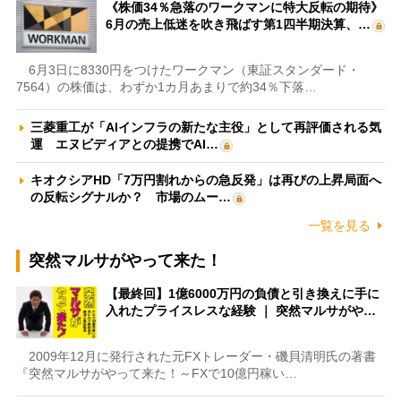
《株価34％急落のワークマンに特大反転の期待》
6月の売上低迷を吹き飛ばす第1四半期決算、…
6月3日に8330円をつけたワークマン（東証スタンダード・
7564）の株価は、わずか1カ月あまりで約34％下落…
三菱重工が「AIインフラの新たな主役」として再評価される気
運 エヌビディアとの提携でAI…
キオクシアHD「7万円割れからの急反発」は再びの上昇局面へ
の反転シグナルか？ 市場のムー…
一覧を見る
突然マルサがやって来た！
【最終回】1億6000万円の負債と引き換えに手に
入れたプライスレスな経験 ｜ 突然マルサがや…
2009年12月に発行された元FXトレーダー・磯貝清明氏の著書
『突然マルサがやって来た！～FXで10億円稼い…