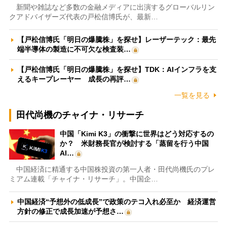
新聞や雑誌など多数の金融メディアに出演するグローバルリン
クアドバイザーズ代表の戸松信博氏が、最新…
【戸松信博氏「明日の爆騰株」を探せ】レーザーテック：最先
端半導体の製造に不可欠な検査装…
【戸松信博氏「明日の爆騰株」を探せ】TDK：AIインフラを支
えるキープレーヤー 成長の再評…
一覧を見る
田代尚機のチャイナ・リサーチ
中国「Kimi K3」の衝撃に世界はどう対応するの
か？ 米財務長官が検討する「蒸留を行う中国
AI…
中国経済に精通する中国株投資の第一人者・田代尚機氏のプレ
ミアム連載「チャイナ・リサーチ」。中国企…
中国経済“予想外の低成長”で政策のテコ入れ必至か 経済運営
方針の修正で成長加速が予想さ…