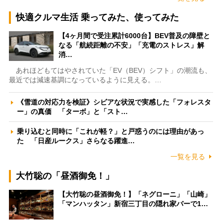
快適クルマ生活 乗ってみた、使ってみた
【4ヶ月間で受注累計6000台】BEV普及の障壁と
なる「航続距離の不安」「充電のストレス」解
消…
あれほどもてはやされていた「EV（BEV）シフト」の潮流も、
最近では減速基調になっているように見える。…
《雪道の対応力を検証》シビアな状況で実感した「フォレスタ
ー」の真価 「ターボ」と「スト…
乗り込むと同時に「これが軽？」と戸惑うのには理由があっ
た 「日産ルークス」さらなる躍進…
一覧を見る
大竹聡の「昼酒御免！」
【大竹聡の昼酒御免！】「ネグローニ」「山崎」
「マンハッタン」新宿三丁目の隠れ家バーで1…