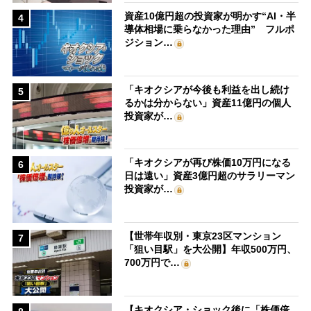
資産10億円超の投資家が明かす“AI・半
4
導体相場に乗らなかった理由” フルポ
ジション…
「キオクシアが今後も利益を出し続け
5
るかは分からない」資産11億円の個人
投資家が…
「キオクシアが再び株価10万円になる
6
日は遠い」資産3億円超のサラリーマン
投資家が…
【世帯年収別・東京23区マンション
7
「狙い目駅」を大公開】年収500万円、
700万円で…
【キオクシア・ショック後に「株価倍