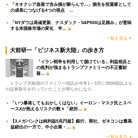
「キオクシア急落で含み損が膨らんで…」損失を投資家として
の成長につなげる4つの視点 …
「NYダウは高値更新、ナスダック・S&P500は足踏み」が意味
する米国株市場の変化 半…
一覧を見る
大前研一「ビジネス新大陸」の歩き方
「イラン戦争を利用して儲けている」利益相反と
の批判が強まるトランプファミリーの不正蓄財
疑…
トランプ大統領のファミリー信託が今年1～3月に3000回以上も
の証券取引を行っていたことが明らかになり…
「いつ暴発してもおかしくはない」イーロン・マスク氏とスペ
ースXが抱えるリスクの数々「絶対…
【3メガバンクは純利益5兆円超】銀行、商社、ゼネコンは最高
益続出の一方で、中小企業・…
一覧を見る