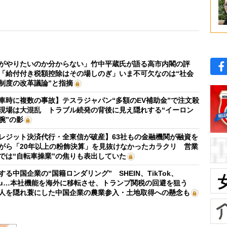
がやりたいのか分からない」竹中平蔵氏が語る高市内閣の評
「給付付き税額控除はその場しのぎ」いま不可欠なのは“社会
制度の改革議論”と指摘
車時に複数の事故】テスラジャパン“多額のEV補助金”で注文殺
現場は大混乱 トラブル続発の背後に見え隠れする“イーロン
腕”の影
レジット決済代行・全東信が破産】63社もの金融機関が融資を
がら「20年以上の粉飾決算」を見抜けなかったカラクリ 営業
では“自転車操業”の焦りも表出していた
する中国企業の“国籍ロンダリング” SHEIN、TikTok、
mu…本社機能を海外に移転させ、トランプ関税の回避を狙う
人を隠れ蓑にした中国企業の農業参入・土地取得への懸念も