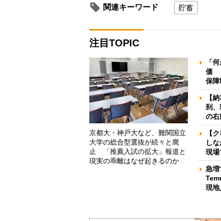
関連キーワード
貯蓄
注目TOPIC
「何
価 
保障
【納
到、
の右
京都大・神戸大など、難関国立
【ク
大学の総合型選抜が続々と廃
しな
止 「推薦入試の拡大」報道と
現場
現実の乖離はなぜ起きるのか
急増
Te
現地