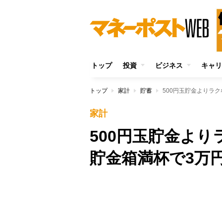
トップ
投資
ビジネス
キャリ
トップ
家計
貯蓄
500円玉貯金よりラ
家計
500円玉貯金よ
貯金箱満杯で3万
Unmute