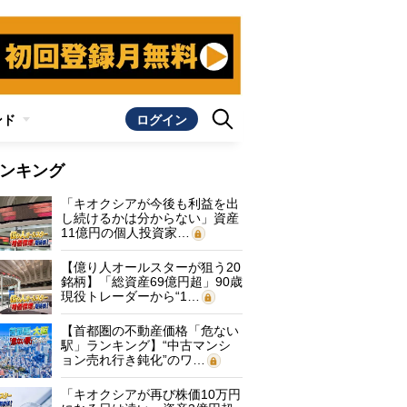
ンド
ログイン
ンキング
「キオクシアが今後も利益を出
し続けるかは分からない」資産
11億円の個人投資家…
【億り人オールスターが狙う20
銘柄】「総資産69億円超」90歳
現役トレーダーから“1…
【首都圏の不動産価格「危ない
駅」ランキング】“中古マンシ
ョン売れ行き鈍化”のワ…
「キオクシアが再び株価10万円