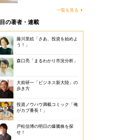
に…
一覧を見る
目の著者・連載
藤川里絵「さあ、投資を始めよ
う！」
森口亮「まるわかり市況分析」
大前研一「ビジネス新大陸」の
歩き方
投資ノウハウ満載コミック「俺
がカブ番長！」
戸松信博の明日の爆騰株を探
せ！