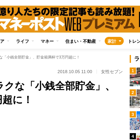
ア
ライフ
マネー
住まい・不動産
家計
トレ
クな「小銭全部貯金」、貯金箱満杯で3万円超に！
ラ
1
2018.10.05 11:00
女性セブン
りラクな「小銭全部貯金」、
2
円超に！
Loaded
:
3
87.48%
/
4