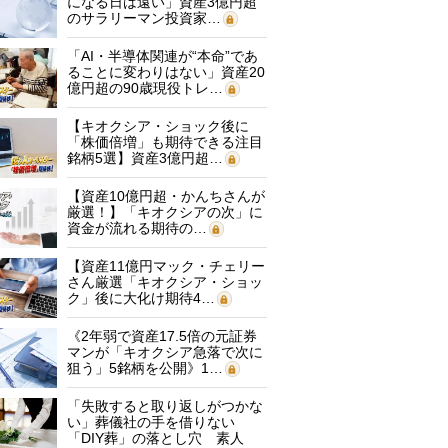
になる日は遠い」資産3億円超
のサラリーマン投資家…
「AI・半導体関連が“本命”であ
ることに変わりはない」資産20
億円超の90歳現役トレ…
【キオクシア・ショック後に
「株価倍増」も期待できる注目
銘柄5選】資産3億円超…
【資産10億円超・かんちさんが
厳選！】「キオクシアの次」に
資金が流れる期待の…
【資産11億円マック・チェリー
さん厳選「キオクシア・ショッ
ク」後に大化け期待4…
《2年弱で資産17.5倍の元証券
マンが「キオクシア急落で次に
狙う」5銘柄を公開》1…
「失敗すると取り返しがつかな
い」葬儀社の手を借りない
「DIY葬」の落とし穴 素人