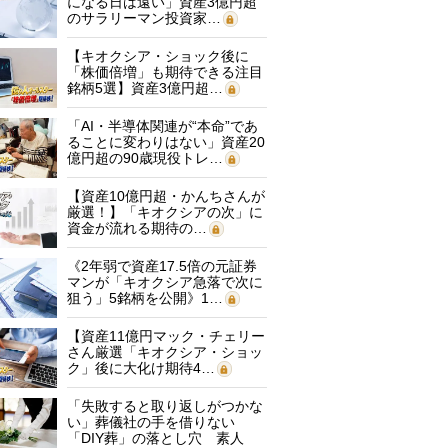
になる日は遠い」資産3億円超
のサラリーマン投資家…
【キオクシア・ショック後に
「株価倍増」も期待できる注目
銘柄5選】資産3億円超…
「AI・半導体関連が“本命”であ
ることに変わりはない」資産20
億円超の90歳現役トレ…
【資産10億円超・かんちさんが
厳選！】「キオクシアの次」に
資金が流れる期待の…
《2年弱で資産17.5倍の元証券
マンが「キオクシア急落で次に
狙う」5銘柄を公開》1…
【資産11億円マック・チェリー
さん厳選「キオクシア・ショッ
ク」後に大化け期待4…
「失敗すると取り返しがつかな
い」葬儀社の手を借りない
「DIY葬」の落とし穴 素人