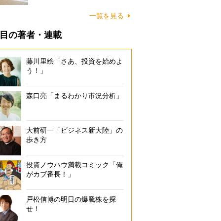
に…
一覧を見る
目の著者・連載
藤川里絵「さあ、投資を始めよ
う！」
森口亮「まるわかり市況分析」
大前研一「ビジネス新大陸」の
歩き方
投資ノウハウ満載コミック「俺
がカブ番長！」
戸松信博の明日の爆騰株を探
せ！