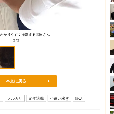
わかりやすく撮影する黒田さん
2
/
2
本文に戻る
リ
メルカリ
定年退職
小遣い稼ぎ
終活