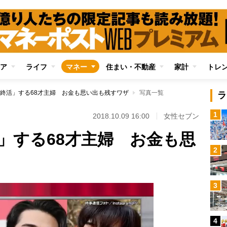
ア
ライフ
マネー
住まい・不動産
家計
トレ
終活」する68才主婦 お金も思い出も残すワザ
写真一覧
ラ
1
2018.10.09 16:00
女性セブン
」する68才主婦 お金も思
2
3
4