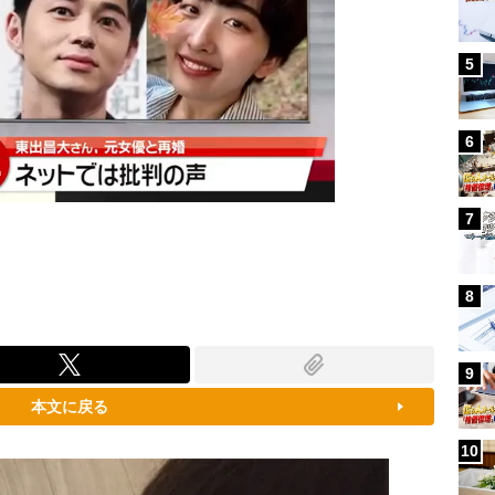
5
6
7
8
9
本文に戻る
10