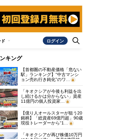
ンド
ログイン
ンキング
【首都圏の不動産価格「危ない
駅」ランキング】“中古マンシ
ョン売れ行き鈍化”のワ…
「キオクシアが今後も利益を出
し続けるかは分からない」資産
11億円の個人投資家…
【億り人オールスターが狙う20
銘柄】「総資産69億円超」90歳
現役トレーダーから“1…
「キオクシアが再び株価10万円