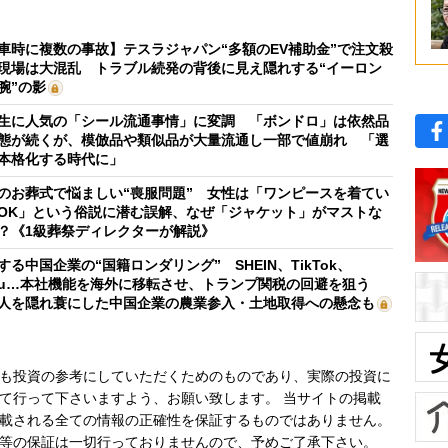
車時に複数の事故】テスラジャパン“多額のEV補助金”で注文殺
現場は大混乱 トラブル続発の背後に見え隠れする“イーロン
腕”の影
生に人気の「シール流通事情」に変調 「ボンドロ」は依然品
態が続くが、模倣品や類似品が大量流通し一部で値崩れ 「選
本格化する時代に」
のお葬式で悩ましい“喪服問題” 女性は「ワンピースを着てい
OK」という俗説に潜む誤解、なぜ「ジャケット」がマストな
？《1級葬祭ディレクターが解説》
する中国企業の“国籍ロンダリング” SHEIN、TikTok、
mu…本社機能を海外に移転させ、トランプ関税の回避を狙う
人を隠れ蓑にした中国企業の農業参入・土地取得への懸念も
も投資の参考にしていただくためのものであり、実際の投資に
て行って下さいますよう、お願い致します。 当サイトの掲載
載される全ての情報の正確性を保証するものではありません。
等の保証は一切行っておりませんので、予めご了承下さい。