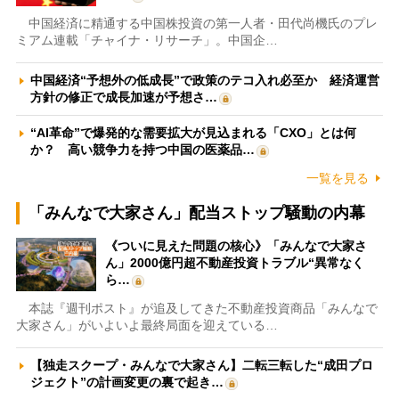
中国経済に精通する中国株投資の第一人者・田代尚機氏のプレ
ミアム連載「チャイナ・リサーチ」。中国企…
中国経済“予想外の低成長”で政策のテコ入れ必至か 経済運営
方針の修正で成長加速が予想さ…
“AI革命”で爆発的な需要拡大が見込まれる「CXO」とは何
か？ 高い競争力を持つ中国の医薬品…
一覧を見る
「みんなで大家さん」配当ストップ騒動の内幕
《ついに見えた問題の核心》「みんなで大家さ
ん」2000億円超不動産投資トラブル“異常なく
ら…
本誌『週刊ポスト』が追及してきた不動産投資商品「みんなで
大家さん」がいよいよ最終局面を迎えている…
【独走スクープ・みんなで大家さん】二転三転した“成田プロ
ジェクト”の計画変更の裏で起き…