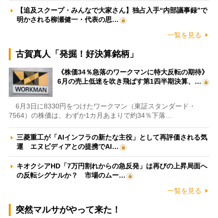
【追及スクープ・みんなで大家さん】独占入手“内部議事録”で
明かされる柳瀬健一・代表の思…
一覧を見る
古賀真人「発掘！好決算銘柄」
《株価34％急落のワークマンに特大反転の期待》
6月の売上低迷を吹き飛ばす第1四半期決算、…
6月3日に8330円をつけたワークマン（東証スタンダード・
7564）の株価は、わずか1カ月あまりで約34％下落…
三菱重工が「AIインフラの新たな主役」として再評価される気
運 エヌビディアとの提携でAI…
キオクシアHD「7万円割れからの急反発」は再びの上昇局面へ
の反転シグナルか？ 市場のムー…
一覧を見る
突然マルサがやって来た！