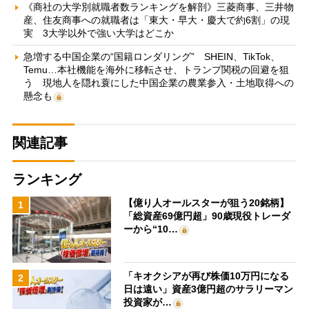
《商社の大学別就職者数ランキングを解剖》三菱商事、三井物
産、住友商事への就職者は「東大・早大・慶大で約6割」の現
実 3大学以外で強い大学はどこか
急増する中国企業の“国籍ロンダリング” SHEIN、TikTok、
Temu…本社機能を海外に移転させ、トランプ関税の回避を狙
う 現地人を隠れ蓑にした中国企業の農業参入・土地取得への
懸念も
関連記事
ランキング
【億り人オールスターが狙う20銘柄】
1
「総資産69億円超」90歳現役トレーダ
ーから“10…
「キオクシアが再び株価10万円になる
2
日は遠い」資産3億円超のサラリーマン
投資家が…