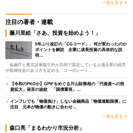
一覧を見る
注目の著者・連載
藤川里絵「さあ、投資を始めよう！」
5年ぶり改訂の「CGコード」、何が変わったのか
ポイントを解説 企業に成長投資の具体的な説
明…
金融庁と東京証券取引所が共同で策定している上場企業の経営
や取締役会のあり方を定める「コーポレート…
【令和のPKOか】GPIFをめぐる片山財務相の「円資産への投
資拡大」発言の波紋 「国債重視」…
インフレでも「物価負け」しない金融商品「物価連動国債」に
注目 元本が物価の動きに合わせ…
一覧を見る
森口亮「まるわかり市況分析」