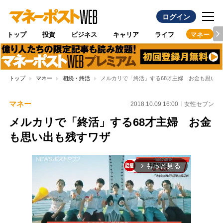
ログイン
トップ
投資
ビジネス
キャリア
ライフ
マネー
トップ
マネー
相続・終活
メルカリで「終活」する68才主婦 お金も思い出
マネー
2018.10.09 16:00
女性セブン
メルカリで「終活」する68才主婦 お金
も思い出も残すワザ
もっと見る
arrow_forward_ios