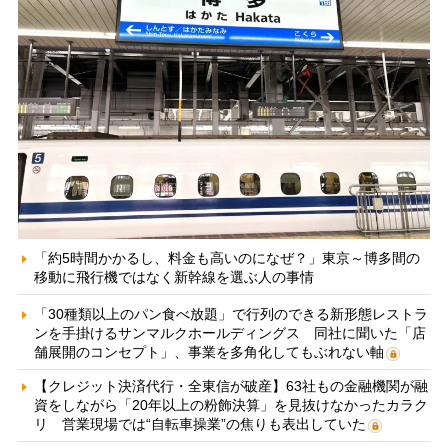
「約5時間かかるし、料金も高いのになぜ？」東京～博多間の
移動に飛行機ではなく新幹線を選ぶ人の事情
「30種類以上のパン食べ放題」で行列のできる新形態レストラ
ンを手掛けるサンマルクホールディングス 同社に聞いた「店
舗展開のコンセプト」、事業を多角化してもぶれない軸
【クレジット決済代行・全東信が破産】63社もの金融機関が融
資をしながら「20年以上の粉飾決算」を見抜けなかったカラク
リ 営業現場では“自転車操業”の焦りも表出していた