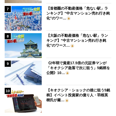
【首都圏の不動産価格「危ない駅」ラ
7
ンキング】“中古マンション売れ行き鈍
化”のワー…
【大阪の不動産価格「危ない駅」ラン
8
キング】“中古マンション売れ行き鈍
化”のワース…
《2年弱で資産17.5倍の元証券マンが
9
「キオクシア急落で次に狙う」5銘柄を
公開》10…
【キオクシア・ショックの後に狙う5銘
10
柄】イベント投資家の億り人・羽根英
樹氏が厳…