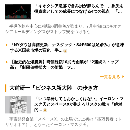
「キオクシア急落で含み損が膨らんで…」損失を
投資家としての成長につなげる4つの視点 「…
半導体株を中心に相場の調整色が強まり、7月中旬にはキオク
シアホールディングスがストップ安をつけるな…
「NYダウは高値更新、ナスダック・S&P500は足踏み」が意味
する米国株市場の変化 半…
【歴史的な爆騰劇】時価総額10兆円企業が「2連続ストップ
高」「制限値幅拡大」の衝撃 フ…
一覧を見る
大前研一「ビジネス新大陸」の歩き方
「いつ暴発してもおかしくはない」イーロン・マ
スク氏とスペースXが抱えるリスクの数々「絶対
的…
宇宙開発企業「スペースX」の上場で史上初の「兆万長者（ト
リリオネア）」となったイーロン・マスク氏。…