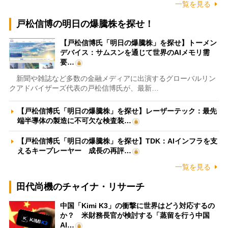
一覧を見る
戸松信博の明日の爆騰株を探せ！
【戸松信博氏「明日の爆騰株」を探せ】トーメン
デバイス：サムスンを通じて世界のAIメモリ需
要…
新聞や雑誌など多数の金融メディアに出演するグローバルリン
クアドバイザーズ代表の戸松信博氏が、最新…
【戸松信博氏「明日の爆騰株」を探せ】レーザーテック：最先
端半導体の製造に不可欠な検査装…
【戸松信博氏「明日の爆騰株」を探せ】TDK：AIインフラを支
えるキープレーヤー 成長の再評…
一覧を見る
田代尚機のチャイナ・リサーチ
中国「Kimi K3」の衝撃に世界はどう対応するの
か？ 米財務長官が検討する「蒸留を行う中国
AI…