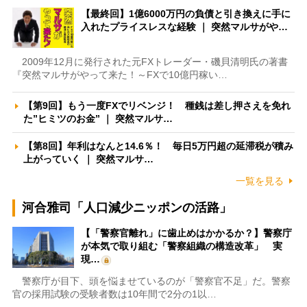
【最終回】1億6000万円の負債と引き換えに手に
入れたプライスレスな経験 ｜ 突然マルサがや…
2009年12月に発行された元FXトレーダー・磯貝清明氏の著書
『突然マルサがやって来た！～FXで10億円稼い…
【第9回】もう一度FXでリベンジ！ 種銭は差し押さえを免れ
た”ヒミツのお金” ｜ 突然マルサ…
【第8回】年利はなんと14.6％！ 毎日5万円超の延滞税が積み
上がっていく ｜ 突然マルサ…
一覧を見る
河合雅司「人口減少ニッポンの活路」
【「警察官離れ」に歯止めはかかるか？】警察庁
が本気で取り組む「警察組織の構造改革」 実
現…
警察庁が目下、頭を悩ませているのが「警察官不足」だ。警察
官の採用試験の受験者数は10年間で2分の1以…