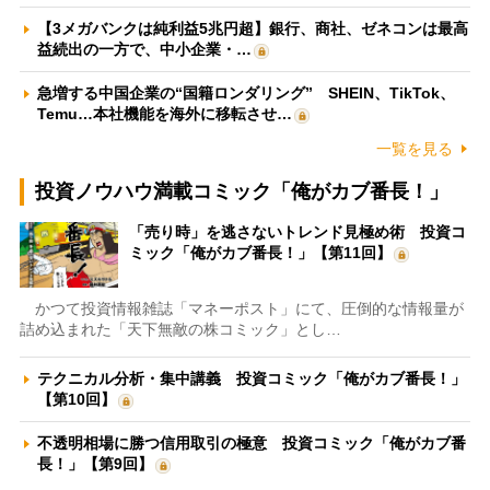
【3メガバンクは純利益5兆円超】銀行、商社、ゼネコンは最高
益続出の一方で、中小企業・…
急増する中国企業の“国籍ロンダリング” SHEIN、TikTok、
Temu…本社機能を海外に移転させ…
一覧を見る
投資ノウハウ満載コミック「俺がカブ番長！」
「売り時」を逃さないトレンド見極め術 投資コ
ミック「俺がカブ番長！」【第11回】
かつて投資情報雑誌「マネーポスト」にて、圧倒的な情報量が
詰め込まれた「天下無敵の株コミック」とし…
テクニカル分析・集中講義 投資コミック「俺がカブ番長！」
【第10回】
不透明相場に勝つ信用取引の極意 投資コミック「俺がカブ番
長！」【第9回】