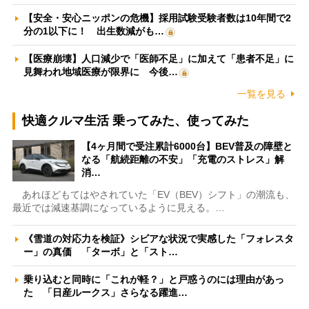
【安全・安心ニッポンの危機】採用試験受験者数は10年間で2
分の1以下に！ 出生数減がも…
【医療崩壊】人口減少で「医師不足」に加えて「患者不足」に
見舞われ地域医療が限界に 今後…
一覧を見る
快適クルマ生活 乗ってみた、使ってみた
【4ヶ月間で受注累計6000台】BEV普及の障壁と
なる「航続距離の不安」「充電のストレス」解
消…
あれほどもてはやされていた「EV（BEV）シフト」の潮流も、
最近では減速基調になっているように見える。…
《雪道の対応力を検証》シビアな状況で実感した「フォレスタ
ー」の真価 「ターボ」と「スト…
乗り込むと同時に「これが軽？」と戸惑うのには理由があっ
た 「日産ルークス」さらなる躍進…