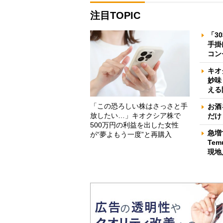
注目TOPIC
「3
手掛
コン
キオ
妙味
える
「この恐ろしい株はさっさと手
お酒
放したい…」キオクシア株で
だけ
500万円の利益を出した女性
急増
が“夢よもう一度”と再購入
Te
現地