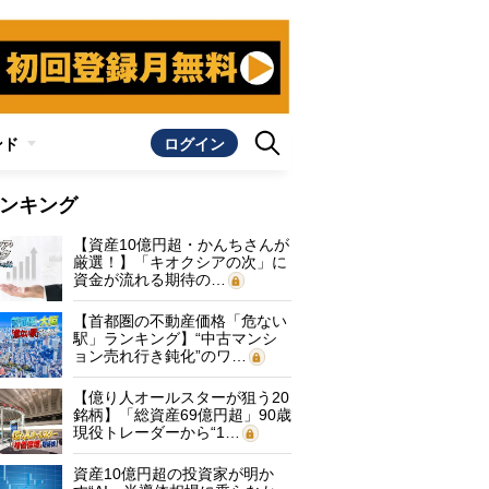
ンド
ログイン
ンキング
【資産10億円超・かんちさんが
厳選！】「キオクシアの次」に
資金が流れる期待の…
【首都圏の不動産価格「危ない
駅」ランキング】“中古マンシ
ョン売れ行き鈍化”のワ…
【億り人オールスターが狙う20
銘柄】「総資産69億円超」90歳
現役トレーダーから“1…
資産10億円超の投資家が明か