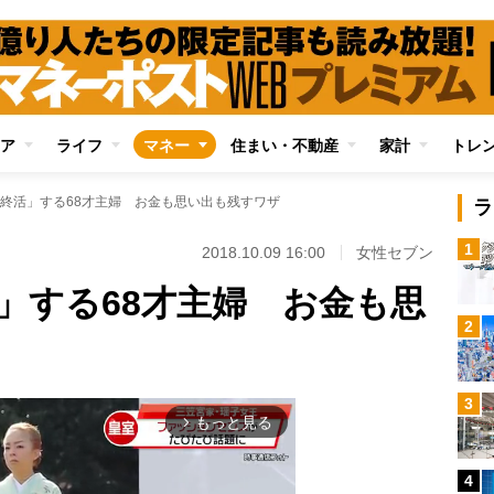
ア
ライフ
マネー
住まい・不動産
家計
トレ
終活」する68才主婦 お金も思い出も残すワザ
ラ
1
2018.10.09 16:00
女性セブン
」する68才主婦 お金も思
2
3
もっと見る
arrow_forward_ios
4