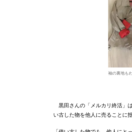
袖の裏地も
黒田さんの「メルカリ終活」は
い古した物を他人に売ることに
「使い古した物でも、他人にと