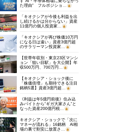
す“AI・半導体相場に乗らなかっ
た理由” フルポジショ…
「キオクシアが今後も利益を出
し続けるかは分からない」資産
11億円の個人投資家…
「キオクシアが再び株価10万円
になる日は遠い」資産3億円超
のサラリーマン投資家…
【世帯年収別・東京23区マンシ
ョン「狙い目駅」を大公開】年
収500万円、700万円…
【キオクシア・ショック後に
「株価倍増」も期待できる注目
銘柄5選】資産3億円超…
《利益は年5億円前後》住み込
みバイトから“ギガ大家さん”と
なった資産200億円税…
キオクシア・ショックで「次に
マネーが流れる」16銘柄 AI相
場の裏で割安に放置さ…