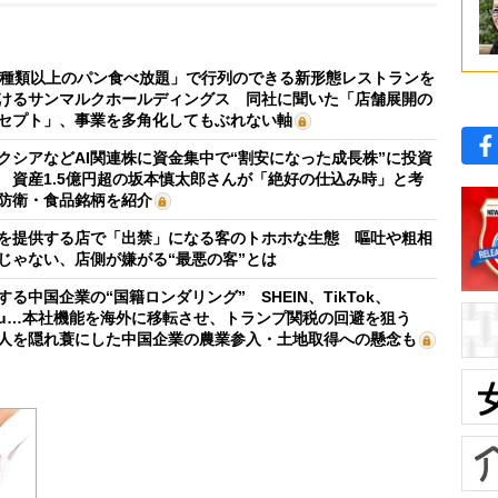
0種類以上のパン食べ放題」で行列のできる新形態レストランを
けるサンマルクホールディングス 同社に聞いた「店舗展開の
セプト」、事業を多角化してもぶれない軸
クシアなどAI関連株に資金集中で“割安になった成長株”に投資
 資産1.5億円超の坂本慎太郎さんが「絶好の仕込み時」と考
防衛・食品銘柄を紹介
を提供する店で「出禁」になる客のトホホな生態 嘔吐や粗相
じゃない、店側が嫌がる“最悪の客”とは
する中国企業の“国籍ロンダリング” SHEIN、TikTok、
mu…本社機能を海外に移転させ、トランプ関税の回避を狙う
人を隠れ蓑にした中国企業の農業参入・土地取得への懸念も