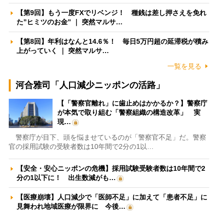
【第9回】もう一度FXでリベンジ！ 種銭は差し押さえを免れ
た”ヒミツのお金” ｜ 突然マルサ…
【第8回】年利はなんと14.6％！ 毎日5万円超の延滞税が積み
上がっていく ｜ 突然マルサ…
一覧を見る
河合雅司「人口減少ニッポンの活路」
【「警察官離れ」に歯止めはかかるか？】警察庁
が本気で取り組む「警察組織の構造改革」 実
現…
警察庁が目下、頭を悩ませているのが「警察官不足」だ。警察
官の採用試験の受験者数は10年間で2分の1以…
【安全・安心ニッポンの危機】採用試験受験者数は10年間で2
分の1以下に！ 出生数減がも…
【医療崩壊】人口減少で「医師不足」に加えて「患者不足」に
見舞われ地域医療が限界に 今後…