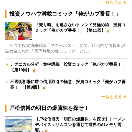
一覧を見る
投資ノウハウ満載コミック「俺がカブ番長！」
「売り時」を逃さないトレンド見極め術 投資コ
ミック「俺がカブ番長！」【第11回】
かつて投資情報雑誌「マネーポスト」にて、圧倒的な情報量が
詰め込まれた「天下無敵の株コミック」とし…
テクニカル分析・集中講義 投資コミック「俺がカブ番長！」
【第10回】
不透明相場に勝つ信用取引の極意 投資コミック「俺がカブ番
長！」【第9回】
一覧を見る
戸松信博の明日の爆騰株を探せ！
【戸松信博氏「明日の爆騰株」を探せ】トーメン
デバイス：サムスンを通じて世界のAIメモリ需
要…