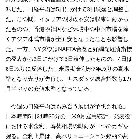
転じた。日経平均は5日にかけて3日続落と調整し
た。この間、イタリアの財政不安は収束に向かっ
たものの、香港や韓国など休場中の中国市場を除
くアジア株式市場が全面安となったことも影響し
た。一方、NYダウはNAFTA合意と好調な経済指標
の発表から3日にかけて5日続伸したものの、4日は
6日ぶりに反落した。米長期金利が7年ぶりの高水
準となり売りが先行し、ナスダック総合指数も1カ
月半ぶりの安値水準となっている。
今週の日経平均はもみ合う展開が予想される。
日本時間5日21時30分の「米9月雇用統計」発表後
における米金利、為替相場の動向が一つのカギを
握る。金利上昇は、高バリュエーション銘柄の割