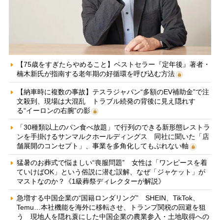
【75歳をすぎたらやめること】ベストセラー『定年後』著者・
楠木新氏が指南する老年期の好循環を呼び込む方法
【納車時に複数の事故】テスラジャパン“多額のEV補助金”で注
文殺到、現場は大混乱 トラブル続発の背後に見え隠れす
る“イーロンの右腕”の影
「30種類以上のパン食べ放題」で行列のできる新形態レストラ
ンを手掛けるサンマルクホールディングス 同社に聞いた「店
舗展開のコンセプト」、事業を多角化してもぶれない軸
猛暑のお葬式で悩ましい“喪服問題” 女性は「ワンピースを着
ていけばOK」という俗説に潜む誤解、なぜ「ジャケット」が
マストなのか？《1級葬祭ディレクターが解説》
急増する中国企業の“国籍ロンダリング” SHEIN、TikTok、
Temu…本社機能を海外に移転させ、トランプ関税の回避を狙
う 現地人を隠れ蓑にした中国企業の農業参入・土地取得への