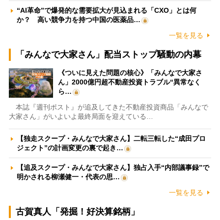
“AI革命”で爆発的な需要拡大が見込まれる「CXO」とは何
か？ 高い競争力を持つ中国の医薬品…
一覧を見る
「みんなで大家さん」配当ストップ騒動の内幕
《ついに見えた問題の核心》「みんなで大家さ
ん」2000億円超不動産投資トラブル“異常なく
ら…
本誌『週刊ポスト』が追及してきた不動産投資商品「みんなで
大家さん」がいよいよ最終局面を迎えている…
【独走スクープ・みんなで大家さん】二転三転した“成田プロ
ジェクト”の計画変更の裏で起き…
【追及スクープ・みんなで大家さん】独占入手“内部議事録”で
明かされる柳瀬健一・代表の思…
一覧を見る
古賀真人「発掘！好決算銘柄」