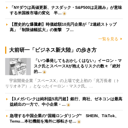
「NYダウは高値更新、ナスダック・S&P500は足踏み」が意味
する米国株市場の変化 半…
【歴史的な爆騰劇】時価総額10兆円企業が「2連続ストップ
高」「制限値幅拡大」の衝撃 フ…
一覧を見る
大前研一「ビジネス新大陸」の歩き方
「いつ暴発してもおかしくはない」イーロン・マ
スク氏とスペースXが抱えるリスクの数々「絶対
的…
宇宙開発企業「スペースX」の上場で史上初の「兆万長者（ト
リリオネア）」となったイーロン・マスク氏。…
【3メガバンクは純利益5兆円超】銀行、商社、ゼネコンは最高
益続出の一方で、中小企業・…
急増する中国企業の“国籍ロンダリング” SHEIN、TikTok、
Temu…本社機能を海外に移転させ…