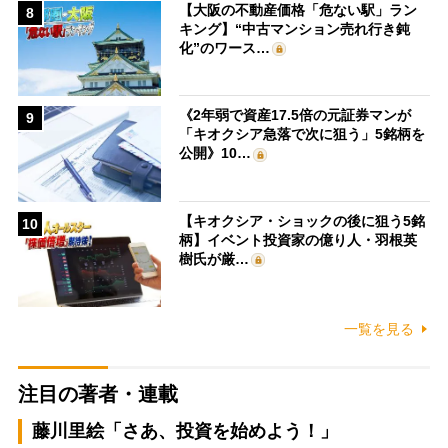
【大阪の不動産価格「危ない駅」ラン
8
キング】“中古マンション売れ行き鈍
化”のワース…
《2年弱で資産17.5倍の元証券マンが
9
「キオクシア急落で次に狙う」5銘柄を
公開》10…
【キオクシア・ショックの後に狙う5銘
10
柄】イベント投資家の億り人・羽根英
樹氏が厳…
一覧を見る
注目の著者・連載
藤川里絵「さあ、投資を始めよう！」