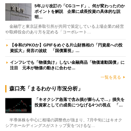
5年ぶり改訂の「CGコード」、何が変わったのか
ポイントを解説 企業に成長投資の具体的な説
明…
金融庁と東京証券取引所が共同で策定している上場企業の経営
や取締役会のあり方を定める「コーポレート…
【令和のPKOか】GPIFをめぐる片山財務相の「円資産への投
資拡大」発言の波紋 「国債重視」…
インフレでも「物価負け」しない金融商品「物価連動国債」に
注目 元本が物価の動きに合わせ…
一覧を見る
森口亮「まるわかり市況分析」
「キオクシア急落で含み損が膨らんで…」損失を
投資家としての成長につなげる4つの視点 「…
半導体株を中心に相場の調整色が強まり、7月中旬にはキオク
シアホールディングスがストップ安をつけるな…