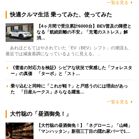
一覧を見る
快適クルマ生活 乗ってみた、使ってみた
【4ヶ月間で受注累計6000台】BEV普及の障壁と
なる「航続距離の不安」「充電のストレス」解
消…
あれほどもてはやされていた「EV（BEV）シフト」の潮流も、
最近では減速基調になっているように見える。…
《雪道の対応力を検証》シビアな状況で実感した「フォレスタ
ー」の真価 「ターボ」と「スト…
乗り込むと同時に「これが軽？」と戸惑うのには理由があっ
た 「日産ルークス」さらなる躍進…
一覧を見る
大竹聡の「昼酒御免！」
【大竹聡の昼酒御免！】「ネグローニ」「山崎」
「マンハッタン」新宿三丁目の隠れ家バーで1…