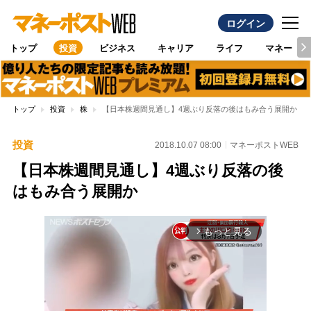
ログイン
トップ
投資
ビジネス
キャリア
ライフ
マネー
トップ
投資
株
【日本株週間見通し】4週ぶり反落の後はもみ合う展開か
投資
2018.10.07 08:00
マネーポストWEB
【日本株週間見通し】4週ぶり反落の後
はもみ合う展開か
もっと見る
arrow_forward_ios