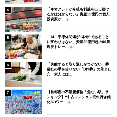
「キオクシアが今後も利益を出し続け
4
るかは分からない」資産11億円の個人
投資家が…
「AI・半導体関連が“本命”であること
5
に変わりはない」資産20億円超の90歳
現役トレー…
「失敗すると取り返しがつかない」葬
6
儀社の手を借りない「DIY葬」の落とし
穴 素人には…
【首都圏の不動産価格「危ない駅」ラ
7
ンキング】“中古マンション売れ行き鈍
化”のワー…