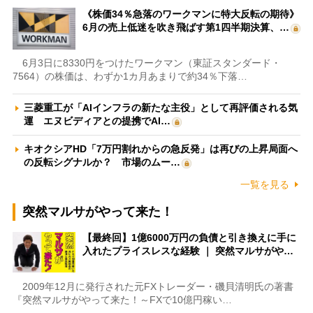
《株価34％急落のワークマンに特大反転の期待》
6月の売上低迷を吹き飛ばす第1四半期決算、…
6月3日に8330円をつけたワークマン（東証スタンダード・
7564）の株価は、わずか1カ月あまりで約34％下落…
三菱重工が「AIインフラの新たな主役」として再評価される気
運 エヌビディアとの提携でAI…
キオクシアHD「7万円割れからの急反発」は再びの上昇局面へ
の反転シグナルか？ 市場のムー…
一覧を見る
突然マルサがやって来た！
【最終回】1億6000万円の負債と引き換えに手に
入れたプライスレスな経験 ｜ 突然マルサがや…
2009年12月に発行された元FXトレーダー・磯貝清明氏の著書
『突然マルサがやって来た！～FXで10億円稼い…