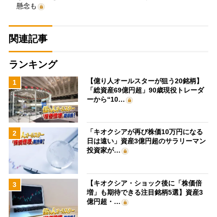
懸念も
関連記事
ランキング
【億り人オールスターが狙う20銘柄】
1
「総資産69億円超」90歳現役トレーダ
ーから“10…
「キオクシアが再び株価10万円になる
2
日は遠い」資産3億円超のサラリーマン
投資家が…
【キオクシア・ショック後に「株価倍
3
増」も期待できる注目銘柄5選】資産3
億円超・…