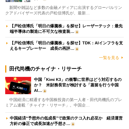
新聞や雑誌など多数の金融メディアに出演するグローバルリン
クアドバイザーズ代表の戸松信博氏が、最新…
【戸松信博氏「明日の爆騰株」を探せ】レーザーテック：最先
端半導体の製造に不可欠な検査装…
【戸松信博氏「明日の爆騰株」を探せ】TDK：AIインフラを支
えるキープレーヤー 成長の再評…
一覧を見る
田代尚機のチャイナ・リサーチ
中国「Kimi K3」の衝撃に世界はどう対応するの
か？ 米財務長官が検討する「蒸留を行う中国
AI…
中国経済に精通する中国株投資の第一人者・田代尚機氏のプレ
ミアム連載「チャイナ・リサーチ」。中国企…
中国経済“予想外の低成長”で政策のテコ入れ必至か 経済運営
方針の修正で成長加速が予想さ…