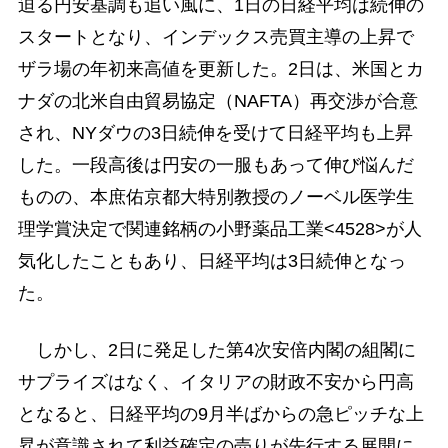
迫る円安基調も追い風に、1日の日経平均は続伸の
スタートとなり、インデックス売買主導の上昇で
ザラ場の年初来高値を更新した。2日は、米国とカ
ナダの北米自由貿易協定（NAFTA）再交渉が合意
され、NYダウの3日続伸を受けて日経平均も上昇
した。一段高後は円安の一服もあって伸び悩んだ
ものの、本庶佑京都大特別教授のノーベル医学生
理学賞決定で関連銘柄の小野薬品工業<4528>が人
気化したこともあり、日経平均は3日続伸となっ
た。
しかし、2日に発足した第4次安倍内閣の組閣に
サプライズはなく、イタリアの財政不安から円高
となると、日経平均の9月半ばからの急ピッチな上
昇が意識されて利益確定の売りが先行する展開に