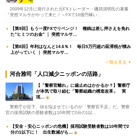
2009年12月に発行された元FXトレーダー・磯貝清明氏の著書
『突然マルサがやって来た！～FXで10億円稼い…
【第9回】もう一度FXでリベンジ！ 種銭は差し押さえを免れ
た”ヒミツのお金” ｜ 突然マルサ…
【第8回】年利はなんと14.6％！ 毎日5万円超の延滞税が積み
上がっていく ｜ 突然マルサ…
一覧を見る
河合雅司「人口減少ニッポンの活路」
【「警察官離れ」に歯止めはかかるか？】警察庁
が本気で取り組む「警察組織の構造改革」 実
現…
警察庁が目下、頭を悩ませているのが「警察官不足」だ。警察
官の採用試験の受験者数は10年間で2分の1以…
【安全・安心ニッポンの危機】採用試験受験者数は10年間で2
分の1以下に！ 出生数減がも…