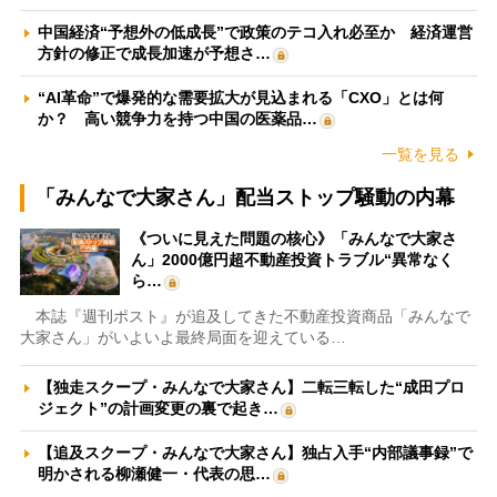
中国経済“予想外の低成長”で政策のテコ入れ必至か 経済運営
方針の修正で成長加速が予想さ…
“AI革命”で爆発的な需要拡大が見込まれる「CXO」とは何
か？ 高い競争力を持つ中国の医薬品…
一覧を見る
「みんなで大家さん」配当ストップ騒動の内幕
《ついに見えた問題の核心》「みんなで大家さ
ん」2000億円超不動産投資トラブル“異常なく
ら…
本誌『週刊ポスト』が追及してきた不動産投資商品「みんなで
大家さん」がいよいよ最終局面を迎えている…
【独走スクープ・みんなで大家さん】二転三転した“成田プロ
ジェクト”の計画変更の裏で起き…
【追及スクープ・みんなで大家さん】独占入手“内部議事録”で
明かされる柳瀬健一・代表の思…