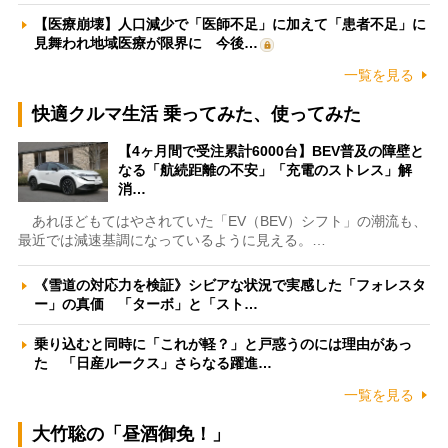
【医療崩壊】人口減少で「医師不足」に加えて「患者不足」に
見舞われ地域医療が限界に 今後…
一覧を見る
快適クルマ生活 乗ってみた、使ってみた
【4ヶ月間で受注累計6000台】BEV普及の障壁と
なる「航続距離の不安」「充電のストレス」解
消…
あれほどもてはやされていた「EV（BEV）シフト」の潮流も、
最近では減速基調になっているように見える。…
《雪道の対応力を検証》シビアな状況で実感した「フォレスタ
ー」の真価 「ターボ」と「スト…
乗り込むと同時に「これが軽？」と戸惑うのには理由があっ
た 「日産ルークス」さらなる躍進…
一覧を見る
大竹聡の「昼酒御免！」