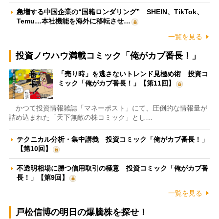
急増する中国企業の“国籍ロンダリング” SHEIN、TikTok、
Temu…本社機能を海外に移転させ…
一覧を見る
投資ノウハウ満載コミック「俺がカブ番長！」
「売り時」を逃さないトレンド見極め術 投資コ
ミック「俺がカブ番長！」【第11回】
かつて投資情報雑誌「マネーポスト」にて、圧倒的な情報量が
詰め込まれた「天下無敵の株コミック」とし…
テクニカル分析・集中講義 投資コミック「俺がカブ番長！」
【第10回】
不透明相場に勝つ信用取引の極意 投資コミック「俺がカブ番
長！」【第9回】
一覧を見る
戸松信博の明日の爆騰株を探せ！