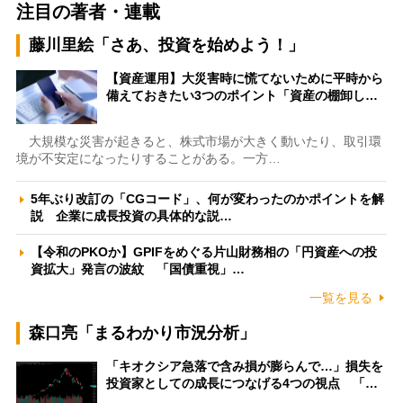
注目の著者・連載
藤川里絵「さあ、投資を始めよう！」
【資産運用】大災害時に慌てないために平時から
備えておきたい3つのポイント「資産の棚卸し…
大規模な災害が起きると、株式市場が大きく動いたり、取引環
境が不安定になったりすることがある。一方…
5年ぶり改訂の「CGコード」、何が変わったのかポイントを解
説 企業に成長投資の具体的な説…
【令和のPKOか】GPIFをめぐる片山財務相の「円資産への投
資拡大」発言の波紋 「国債重視」…
一覧を見る
森口亮「まるわかり市況分析」
「キオクシア急落で含み損が膨らんで…」損失を
投資家としての成長につなげる4つの視点 「…