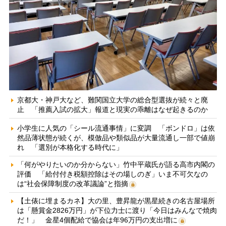
京都大・神戸大など、難関国立大学の総合型選抜が続々と廃
止 「推薦入試の拡大」報道と現実の乖離はなぜ起きるのか
小学生に人気の「シール流通事情」に変調 「ボンドロ」は依
然品薄状態が続くが、模倣品や類似品が大量流通し一部で値崩
れ 「選別が本格化する時代に」
「何がやりたいのか分からない」竹中平蔵氏が語る高市内閣の
評価 「給付付き税額控除はその場しのぎ」いま不可欠なの
は“社会保障制度の改革議論”と指摘
【土俵に埋まるカネ】大の里、豊昇龍が黒星続きの名古屋場所
は「懸賞金2826万円」が下位力士に渡り「今日はみんなで焼肉
だ！」 金星4個配給で協会は年96万円の支出増に