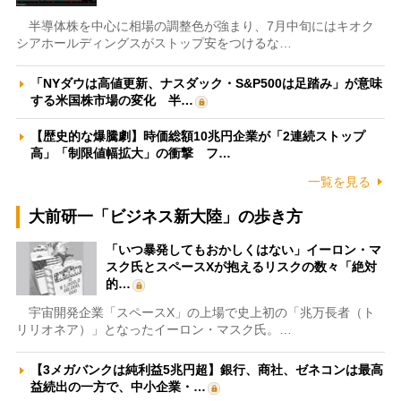
半導体株を中心に相場の調整色が強まり、7月中旬にはキオク
シアホールディングスがストップ安をつけるな…
「NYダウは高値更新、ナスダック・S&P500は足踏み」が意味
する米国株市場の変化 半…
【歴史的な爆騰劇】時価総額10兆円企業が「2連続ストップ
高」「制限値幅拡大」の衝撃 フ…
一覧を見る
大前研一「ビジネス新大陸」の歩き方
「いつ暴発してもおかしくはない」イーロン・マ
スク氏とスペースXが抱えるリスクの数々「絶対
的…
宇宙開発企業「スペースX」の上場で史上初の「兆万長者（ト
リリオネア）」となったイーロン・マスク氏。…
【3メガバンクは純利益5兆円超】銀行、商社、ゼネコンは最高
益続出の一方で、中小企業・…