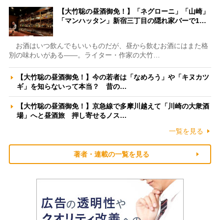
【大竹聡の昼酒御免！】「ネグローニ」「山崎」
「マンハッタン」新宿三丁目の隠れ家バーで1…
お酒はいつ飲んでもいいものだが、昼から飲むお酒にはまた格
別の味わいがある――。ライター・作家の大竹…
【大竹聡の昼酒御免！】今の若者は「なめろう」や「キヌカツ
ギ」を知らないって本当？ 昔の…
【大竹聡の昼酒御免！】京急線で多摩川越えて「川崎の大衆酒
場」へと昼酒旅 押し寄せるノス…
一覧を見る
著者・連載の一覧を見る