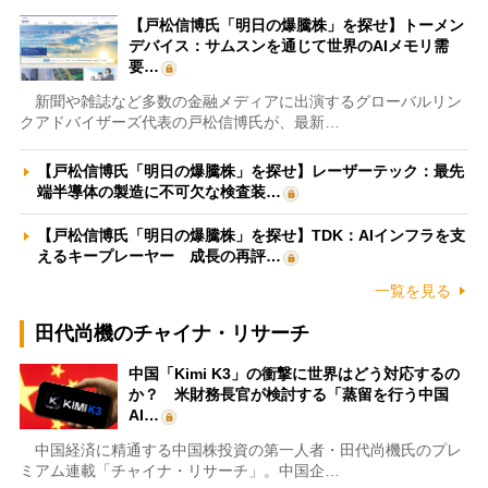
【戸松信博氏「明日の爆騰株」を探せ】トーメン
デバイス：サムスンを通じて世界のAIメモリ需
要…
新聞や雑誌など多数の金融メディアに出演するグローバルリン
クアドバイザーズ代表の戸松信博氏が、最新…
【戸松信博氏「明日の爆騰株」を探せ】レーザーテック：最先
端半導体の製造に不可欠な検査装…
【戸松信博氏「明日の爆騰株」を探せ】TDK：AIインフラを支
えるキープレーヤー 成長の再評…
一覧を見る
田代尚機のチャイナ・リサーチ
中国「Kimi K3」の衝撃に世界はどう対応するの
か？ 米財務長官が検討する「蒸留を行う中国
AI…
中国経済に精通する中国株投資の第一人者・田代尚機氏のプレ
ミアム連載「チャイナ・リサーチ」。中国企…