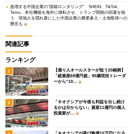
急増する中国企業の“国籍ロンダリング” SHEIN、TikTok、
Temu…本社機能を海外に移転させ、トランプ関税の回避を狙
う 現地人を隠れ蓑にした中国企業の農業参入・土地取得への
懸念も
関連記事
ランキング
【億り人オールスターが狙う20銘柄】
1
「総資産69億円超」90歳現役トレーダ
ーから“10…
「キオクシアが今後も利益を出し続け
2
るかは分からない」資産11億円の個人
投資家が…
「キオクシアが再び株価10万円になる