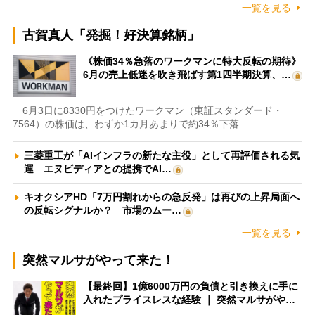
一覧を見る
古賀真人「発掘！好決算銘柄」
《株価34％急落のワークマンに特大反転の期待》
6月の売上低迷を吹き飛ばす第1四半期決算、…
6月3日に8330円をつけたワークマン（東証スタンダード・
7564）の株価は、わずか1カ月あまりで約34％下落…
三菱重工が「AIインフラの新たな主役」として再評価される気
運 エヌビディアとの提携でAI…
キオクシアHD「7万円割れからの急反発」は再びの上昇局面へ
の反転シグナルか？ 市場のムー…
一覧を見る
突然マルサがやって来た！
【最終回】1億6000万円の負債と引き換えに手に
入れたプライスレスな経験 ｜ 突然マルサがや…