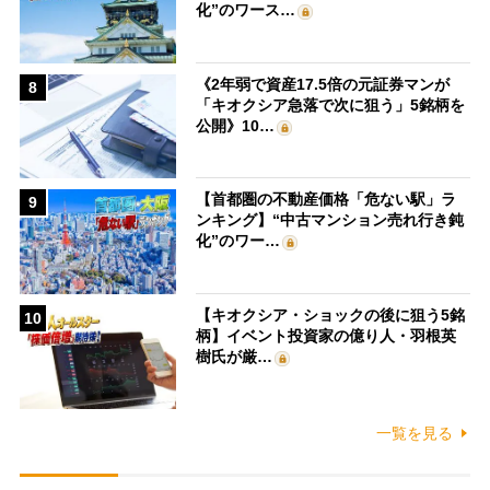
化”のワース…
《2年弱で資産17.5倍の元証券マンが
8
「キオクシア急落で次に狙う」5銘柄を
公開》10…
【首都圏の不動産価格「危ない駅」ラ
9
ンキング】“中古マンション売れ行き鈍
化”のワー…
【キオクシア・ショックの後に狙う5銘
10
柄】イベント投資家の億り人・羽根英
樹氏が厳…
一覧を見る