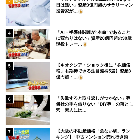
3
日は遠い」資産3億円超のサラリーマン
投資家が…
「AI・半導体関連が“本命”であること
4
に変わりはない」資産20億円超の90歳
現役トレー…
【キオクシア・ショック後に「株価倍
5
増」も期待できる注目銘柄5選】資産3
億円超・…
「失敗すると取り返しがつかない」葬
6
儀社の手を借りない「DIY葬」の落とし
穴 素人には…
【大阪の不動産価格「危ない駅」ラン
7
キング】“中古マンション売れ行き鈍