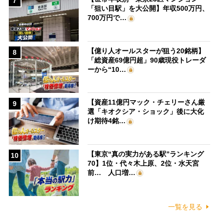
7
「狙い目駅」を大公開】年収500万円、
700万円で…
【億り人オールスターが狙う20銘柄】
8
「総資産69億円超」90歳現役トレーダ
ーから“10…
【資産11億円マック・チェリーさん厳
9
選「キオクシア・ショック」後に大化
け期待4銘…
【東京“真の実力がある駅”ランキング
10
70】1位・代々木上原、2位・水天宮
前… 人口増…
一覧を見る