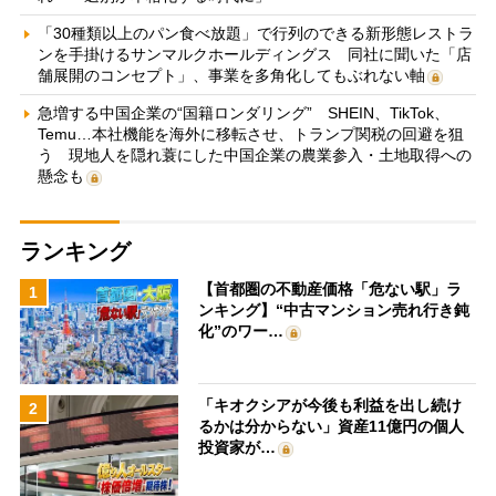
「30種類以上のパン食べ放題」で行列のできる新形態レストラ
ンを手掛けるサンマルクホールディングス 同社に聞いた「店
舗展開のコンセプト」、事業を多角化してもぶれない軸
急増する中国企業の“国籍ロンダリング” SHEIN、TikTok、
Temu…本社機能を海外に移転させ、トランプ関税の回避を狙
う 現地人を隠れ蓑にした中国企業の農業参入・土地取得への
懸念も
ランキング
【首都圏の不動産価格「危ない駅」ラ
1
ンキング】“中古マンション売れ行き鈍
化”のワー…
「キオクシアが今後も利益を出し続け
2
るかは分からない」資産11億円の個人
投資家が…