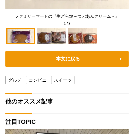
『
ファミリーマートの『生どら焼～つぶあんクリーム～』
1
/
3
本文に戻る
グルメ
コンビニ
スイーツ
他のオススメ記事
注目TOPIC