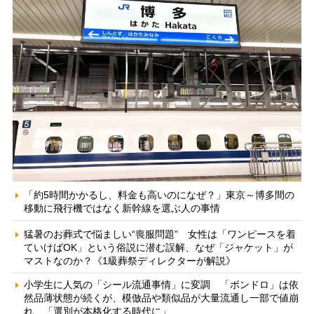
「約5時間かかるし、料金も高いのになぜ？」東京～博多間の
移動に飛行機ではなく新幹線を選ぶ人の事情
猛暑のお葬式で悩ましい“喪服問題” 女性は「ワンピースを着
ていけばOK」という俗説に潜む誤解、なぜ「ジャケット」が
マストなのか？《1級葬祭ディレクターが解説》
小学生に人気の「シール流通事情」に変調 「ボンドロ」は依
然品薄状態が続くが、模倣品や類似品が大量流通し一部で値崩
れ 「選別が本格化する時代に」