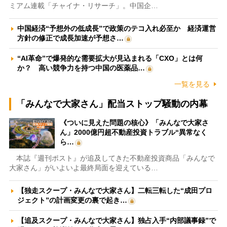
ミアム連載「チャイナ・リサーチ」。中国企…
中国経済“予想外の低成長”で政策のテコ入れ必至か 経済運営
方針の修正で成長加速が予想さ…
“AI革命”で爆発的な需要拡大が見込まれる「CXO」とは何
か？ 高い競争力を持つ中国の医薬品…
一覧を見る
「みんなで大家さん」配当ストップ騒動の内幕
《ついに見えた問題の核心》「みんなで大家さ
ん」2000億円超不動産投資トラブル“異常なく
ら…
本誌『週刊ポスト』が追及してきた不動産投資商品「みんなで
大家さん」がいよいよ最終局面を迎えている…
【独走スクープ・みんなで大家さん】二転三転した“成田プロ
ジェクト”の計画変更の裏で起き…
【追及スクープ・みんなで大家さん】独占入手“内部議事録”で