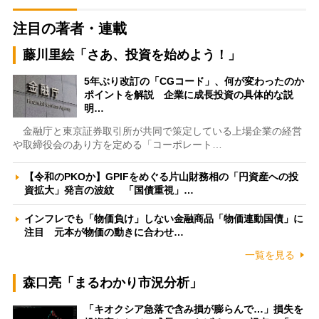
注目の著者・連載
藤川里絵「さあ、投資を始めよう！」
5年ぶり改訂の「CGコード」、何が変わったのか
ポイントを解説 企業に成長投資の具体的な説
明…
金融庁と東京証券取引所が共同で策定している上場企業の経営
や取締役会のあり方を定める「コーポレート…
【令和のPKOか】GPIFをめぐる片山財務相の「円資産への投
資拡大」発言の波紋 「国債重視」…
インフレでも「物価負け」しない金融商品「物価連動国債」に
注目 元本が物価の動きに合わせ…
一覧を見る
森口亮「まるわかり市況分析」
「キオクシア急落で含み損が膨らんで…」損失を