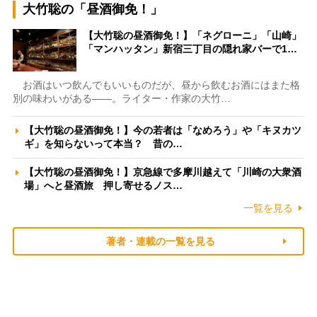
大竹聡の「昼酒御免！」
【大竹聡の昼酒御免！】「ネグローニ」「山崎」
「マンハッタン」新宿三丁目の隠れ家バーで1…
お酒はいつ飲んでもいいものだが、昼から飲むお酒にはまた格
別の味わいがある――。ライター・作家の大竹…
【大竹聡の昼酒御免！】今の若者は「なめろう」や「キヌカツ
ギ」を知らないって本当？ 昔の…
【大竹聡の昼酒御免！】京急線で多摩川越えて「川崎の大衆酒
場」へと昼酒旅 押し寄せるノス…
一覧を見る
著者・連載の一覧を見る