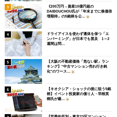
《200万円→資産10億円超の
3
DAIBOUCHOU氏が「年末までに株価倍
増期待」の5銘柄を公…
ドライアイスを使わず遺体を保つ「エ
4
ンバーミング」が日本でも普及 1～2
週間は問…
【大阪の不動産価格「危ない駅」ラン
5
キング】“中古マンション売れ行き鈍
化”のワース…
【キオクシア・ショックの後に狙う5銘
6
柄】イベント投資家の億り人・羽根英
樹氏が厳…
【世帯年収別・東京23区マンション