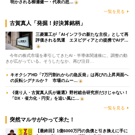
明かされる柳瀬健一・代表の思…
一覧を見る
古賀真人「発掘！好決算銘柄」
三菱重工が「AIインフラの新たな主役」として再
評価される気運 エヌビディアとの提携でAIデ…
今年の株式市場を牽引してきたAI・半導体関連株に、調整の動
きが広がっている。そうしたなか、再び注目…
キオクシアHD「7万円割れからの急反発」は再びの上昇局面へ
の反転シグナルか？ 市場のムー…
《億り人・古賀真人氏が厳選》野村総合研究所だけじゃない！
「DX・省力化・円安」を追い風に…
一覧を見る
突然マルサがやって来た！
【最終回】1億6000万円の負債と引き換えに手に