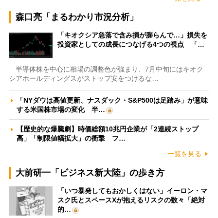
森口亮「まるわかり市況分析」
「キオクシア急落で含み損が膨らんで…」損失を
投資家としての成長につなげる4つの視点 「…
半導体株を中心に相場の調整色が強まり、7月中旬にはキオク
シアホールディングスがストップ安をつけるな…
「NYダウは高値更新、ナスダック・S&P500は足踏み」が意味
する米国株市場の変化 半…
【歴史的な爆騰劇】時価総額10兆円企業が「2連続ストップ
高」「制限値幅拡大」の衝撃 フ…
一覧を見る
大前研一「ビジネス新大陸」の歩き方
「いつ暴発してもおかしくはない」イーロン・マ
スク氏とスペースXが抱えるリスクの数々「絶対
的…