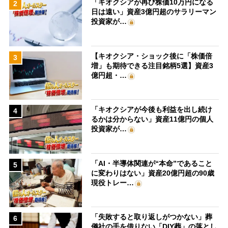
「キオクシアが再び株価10万円になる
2
日は遠い」資産3億円超のサラリーマン
投資家が…
【キオクシア・ショック後に「株価倍
3
増」も期待できる注目銘柄5選】資産3
億円超・…
「キオクシアが今後も利益を出し続け
4
るかは分からない」資産11億円の個人
投資家が…
「AI・半導体関連が“本命”であること
5
に変わりはない」資産20億円超の90歳
現役トレー…
「失敗すると取り返しがつかない」葬
6
儀社の手を借りない「DIY葬」の落とし