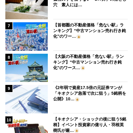
穴 素人には…
【首都圏の不動産価格「危ない駅」ラ
7
ンキング】“中古マンション売れ行き鈍
化”のワー…
【大阪の不動産価格「危ない駅」ラン
8
キング】“中古マンション売れ行き鈍
化”のワース…
《2年弱で資産17.5倍の元証券マンが
9
「キオクシア急落で次に狙う」5銘柄を
公開》10…
【キオクシア・ショックの後に狙う5銘
10
柄】イベント投資家の億り人・羽根英
樹氏が厳…