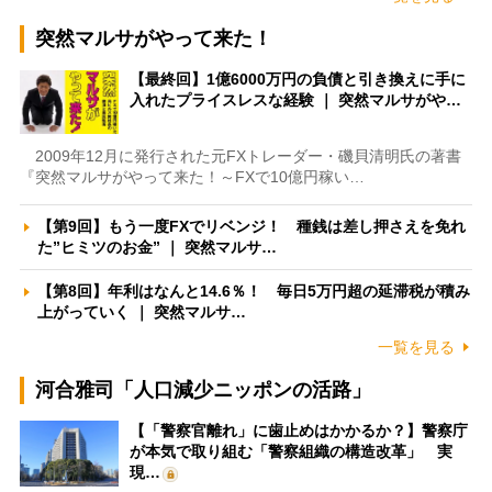
突然マルサがやって来た！
【最終回】1億6000万円の負債と引き換えに手に
入れたプライスレスな経験 ｜ 突然マルサがや…
2009年12月に発行された元FXトレーダー・磯貝清明氏の著書
『突然マルサがやって来た！～FXで10億円稼い…
【第9回】もう一度FXでリベンジ！ 種銭は差し押さえを免れ
た”ヒミツのお金” ｜ 突然マルサ…
【第8回】年利はなんと14.6％！ 毎日5万円超の延滞税が積み
上がっていく ｜ 突然マルサ…
一覧を見る
河合雅司「人口減少ニッポンの活路」
【「警察官離れ」に歯止めはかかるか？】警察庁
が本気で取り組む「警察組織の構造改革」 実
現…