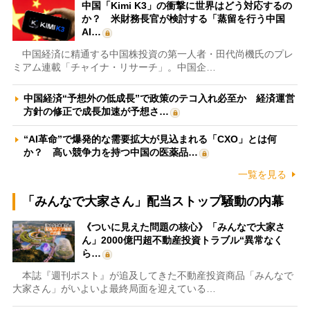
中国「Kimi K3」の衝撃に世界はどう対応するの
か？ 米財務長官が検討する「蒸留を行う中国
AI…
中国経済に精通する中国株投資の第一人者・田代尚機氏のプレ
ミアム連載「チャイナ・リサーチ」。中国企…
中国経済“予想外の低成長”で政策のテコ入れ必至か 経済運営
方針の修正で成長加速が予想さ…
“AI革命”で爆発的な需要拡大が見込まれる「CXO」とは何
か？ 高い競争力を持つ中国の医薬品…
一覧を見る
「みんなで大家さん」配当ストップ騒動の内幕
《ついに見えた問題の核心》「みんなで大家さ
ん」2000億円超不動産投資トラブル“異常なく
ら…
本誌『週刊ポスト』が追及してきた不動産投資商品「みんなで
大家さん」がいよいよ最終局面を迎えている…