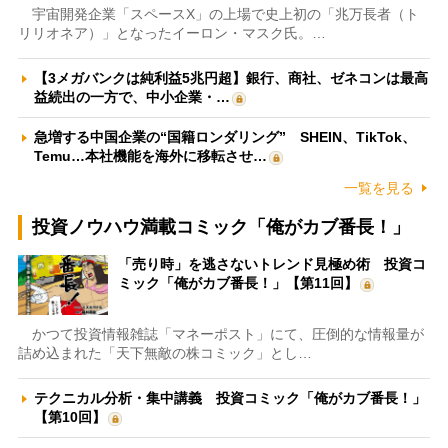
宇宙開発企業「スペースX」の上場で史上初の「兆万長者（ト
リリオネア）」となったイーロン・マスク氏。…
【3メガバンクは純利益5兆円超】銀行、商社、ゼネコンは最高
益続出の一方で、中小企業・…
急増する中国企業の“国籍ロンダリング” SHEIN、TikTok、
Temu…本社機能を海外に移転させ…
一覧を見る
投資ノウハウ満載コミック「俺がカブ番長！」
「売り時」を逃さないトレンド見極め術 投資コ
ミック「俺がカブ番長！」【第11回】
かつて投資情報雑誌「マネーポスト」にて、圧倒的な情報量が
詰め込まれた「天下無敵の株コミック」とし…
テクニカル分析・集中講義 投資コミック「俺がカブ番長！」
【第10回】