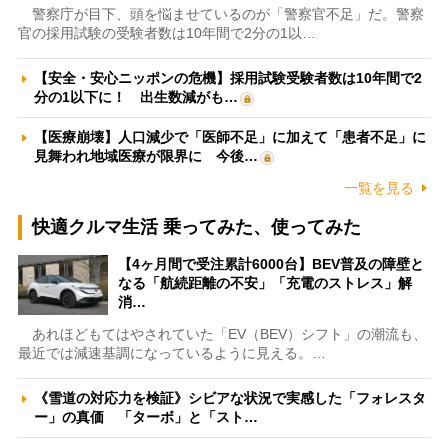
警察庁が目下、頭を悩ませているのが「警察官不足」だ。警察
官の採用試験の受験者数は10年間で2分の1以…
【安全・安心ニッポンの危機】採用試験受験者数は10年間で2
分の1以下に！ 出生数減がも…
【医療崩壊】人口減少で「医師不足」に加えて「患者不足」に
見舞われ地域医療が限界に 今後…
一覧を見る
快適クルマ生活 乗ってみた、使ってみた
【4ヶ月間で受注累計6000台】BEV普及の障壁と
なる「航続距離の不安」「充電のストレス」解
消…
あれほどもてはやされていた「EV（BEV）シフト」の潮流も、
最近では減速基調になっているように見える。…
《雪道の対応力を検証》シビアな状況で実感した「フォレスタ
ー」の真価 「ターボ」と「スト…