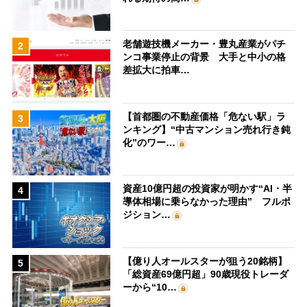
老舗遊技機メーカー・豊丸産業がパチ
2
ンコ事業停止の背景 大手と中小の格
差拡大に拍車…
【首都圏の不動産価格「危ない駅」ラ
3
ンキング】“中古マンション売れ行き鈍
化”のワー…
資産10億円超の投資家が明かす“AI・半
4
導体相場に乗らなかった理由” フルポ
ジション…
【億り人オールスターが狙う20銘柄】
5
「総資産69億円超」90歳現役トレーダ
ーから“10…