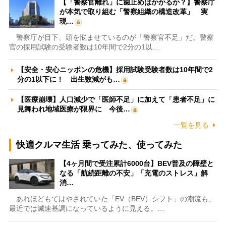
【「警察官離れ」に歯止めはかかるか？】警察庁
が本気で取り組む「警察組織の構造改革」 実
現…
警察庁が目下、頭を悩ませているのが「警察官不足」だ。警察
官の採用試験の受験者数は10年間で2分の1以…
【安全・安心ニッポンの危機】採用試験受験者数は10年間で2
分の1以下に！ 出生数減がも…
【医療崩壊】人口減少で「医師不足」に加えて「患者不足」に
見舞われ地域医療が限界に 今後…
一覧を見る
快適クルマ生活 乗ってみた、使ってみた
【4ヶ月間で受注累計6000台】BEV普及の障壁と
なる「航続距離の不安」「充電のストレス」解
消…
あれほどもてはやされていた「EV（BEV）シフト」の潮流も、
最近では減速基調になっているように見える。…