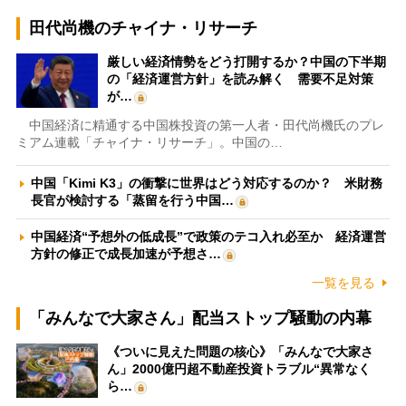
田代尚機のチャイナ・リサーチ
厳しい経済情勢をどう打開するか？中国の下半期
の「経済運営方針」を読み解く 需要不足対策
が…
中国経済に精通する中国株投資の第一人者・田代尚機氏のプレ
ミアム連載「チャイナ・リサーチ」。中国の…
中国「Kimi K3」の衝撃に世界はどう対応するのか？ 米財務
長官が検討する「蒸留を行う中国…
中国経済“予想外の低成長”で政策のテコ入れ必至か 経済運営
方針の修正で成長加速が予想さ…
一覧を見る
「みんなで大家さん」配当ストップ騒動の内幕
《ついに見えた問題の核心》「みんなで大家さ
ん」2000億円超不動産投資トラブル“異常なく
ら…