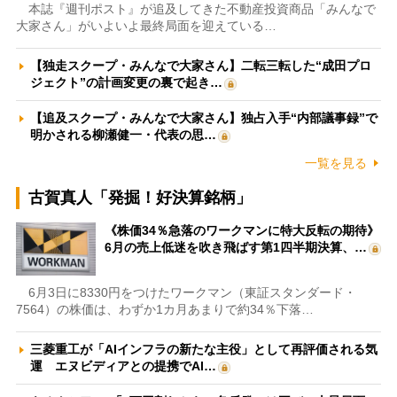
本誌『週刊ポスト』が追及してきた不動産投資商品「みんなで
大家さん」がいよいよ最終局面を迎えている…
【独走スクープ・みんなで大家さん】二転三転した“成田プロ
ジェクト”の計画変更の裏で起き…
【追及スクープ・みんなで大家さん】独占入手“内部議事録”で
明かされる柳瀬健一・代表の思…
一覧を見る
古賀真人「発掘！好決算銘柄」
《株価34％急落のワークマンに特大反転の期待》
6月の売上低迷を吹き飛ばす第1四半期決算、…
6月3日に8330円をつけたワークマン（東証スタンダード・
7564）の株価は、わずか1カ月あまりで約34％下落…
三菱重工が「AIインフラの新たな主役」として再評価される気
運 エヌビディアとの提携でAI…