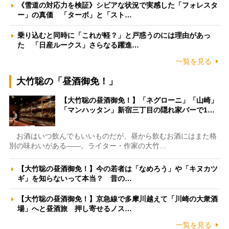
《雪道の対応力を検証》シビアな状況で実感した「フォレスタ
ー」の真価 「ターボ」と「スト…
乗り込むと同時に「これが軽？」と戸惑うのには理由があっ
た 「日産ルークス」さらなる躍進…
一覧を見る
大竹聡の「昼酒御免！」
【大竹聡の昼酒御免！】「ネグローニ」「山崎」
「マンハッタン」新宿三丁目の隠れ家バーで1…
お酒はいつ飲んでもいいものだが、昼から飲むお酒にはまた格
別の味わいがある――。ライター・作家の大竹…
【大竹聡の昼酒御免！】今の若者は「なめろう」や「キヌカツ
ギ」を知らないって本当？ 昔の…
【大竹聡の昼酒御免！】京急線で多摩川越えて「川崎の大衆酒
場」へと昼酒旅 押し寄せるノス…
一覧を見る