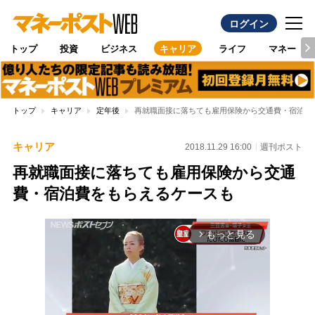
ログイン
トップ
投資
ビジネス
キャリア
ライフ
マネー
トップ
キャリア
定年後
再就職面接に落ちても雇用保険から交通費・宿泊費
キャリア
2018.11.29 16:00
週刊ポスト
再就職面接に落ちても雇用保険から交通
費・宿泊費をもらえるケースも
もっと見る
arrow_forward_ios