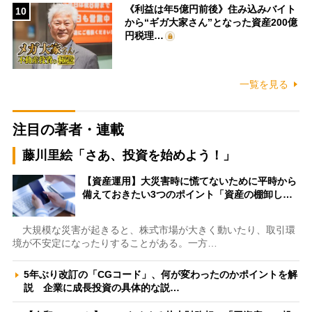
《利益は年5億円前後》住み込みバイト
10
から“ギガ大家さん”となった資産200億
円税理…
一覧を見る
注目の著者・連載
藤川里絵「さあ、投資を始めよう！」
【資産運用】大災害時に慌てないために平時から
備えておきたい3つのポイント「資産の棚卸し…
大規模な災害が起きると、株式市場が大きく動いたり、取引環
境が不安定になったりすることがある。一方…
5年ぶり改訂の「CGコード」、何が変わったのかポイントを解
説 企業に成長投資の具体的な説…