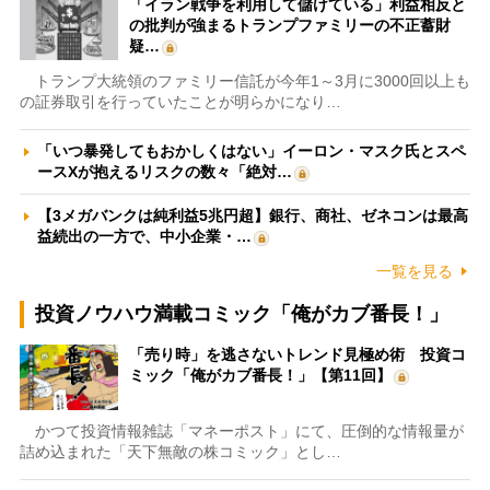
「イラン戦争を利用して儲けている」利益相反と
の批判が強まるトランプファミリーの不正蓄財
疑…
トランプ大統領のファミリー信託が今年1～3月に3000回以上も
の証券取引を行っていたことが明らかになり…
「いつ暴発してもおかしくはない」イーロン・マスク氏とスペ
ースXが抱えるリスクの数々「絶対…
【3メガバンクは純利益5兆円超】銀行、商社、ゼネコンは最高
益続出の一方で、中小企業・…
一覧を見る
投資ノウハウ満載コミック「俺がカブ番長！」
「売り時」を逃さないトレンド見極め術 投資コ
ミック「俺がカブ番長！」【第11回】
かつて投資情報雑誌「マネーポスト」にて、圧倒的な情報量が
詰め込まれた「天下無敵の株コミック」とし…