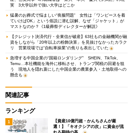
実 3大学以外で強い大学はどこか
猛暑のお葬式で悩ましい“喪服問題” 女性は「ワンピースを着
ていけばOK」という俗説に潜む誤解、なぜ「ジャケット」が
マストなのか？《1級葬祭ディレクターが解説》
【クレジット決済代行・全東信が破産】63社もの金融機関が融
資をしながら「20年以上の粉飾決算」を見抜けなかったカラク
リ 営業現場では“自転車操業”の焦りも表出していた
急増する中国企業の“国籍ロンダリング” SHEIN、TikTok、
Temu…本社機能を海外に移転させ、トランプ関税の回避を狙
う 現地人を隠れ蓑にした中国企業の農業参入・土地取得への
懸念も
関連記事
ランキング
【資産10億円超・かんちさんが厳
1
選！】「キオクシアの次」に資金が流
れる期待の高…