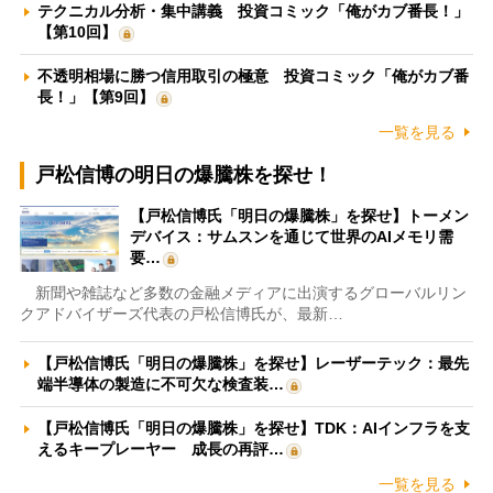
テクニカル分析・集中講義 投資コミック「俺がカブ番長！」
【第10回】
不透明相場に勝つ信用取引の極意 投資コミック「俺がカブ番
長！」【第9回】
一覧を見る
戸松信博の明日の爆騰株を探せ！
【戸松信博氏「明日の爆騰株」を探せ】トーメン
デバイス：サムスンを通じて世界のAIメモリ需
要…
新聞や雑誌など多数の金融メディアに出演するグローバルリン
クアドバイザーズ代表の戸松信博氏が、最新…
【戸松信博氏「明日の爆騰株」を探せ】レーザーテック：最先
端半導体の製造に不可欠な検査装…
【戸松信博氏「明日の爆騰株」を探せ】TDK：AIインフラを支
えるキープレーヤー 成長の再評…
一覧を見る