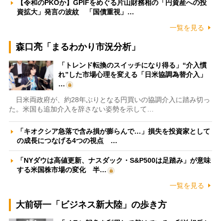
【令和のPKOか】GPIFをめぐる片山財務相の「円資産への投
資拡大」発言の波紋 「国債重視」…
一覧を見る
森口亮「まるわかり市況分析」
「トレンド転換のスイッチになり得る」“介入慣
れ”した市場心理を変える「日米協調為替介入」
…
日米両政府が、約28年ぶりとなる円買いの協調介入に踏み切っ
た。米国も追加介入を辞さない姿勢を示して…
「キオクシア急落で含み損が膨らんで…」損失を投資家として
の成長につなげる4つの視点 …
「NYダウは高値更新、ナスダック・S&P500は足踏み」が意味
する米国株市場の変化 半…
一覧を見る
大前研一「ビジネス新大陸」の歩き方