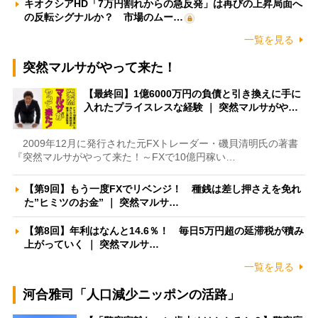
キオクシアHD「7万円割れからの急反発」は再びの上昇局面へ
の反転シグナルか？ 市場のムー…
一覧を見る
突然マルサがやって来た！
【最終回】1億6000万円の負債と引き換えに手に
入れたプライスレスな経験 ｜ 突然マルサがや…
2009年12月に発行された元FXトレーダー・磯貝清明氏の著書
『突然マルサがやって来た！～FXで10億円稼い…
【第9回】もう一度FXでリベンジ！ 種銭は差し押さえを免れ
た”ヒミツのお金” ｜ 突然マルサ…
【第8回】年利はなんと14.6％！ 毎日5万円超の延滞税が積み
上がっていく ｜ 突然マルサ…
一覧を見る
河合雅司「人口減少ニッポンの活路」