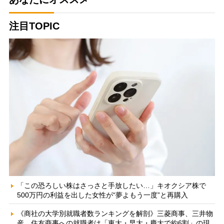
注目TOPIC
「この恐ろしい株はさっさと手放したい…」キオクシア株で
500万円の利益を出した女性が“夢よもう一度”と再購入
《商社の大学別就職者数ランキングを解剖》三菱商事、三井物
産、住友商事への就職者は「東大・早大・慶大で約6割」の現