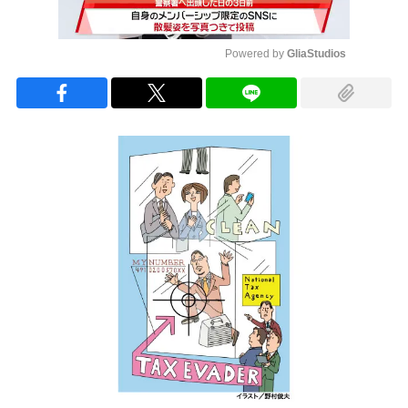
Powered by 
GliaStudios
Mute