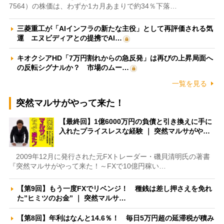
7564）の株価は、わずか1カ月あまりで約34％下落…
三菱重工が「AIインフラの新たな主役」として再評価される気
運 エヌビディアとの提携でAI…
キオクシアHD「7万円割れからの急反発」は再びの上昇局面へ
の反転シグナルか？ 市場のムー…
一覧を見る
突然マルサがやって来た！
【最終回】1億6000万円の負債と引き換えに手に
入れたプライスレスな経験 ｜ 突然マルサがや…
2009年12月に発行された元FXトレーダー・磯貝清明氏の著書
『突然マルサがやって来た！～FXで10億円稼い…
【第9回】もう一度FXでリベンジ！ 種銭は差し押さえを免れ
た”ヒミツのお金” ｜ 突然マルサ…
【第8回】年利はなんと14.6％！ 毎日5万円超の延滞税が積み