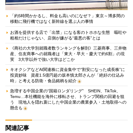
「約5時間かかるし、料金も高いのになぜ？」東京～博多間の
移動に飛行機ではなく新幹線を選ぶ人の事情
お酒を提供する店で「出禁」になる客のトホホな生態 嘔吐や
粗相だけじゃない、店側が嫌がる“最悪の客”とは
《商社の大学別就職者数ランキングを解剖》三菱商事、三井物
産、住友商事への就職者は「東大・早大・慶大で約6割」の現
実 3大学以外で強い大学はどこか
キオクシアなどAI関連株に資金集中で“割安になった成長株”に
投資妙味 資産1.5億円超の坂本慎太郎さんが「絶好の仕込み
時」と考える防衛・食品銘柄を紹介
急増する中国企業の“国籍ロンダリング” SHEIN、TikTok、
Temu…本社機能を海外に移転させ、トランプ関税の回避を狙
う 現地人を隠れ蓑にした中国企業の農業参入・土地取得への
懸念も
関連記事