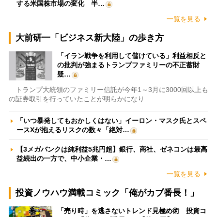
する米国株市場の変化 半…
一覧を見る
大前研一「ビジネス新大陸」の歩き方
「イラン戦争を利用して儲けている」利益相反と
の批判が強まるトランプファミリーの不正蓄財
疑…
トランプ大統領のファミリー信託が今年1～3月に3000回以上も
の証券取引を行っていたことが明らかになり…
「いつ暴発してもおかしくはない」イーロン・マスク氏とスペ
ースXが抱えるリスクの数々「絶対…
【3メガバンクは純利益5兆円超】銀行、商社、ゼネコンは最高
益続出の一方で、中小企業・…
一覧を見る
投資ノウハウ満載コミック「俺がカブ番長！」
「売り時」を逃さないトレンド見極め術 投資コ