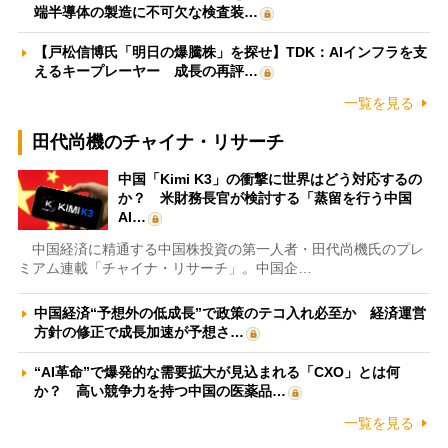
端半導体の製造に不可欠な検査装…
【戸松信博氏「明日の爆騰株」を探せ】TDK：AIインフラを支
えるキープレーヤー 成長の再評…
一覧を見る
田代尚機のチャイナ・リサーチ
中国「Kimi K3」の衝撃に世界はどう対応するの
か？ 米財務長官が検討する「蒸留を行う中国
AI…
中国経済に精通する中国株投資の第一人者・田代尚機氏のプレ
ミアム連載「チャイナ・リサーチ」。中国企…
中国経済“予想外の低成長”で政策のテコ入れ必至か 経済運営
方針の修正で成長加速が予想さ…
“AI革命”で爆発的な需要拡大が見込まれる「CXO」とは何
か？ 高い競争力を持つ中国の医薬品…
一覧を見る