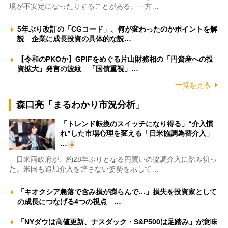
境が不安定になったりすることがある。一方…
5年ぶり改訂の「CGコード」、何が変わったのかポイントを解
説 企業に成長投資の具体的な説…
【令和のPKOか】GPIFをめぐる片山財務相の「円資産への投
資拡大」発言の波紋 「国債重視」…
一覧を見る
森口亮「まるわかり市況分析」
「トレンド転換のスイッチになり得る」“介入慣
れ”した市場心理を変える「日米協調為替介入」
…
日米両政府が、約28年ぶりとなる円買いの協調介入に踏み切っ
た。米国も追加介入を辞さない姿勢を示して…
「キオクシア急落で含み損が膨らんで…」損失を投資家として
の成長につなげる4つの視点 …
「NYダウは高値更新、ナスダック・S&P500は足踏み」が意味