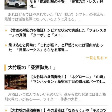
なる「航続距離の不安」「充電のストレス」解
消…
あれほどもてはやされていた「EV（BEV）シフト」の潮流も、
最近では減速基調になっているように見える。…
《雪道の対応力を検証》シビアな状況で実感した「フォレスタ
ー」の真価 「ターボ」と「スト…
乗り込むと同時に「これが軽？」と戸惑うのには理由があっ
た 「日産ルークス」さらなる躍進…
一覧を見る
大竹聡の「昼酒御免！」
【大竹聡の昼酒御免！】「ネグローニ」「山崎」
「マンハッタン」新宿三丁目の隠れ家バーで1…
お酒はいつ飲んでもいいものだが、昼から飲むお酒にはまた格
別の味わいがある――。ライター・作家の大竹…
【大竹聡の昼酒御免！】今の若者は「なめろう」や「キヌカツ