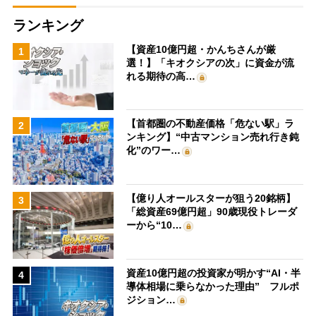
ランキング
【資産10億円超・かんちさんが厳
1
選！】「キオクシアの次」に資金が流
れる期待の高…
【首都圏の不動産価格「危ない駅」ラ
2
ンキング】“中古マンション売れ行き鈍
化”のワー…
【億り人オールスターが狙う20銘柄】
3
「総資産69億円超」90歳現役トレーダ
ーから“10…
資産10億円超の投資家が明かす“AI・半
4
導体相場に乗らなかった理由” フルポ
ジション…