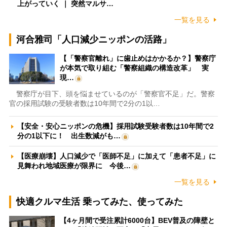
上がっていく ｜ 突然マルサ…
一覧を見る
河合雅司「人口減少ニッポンの活路」
【「警察官離れ」に歯止めはかかるか？】警察庁
が本気で取り組む「警察組織の構造改革」 実
現…
警察庁が目下、頭を悩ませているのが「警察官不足」だ。警察
官の採用試験の受験者数は10年間で2分の1以…
【安全・安心ニッポンの危機】採用試験受験者数は10年間で2
分の1以下に！ 出生数減がも…
【医療崩壊】人口減少で「医師不足」に加えて「患者不足」に
見舞われ地域医療が限界に 今後…
一覧を見る
快適クルマ生活 乗ってみた、使ってみた
【4ヶ月間で受注累計6000台】BEV普及の障壁と