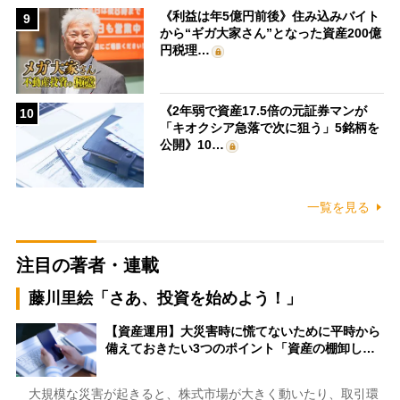
《利益は年5億円前後》住み込みバイト
9
から“ギガ大家さん”となった資産200億
円税理…
《2年弱で資産17.5倍の元証券マンが
10
「キオクシア急落で次に狙う」5銘柄を
公開》10…
一覧を見る
注目の著者・連載
藤川里絵「さあ、投資を始めよう！」
【資産運用】大災害時に慌てないために平時から
備えておきたい3つのポイント「資産の棚卸し…
大規模な災害が起きると、株式市場が大きく動いたり、取引環