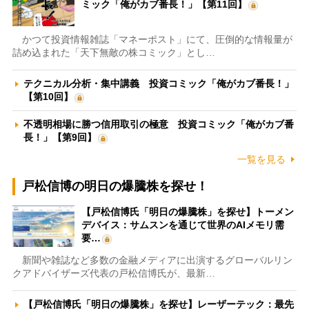
ミック「俺がカブ番長！」【第11回】
かつて投資情報雑誌「マネーポスト」にて、圧倒的な情報量が
詰め込まれた「天下無敵の株コミック」とし…
テクニカル分析・集中講義 投資コミック「俺がカブ番長！」
【第10回】
不透明相場に勝つ信用取引の極意 投資コミック「俺がカブ番
長！」【第9回】
一覧を見る
戸松信博の明日の爆騰株を探せ！
【戸松信博氏「明日の爆騰株」を探せ】トーメン
デバイス：サムスンを通じて世界のAIメモリ需
要…
新聞や雑誌など多数の金融メディアに出演するグローバルリン
クアドバイザーズ代表の戸松信博氏が、最新…
【戸松信博氏「明日の爆騰株」を探せ】レーザーテック：最先