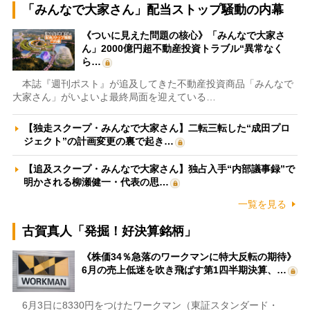
「みんなで大家さん」配当ストップ騒動の内幕
《ついに見えた問題の核心》「みんなで大家さ
ん」2000億円超不動産投資トラブル“異常なく
ら…
本誌『週刊ポスト』が追及してきた不動産投資商品「みんなで
大家さん」がいよいよ最終局面を迎えている…
【独走スクープ・みんなで大家さん】二転三転した“成田プロ
ジェクト”の計画変更の裏で起き…
【追及スクープ・みんなで大家さん】独占入手“内部議事録”で
明かされる柳瀬健一・代表の思…
一覧を見る
古賀真人「発掘！好決算銘柄」
《株価34％急落のワークマンに特大反転の期待》
6月の売上低迷を吹き飛ばす第1四半期決算、…
6月3日に8330円をつけたワークマン（東証スタンダード・