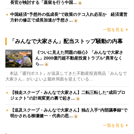
長官が検討する「蒸留を行う中国…
中国経済“予想外の低成長”で政策のテコ入れ必至か 経済運営
方針の修正で成長加速が予想さ…
一覧を見る
「みんなで大家さん」配当ストップ騒動の内幕
《ついに見えた問題の核心》「みんなで大家さ
ん」2000億円超不動産投資トラブル“異常なく
ら…
本誌『週刊ポスト』が追及してきた不動産投資商品「みんなで
大家さん」がいよいよ最終局面を迎えている…
【独走スクープ・みんなで大家さん】二転三転した“成田プロ
ジェクト”の計画変更の裏で起き…
【追及スクープ・みんなで大家さん】独占入手“内部議事録”で
明かされる柳瀬健一・代表の思…
一覧を見る