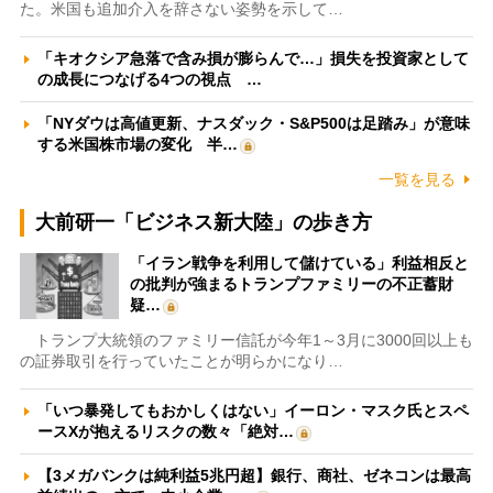
た。米国も追加介入を辞さない姿勢を示して…
「キオクシア急落で含み損が膨らんで…」損失を投資家として
の成長につなげる4つの視点 …
「NYダウは高値更新、ナスダック・S&P500は足踏み」が意味
する米国株市場の変化 半…
一覧を見る
大前研一「ビジネス新大陸」の歩き方
「イラン戦争を利用して儲けている」利益相反と
の批判が強まるトランプファミリーの不正蓄財
疑…
トランプ大統領のファミリー信託が今年1～3月に3000回以上も
の証券取引を行っていたことが明らかになり…
「いつ暴発してもおかしくはない」イーロン・マスク氏とスペ
ースXが抱えるリスクの数々「絶対…
【3メガバンクは純利益5兆円超】銀行、商社、ゼネコンは最高