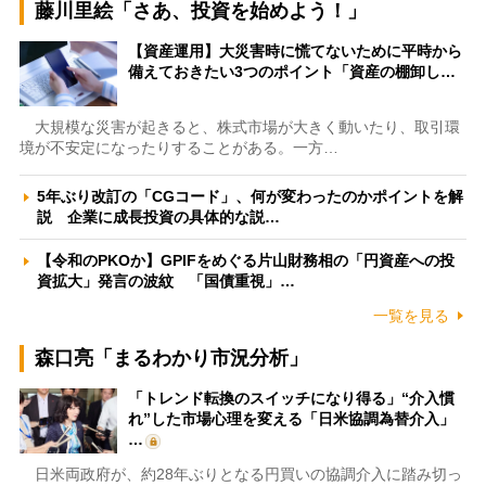
藤川里絵「さあ、投資を始めよう！」
【資産運用】大災害時に慌てないために平時から
備えておきたい3つのポイント「資産の棚卸し…
大規模な災害が起きると、株式市場が大きく動いたり、取引環
境が不安定になったりすることがある。一方…
5年ぶり改訂の「CGコード」、何が変わったのかポイントを解
説 企業に成長投資の具体的な説…
【令和のPKOか】GPIFをめぐる片山財務相の「円資産への投
資拡大」発言の波紋 「国債重視」…
一覧を見る
森口亮「まるわかり市況分析」
「トレンド転換のスイッチになり得る」“介入慣
れ”した市場心理を変える「日米協調為替介入」
…
日米両政府が、約28年ぶりとなる円買いの協調介入に踏み切っ