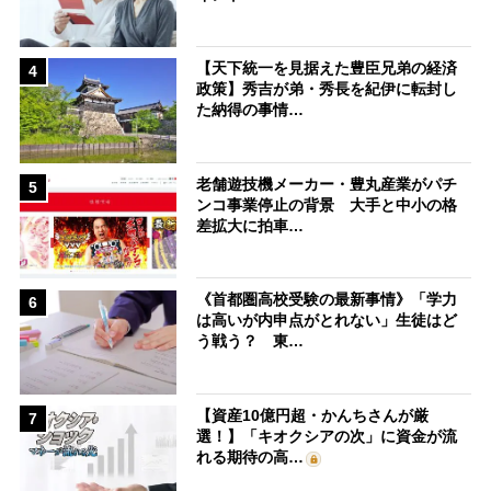
【天下統一を見据えた豊臣兄弟の経済
4
政策】秀吉が弟・秀長を紀伊に転封し
た納得の事情…
老舗遊技機メーカー・豊丸産業がパチ
5
ンコ事業停止の背景 大手と中小の格
差拡大に拍車…
《首都圏高校受験の最新事情》「学力
6
は高いが内申点がとれない」生徒はど
う戦う？ 東…
【資産10億円超・かんちさんが厳
7
選！】「キオクシアの次」に資金が流
れる期待の高…