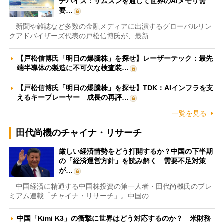
デバイス：サムスンを通じて世界のAIメモリ需
要…
新聞や雑誌など多数の金融メディアに出演するグローバルリン
クアドバイザーズ代表の戸松信博氏が、最新…
【戸松信博氏「明日の爆騰株」を探せ】レーザーテック：最先
端半導体の製造に不可欠な検査装…
【戸松信博氏「明日の爆騰株」を探せ】TDK：AIインフラを支
えるキープレーヤー 成長の再評…
一覧を見る
田代尚機のチャイナ・リサーチ
厳しい経済情勢をどう打開するか？中国の下半期
の「経済運営方針」を読み解く 需要不足対策
が…
中国経済に精通する中国株投資の第一人者・田代尚機氏のプレ
ミアム連載「チャイナ・リサーチ」。中国の…
中国「Kimi K3」の衝撃に世界はどう対応するのか？ 米財務