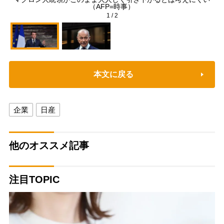
（AFP=時事）
1
/
2
本文に戻る
企業
日産
他のオススメ記事
注目TOPIC