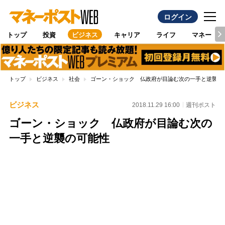
ログイン
トップ
投資
ビジネス
キャリア
ライフ
マネー
トップ
ビジネス
社会
ゴーン・ショック 仏政府が目論む次の一手と逆襲の
ビジネス
2018.11.29 16:00
週刊ポスト
ゴーン・ショック 仏政府が目論む次の
一手と逆襲の可能性
Loaded
:
96.70%
/
Unmute