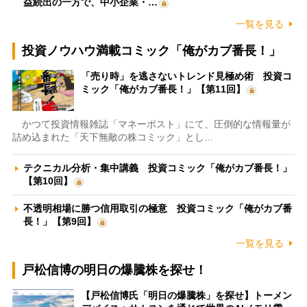
益続出の一方で、中小企業・…
一覧を見る
投資ノウハウ満載コミック「俺がカブ番長！」
「売り時」を逃さないトレンド見極め術 投資コ
ミック「俺がカブ番長！」【第11回】
かつて投資情報雑誌「マネーポスト」にて、圧倒的な情報量が
詰め込まれた「天下無敵の株コミック」とし…
テクニカル分析・集中講義 投資コミック「俺がカブ番長！」
【第10回】
不透明相場に勝つ信用取引の極意 投資コミック「俺がカブ番
長！」【第9回】
一覧を見る
戸松信博の明日の爆騰株を探せ！
【戸松信博氏「明日の爆騰株」を探せ】トーメン