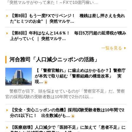
『突然マルサがやって来た！～FXで10億円稼い…
【第9回】もう一度FXでリベンジ！ 種銭は差し押さえを免れ
た”ヒミツのお金” ｜ 突然マルサ…
【第8回】年利はなんと14.6％！ 毎日5万円超の延滞税が積み
上がっていく ｜ 突然マルサ…
一覧を見る
河合雅司「人口減少ニッポンの活路」
【「警察官離れ」に歯止めはかかるか？】警察庁
が本気で取り組む「警察組織の構造改革」 実
現…
警察庁が目下、頭を悩ませているのが「警察官不足」だ。警察
官の採用試験の受験者数は10年間で2分の1以…
【安全・安心ニッポンの危機】採用試験受験者数は10年間で2
分の1以下に！ 出生数減がも…
【医療崩壊】人口減少で「医師不足」に加えて「患者不足」に