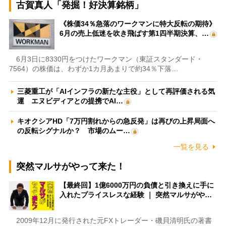
古賀真人「発掘！好決算銘柄」
《株価34％急落のワークマンに特大反転の期待》
6月の売上低迷を吹き飛ばす第1四半期決算、…
6月3日に8330円をつけたワークマン（東証スタンダード・
7564）の株価は、わずか1カ月あまりで約34％下落…
三菱重工が「AIインフラの新たな主役」として再評価される気
運 エヌビディアとの提携でAI…
キオクシアHD「7万円割れからの急反発」は再びの上昇局面へ
の反転シグナルか？ 市場のムー…
一覧を見る
突然マルサがやって来た！
【最終回】1億6000万円の負債と引き換えに手に
入れたプライスレスな経験 ｜ 突然マルサがや…
2009年12月に発行された元FXトレーダー・磯貝清明氏の著書