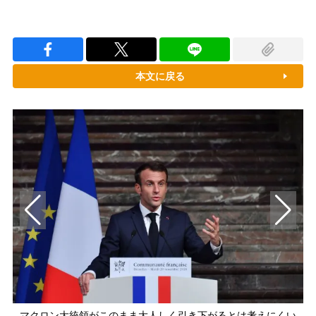
本文に戻る
マクロン大統領がこのまま大人しく引き下がるとは考えにくい
ル