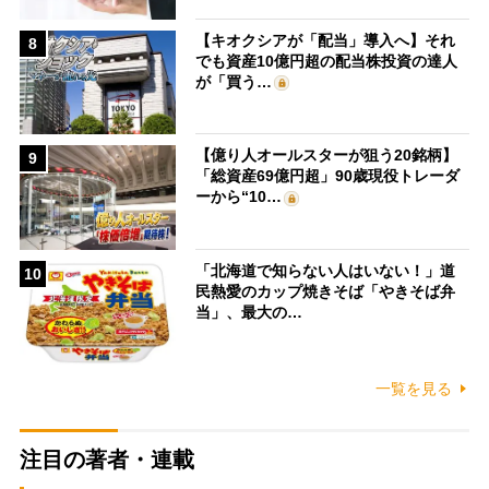
【キオクシアが「配当」導入へ】それ
8
でも資産10億円超の配当株投資の達人
が「買う…
【億り人オールスターが狙う20銘柄】
9
「総資産69億円超」90歳現役トレーダ
ーから“10…
「北海道で知らない人はいない！」道
10
民熱愛のカップ焼きそば「やきそば弁
当」、最大の…
一覧を見る
注目の著者・連載