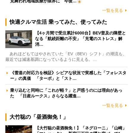
見舞われ地域医療が限界に 今後…
一覧を見る
快適クルマ生活 乗ってみた、使ってみた
【4ヶ月間で受注累計6000台】BEV普及の障壁と
なる「航続距離の不安」「充電のストレス」解
消…
あれほどもてはやされていた「EV（BEV）シフト」の潮流も、
最近では減速基調になっているように見える。…
《雪道の対応力を検証》シビアな状況で実感した「フォレスタ
ー」の真価 「ターボ」と「スト…
乗り込むと同時に「これが軽？」と戸惑うのには理由があっ
た 「日産ルークス」さらなる躍進…
一覧を見る
大竹聡の「昼酒御免！」
【大竹聡の昼酒御免！】「ネグローニ」「山崎」