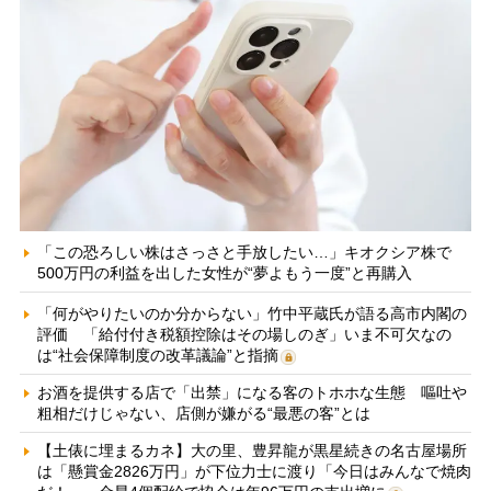
「この恐ろしい株はさっさと手放したい…」キオクシア株で
500万円の利益を出した女性が“夢よもう一度”と再購入
「何がやりたいのか分からない」竹中平蔵氏が語る高市内閣の
評価 「給付付き税額控除はその場しのぎ」いま不可欠なの
は“社会保障制度の改革議論”と指摘
お酒を提供する店で「出禁」になる客のトホホな生態 嘔吐や
粗相だけじゃない、店側が嫌がる“最悪の客”とは
【土俵に埋まるカネ】大の里、豊昇龍が黒星続きの名古屋場所
は「懸賞金2826万円」が下位力士に渡り「今日はみんなで焼肉