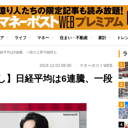
ア
ライフ
マネー
住まい・不動産
家計
トレ
経平均は6連騰、一段の上昇可能性も
ラ
1
2018.12.02 08:00
マネーポストWEB
し】日経平均は6連騰、一段
2
3
4