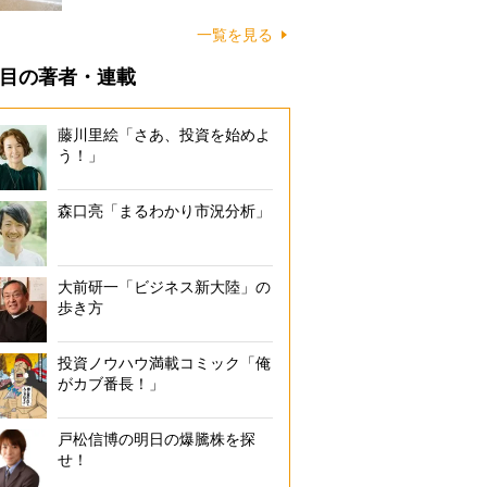
に…
一覧を見る
目の著者・連載
藤川里絵「さあ、投資を始めよ
う！」
森口亮「まるわかり市況分析」
大前研一「ビジネス新大陸」の
歩き方
投資ノウハウ満載コミック「俺
がカブ番長！」
戸松信博の明日の爆騰株を探
せ！