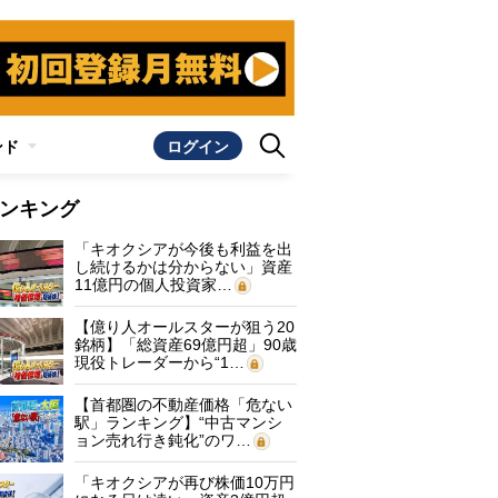
ンド
ログイン
ンキング
「キオクシアが今後も利益を出
し続けるかは分からない」資産
11億円の個人投資家…
【億り人オールスターが狙う20
銘柄】「総資産69億円超」90歳
現役トレーダーから“1…
【首都圏の不動産価格「危ない
駅」ランキング】“中古マンシ
ョン売れ行き鈍化”のワ…
「キオクシアが再び株価10万円