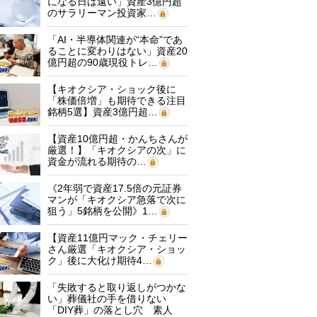
になる日は遠い」資産3億円超
のサラリーマン投資家…
「AI・半導体関連が“本命”であ
ることに変わりはない」資産20
億円超の90歳現役トレ…
【キオクシア・ショック後に
「株価倍増」も期待できる注目
銘柄5選】資産3億円超…
【資産10億円超・かんちさんが
厳選！】「キオクシアの次」に
資金が流れる期待の…
《2年弱で資産17.5倍の元証券
マンが「キオクシア急落で次に
狙う」5銘柄を公開》1…
【資産11億円マック・チェリー
さん厳選「キオクシア・ショッ
ク」後に大化け期待4…
「失敗すると取り返しがつかな
い」葬儀社の手を借りない
「DIY葬」の落とし穴 素人