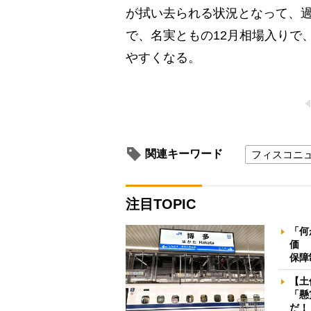
が拭い去られる状況となって、
で、名実ともの12月相場入りで
やすくなる。
関連キーワード
フィスコニ
注目TOPIC
「何
価 
保障
【土
「懸
だ！