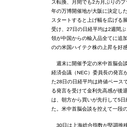
ス転換、月間でも2カ月ぶりのプ
年の万博開催地が大阪に決定した
スタートすると上げ幅を広げる展
受け、27日の日経平均は2週間ぶ
領が中国からの輸入品全てに追
のの米国ハイテク株の上昇を好
週末に開催予定の米中首脳会談
経済会議（NEC）委員長の発言
た28日の日経平均は終値ベースで
る発言を受けて金利先高感が後退
は、朝方から買いが先行して5日
た。米中首脳会談を控えて一段
30日は上海総合指数が堅調推