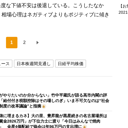
過度な下値不安は後退している。こうしたなか
【お
202
、相場心理はネガティブよりもポジティブに傾き
1
2
ュース
日本株週間見通し
日経平均株価
がやりたいのか分からない」竹中平蔵氏が語る高市内閣の評
「給付付き税額控除はその場しのぎ」いま不可欠なのは“社会
制度の改革議論”と指摘
俵に埋まるカネ】大の里、豊昇龍が黒星続きの名古屋場所は
賞金2826万円」が下位力士に渡り「今日はみんなで焼肉
」 金星4個配給で協会は年96万円の支出増に