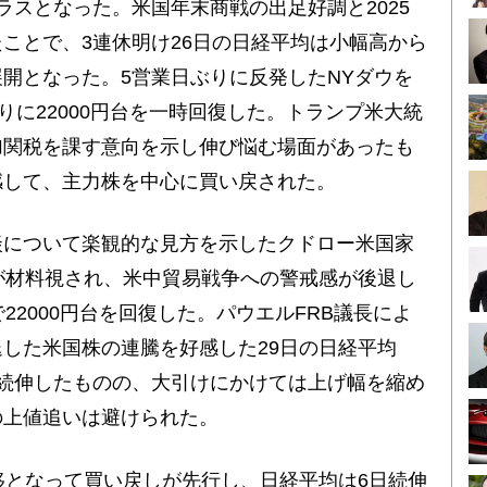
ラスとなった。米国年末商戦の出足好調と2025
ことで、3連休明け26日の日経平均は小幅高から
開となった。5営業日ぶりに反発したNYダウを
りに22000円台を一時回復した。トランプ米大統
加関税を課す意向を示し伸び悩む場面があったも
感して、主力株を中心に買い戻された。
について楽観的な見方を示したクドロー米国家
が材料視され、米中貿易戦争への警戒感が後退し
22000円台を回復した。パウエルFRB議長によ
した米国株の連騰を好感した29日の日経平均
続伸したものの、大引けにかけては上げ幅を縮め
の上値追いは避けられた。
移となって買い戻しが先行し、日経平均は6日続伸