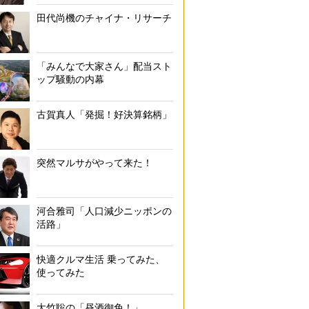
田代尚機のチャイナ・リサーチ
「みんなで大家さん」配当スト
ップ騒動の内幕
古賀真人「発掘！好決算銘柄」
突然マルサがやって来た！
河合雅司「人口減少ニッポンの
活路」
快適クルマ生活 乗ってみた、
使ってみた
大竹聡の「昼酒御免！」