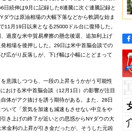
6日続伸は9月に記録した8連騰に次ぐ連騰記録と
NYダウは原油相場の大幅下落などから軟調な始ま
で11月19日以来となる25000ドル台に復帰した。
調、過度な米中貿易摩擦の懸念後退、追加利上げ
発相場を後押しした。29日は米中首脳会談での
再び広がり反落しが、下げ幅は小幅にとどまって
を意識しつつも、一段の上昇をうかがう可能性
）における米中首脳会談（12月1日）の影響が注目
自体がアク抜けを誘う期待がある。また、28日
について「景気を加速も減速もさせない中立をや
引き上げの終了が近いとの思惑からNYダウの大
は米金利の上昇が引き金だったが、そうした元凶