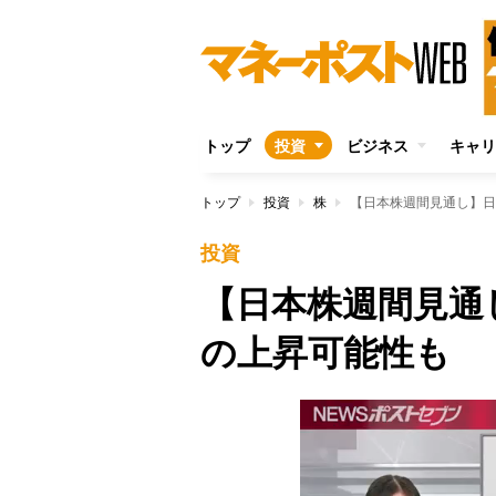
トップ
投資
ビジネス
キャリ
トップ
投資
株
【日本株週間見通し】日
投資
【日本株週間見通
の上昇可能性も