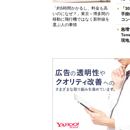
「約5時間かかるし、料金も高
「3
いのになぜ？」東京～博多間の
手掛
移動に飛行機ではなく新幹線を
コン
選ぶ人の事情
急増
Te
現地