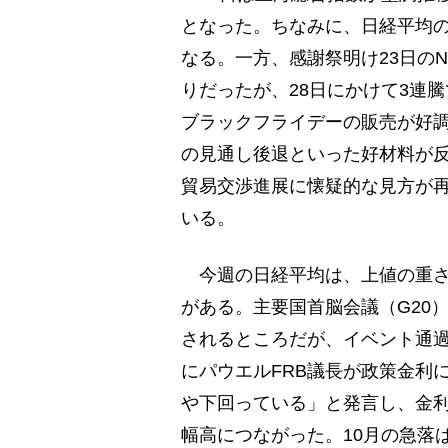
となった。ちなみに、日経平均の
なる。一方、感謝祭明け23日の
りだったが、28日にかけて3連騰
ブラックフライデーの販売が好
の見通し後退といった好材料が反
貿易交渉進展に懐疑的な見方が
いる。
今週の日経平均は、上値の重さ
がある。主要国首脳会議（G20
されるところだが、イベント通過
にパウエルFRB議長が政策金利
や下回っている」と発言し、金利
幅高につながった。10月の急落