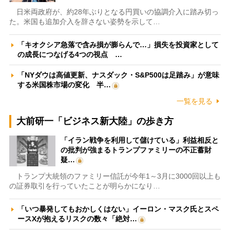
日米両政府が、約28年ぶりとなる円買いの協調介入に踏み切っ
た。米国も追加介入を辞さない姿勢を示して…
「キオクシア急落で含み損が膨らんで…」損失を投資家として
の成長につなげる4つの視点 …
「NYダウは高値更新、ナスダック・S&P500は足踏み」が意味
する米国株市場の変化 半…
一覧を見る
大前研一「ビジネス新大陸」の歩き方
「イラン戦争を利用して儲けている」利益相反と
の批判が強まるトランプファミリーの不正蓄財
疑…
トランプ大統領のファミリー信託が今年1～3月に3000回以上も
の証券取引を行っていたことが明らかになり…
「いつ暴発してもおかしくはない」イーロン・マスク氏とスペ
ースXが抱えるリスクの数々「絶対…