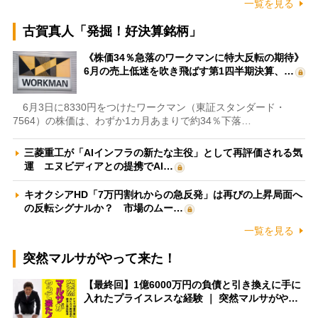
一覧を見る
古賀真人「発掘！好決算銘柄」
《株価34％急落のワークマンに特大反転の期待》
6月の売上低迷を吹き飛ばす第1四半期決算、…
6月3日に8330円をつけたワークマン（東証スタンダード・
7564）の株価は、わずか1カ月あまりで約34％下落…
三菱重工が「AIインフラの新たな主役」として再評価される気
運 エヌビディアとの提携でAI…
キオクシアHD「7万円割れからの急反発」は再びの上昇局面へ
の反転シグナルか？ 市場のムー…
一覧を見る
突然マルサがやって来た！
【最終回】1億6000万円の負債と引き換えに手に
入れたプライスレスな経験 ｜ 突然マルサがや…