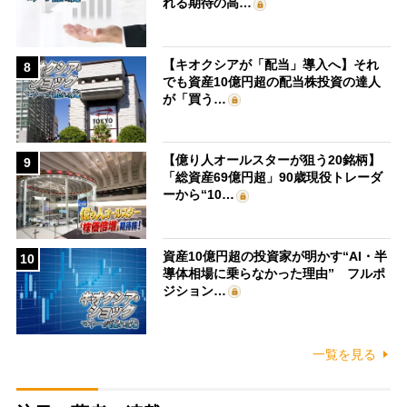
れる期待の高…
【キオクシアが「配当」導入へ】それ
8
でも資産10億円超の配当株投資の達人
が「買う…
【億り人オールスターが狙う20銘柄】
9
「総資産69億円超」90歳現役トレーダ
ーから“10…
資産10億円超の投資家が明かす“AI・半
10
導体相場に乗らなかった理由” フルポ
ジション…
一覧を見る