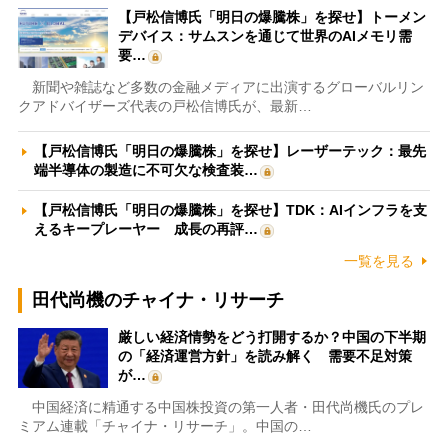
【戸松信博氏「明日の爆騰株」を探せ】トーメン
デバイス：サムスンを通じて世界のAIメモリ需
要…
新聞や雑誌など多数の金融メディアに出演するグローバルリン
クアドバイザーズ代表の戸松信博氏が、最新…
【戸松信博氏「明日の爆騰株」を探せ】レーザーテック：最先
端半導体の製造に不可欠な検査装…
【戸松信博氏「明日の爆騰株」を探せ】TDK：AIインフラを支
えるキープレーヤー 成長の再評…
一覧を見る
田代尚機のチャイナ・リサーチ
厳しい経済情勢をどう打開するか？中国の下半期
の「経済運営方針」を読み解く 需要不足対策
が…
中国経済に精通する中国株投資の第一人者・田代尚機氏のプレ
ミアム連載「チャイナ・リサーチ」。中国の…