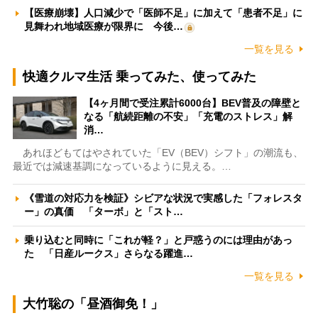
【医療崩壊】人口減少で「医師不足」に加えて「患者不足」に
見舞われ地域医療が限界に 今後…
一覧を見る
快適クルマ生活 乗ってみた、使ってみた
【4ヶ月間で受注累計6000台】BEV普及の障壁と
なる「航続距離の不安」「充電のストレス」解
消…
あれほどもてはやされていた「EV（BEV）シフト」の潮流も、
最近では減速基調になっているように見える。…
《雪道の対応力を検証》シビアな状況で実感した「フォレスタ
ー」の真価 「ターボ」と「スト…
乗り込むと同時に「これが軽？」と戸惑うのには理由があっ
た 「日産ルークス」さらなる躍進…
一覧を見る
大竹聡の「昼酒御免！」