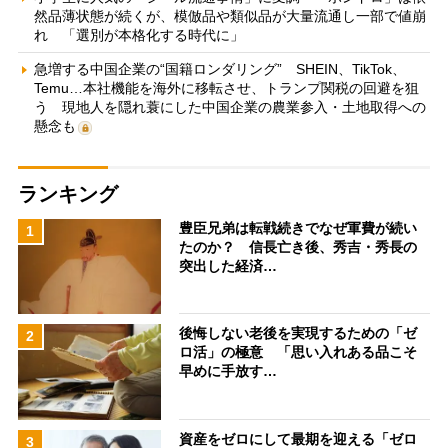
然品薄状態が続くが、模倣品や類似品が大量流通し一部で値崩
れ 「選別が本格化する時代に」
急増する中国企業の“国籍ロンダリング” SHEIN、TikTok、
Temu…本社機能を海外に移転させ、トランプ関税の回避を狙
う 現地人を隠れ蓑にした中国企業の農業参入・土地取得への
懸念も
ランキング
豊臣兄弟は転戦続きでなぜ軍費が続い
1
たのか？ 信長亡き後、秀吉・秀長の
突出した経済…
後悔しない老後を実現するための「ゼ
2
ロ活」の極意 「思い入れある品こそ
早めに手放す…
資産をゼロにして最期を迎える「ゼロ
3