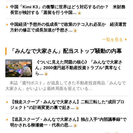
中国「Kimi K3」の衝撃に世界はどう対応するのか？ 米財務
長官が検討する「蒸留を行う中国…
中国経済“予想外の低成長”で政策のテコ入れ必至か 経済運営
方針の修正で成長加速が予想さ…
一覧を見る
「みんなで大家さん」配当ストップ騒動の内幕
《ついに見えた問題の核心》「みんなで大家さ
ん」2000億円超不動産投資トラブル“異常なく
ら…
本誌『週刊ポスト』が追及してきた不動産投資商品「みんなで
大家さん」がいよいよ最終局面を迎えている…
【独走スクープ・みんなで大家さん】二転三転した“成田プロ
ジェクト”の計画変更の裏で起き…
【追及スクープ・みんなで大家さん】独占入手“内部議事録”で
明かされる柳瀬健一・代表の思…