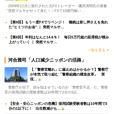
2009年12月に発行された元FXトレーダー・磯貝清明氏の著書
『突然マルサがやって来た！～FXで10億円稼い…
【第9回】もう一度FXでリベンジ！ 種銭は差し押さえを免れ
た”ヒミツのお金” ｜ 突然マルサ…
【第8回】年利はなんと14.6％！ 毎日5万円超の延滞税が積み
上がっていく ｜ 突然マルサ…
一覧を見る
河合雅司「人口減少ニッポンの活路」
【「警察官離れ」に歯止めはかかるか？】警察庁
が本気で取り組む「警察組織の構造改革」 実
現…
警察庁が目下、頭を悩ませているのが「警察官不足」だ。警察
官の採用試験の受験者数は10年間で2分の1以…
【安全・安心ニッポンの危機】採用試験受験者数は10年間で2
分の1以下に！ 出生数減がも…