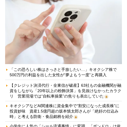
「この恐ろしい株はさっさと手放したい…」キオクシア株で
500万円の利益を出した女性が“夢よもう一度”と再購入
【クレジット決済代行・全東信が破産】63社もの金融機関が融
資をしながら「20年以上の粉飾決算」を見抜けなかったカラク
リ 営業現場では“自転車操業”の焦りも表出していた
キオクシアなどAI関連株に資金集中で“割安になった成長株”に
投資妙味 資産1.5億円超の坂本慎太郎さんが「絶好の仕込み
時」と考える防衛・食品銘柄を紹介
小学生に人気の「シール流通事情」に変調 「ボンドロ」は依