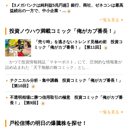
【3メガバンクは純利益5兆円超】銀行、商社、ゼネコンは最高
益続出の一方で、中小企業・…
一覧を見る
投資ノウハウ満載コミック「俺がカブ番長！」
「売り時」を逃さないトレンド見極め術 投資コ
ミック「俺がカブ番長！」【第11回】
かつて投資情報雑誌「マネーポスト」にて、圧倒的な情報量が
詰め込まれた「天下無敵の株コミック」とし…
テクニカル分析・集中講義 投資コミック「俺がカブ番長！」
【第10回】
不透明相場に勝つ信用取引の極意 投資コミック「俺がカブ番
長！」【第9回】
一覧を見る
戸松信博の明日の爆騰株を探せ！