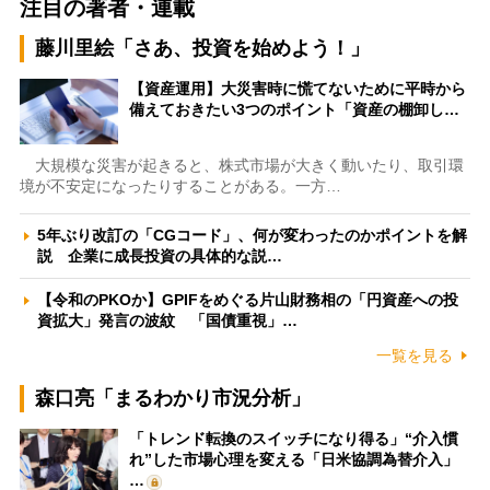
注目の著者・連載
藤川里絵「さあ、投資を始めよう！」
【資産運用】大災害時に慌てないために平時から
備えておきたい3つのポイント「資産の棚卸し…
大規模な災害が起きると、株式市場が大きく動いたり、取引環
境が不安定になったりすることがある。一方…
5年ぶり改訂の「CGコード」、何が変わったのかポイントを解
説 企業に成長投資の具体的な説…
【令和のPKOか】GPIFをめぐる片山財務相の「円資産への投
資拡大」発言の波紋 「国債重視」…
一覧を見る
森口亮「まるわかり市況分析」
「トレンド転換のスイッチになり得る」“介入慣
れ”した市場心理を変える「日米協調為替介入」
…