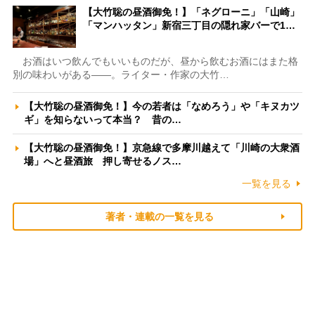
【大竹聡の昼酒御免！】「ネグローニ」「山崎」
「マンハッタン」新宿三丁目の隠れ家バーで1…
お酒はいつ飲んでもいいものだが、昼から飲むお酒にはまた格
別の味わいがある――。ライター・作家の大竹…
【大竹聡の昼酒御免！】今の若者は「なめろう」や「キヌカツ
ギ」を知らないって本当？ 昔の…
【大竹聡の昼酒御免！】京急線で多摩川越えて「川崎の大衆酒
場」へと昼酒旅 押し寄せるノス…
一覧を見る
著者・連載の一覧を見る