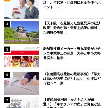
活」、年代別・計画的にお金を使うポ
イント 6…
【天下統一を見据えた豊臣兄弟の経済
4
政策】秀吉が弟・秀長を紀伊に転封し
た納得の事情…
老舗遊技機メーカー・豊丸産業がパチ
5
ンコ事業停止の背景 大手と中小の格
差拡大に拍車…
《首都圏高校受験の最新事情》「学力
6
は高いが内申点がとれない」生徒はど
う戦う？ 東…
【資産10億円超・かんちさんが厳
7
選！】「キオクシアの次」に資金が流