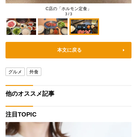
C店の「ホルモン定食」
3
/
3
本文に戻る
グルメ
外食
他のオススメ記事
注目TOPIC