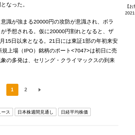
開となった。
【お
202
識が強まる20000円の攻防が意識され、ボラ
が予想される。仮に20000円割れとなると、ザ
9月15日以来となる。21日には東証1部の年初来安
規上場（IPO）銘柄のポート<7047>は初日に売
現象の多発は、セリング・クライマックスの到来
1
2
ュース
日本株週間見通し
日経平均株価