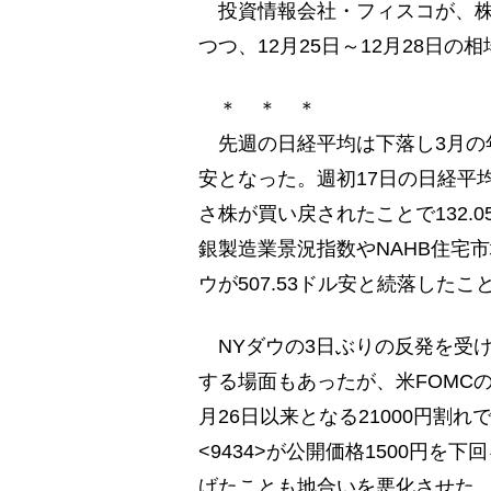
投資情報会社・フィスコが、株式
つつ、12月25日～12月28日
＊ ＊ ＊
先週の日経平均は下落し3月の
安となった。週初17日の日経平
さ株が買い戻されたことで132.
銀製造業景況指数やNAHB住宅
ウが507.53ドル安と続落した
NYダウの3日ぶりの反発を受け
する場面もあったが、米FOMC
月26日以来となる21000円割
<9434>が公開価格1500円を
げたことも地合いを悪化させた