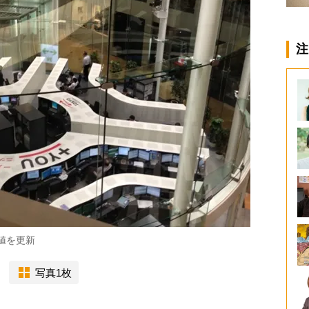
注
値を更新
写真1枚