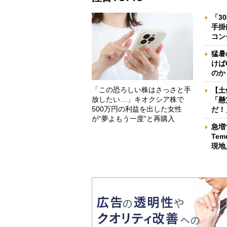
「3
手掛
コン
猛暑
けば
のか
「この恐ろしい株はさっさと手
【土
放したい…」キオクシア株で
「懸
500万円の利益を出した女性
だ！
が“夢よもう一度”と再購入
急増
Te
現地