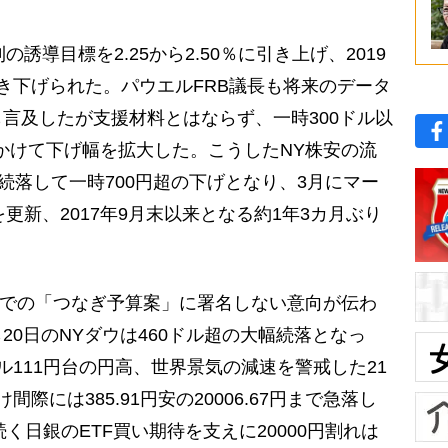
誘導目標を2.25から2.50％に引き上げ、2019
き下げられた。パウエルFRB議長も将来のデータ
言及したが支援材料とはならず、一時300ドル以
かけて下げ幅を拡大した。こうしたNY株安の流
続落して一時700円超の下げとなり、3月にマー
値を更新、2017年9月末以来となる約1年3カ月ぶり
までの「つなぎ予算案」に署名しない意向が伝わ
0日のNYダウは460ドル超の大幅続落となっ
ル111円台の円高、世界景気の減速を警戒した21
際には385.91円安の20006.67円まで急落し
続く日銀のETF買い期待を支えに20000円割れは