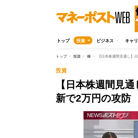
トップ
投資
ビジネス
キャリ
トップ
投資
株
【日本株週間見通し】日
投資
【日本株週間見通
新で2万円の攻防