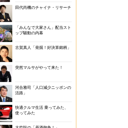
田代尚機のチャイナ・リサーチ
「みんなで大家さん」配当スト
ップ騒動の内幕
古賀真人「発掘！好決算銘柄」
突然マルサがやって来た！
河合雅司「人口減少ニッポンの
活路」
快適クルマ生活 乗ってみた、
使ってみた
大竹聡の「昼酒御免！」