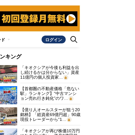
ンド
ログイン
ンキング
「キオクシアが今後も利益を出
し続けるかは分からない」資産
11億円の個人投資家…
【首都圏の不動産価格「危ない
駅」ランキング】“中古マンシ
ョン売れ行き鈍化”のワ…
【億り人オールスターが狙う20
銘柄】「総資産69億円超」90歳
現役トレーダーから“1…
「キオクシアが再び株価10万円