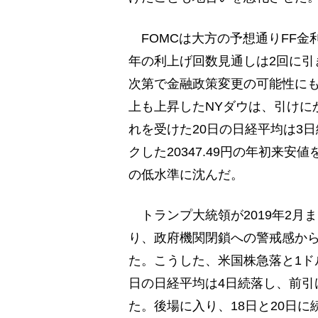
FOMCは大方の予想通りFF金利の
年の利上げ回数見通しは2回に引
次第で金融政策変更の可能性にも
上も上昇したNYダウは、引けに
れを受けた20日の日経平均は3日
クした20347.49円の年初来安
の低水準に沈んだ。
トランプ大統領が2019年2月
り、政府機関閉鎖への警戒感から2
た。こうした、米国株急落と1ド
日の日経平均は4日続落し、前引け間
た。後場に入り、18日と20日に