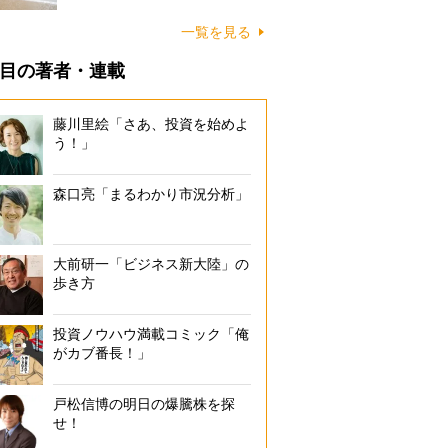
に…
一覧を見る
目の著者・連載
藤川里絵「さあ、投資を始めよ
う！」
森口亮「まるわかり市況分析」
大前研一「ビジネス新大陸」の
歩き方
投資ノウハウ満載コミック「俺
がカブ番長！」
戸松信博の明日の爆騰株を探
せ！