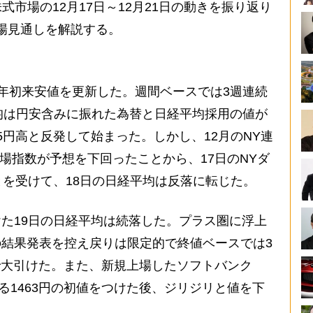
市場の12月17日～12月21日の動きを振り返り
の相場見通しを解説する。
年初来安値を更新した。週間ベースでは3週連続
均は円安含みに振れた為替と日経平均採用の値が
05円高と反発して始まった。しかし、12月のNY連
市場指数が予想を下回ったことから、17日のNYダ
ことを受けて、18日の日経平均は反落に転じた。
た19日の日経平均は続落した。プラス圏に浮上
の結果発表を控え戻りは限定的で終値ベースでは3
れで大引けた。また、新規上場したソフトバンク
下回る1463円の初値をつけた後、ジリジリと値を下
。