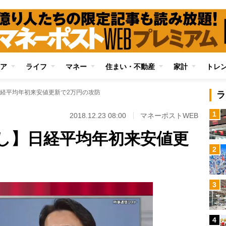
ア
ライフ
マネー
住まい・不動産
家計
トレ
経平均年初来安値更新で2万円の攻防
ラ
1
2018.12.23 08:00
マネーポストWEB
し】日経平均年初来安値更
2
3
4