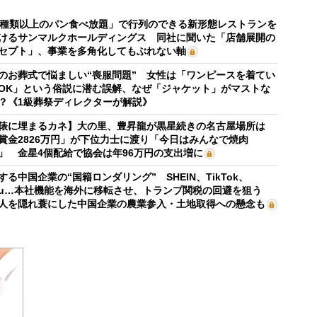
0種類以上のパン食べ放題」で行列のできる新形態レストランを
けるサンマルクホールディングス 同社に聞いた「店舗展開の
セプト」、事業を多角化してもぶれない軸
のお葬式で悩ましい“喪服問題” 女性は「ワンピースを着てい
OK」という俗説に潜む誤解、なぜ「ジャケット」がマストな
？《1級葬祭ディレクターが解説》
俵に埋まるカネ】大の里、豊昇龍が黒星続きの名古屋場所は
賞金2826万円」が下位力士に渡り「今日はみんなで焼肉
」 金星4個配給で協会は年96万円の支出増に
する中国企業の“国籍ロンダリング” SHEIN、TikTok、
mu…本社機能を海外に移転させ、トランプ関税の回避を狙う
人を隠れ蓑にした中国企業の農業参入・土地取得への懸念も