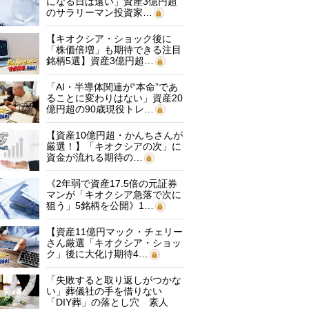
になる日は遠い」資産3億円超
のサラリーマン投資家…
【キオクシア・ショック後に
「株価倍増」も期待できる注目
銘柄5選】資産3億円超…
「AI・半導体関連が“本命”であ
ることに変わりはない」資産20
億円超の90歳現役トレ…
【資産10億円超・かんちさんが
厳選！】「キオクシアの次」に
資金が流れる期待の…
《2年弱で資産17.5倍の元証券
マンが「キオクシア急落で次に
狙う」5銘柄を公開》1…
【資産11億円マック・チェリー
さん厳選「キオクシア・ショッ
ク」後に大化け期待4…
「失敗すると取り返しがつかな
い」葬儀社の手を借りない
「DIY葬」の落とし穴 素人