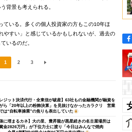
いう背景も考えられる。
なっている。多くの個人投資家の方もこの10年ほ
れやすい」と感じているかもしれないが、過去の
出ているのだ。
1
2
3
レジット決済代行・全東信が破産】63社もの金融機関が融資を
がら「20年以上の粉飾決算」を見抜けなかったカラクリ 営業
では“自転車操業”の焦りも表出していた
俵に埋まるカネ】大の里、豊昇龍が黒星続きの名古屋場所は
賞金2826万円」が下位力士に渡り「今日はみんなで焼肉