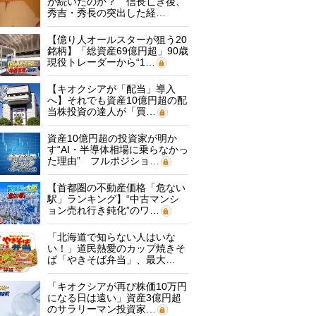
が続いたのか？ 信長亡き後、
秀吉・秀長の突出した経…
【億り人オールスターが狙う20
銘柄】「総資産69億円超」90歳
現役トレーダーから“1…
【キオクシアが「配当」導入
へ】それでも資産10億円超の配
当株投資の達人が「買…
資産10億円超の投資家が明か
す“AI・半導体相場に乗らなかっ
た理由” フルポジショ…
【首都圏の不動産価格「危ない
駅」ランキング】“中古マンシ
ョン売れ行き鈍化”のワ…
「北海道で知らない人はいな
い！」道民熱愛のカップ焼きそ
ば「やきそば弁当」、最大…
「キオクシアが再び株価10万円
になる日は遠い」資産3億円超
のサラリーマン投資家…