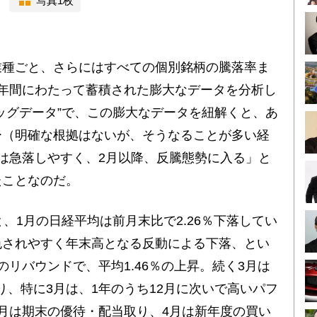
写真1枚
業種ごと、さらにはすべての個別銘柄の騰落率ま
の16年間にわたって蓄積された膨大なデータを分析し
ッグデータ”で、この膨大なデータを紐解くと、あ
ー（明確な根拠はないが、そうなることが多い経
は急落しやすく、2月以降、反騰態勢に入る」と
たことなのだ。
、1月の日経平均は前月末比で2.26％下落してい
色されやすく年末高となる反動による下落、とい
リバウンドで、平均1.46％の上昇。続く3月は
となり、特に3月は、1年のうち12月に次いで高いパフ
月は期末の優待・配当取り、4月は新年度の買い