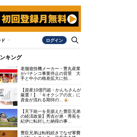
ンド
ログイン
ンキング
老舗遊技機メーカー・豊丸産業
がパチンコ事業停止の背景 大
手と中小の格差拡大に拍…
【資産10億円超・かんちさんが
厳選！】「キオクシアの次」に
資金が流れる期待の…
【天下統一を見据えた豊臣兄弟
の経済政策】秀吉が弟・秀長を
紀伊に転封した納得の事…
豊臣兄弟は転戦続きでなぜ軍費