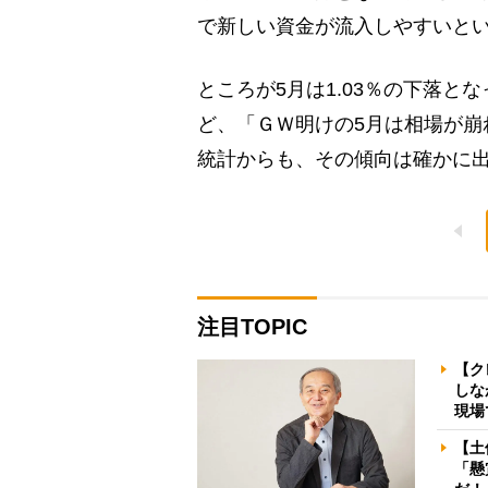
で新しい資金が流入しやすいと
ところが5月は1.03％の下落と
ど、「ＧＷ明けの5月は相場が崩
統計からも、その傾向は確かに
注目TOPIC
【ク
しな
現場
【土
「懸