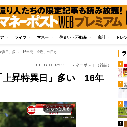
ア
ライフ
マネー
住まい・不動産
家計
トレ
特異日」多い 16年間「全勝」の日も
ラ
1
2016.03.11 07:00
マネーポスト（雑誌）
「上昇特異日」多い 16年
2
3
もっと見る
arrow_forward_ios
4