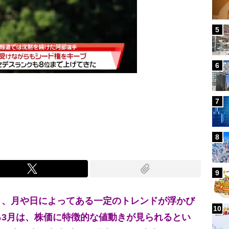
5
6
7
Mute
8
9
と、月や日によってある一定のトレンドが浮かび
10
3月は、株価に特徴的な値動きが見られるとい