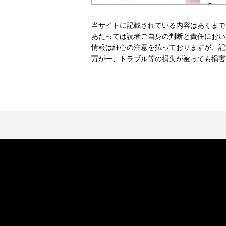
当サイトに記載されている内容はあくまで
あたっては読者ご自身の判断と責任におい
情報は細心の注意を払っておりますが、記
万が一、トラブル等の損失が被っても損害