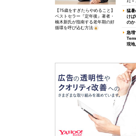
だ！
【75歳をすぎたらやめること】
猛暑
ベストセラー『定年後』著者・
けば
楠木新氏が指南する老年期の好
のか
循環を呼び込む方法
急増
Te
現地