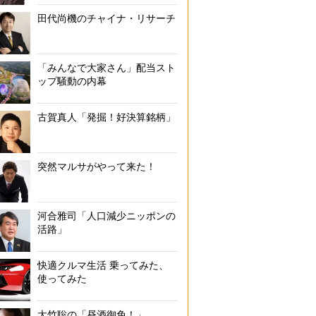
田代尚機のチャイナ・リサーチ
「みんなで大家さん」配当スト
ップ騒動の内幕
古賀真人「発掘！好決算銘柄」
突然マルサがやって来た！
河合雅司「人口減少ニッポンの
活路」
快適クルマ生活 乗ってみた、
使ってみた
大竹聡の「昼酒御免！」