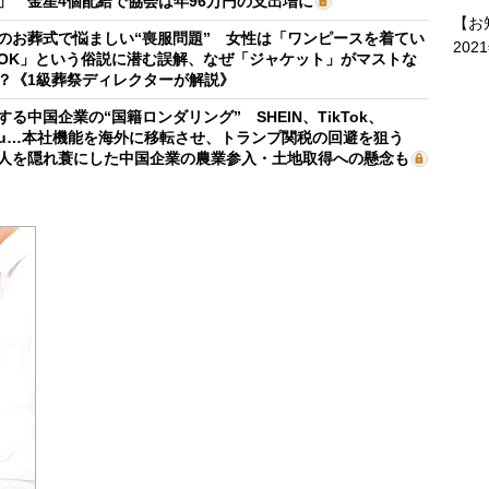
」 金星4個配給で協会は年96万円の支出増に
【お
のお葬式で悩ましい“喪服問題” 女性は「ワンピースを着てい
202
OK」という俗説に潜む誤解、なぜ「ジャケット」がマストな
？《1級葬祭ディレクターが解説》
する中国企業の“国籍ロンダリング” SHEIN、TikTok、
mu…本社機能を海外に移転させ、トランプ関税の回避を狙う
人を隠れ蓑にした中国企業の農業参入・土地取得への懸念も