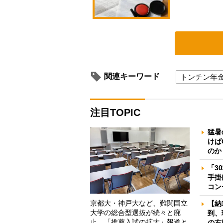
関連キーワード
トンチン年
注目TOPIC
猛暑
けば
のか
「3
手掛
コン
京都大・神戸大など、難関国立
【納
大学の総合型選抜が続々と廃
到、
止 「推薦入試の拡大」報道と
の右