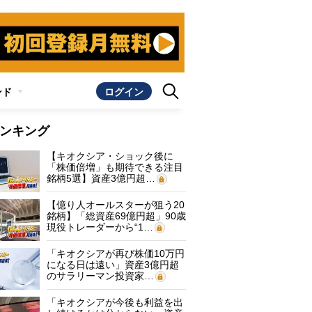
ンド
ログイン
ンキング
【キオクシア・ショック後に
「株価倍増」も期待できる注目
銘柄5選】資産3億円超…
【億り人オールスターが狙う20
銘柄】「総資産69億円超」90歳
現役トレーダーから“1…
「キオクシアが再び株価10万円
になる日は遠い」資産3億円超
のサラリーマン投資家…
「キオクシアが今後も利益を出