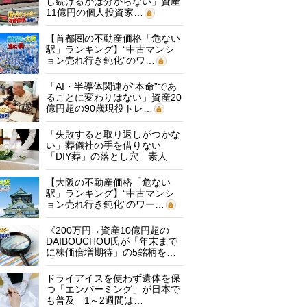
し続けるかは分からない」資産
11億円の個人投資家…
【首都圏の不動産価格「危ない
駅」ランキング】“中古マンシ
ョン売れ行き鈍化”のワ…
「AI・半導体関連が“本命”であ
ることに変わりはない」資産20
億円超の90歳現役トレ…
「失敗すると取り返しがつかな
い」葬儀社の手を借りない
「DIY葬」の落とし穴 素人
に…
【大阪の不動産価格「危ない
駅」ランキング】“中古マンシ
ョン売れ行き鈍化”のワー…
《200万円→資産10億円超の
DAIBOUCHOU氏が「年末まで
に株価倍増期待」の5銘柄を…
ドライアイスを使わず遺体を保
つ「エンバーミング」が日本で
も普及 1～2週間は…