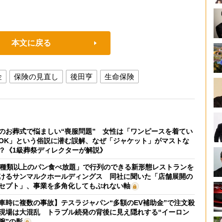
本文に戻る
金
保険の見直し
後田亨
生命保険
のお葬式で悩ましい“喪服問題” 女性は「ワンピースを着てい
OK」という俗説に潜む誤解、なぜ「ジャケット」がマストな
？《1級葬祭ディレクターが解説》
0種類以上のパン食べ放題」で行列のできる新形態レストランを
けるサンマルクホールディングス 同社に聞いた「店舗展開の
セプト」、事業を多角化してもぶれない軸
車時に複数の事故】テスラジャパン“多額のEV補助金”で注文殺
現場は大混乱 トラブル続発の背後に見え隠れする“イーロン
腕”の影