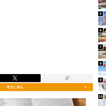
5
6
7
8
9
本文に戻る
10