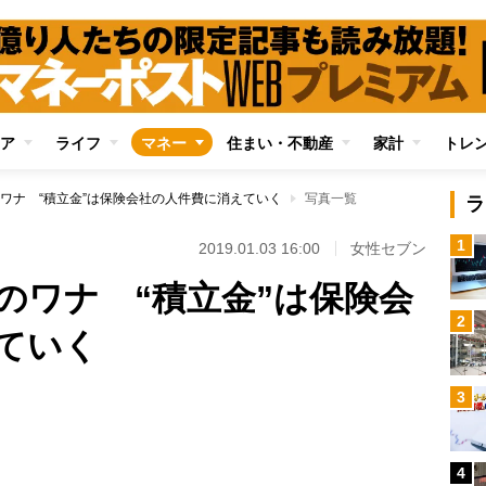
ア
ライフ
マネー
住まい・不動産
家計
トレ
ワナ “積立金”は保険会社の人件費に消えていく
写真一覧
ラ
1
2019.01.03 16:00
女性セブン
のワナ “積立金”は保険会
2
ていく
3
4