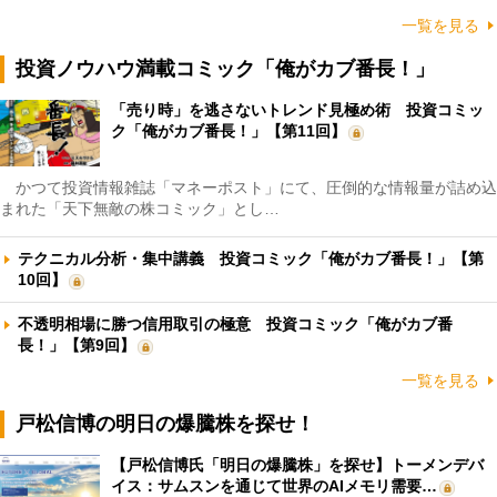
一覧を見る
投資ノウハウ満載コミック「俺がカブ番長！」
「売り時」を逃さないトレンド見極め術 投資コミッ
ク「俺がカブ番長！」【第11回】
かつて投資情報雑誌「マネーポスト」にて、圧倒的な情報量が詰め込
まれた「天下無敵の株コミック」とし…
テクニカル分析・集中講義 投資コミック「俺がカブ番長！」【第
10回】
不透明相場に勝つ信用取引の極意 投資コミック「俺がカブ番
長！」【第9回】
一覧を見る
戸松信博の明日の爆騰株を探せ！
【戸松信博氏「明日の爆騰株」を探せ】トーメンデバ
イス：サムスンを通じて世界のAIメモリ需要…