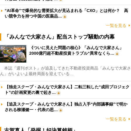
“AI革命”で爆発的な需要拡大が見込まれる「CXO」とは何か？ 高
い競争力を持つ中国の医薬品…
一覧を見る
「みんなで大家さん」配当ストップ騒動の内幕
《ついに見えた問題の核心》「みんなで大家さん」
2000億円超不動産投資トラブル“異常なくら…
本誌『週刊ポスト』が追及してきた不動産投資商品「みんなで大家さ
ん」がいよいよ最終局面を迎えている…
【独走スクープ・みんなで大家さん】二転三転した“成田プロジェク
ト”の計画変更の裏で起き…
【追及スクープ・みんなで大家さん】独占入手“内部議事録”で明か
される柳瀬健一・代表の思…
一覧を見る
古賀真人「発掘！好決算銘柄」