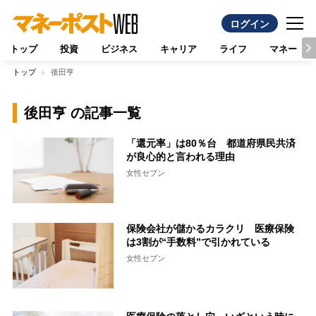
ログイン
トップ
投資
ビジネス
キャリア
ライフ
マネー
トップ
後田亨
後田亨 の記事一覧
「還元率」は80％台 都道府県民共済
が良心的と言われる理由
女性セブン
保険会社が儲かるカラクリ 医療保険
は3割が“手数料”で引かれている
女性セブン