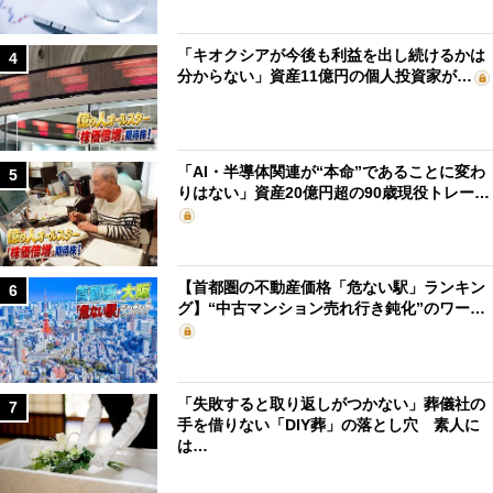
「キオクシアが今後も利益を出し続けるかは
4
分からない」資産11億円の個人投資家が…
「AI・半導体関連が“本命”であることに変わ
5
りはない」資産20億円超の90歳現役トレー…
【首都圏の不動産価格「危ない駅」ランキン
6
グ】“中古マンション売れ行き鈍化”のワー…
「失敗すると取り返しがつかない」葬儀社の
7
手を借りない「DIY葬」の落とし穴 素人に
は…