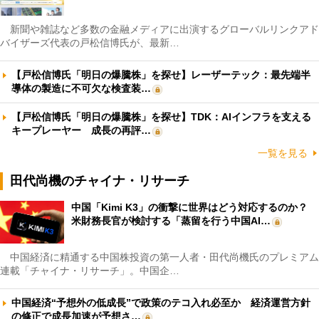
新聞や雑誌など多数の金融メディアに出演するグローバルリンクアド
バイザーズ代表の戸松信博氏が、最新…
【戸松信博氏「明日の爆騰株」を探せ】レーザーテック：最先端半
導体の製造に不可欠な検査装…
【戸松信博氏「明日の爆騰株」を探せ】TDK：AIインフラを支える
キープレーヤー 成長の再評…
一覧を見る
田代尚機のチャイナ・リサーチ
中国「Kimi K3」の衝撃に世界はどう対応するのか？
米財務長官が検討する「蒸留を行う中国AI…
中国経済に精通する中国株投資の第一人者・田代尚機氏のプレミアム
連載「チャイナ・リサーチ」。中国企…
中国経済“予想外の低成長”で政策のテコ入れ必至か 経済運営方針
の修正で成長加速が予想さ…