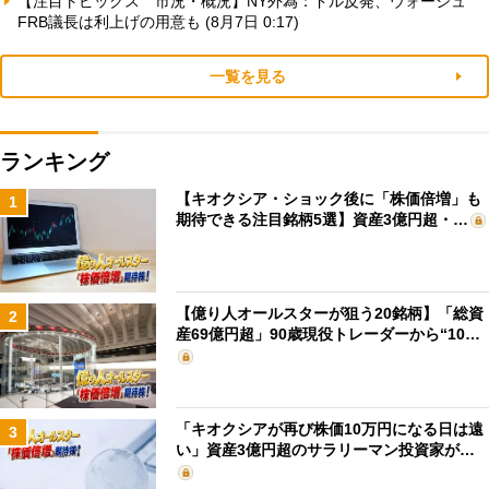
【注目トピックス 市況・概況】NY外為：ドル反発、ウォーシュ
FRB議長は利上げの用意も (8月7日 0:17)
一覧を見る
ランキング
【キオクシア・ショック後に「株価倍増」も
1
期待できる注目銘柄5選】資産3億円超・…
【億り人オールスターが狙う20銘柄】「総資
2
産69億円超」90歳現役トレーダーから“10…
「キオクシアが再び株価10万円になる日は遠
3
い」資産3億円超のサラリーマン投資家が…