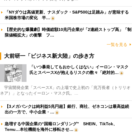
「NYダウは高値更新、ナスダック・S&P500は足踏み」が意味する
米国株市場の変化 半…
【歴史的な爆騰劇】時価総額10兆円企業が「2連続ストップ高」「制
限値幅拡大」の衝撃 フ…
一覧を見る
大前研一「ビジネス新大陸」の歩き方
「いつ暴発してもおかしくはない」イーロン・マスク
氏とスペースXが抱えるリスクの数々「絶対的…
宇宙開発企業「スペースX」の上場で史上初の「兆万長者（トリリオ
ネア）」となったイーロン・マスク氏。…
【3メガバンクは純利益5兆円超】銀行、商社、ゼネコンは最高益続
出の一方で、中小企業・…
急増する中国企業の“国籍ロンダリング” SHEIN、TikTok、
Temu…本社機能を海外に移転させ…