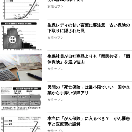
女性セブン
生保レディの甘い言葉に要注意 古い保険の
下取りに隠された罠
女性セブン
生保社員が自社商品よりも「県民共済」「団
体保険」を選ぶ理由
女性セブン
民間の「死亡保険」は最小限でいい 国や企
業から手厚い保障アリ
女性セブン
本当に「がん保険」に入るべき？ がん罹患
率と医療費の誤解
女性セブン