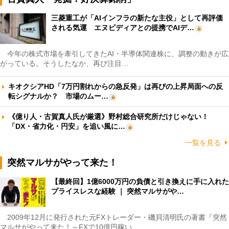
三菱重工が「AIインフラの新たな主役」として再評価
される気運 エヌビディアとの提携でAIデ…
今年の株式市場を牽引してきたAI・半導体関連株に、調整の動きが広
がっている。そうしたなか、再び注目…
キオクシアHD「7万円割れからの急反発」は再びの上昇局面への反
転シグナルか？ 市場のムー…
《億り人・古賀真人氏が厳選》野村総合研究所だけじゃない！
「DX・省力化・円安」を追い風に…
一覧を見る
突然マルサがやって来た！
【最終回】1億6000万円の負債と引き換えに手に入れた
プライスレスな経験 ｜ 突然マルサがや…
2009年12月に発行された元FXトレーダー・磯貝清明氏の著書『突然
マルサがやって来た！～FXで10億円稼い…