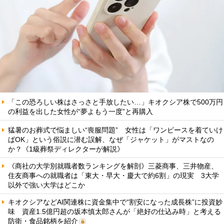
「この恐ろしい株はさっさと手放したい…」キオクシア株で500万円
の利益を出した女性が“夢よもう一度”と再購入
猛暑のお葬式で悩ましい“喪服問題” 女性は「ワンピースを着ていけ
ばOK」という俗説に潜む誤解、なぜ「ジャケット」がマストなの
か？《1級葬祭ディレクターが解説》
《商社の大学別就職者数ランキングを解剖》三菱商事、三井物産、
住友商事への就職者は「東大・早大・慶大で約6割」の現実 3大学
以外で強い大学はどこか
キオクシアなどAI関連株に資金集中で“割安になった成長株”に投資妙
味 資産1.5億円超の坂本慎太郎さんが「絶好の仕込み時」と考える
防衛・食品銘柄を紹介