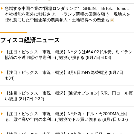
急増する中国企業の“国籍ロンダリング” SHEIN、TikTok、Temu…
本社機能を海外に移転させ、トランプ関税の回避を狙う 現地人を
隠れ蓑にした中国企業の農業参入・土地取得への懸念も
フィスコ経済ニュース
【注目トピックス 市況・概況】NYダウは464.02ドル安、対イラン
協議の不透明感や早期利上げ観測が強まる (8月7日 6:08)
【注目トピックス 市況・概況】8月6日のNY為替概況 (8月7日
4:34)
【注目トピックス 市況・概況】[通貨オプション] R/R、円コール買
い後退 (8月7日 2:32)
【注目トピックス 市況・概況】NY外為：ドル・円200DMA上回
る、原油高や年内の米利上げ観測でドル買い強まる (8月7日 0:37)