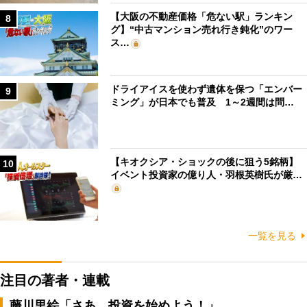
【大阪の不動産価格「危ない駅」ランキン
8
グ】“中古マンション売れ行き鈍化”のワー
ス…
ドライアイスを使わず遺体を保つ「エンバー
9
ミング」が日本でも普及 1～2週間は問…
【キオクシア・ショックの後に狙う5銘柄】
10
イベント投資家の億り人・羽根英樹氏が厳…
一覧を見る
注目の著者・連載
藤川里絵「さあ、投資を始めよう！」