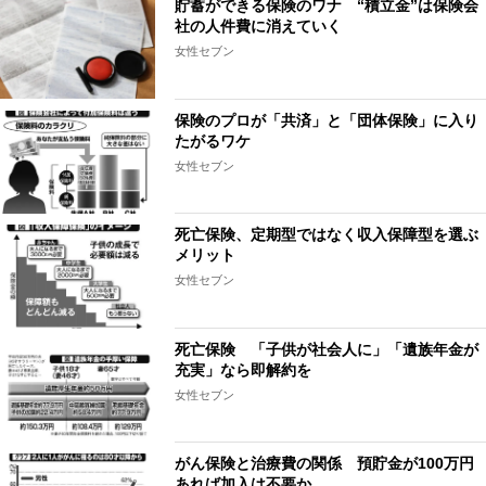
貯蓄ができる保険のワナ “積立金”は保険会
社の人件費に消えていく
女性セブン
保険のプロが「共済」と「団体保険」に入り
たがるワケ
女性セブン
死亡保険、定期型ではなく収入保障型を選ぶ
メリット
女性セブン
死亡保険 「子供が社会人に」「遺族年金が
充実」なら即解約を
女性セブン
がん保険と治療費の関係 預貯金が100万円
あれば加入は不要か