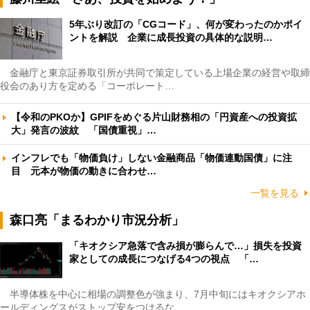
5年ぶり改訂の「CGコード」、何が変わったのかポイ
ントを解説 企業に成長投資の具体的な説明…
金融庁と東京証券取引所が共同で策定している上場企業の経営や取締
役会のあり方を定める「コーポレート…
【令和のPKOか】GPIFをめぐる片山財務相の「円資産への投資拡
大」発言の波紋 「国債重視」…
インフレでも「物価負け」しない金融商品「物価連動国債」に注
目 元本が物価の動きに合わせ…
一覧を見る
森口亮「まるわかり市況分析」
「キオクシア急落で含み損が膨らんで…」損失を投資
家としての成長につなげる4つの視点 「…
半導体株を中心に相場の調整色が強まり、7月中旬にはキオクシアホ
ールディングスがストップ安をつけるな…