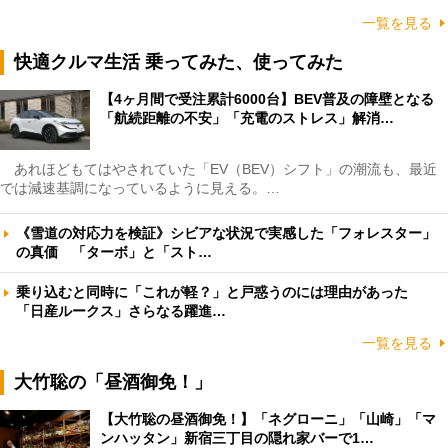
一覧を見る
快適クルマ生活 乗ってみた、使ってみた
【4ヶ月間で受注累計6000台】BEV普及の障壁となる
「航続距離の不安」「充電のストレス」解消…
あれほどもてはやされていた「EV（BEV）シフト」の潮流も、最近
では減速基調になっているように見える。…
《雪道の対応力を検証》シビアな状況で実感した「フォレスター」
の真価 「ターボ」と「スト…
乗り込むと同時に「これが軽？」と戸惑うのには理由があった
「日産ルークス」さらなる躍進…
一覧を見る
大竹聡の「昼酒御免！」
【大竹聡の昼酒御免！】「ネグローニ」「山崎」「マ
ンハッタン」新宿三丁目の隠れ家バーで1…