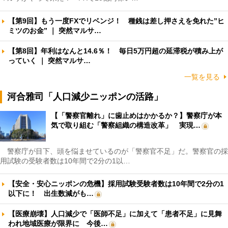
【第9回】もう一度FXでリベンジ！ 種銭は差し押さえを免れた”ヒ
ミツのお金” ｜ 突然マルサ…
【第8回】年利はなんと14.6％！ 毎日5万円超の延滞税が積み上が
っていく ｜ 突然マルサ…
一覧を見る
河合雅司「人口減少ニッポンの活路」
【「警察官離れ」に歯止めはかかるか？】警察庁が本
気で取り組む「警察組織の構造改革」 実現…
警察庁が目下、頭を悩ませているのが「警察官不足」だ。警察官の採
用試験の受験者数は10年間で2分の1以…
【安全・安心ニッポンの危機】採用試験受験者数は10年間で2分の1
以下に！ 出生数減がも…
【医療崩壊】人口減少で「医師不足」に加えて「患者不足」に見舞
われ地域医療が限界に 今後…