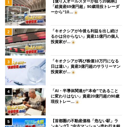
【億り人オールスターが狙う20銘柄】
1
「総資産69億円超」90歳現役トレーダ
ーから“10…
「キオクシアが今後も利益を出し続け
2
るかは分からない」資産11億円の個人
投資家が…
「キオクシアが再び株価10万円になる
3
日は遠い」資産3億円超のサラリーマン
投資家が…
「AI・半導体関連が“本命”であること
4
に変わりはない」資産20億円超の90歳
現役トレー…
【首都圏の不動産価格「危ない駅」ラ
5
ンキング】“中古マンション売れ行き鈍