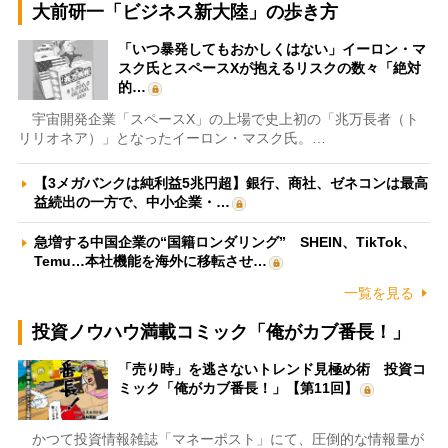
大前研一「ビジネス新大陸」の歩き方
「いつ暴発してもおかしくはない」イーロン・マ
スク氏とスペースXが抱えるリスクの数々「絶対
的…
宇宙開発企業「スペースX」の上場で史上初の「兆万長者（ト
リリオネア）」となったイーロン・マスク氏。…
【3メガバンクは純利益5兆円超】銀行、商社、ゼネコンは最高
益続出の一方で、中小企業・…
急増する中国企業の“国籍ロンダリング” SHEIN、TikTok、
Temu…本社機能を海外に移転させ…
一覧を見る
投資ノウハウ満載コミック「俺がカブ番長！」
「売り時」を逃さないトレンド見極め術 投資コ
ミック「俺がカブ番長！」【第11回】
かつて投資情報雑誌「マネーポスト」にて、圧倒的な情報量が