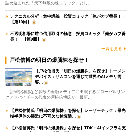
詰め込まれた「天下無敵の株コミック」とし…
テクニカル分析・集中講義 投資コミック「俺がカブ番長！」
【第10回】
不透明相場に勝つ信用取引の極意 投資コミック「俺がカブ番
長！」【第9回】
一覧を見る
戸松信博の明日の爆騰株を探せ！
【戸松信博氏「明日の爆騰株」を探せ】トーメン
デバイス：サムスンを通じて世界のAIメモリ需
要…
新聞や雑誌など多数の金融メディアに出演するグローバルリン
クアドバイザーズ代表の戸松信博氏が、最新…
【戸松信博氏「明日の爆騰株」を探せ】レーザーテック：最先
端半導体の製造に不可欠な検査装…
【戸松信博氏「明日の爆騰株」を探せ】TDK：AIインフラを支