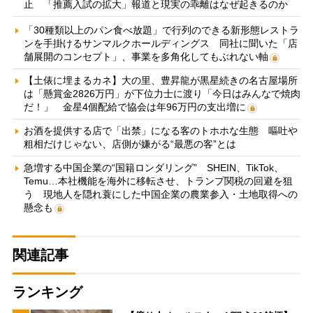
止 「推薦入試の拡大」報道と現実の乖離はなぜ起きるのか
「30種類以上のパン食べ放題」で行列のできる新形態レストラ
ンを手掛けるサンマルクホールディングス 同社に聞いた「店
舗展開のコンセプト」、事業を多角化してもぶれない軸
【土俵に埋まるカネ】大の里、豊昇龍が黒星続きの名古屋場所
は「懸賞金2826万円」が下位力士に渡り「今日はみんなで焼肉
だ！」 金星4個配給で協会は年96万円の支出増に
お酒を提供する店で「出禁」になる客のトホホな生態 嘔吐や
粗相だけじゃない、店側が嫌がる“最悪の客”とは
急増する中国企業の“国籍ロンダリング” SHEIN、TikTok、
Temu…本社機能を海外に移転させ、トランプ関税の回避を狙
う 現地人を隠れ蓑にした中国企業の農業参入・土地取得への
懸念も
関連記事
ランキング