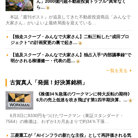
ん」2000億円超不動産投資トラブル“異常なく
ら…
本誌『週刊ポスト』が追及してきた不動産投資商品「みんなで
大家さん」がいよいよ最終局面を迎えている…
【独走スクープ・みんなで大家さん】二転三転した“成田プロ
ジェクト”の計画変更の裏で起き…
【追及スクープ・みんなで大家さん】独占入手“内部議事録”で
明かされる柳瀬健一・代表の思…
一覧を見る
古賀真人「発掘！好決算銘柄」
《株価34％急落のワークマンに特大反転の期待》
6月の売上低迷を吹き飛ばす第1四半期決算、…
6月3日に8330円をつけたワークマン（東証スタンダード・
7564）の株価は、わずか1カ月あまりで約34％下落…
三菱重工が「AIインフラの新たな主役」として再評価される気