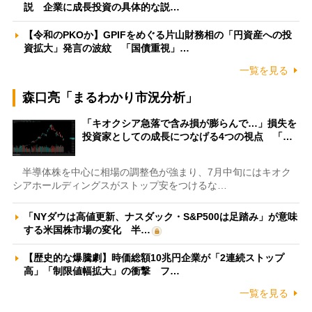
説 企業に成長投資の具体的な説…
【令和のPKOか】GPIFをめぐる片山財務相の「円資産への投
資拡大」発言の波紋 「国債重視」…
一覧を見る
森口亮「まるわかり市況分析」
「キオクシア急落で含み損が膨らんで…」損失を
投資家としての成長につなげる4つの視点 「…
半導体株を中心に相場の調整色が強まり、7月中旬にはキオク
シアホールディングスがストップ安をつけるな…
「NYダウは高値更新、ナスダック・S&P500は足踏み」が意味
する米国株市場の変化 半…
【歴史的な爆騰劇】時価総額10兆円企業が「2連続ストップ
高」「制限値幅拡大」の衝撃 フ…
一覧を見る