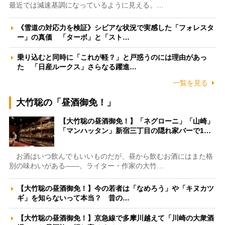
最近では減速基調になっているように見える。…
《雪道の対応力を検証》シビアな状況で実感した「フォレスタ
ー」の真価 「ターボ」と「スト…
乗り込むと同時に「これが軽？」と戸惑うのには理由があっ
た 「日産ルークス」さらなる躍進…
一覧を見る
大竹聡の「昼酒御免！」
【大竹聡の昼酒御免！】「ネグローニ」「山崎」
「マンハッタン」新宿三丁目の隠れ家バーで1…
お酒はいつ飲んでもいいものだが、昼から飲むお酒にはまた格
別の味わいがある――。ライター・作家の大竹…
【大竹聡の昼酒御免！】今の若者は「なめろう」や「キヌカツ
ギ」を知らないって本当？ 昔の…
【大竹聡の昼酒御免！】京急線で多摩川越えて「川崎の大衆酒