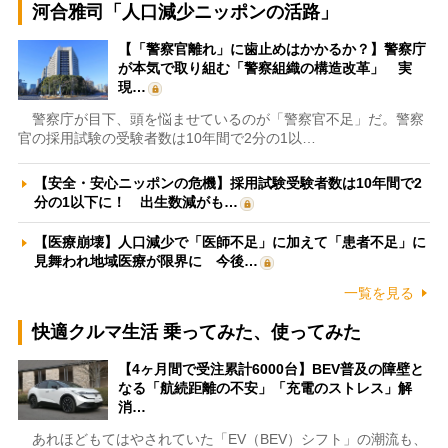
河合雅司「人口減少ニッポンの活路」
【「警察官離れ」に歯止めはかかるか？】警察庁
が本気で取り組む「警察組織の構造改革」 実
現…
警察庁が目下、頭を悩ませているのが「警察官不足」だ。警察
官の採用試験の受験者数は10年間で2分の1以…
【安全・安心ニッポンの危機】採用試験受験者数は10年間で2
分の1以下に！ 出生数減がも…
【医療崩壊】人口減少で「医師不足」に加えて「患者不足」に
見舞われ地域医療が限界に 今後…
一覧を見る
快適クルマ生活 乗ってみた、使ってみた
【4ヶ月間で受注累計6000台】BEV普及の障壁と
なる「航続距離の不安」「充電のストレス」解
消…
あれほどもてはやされていた「EV（BEV）シフト」の潮流も、