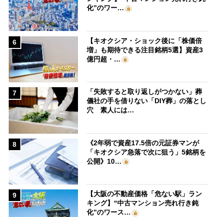
化”のワー…
【キオクシア・ショック後に「株価倍
6
増」も期待できる注目銘柄5選】資産3
億円超・…
「失敗すると取り返しがつかない」葬
7
儀社の手を借りない「DIY葬」の落とし
穴 素人には…
《2年弱で資産17.5倍の元証券マンが
8
「キオクシア急落で次に狙う」5銘柄を
公開》10…
【大阪の不動産価格「危ない駅」ラン
9
キング】“中古マンション売れ行き鈍
化”のワース…