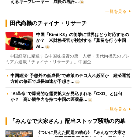
えるキープレーヤー 成長の再評…
一覧を見る
田代尚機のチャイナ・リサーチ
中国「Kimi K3」の衝撃に世界はどう対応するの
か？ 米財務長官が検討する「蒸留を行う中国
AI…
中国経済に精通する中国株投資の第一人者・田代尚機氏のプレ
ミアム連載「チャイナ・リサーチ」。中国企…
中国経済“予想外の低成長”で政策のテコ入れ必至か 経済運営
方針の修正で成長加速が予想さ…
“AI革命”で爆発的な需要拡大が見込まれる「CXO」とは何
か？ 高い競争力を持つ中国の医薬品…
一覧を見る
「みんなで大家さん」配当ストップ騒動の内幕
《ついに見えた問題の核心》「みんなで大家さ