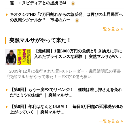
運 エヌビディアとの提携でAI…
キオクシアHD「7万円割れからの急反発」は再びの上昇局面へ
の反転シグナルか？ 市場のムー…
一覧を見る
突然マルサがやって来た！
【最終回】1億6000万円の負債と引き換えに手に
入れたプライスレスな経験 ｜ 突然マルサがや…
2009年12月に発行された元FXトレーダー・磯貝清明氏の著書
『突然マルサがやって来た！～FXで10億円稼い…
【第9回】もう一度FXでリベンジ！ 種銭は差し押さえを免れ
た”ヒミツのお金” ｜ 突然マルサ…
【第8回】年利はなんと14.6％！ 毎日5万円超の延滞税が積み
上がっていく ｜ 突然マルサ…
一覧を見る