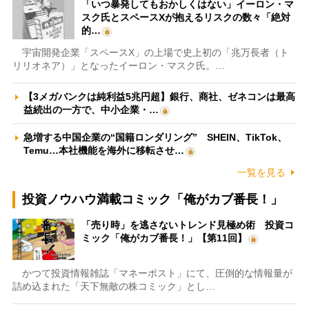
「いつ暴発してもおかしくはない」イーロン・マ
スク氏とスペースXが抱えるリスクの数々「絶対
的…
宇宙開発企業「スペースX」の上場で史上初の「兆万長者（ト
リリオネア）」となったイーロン・マスク氏。…
【3メガバンクは純利益5兆円超】銀行、商社、ゼネコンは最高
益続出の一方で、中小企業・…
急増する中国企業の“国籍ロンダリング” SHEIN、TikTok、
Temu…本社機能を海外に移転させ…
一覧を見る
投資ノウハウ満載コミック「俺がカブ番長！」
「売り時」を逃さないトレンド見極め術 投資コ
ミック「俺がカブ番長！」【第11回】
かつて投資情報雑誌「マネーポスト」にて、圧倒的な情報量が
詰め込まれた「天下無敵の株コミック」とし…