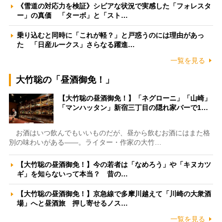
《雪道の対応力を検証》シビアな状況で実感した「フォレスタ
ー」の真価 「ターボ」と「スト…
乗り込むと同時に「これが軽？」と戸惑うのには理由があっ
た 「日産ルークス」さらなる躍進…
一覧を見る
大竹聡の「昼酒御免！」
【大竹聡の昼酒御免！】「ネグローニ」「山崎」
「マンハッタン」新宿三丁目の隠れ家バーで1…
お酒はいつ飲んでもいいものだが、昼から飲むお酒にはまた格
別の味わいがある――。ライター・作家の大竹…
【大竹聡の昼酒御免！】今の若者は「なめろう」や「キヌカツ
ギ」を知らないって本当？ 昔の…
【大竹聡の昼酒御免！】京急線で多摩川越えて「川崎の大衆酒
場」へと昼酒旅 押し寄せるノス…
一覧を見る