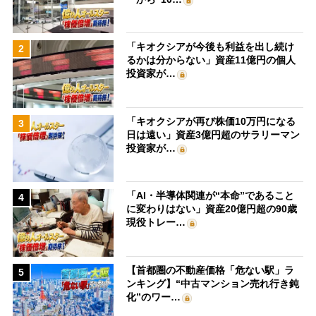
「キオクシアが今後も利益を出し続け
2
るかは分からない」資産11億円の個人
投資家が…
「キオクシアが再び株価10万円になる
3
日は遠い」資産3億円超のサラリーマン
投資家が…
「AI・半導体関連が“本命”であること
4
に変わりはない」資産20億円超の90歳
現役トレー…
【首都圏の不動産価格「危ない駅」ラ
5
ンキング】“中古マンション売れ行き鈍
化”のワー…