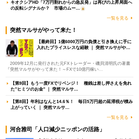
キオクシアHD「7万円割れからの急反発」は再びの上昇局面へ
の反転シグナルか？ 市場のムー…
一覧を見る
突然マルサがやって来た！
【最終回】1億6000万円の負債と引き換えに手に
入れたプライスレスな経験 ｜ 突然マルサがや…
2009年12月に発行された元FXトレーダー・磯貝清明氏の著書
『突然マルサがやって来た！～FXで10億円稼い…
【第9回】もう一度FXでリベンジ！ 種銭は差し押さえを免れ
た”ヒミツのお金” ｜ 突然マルサ…
【第8回】年利はなんと14.6％！ 毎日5万円超の延滞税が積み
上がっていく ｜ 突然マルサ…
一覧を見る
河合雅司「人口減少ニッポンの活路」