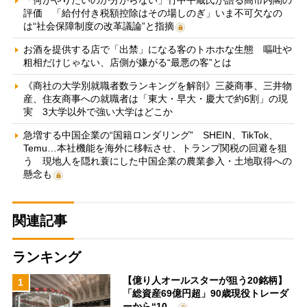
評価 「給付付き税額控除はその場しのぎ」いま不可欠なの
は“社会保障制度の改革議論”と指摘
お酒を提供する店で「出禁」になる客のトホホな生態 嘔吐や
粗相だけじゃない、店側が嫌がる“最悪の客”とは
《商社の大学別就職者数ランキングを解剖》三菱商事、三井物
産、住友商事への就職者は「東大・早大・慶大で約6割」の現
実 3大学以外で強い大学はどこか
急増する中国企業の“国籍ロンダリング” SHEIN、TikTok、
Temu…本社機能を海外に移転させ、トランプ関税の回避を狙
う 現地人を隠れ蓑にした中国企業の農業参入・土地取得への
懸念も
関連記事
ランキング
【億り人オールスターが狙う20銘柄】
1
「総資産69億円超」90歳現役トレーダ
ーから“10…