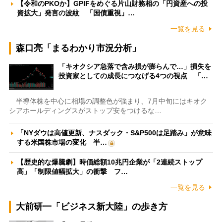
【令和のPKOか】GPIFをめぐる片山財務相の「円資産への投
資拡大」発言の波紋 「国債重視」…
一覧を見る
森口亮「まるわかり市況分析」
「キオクシア急落で含み損が膨らんで…」損失を
投資家としての成長につなげる4つの視点 「…
半導体株を中心に相場の調整色が強まり、7月中旬にはキオク
シアホールディングスがストップ安をつけるな…
「NYダウは高値更新、ナスダック・S&P500は足踏み」が意味
する米国株市場の変化 半…
【歴史的な爆騰劇】時価総額10兆円企業が「2連続ストップ
高」「制限値幅拡大」の衝撃 フ…
一覧を見る
大前研一「ビジネス新大陸」の歩き方