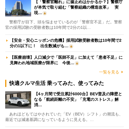
【「警察官離れ」に歯止めはかかるか？】警察庁
が本気で取り組む「警察組織の構造改革」 実
現…
警察庁が目下、頭を悩ませているのが「警察官不足」だ。警察
官の採用試験の受験者数は10年間で2分の1以…
【安全・安心ニッポンの危機】採用試験受験者数は10年間で2
分の1以下に！ 出生数減がも…
【医療崩壊】人口減少で「医師不足」に加えて「患者不足」に
見舞われ地域医療が限界に 今後…
一覧を見る
快適クルマ生活 乗ってみた、使ってみた
【4ヶ月間で受注累計6000台】BEV普及の障壁と
なる「航続距離の不安」「充電のストレス」解
消…
あれほどもてはやされていた「EV（BEV）シフト」の潮流も、
最近では減速基調になっているように見える。…