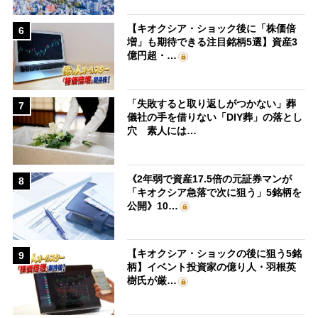
【キオクシア・ショック後に「株価倍
6
増」も期待できる注目銘柄5選】資産3
億円超・…
「失敗すると取り返しがつかない」葬
7
儀社の手を借りない「DIY葬」の落とし
穴 素人には…
《2年弱で資産17.5倍の元証券マンが
8
「キオクシア急落で次に狙う」5銘柄を
公開》10…
【キオクシア・ショックの後に狙う5銘
9
柄】イベント投資家の億り人・羽根英
樹氏が厳…