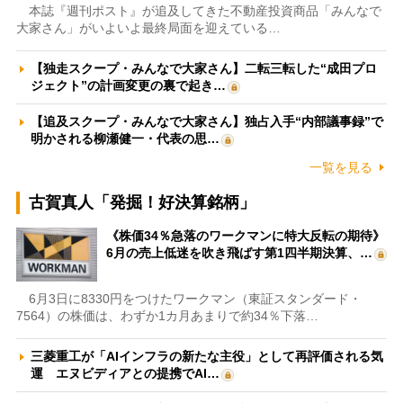
本誌『週刊ポスト』が追及してきた不動産投資商品「みんなで
大家さん」がいよいよ最終局面を迎えている…
【独走スクープ・みんなで大家さん】二転三転した“成田プロ
ジェクト”の計画変更の裏で起き…
【追及スクープ・みんなで大家さん】独占入手“内部議事録”で
明かされる柳瀬健一・代表の思…
一覧を見る
古賀真人「発掘！好決算銘柄」
《株価34％急落のワークマンに特大反転の期待》
6月の売上低迷を吹き飛ばす第1四半期決算、…
6月3日に8330円をつけたワークマン（東証スタンダード・
7564）の株価は、わずか1カ月あまりで約34％下落…
三菱重工が「AIインフラの新たな主役」として再評価される気
運 エヌビディアとの提携でAI…