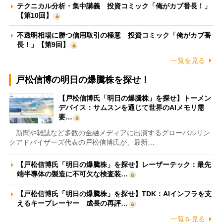
テクニカル分析・集中講義 投資コミック「俺がカブ番長！」
【第10回】
不透明相場に勝つ信用取引の極意 投資コミック「俺がカブ番
長！」【第9回】
一覧を見る
戸松信博の明日の爆騰株を探せ！
【戸松信博氏「明日の爆騰株」を探せ】トーメン
デバイス：サムスンを通じて世界のAIメモリ需
要…
新聞や雑誌など多数の金融メディアに出演するグローバルリン
クアドバイザーズ代表の戸松信博氏が、最新…
【戸松信博氏「明日の爆騰株」を探せ】レーザーテック：最先
端半導体の製造に不可欠な検査装…
【戸松信博氏「明日の爆騰株」を探せ】TDK：AIインフラを支
えるキープレーヤー 成長の再評…
一覧を見る