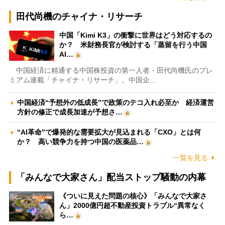
田代尚機のチャイナ・リサーチ
中国「Kimi K3」の衝撃に世界はどう対応するの
か？ 米財務長官が検討する「蒸留を行う中国
AI…
中国経済に精通する中国株投資の第一人者・田代尚機氏のプレ
ミアム連載「チャイナ・リサーチ」。中国企…
中国経済“予想外の低成長”で政策のテコ入れ必至か 経済運営
方針の修正で成長加速が予想さ…
“AI革命”で爆発的な需要拡大が見込まれる「CXO」とは何
か？ 高い競争力を持つ中国の医薬品…
一覧を見る
「みんなで大家さん」配当ストップ騒動の内幕
《ついに見えた問題の核心》「みんなで大家さ
ん」2000億円超不動産投資トラブル“異常なく
ら…