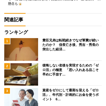
懸念も
関連記事
ランキング
豊臣兄弟は転戦続きでなぜ軍費が続い
1
たのか？ 信長亡き後、秀吉・秀長の
突出した経済…
後悔しない老後を実現するための「ゼ
2
ロ活」の極意 「思い入れある品こそ
早めに手放す…
資産をゼロにして最期を迎える「ゼロ
3
活」、年代別・計画的にお金を使うポ
イント 6…