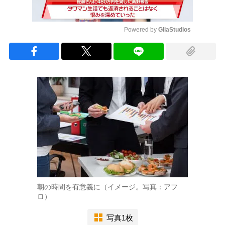
Powered by 
GliaStudios
Mute
朝の時間を有意義に（イメージ。写真：アフ
ロ）
写真1枚