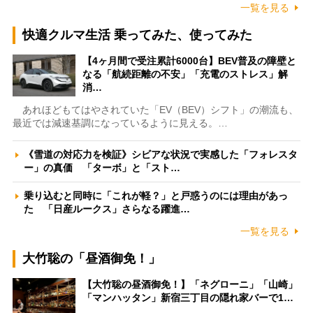
一覧を見る
快適クルマ生活 乗ってみた、使ってみた
【4ヶ月間で受注累計6000台】BEV普及の障壁と
なる「航続距離の不安」「充電のストレス」解
消…
あれほどもてはやされていた「EV（BEV）シフト」の潮流も、
最近では減速基調になっているように見える。…
《雪道の対応力を検証》シビアな状況で実感した「フォレスタ
ー」の真価 「ターボ」と「スト…
乗り込むと同時に「これが軽？」と戸惑うのには理由があっ
た 「日産ルークス」さらなる躍進…
一覧を見る
大竹聡の「昼酒御免！」
【大竹聡の昼酒御免！】「ネグローニ」「山崎」
「マンハッタン」新宿三丁目の隠れ家バーで1…