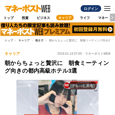
ログイン
トップ
投資
ビジネス
キャリア
ライフ
マネー
トップ
キャリア
働き方
朝からちょっと贅沢に 朝食ミーティング向きの都
キャリア
2019.01.14 07:00
マネーポストWEB
朝からちょっと贅沢に 朝食ミーティン
グ向きの都内高級ホテル3選
もっと見る
arrow_forward_ios