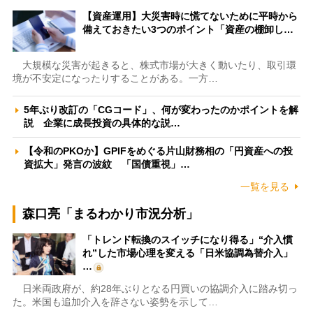
【資産運用】大災害時に慌てないために平時から
備えておきたい3つのポイント「資産の棚卸し…
大規模な災害が起きると、株式市場が大きく動いたり、取引環
境が不安定になったりすることがある。一方…
5年ぶり改訂の「CGコード」、何が変わったのかポイントを解
説 企業に成長投資の具体的な説…
【令和のPKOか】GPIFをめぐる片山財務相の「円資産への投
資拡大」発言の波紋 「国債重視」…
一覧を見る
森口亮「まるわかり市況分析」
「トレンド転換のスイッチになり得る」“介入慣
れ”した市場心理を変える「日米協調為替介入」
…
日米両政府が、約28年ぶりとなる円買いの協調介入に踏み切っ
た。米国も追加介入を辞さない姿勢を示して…