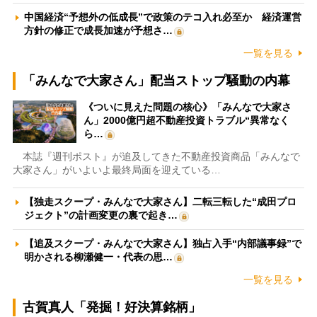
中国経済“予想外の低成長”で政策のテコ入れ必至か 経済運営
方針の修正で成長加速が予想さ…
一覧を見る
「みんなで大家さん」配当ストップ騒動の内幕
《ついに見えた問題の核心》「みんなで大家さ
ん」2000億円超不動産投資トラブル“異常なく
ら…
本誌『週刊ポスト』が追及してきた不動産投資商品「みんなで
大家さん」がいよいよ最終局面を迎えている…
【独走スクープ・みんなで大家さん】二転三転した“成田プロ
ジェクト”の計画変更の裏で起き…
【追及スクープ・みんなで大家さん】独占入手“内部議事録”で
明かされる柳瀬健一・代表の思…
一覧を見る
古賀真人「発掘！好決算銘柄」