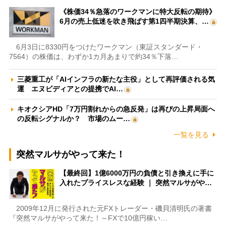
《株価34％急落のワークマンに特大反転の期待》
6月の売上低迷を吹き飛ばす第1四半期決算、…
6月3日に8330円をつけたワークマン（東証スタンダード・
7564）の株価は、わずか1カ月あまりで約34％下落…
三菱重工が「AIインフラの新たな主役」として再評価される気
運 エヌビディアとの提携でAI…
キオクシアHD「7万円割れからの急反発」は再びの上昇局面へ
の反転シグナルか？ 市場のムー…
一覧を見る
突然マルサがやって来た！
【最終回】1億6000万円の負債と引き換えに手に
入れたプライスレスな経験 ｜ 突然マルサがや…
2009年12月に発行された元FXトレーダー・磯貝清明氏の著書
『突然マルサがやって来た！～FXで10億円稼い…