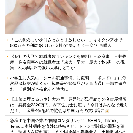
「この恐ろしい株はさっさと手放したい…」キオクシア株で
500万円の利益を出した女性が“夢よもう一度”と再購入
《商社の大学別就職者数ランキングを解剖》三菱商事、三井物
産、住友商事への就職者は「東大・早大・慶大で約6割」の現
実 3大学以外で強い大学はどこか
小学生に人気の「シール流通事情」に変調 「ボンドロ」は依
然品薄状態が続くが、模倣品や類似品が大量流通し一部で値崩
れ 「選別が本格化する時代に」
【土俵に埋まるカネ】大の里、豊昇龍が黒星続きの名古屋場所
は「懸賞金2826万円」が下位力士に渡り「今日はみんなで焼肉
だ！」 金星4個配給で協会は年96万円の支出増に
急増する中国企業の“国籍ロンダリング” SHEIN、TikTok、
Temu…本社機能を海外に移転させ、トランプ関税の回避を狙
う 現地人を隠れ蓑にした中国企業の農業参入・土地取得への