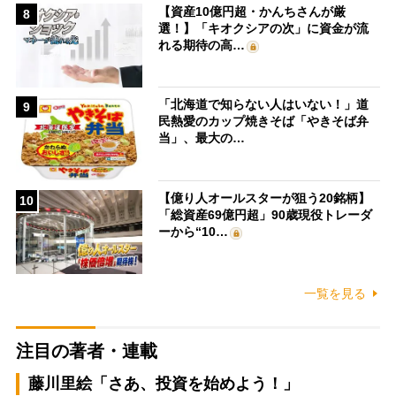
【資産10億円超・かんちさんが厳
8
選！】「キオクシアの次」に資金が流
れる期待の高…
「北海道で知らない人はいない！」道
9
民熱愛のカップ焼きそば「やきそば弁
当」、最大の…
【億り人オールスターが狙う20銘柄】
10
「総資産69億円超」90歳現役トレーダ
ーから“10…
一覧を見る
注目の著者・連載
藤川里絵「さあ、投資を始めよう！」