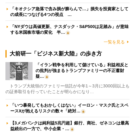
「キオクシア急落で含み損が膨らんで…」損失を投資家として
の成長につなげる4つの視点 …
「NYダウは高値更新、ナスダック・S&P500は足踏み」が意味
する米国株市場の変化 半…
一覧を見る
大前研一「ビジネス新大陸」の歩き方
「イラン戦争を利用して儲けている」利益相反と
の批判が強まるトランプファミリーの不正蓄財
疑…
トランプ大統領のファミリー信託が今年1～3月に3000回以上も
の証券取引を行っていたことが明らかになり…
「いつ暴発してもおかしくはない」イーロン・マスク氏とスペ
ースXが抱えるリスクの数々「絶対…
【3メガバンクは純利益5兆円超】銀行、商社、ゼネコンは最高
益続出の一方で、中小企業・…