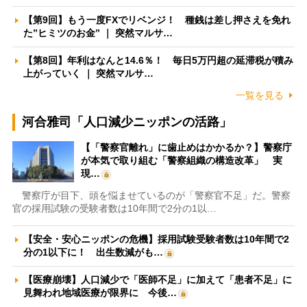
【第9回】もう一度FXでリベンジ！ 種銭は差し押さえを免れ
た”ヒミツのお金” ｜ 突然マルサ…
【第8回】年利はなんと14.6％！ 毎日5万円超の延滞税が積み
上がっていく ｜ 突然マルサ…
一覧を見る
河合雅司「人口減少ニッポンの活路」
【「警察官離れ」に歯止めはかかるか？】警察庁
が本気で取り組む「警察組織の構造改革」 実
現…
警察庁が目下、頭を悩ませているのが「警察官不足」だ。警察
官の採用試験の受験者数は10年間で2分の1以…
【安全・安心ニッポンの危機】採用試験受験者数は10年間で2
分の1以下に！ 出生数減がも…
【医療崩壊】人口減少で「医師不足」に加えて「患者不足」に
見舞われ地域医療が限界に 今後…