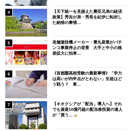
【天下統一を見据えた豊臣兄弟の経済
4
政策】秀吉が弟・秀長を紀伊に転封し
た納得の事情…
老舗遊技機メーカー・豊丸産業がパチ
5
ンコ事業停止の背景 大手と中小の格
差拡大に拍車…
《首都圏高校受験の最新事情》「学力
6
は高いが内申点がとれない」生徒はど
う戦う？ 東…
【キオクシアが「配当」導入へ】それ
7
でも資産10億円超の配当株投資の達人
が「買う…