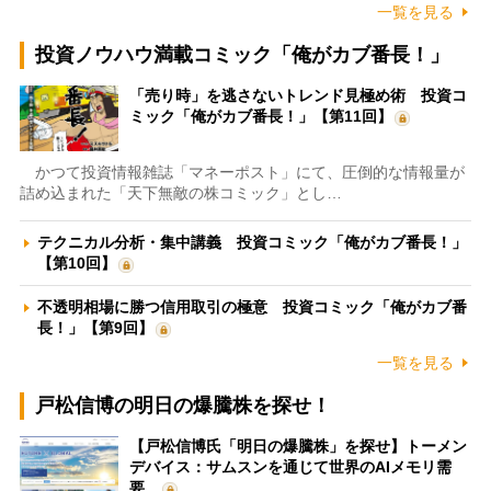
一覧を見る
投資ノウハウ満載コミック「俺がカブ番長！」
「売り時」を逃さないトレンド見極め術 投資コ
ミック「俺がカブ番長！」【第11回】
かつて投資情報雑誌「マネーポスト」にて、圧倒的な情報量が
詰め込まれた「天下無敵の株コミック」とし…
テクニカル分析・集中講義 投資コミック「俺がカブ番長！」
【第10回】
不透明相場に勝つ信用取引の極意 投資コミック「俺がカブ番
長！」【第9回】
一覧を見る
戸松信博の明日の爆騰株を探せ！
【戸松信博氏「明日の爆騰株」を探せ】トーメン
デバイス：サムスンを通じて世界のAIメモリ需
要…