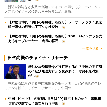
新聞や雑誌など多数の金融メディアに出演するグローバルリン
クアドバイザーズ代表の戸松信博氏が、最新…
【戸松信博氏「明日の爆騰株」を探せ】レーザーテック：最先
端半導体の製造に不可欠な検査装…
【戸松信博氏「明日の爆騰株」を探せ】TDK：AIインフラを支
えるキープレーヤー 成長の再評…
一覧を見る
田代尚機のチャイナ・リサーチ
厳しい経済情勢をどう打開するか？中国の下半期
の「経済運営方針」を読み解く 需要不足対策
が…
中国経済に精通する中国株投資の第一人者・田代尚機氏のプレ
ミアム連載「チャイナ・リサーチ」。中国の…
中国「Kimi K3」の衝撃に世界はどう対応するのか？ 米財務
長官が検討する「蒸留を行う中国…