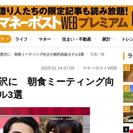
ア
ライフ
マネー
住まい・不動産
家計
トレ
贅沢に 朝食ミーティング向きの都内高級ホテル3選
写真一覧
ラ
1
2019.01.14 07:00
マネーポストWEB
沢に 朝食ミーティング向
2
ル3選
3
4