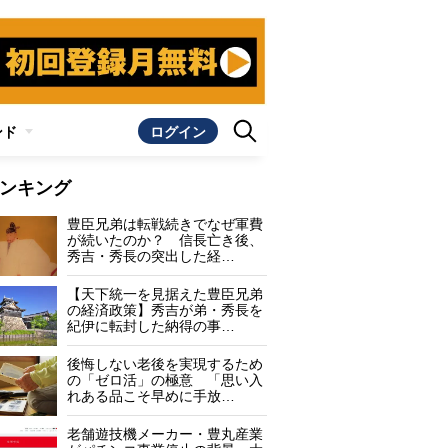
ンド
ログイン
ンキング
豊臣兄弟は転戦続きでなぜ軍費
が続いたのか？ 信長亡き後、
秀吉・秀長の突出した経…
【天下統一を見据えた豊臣兄弟
の経済政策】秀吉が弟・秀長を
紀伊に転封した納得の事…
後悔しない老後を実現するため
の「ゼロ活」の極意 「思い入
れある品こそ早めに手放…
老舗遊技機メーカー・豊丸産業