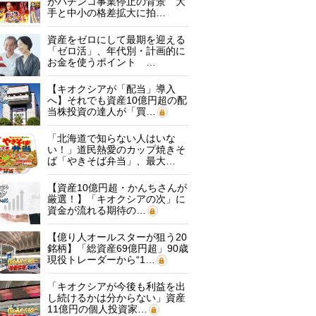
がパチンコ事業停止の背景 大
手と中小の格差拡大に拍…
資産をゼロにして最期を迎える
「ゼロ活」、年代別・計画的に
お金を使うポイント …
【キオクシアが「配当」導入
へ】それでも資産10億円超の配
当株投資の達人が「買…
「北海道で知らない人はいな
い！」道民熱愛のカップ焼きそ
ば「やきそば弁当」、最大…
【資産10億円超・かんちさんが
厳選！】「キオクシアの次」に
資金が流れる期待の…
【億り人オールスターが狙う20
銘柄】「総資産69億円超」90歳
現役トレーダーから“1…
「キオクシアが今後も利益を出
し続けるかは分からない」資産
11億円の個人投資家…