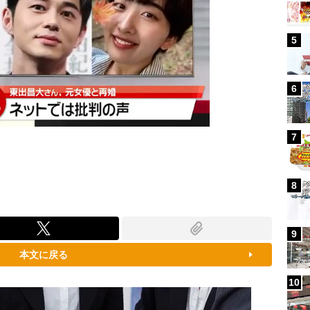
5
6
7
8
9
本文に戻る
10