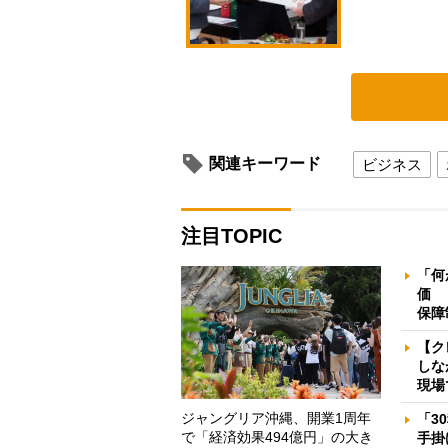
関連キーワード
ビジネス
注目TOPIC
「何
価 
保障
【ク
しな
現場
ジャングリア沖縄、開業1周年
「3
で「経済効果494億円」の大き
手掛