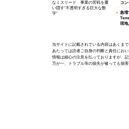
なミスリード 事業の苦戦を覆
コン
い隠す“不透明すぎる巨大な数
急増
字”
Te
現地
当サイトに記載されている内容はあくまで
あたっては読者ご自身の判断と責任におい
情報は細心の注意を払っておりますが、記
万が一、トラブル等の損失が被っても損害