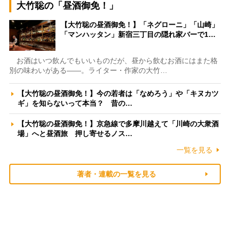
大竹聡の「昼酒御免！」
【大竹聡の昼酒御免！】「ネグローニ」「山崎」
「マンハッタン」新宿三丁目の隠れ家バーで1…
お酒はいつ飲んでもいいものだが、昼から飲むお酒にはまた格
別の味わいがある――。ライター・作家の大竹…
【大竹聡の昼酒御免！】今の若者は「なめろう」や「キヌカツ
ギ」を知らないって本当？ 昔の…
【大竹聡の昼酒御免！】京急線で多摩川越えて「川崎の大衆酒
場」へと昼酒旅 押し寄せるノス…
一覧を見る
著者・連載の一覧を見る