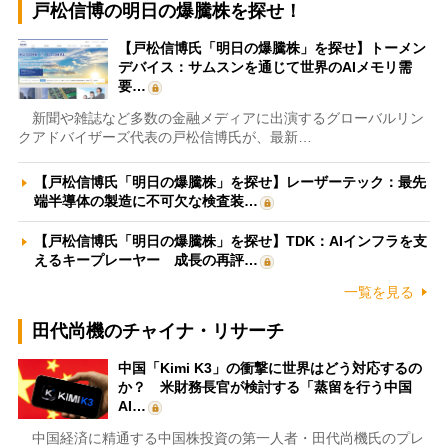
戸松信博の明日の爆騰株を探せ！
【戸松信博氏「明日の爆騰株」を探せ】トーメン
デバイス：サムスンを通じて世界のAIメモリ需
要…
新聞や雑誌など多数の金融メディアに出演するグローバルリン
クアドバイザーズ代表の戸松信博氏が、最新…
【戸松信博氏「明日の爆騰株」を探せ】レーザーテック：最先
端半導体の製造に不可欠な検査装…
【戸松信博氏「明日の爆騰株」を探せ】TDK：AIインフラを支
えるキープレーヤー 成長の再評…
一覧を見る
田代尚機のチャイナ・リサーチ
中国「Kimi K3」の衝撃に世界はどう対応するの
か？ 米財務長官が検討する「蒸留を行う中国
AI…
中国経済に精通する中国株投資の第一人者・田代尚機氏のプレ