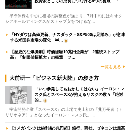
投資家としての成長につなげる4つの視点 「…
半導体株を中心に相場の調整色が強まり、7月中旬にはキオク
シアホールディングスがストップ安をつけるな…
「NYダウは高値更新、ナスダック・S&P500は足踏み」が意味
する米国株市場の変化 半…
【歴史的な爆騰劇】時価総額10兆円企業が「2連続ストップ
高」「制限値幅拡大」の衝撃 フ…
一覧を見る
大前研一「ビジネス新大陸」の歩き方
「いつ暴発してもおかしくはない」イーロン・マ
スク氏とスペースXが抱えるリスクの数々「絶対
的…
宇宙開発企業「スペースX」の上場で史上初の「兆万長者（ト
リリオネア）」となったイーロン・マスク氏。…
【3メガバンクは純利益5兆円超】銀行、商社、ゼネコンは最高