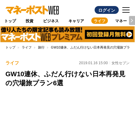
ログイン
トップ
投資
ビジネス
キャリア
ライフ
マネー
トップ
ライフ
旅行
GW10連休、ふだん行けない日本再発見の穴場旅プラン
ライフ
2019.01.16 15:00
女性セブン
GW10連休、ふだん行けない日本再発見
の穴場旅プラン6選
Loaded
:
100.00%
/
Unmute