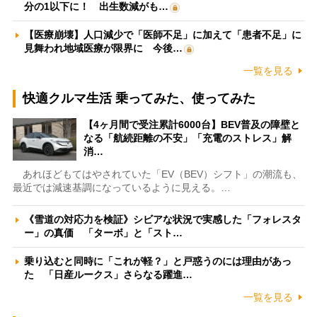
分の1以下に！ 出生数減がも…
【医療崩壊】人口減少で「医師不足」に加えて「患者不足」に
見舞われ地域医療が限界に 今後…
一覧を見る
快適クルマ生活 乗ってみた、使ってみた
【4ヶ月間で受注累計6000台】BEV普及の障壁と
なる「航続距離の不安」「充電のストレス」解
消…
あれほどもてはやされていた「EV（BEV）シフト」の潮流も、
最近では減速基調になっているように見える。…
《雪道の対応力を検証》シビアな状況で実感した「フォレスタ
ー」の真価 「ターボ」と「スト…
乗り込むと同時に「これが軽？」と戸惑うのには理由があっ
た 「日産ルークス」さらなる躍進…
一覧を見る