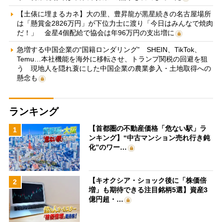
【土俵に埋まるカネ】大の里、豊昇龍が黒星続きの名古屋場所
は「懸賞金2826万円」が下位力士に渡り「今日はみんなで焼肉
だ！」 金星4個配給で協会は年96万円の支出増に
急増する中国企業の“国籍ロンダリング” SHEIN、TikTok、
Temu…本社機能を海外に移転させ、トランプ関税の回避を狙
う 現地人を隠れ蓑にした中国企業の農業参入・土地取得への
懸念も
ランキング
【首都圏の不動産価格「危ない駅」ラ
1
ンキング】“中古マンション売れ行き鈍
化”のワー…
【キオクシア・ショック後に「株価倍
2
増」も期待できる注目銘柄5選】資産3
億円超・…