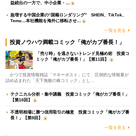
益続出の一方で、中小企業・…
急増する中国企業の“国籍ロンダリング” SHEIN、TikTok、
Temu…本社機能を海外に移転させ…
一覧を見る
投資ノウハウ満載コミック「俺がカブ番長！」
「売り時」を逃さないトレンド見極め術 投資コ
ミック「俺がカブ番長！」【第11回】
かつて投資情報雑誌「マネーポスト」にて、圧倒的な情報量が
詰め込まれた「天下無敵の株コミック」とし…
テクニカル分析・集中講義 投資コミック「俺がカブ番長！」
【第10回】
不透明相場に勝つ信用取引の極意 投資コミック「俺がカブ番
長！」【第9回】
一覧を見る