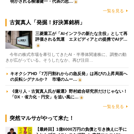
明かされる柳瀬健一・代表の思…
一覧を見る
古賀真人「発掘！好決算銘柄」
三菱重工が「AIインフラの新たな主役」として再
評価される気運 エヌビディアとの提携でAIデ…
今年の株式市場を牽引してきたAI・半導体関連株に、調整の動
きが広がっている。そうしたなか、再び注目…
キオクシアHD「7万円割れからの急反発」は再びの上昇局面へ
の反転シグナルか？ 市場のムー…
《億り人・古賀真人氏が厳選》野村総合研究所だけじゃない！
「DX・省力化・円安」を追い風に…
一覧を見る
突然マルサがやって来た！
【最終回】1億6000万円の負債と引き換えに手に