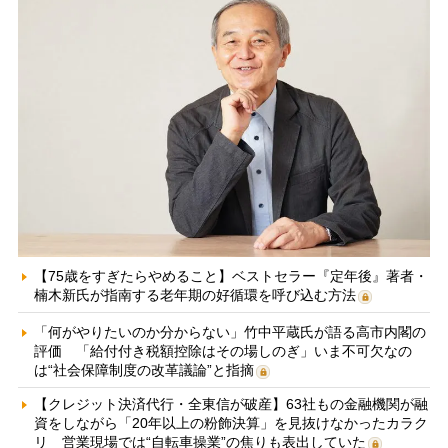
【75歳をすぎたらやめること】ベストセラー『定年後』著者・
楠木新氏が指南する老年期の好循環を呼び込む方法
「何がやりたいのか分からない」竹中平蔵氏が語る高市内閣の
評価 「給付付き税額控除はその場しのぎ」いま不可欠なの
は“社会保障制度の改革議論”と指摘
【クレジット決済代行・全東信が破産】63社もの金融機関が融
資をしながら「20年以上の粉飾決算」を見抜けなかったカラク
リ 営業現場では“自転車操業”の焦りも表出していた