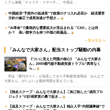
ミアム連載「チャイナ・リサーチ」。中国企…
中国経済“予想外の低成長”で政策のテコ入れ必至か 経済運営
方針の修正で成長加速が予想さ…
“AI革命”で爆発的な需要拡大が見込まれる「CXO」とは何
か？ 高い競争力を持つ中国の医薬品…
一覧を見る
「みんなで大家さん」配当ストップ騒動の内幕
《ついに見えた問題の核心》「みんなで大家さ
ん」2000億円超不動産投資トラブル“異常なく
ら…
本誌『週刊ポスト』が追及してきた不動産投資商品「みんなで
大家さん」がいよいよ最終局面を迎えている…
【独走スクープ・みんなで大家さん】二転三転した“成田プロ
ジェクト”の計画変更の裏で起き…
【追及スクープ・みんなで大家さん】独占入手“内部議事録”で