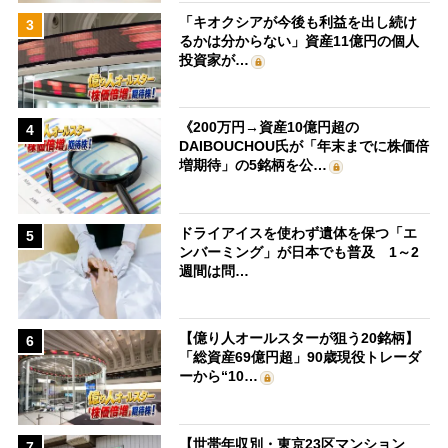
「キオクシアが今後も利益を出し続け
3
るかは分からない」資産11億円の個人
投資家が…
《200万円→資産10億円超の
4
DAIBOUCHOU氏が「年末までに株価倍
増期待」の5銘柄を公…
ドライアイスを使わず遺体を保つ「エ
5
ンバーミング」が日本でも普及 1～2
週間は問…
【億り人オールスターが狙う20銘柄】
6
「総資産69億円超」90歳現役トレーダ
ーから“10…
【世帯年収別・東京23区マンション
7