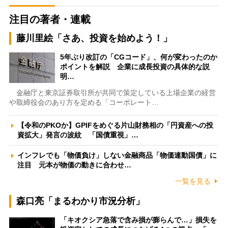
注目の著者・連載
藤川里絵「さあ、投資を始めよう！」
5年ぶり改訂の「CGコード」、何が変わったのか
ポイントを解説 企業に成長投資の具体的な説
明…
金融庁と東京証券取引所が共同で策定している上場企業の経営
や取締役会のあり方を定める「コーポレート…
【令和のPKOか】GPIFをめぐる片山財務相の「円資産への投
資拡大」発言の波紋 「国債重視」…
インフレでも「物価負け」しない金融商品「物価連動国債」に
注目 元本が物価の動きに合わせ…
一覧を見る
森口亮「まるわかり市況分析」
「キオクシア急落で含み損が膨らんで…」損失を