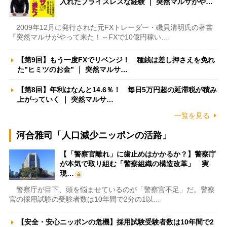
入れたプライスレスな経験 ｜ 突然マルサがや…
2009年12月に発行された元FXトレーダー・磯貝清明氏の著書
『突然マルサがやって来た！～FXで10億円稼い…
【第9回】もう一度FXでリベンジ！ 種銭は差し押さえを免れ
た”ヒミツのお金” ｜ 突然マルサ…
【第8回】年利はなんと14.6％！ 毎日5万円超の延滞税が積み
上がっていく ｜ 突然マルサ…
一覧を見る
河合雅司「人口減少ニッポンの活路」
【「警察官離れ」に歯止めはかかるか？】警察庁
が本気で取り組む「警察組織の構造改革」 実
現…
警察庁が目下、頭を悩ませているのが「警察官不足」だ。警察
官の採用試験の受験者数は10年間で2分の1以…
【安全・安心ニッポンの危機】採用試験受験者数は10年間で2