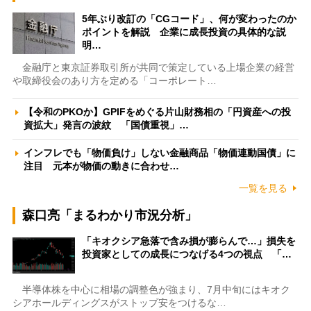
5年ぶり改訂の「CGコード」、何が変わったのか
ポイントを解説 企業に成長投資の具体的な説
明…
金融庁と東京証券取引所が共同で策定している上場企業の経営
や取締役会のあり方を定める「コーポレート…
【令和のPKOか】GPIFをめぐる片山財務相の「円資産への投
資拡大」発言の波紋 「国債重視」…
インフレでも「物価負け」しない金融商品「物価連動国債」に
注目 元本が物価の動きに合わせ…
一覧を見る
森口亮「まるわかり市況分析」
「キオクシア急落で含み損が膨らんで…」損失を
投資家としての成長につなげる4つの視点 「…
半導体株を中心に相場の調整色が強まり、7月中旬にはキオク
シアホールディングスがストップ安をつけるな…