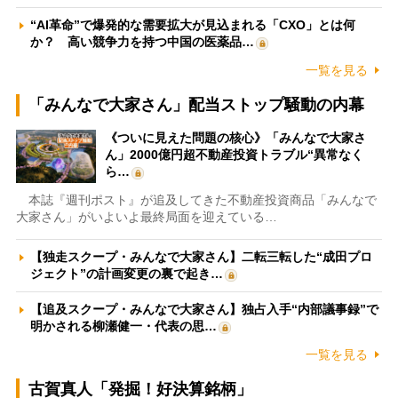
“AI革命”で爆発的な需要拡大が見込まれる「CXO」とは何
か？ 高い競争力を持つ中国の医薬品…
一覧を見る
「みんなで大家さん」配当ストップ騒動の内幕
《ついに見えた問題の核心》「みんなで大家さ
ん」2000億円超不動産投資トラブル“異常なく
ら…
本誌『週刊ポスト』が追及してきた不動産投資商品「みんなで
大家さん」がいよいよ最終局面を迎えている…
【独走スクープ・みんなで大家さん】二転三転した“成田プロ
ジェクト”の計画変更の裏で起き…
【追及スクープ・みんなで大家さん】独占入手“内部議事録”で
明かされる柳瀬健一・代表の思…
一覧を見る
古賀真人「発掘！好決算銘柄」