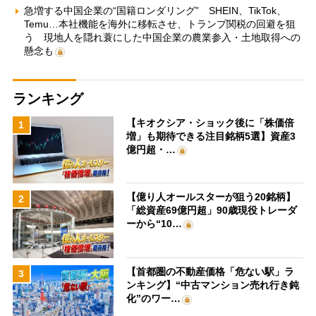
急増する中国企業の“国籍ロンダリング” SHEIN、TikTok、
Temu…本社機能を海外に移転させ、トランプ関税の回避を狙
う 現地人を隠れ蓑にした中国企業の農業参入・土地取得への
懸念も
ランキング
【キオクシア・ショック後に「株価倍
1
増」も期待できる注目銘柄5選】資産3
億円超・…
【億り人オールスターが狙う20銘柄】
2
「総資産69億円超」90歳現役トレーダ
ーから“10…
【首都圏の不動産価格「危ない駅」ラ
3
ンキング】“中古マンション売れ行き鈍
化”のワー…