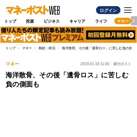
ログイン
トップ
投資
ビジネス
キャリア
ライフ
マネー
トップ
マネー
相続・終活
海洋散骨、その後「遺骨ロス」に苦しむ負の側面
マネー
2019.01.18 11:00
週刊ポスト
海洋散骨、その後「遺骨ロス」に苦しむ
負の側面も
Loaded
:
100.00%
/
Unmute