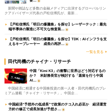
要…
新聞や雑誌など多数の金融メディアに出演するグローバルリン
クアドバイザーズ代表の戸松信博氏が、最新…
【戸松信博氏「明日の爆騰株」を探せ】レーザーテック：最先
端半導体の製造に不可欠な検査装…
【戸松信博氏「明日の爆騰株」を探せ】TDK：AIインフラを支
えるキープレーヤー 成長の再評…
一覧を見る
田代尚機のチャイナ・リサーチ
中国「Kimi K3」の衝撃に世界はどう対応するの
か？ 米財務長官が検討する「蒸留を行う中国
AI…
中国経済に精通する中国株投資の第一人者・田代尚機氏のプレ
ミアム連載「チャイナ・リサーチ」。中国企…
中国経済“予想外の低成長”で政策のテコ入れ必至か 経済運営
方針の修正で成長加速が予想さ…