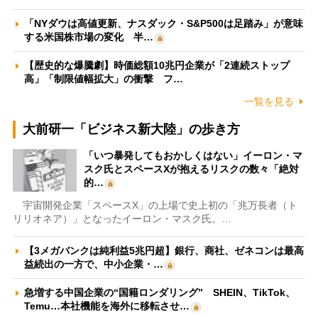
「NYダウは高値更新、ナスダック・S&P500は足踏み」が意味
する米国株市場の変化 半…
【歴史的な爆騰劇】時価総額10兆円企業が「2連続ストップ
高」「制限値幅拡大」の衝撃 フ…
一覧を見る
大前研一「ビジネス新大陸」の歩き方
「いつ暴発してもおかしくはない」イーロン・マ
スク氏とスペースXが抱えるリスクの数々「絶対
的…
宇宙開発企業「スペースX」の上場で史上初の「兆万長者（ト
リリオネア）」となったイーロン・マスク氏。…
【3メガバンクは純利益5兆円超】銀行、商社、ゼネコンは最高
益続出の一方で、中小企業・…
急増する中国企業の“国籍ロンダリング” SHEIN、TikTok、
Temu…本社機能を海外に移転させ…