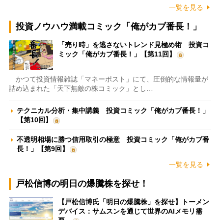
一覧を見る
投資ノウハウ満載コミック「俺がカブ番長！」
「売り時」を逃さないトレンド見極め術 投資コ
ミック「俺がカブ番長！」【第11回】
かつて投資情報雑誌「マネーポスト」にて、圧倒的な情報量が
詰め込まれた「天下無敵の株コミック」とし…
テクニカル分析・集中講義 投資コミック「俺がカブ番長！」
【第10回】
不透明相場に勝つ信用取引の極意 投資コミック「俺がカブ番
長！」【第9回】
一覧を見る
戸松信博の明日の爆騰株を探せ！
【戸松信博氏「明日の爆騰株」を探せ】トーメン
デバイス：サムスンを通じて世界のAIメモリ需