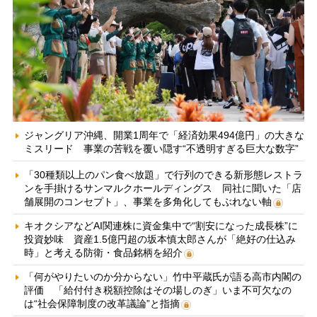
ジャングリア沖縄、開業1周年で「経済効果494億円」の大きな
ミスリード 事業の苦戦を覆い隠す“不透明すぎる巨大な数字”
「30種類以上のパン食べ放題」で行列のできる新形態レストラ
ンを手掛けるサンマルクホールディングス 同社に聞いた「店
舗展開のコンセプト」、事業を多角化してもぶれない軸
キオクシアなどAI関連株に資金集中で“割安になった成長株”に
投資妙味 資産1.5億円超の坂本慎太郎さんが「絶好の仕込み
時」と考える防衛・食品銘柄を紹介
「何がやりたいのか分からない」竹中平蔵氏が語る高市内閣の
評価 「給付付き税額控除はその場しのぎ」いま不可欠なの
は“社会保障制度の改革議論”と指摘