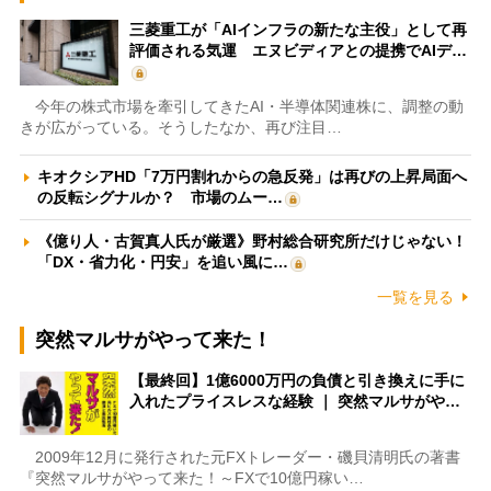
三菱重工が「AIインフラの新たな主役」として再
評価される気運 エヌビディアとの提携でAIデ…
今年の株式市場を牽引してきたAI・半導体関連株に、調整の動
きが広がっている。そうしたなか、再び注目…
キオクシアHD「7万円割れからの急反発」は再びの上昇局面へ
の反転シグナルか？ 市場のムー…
《億り人・古賀真人氏が厳選》野村総合研究所だけじゃない！
「DX・省力化・円安」を追い風に…
一覧を見る
突然マルサがやって来た！
【最終回】1億6000万円の負債と引き換えに手に
入れたプライスレスな経験 ｜ 突然マルサがや…
2009年12月に発行された元FXトレーダー・磯貝清明氏の著書
『突然マルサがやって来た！～FXで10億円稼い…