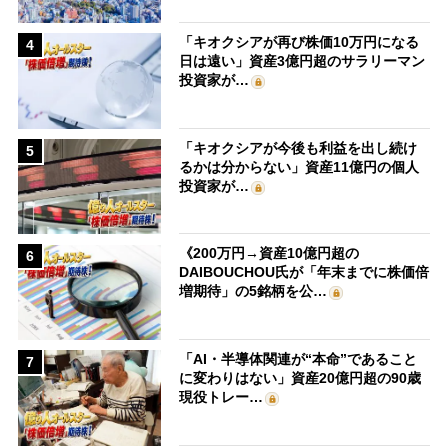
「キオクシアが再び株価10万円になる
4
日は遠い」資産3億円超のサラリーマン
投資家が…
「キオクシアが今後も利益を出し続け
5
るかは分からない」資産11億円の個人
投資家が…
《200万円→資産10億円超の
6
DAIBOUCHOU氏が「年末までに株価倍
増期待」の5銘柄を公…
「AI・半導体関連が“本命”であること
7
に変わりはない」資産20億円超の90歳
現役トレー…