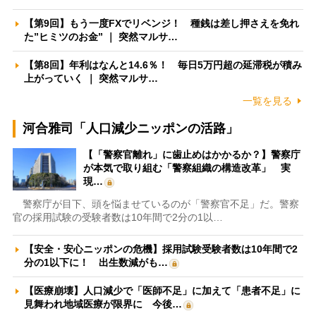
【第9回】もう一度FXでリベンジ！ 種銭は差し押さえを免れ
た”ヒミツのお金” ｜ 突然マルサ…
【第8回】年利はなんと14.6％！ 毎日5万円超の延滞税が積み
上がっていく ｜ 突然マルサ…
一覧を見る
河合雅司「人口減少ニッポンの活路」
【「警察官離れ」に歯止めはかかるか？】警察庁
が本気で取り組む「警察組織の構造改革」 実
現…
警察庁が目下、頭を悩ませているのが「警察官不足」だ。警察
官の採用試験の受験者数は10年間で2分の1以…
【安全・安心ニッポンの危機】採用試験受験者数は10年間で2
分の1以下に！ 出生数減がも…
【医療崩壊】人口減少で「医師不足」に加えて「患者不足」に
見舞われ地域医療が限界に 今後…