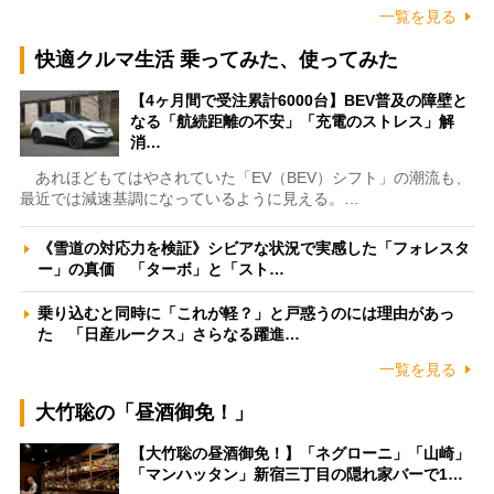
一覧を見る
快適クルマ生活 乗ってみた、使ってみた
【4ヶ月間で受注累計6000台】BEV普及の障壁と
なる「航続距離の不安」「充電のストレス」解
消…
あれほどもてはやされていた「EV（BEV）シフト」の潮流も、
最近では減速基調になっているように見える。…
《雪道の対応力を検証》シビアな状況で実感した「フォレスタ
ー」の真価 「ターボ」と「スト…
乗り込むと同時に「これが軽？」と戸惑うのには理由があっ
た 「日産ルークス」さらなる躍進…
一覧を見る
大竹聡の「昼酒御免！」
【大竹聡の昼酒御免！】「ネグローニ」「山崎」
「マンハッタン」新宿三丁目の隠れ家バーで1…