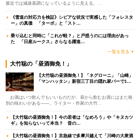
最近では減速基調になっているように見える。…
《雪道の対応力を検証》シビアな状況で実感した「フォレスタ
ー」の真価 「ターボ」と「スト…
乗り込むと同時に「これが軽？」と戸惑うのには理由があっ
た 「日産ルークス」さらなる躍進…
一覧を見る
大竹聡の「昼酒御免！」
【大竹聡の昼酒御免！】「ネグローニ」「山崎」
「マンハッタン」新宿三丁目の隠れ家バーで1…
お酒はいつ飲んでもいいものだが、昼から飲むお酒にはまた格
別の味わいがある――。ライター・作家の大竹…
【大竹聡の昼酒御免！】今の若者は「なめろう」や「キヌカツ
ギ」を知らないって本当？ 昔の…
【大竹聡の昼酒御免！】京急線で多摩川越えて「川崎の大衆酒