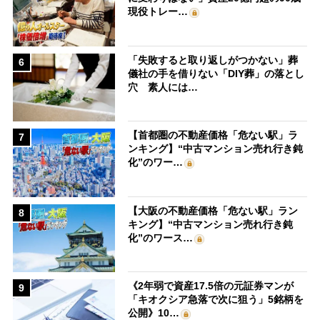
現役トレー…
「失敗すると取り返しがつかない」葬
6
儀社の手を借りない「DIY葬」の落とし
穴 素人には…
【首都圏の不動産価格「危ない駅」ラ
7
ンキング】“中古マンション売れ行き鈍
化”のワー…
【大阪の不動産価格「危ない駅」ラン
8
キング】“中古マンション売れ行き鈍
化”のワース…
《2年弱で資産17.5倍の元証券マンが
9
「キオクシア急落で次に狙う」5銘柄を
公開》10…