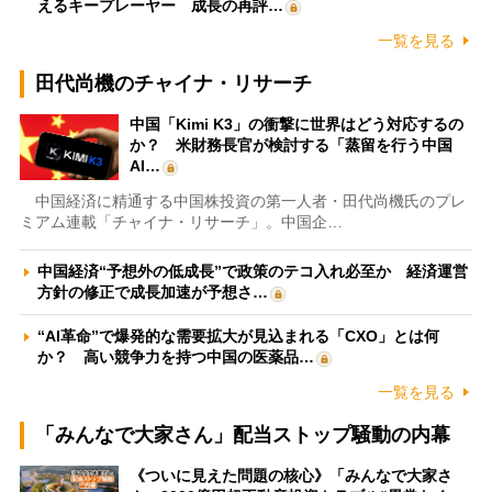
えるキープレーヤー 成長の再評…
一覧を見る
田代尚機のチャイナ・リサーチ
中国「Kimi K3」の衝撃に世界はどう対応するの
か？ 米財務長官が検討する「蒸留を行う中国
AI…
中国経済に精通する中国株投資の第一人者・田代尚機氏のプレ
ミアム連載「チャイナ・リサーチ」。中国企…
中国経済“予想外の低成長”で政策のテコ入れ必至か 経済運営
方針の修正で成長加速が予想さ…
“AI革命”で爆発的な需要拡大が見込まれる「CXO」とは何
か？ 高い競争力を持つ中国の医薬品…
一覧を見る
「みんなで大家さん」配当ストップ騒動の内幕
《ついに見えた問題の核心》「みんなで大家さ