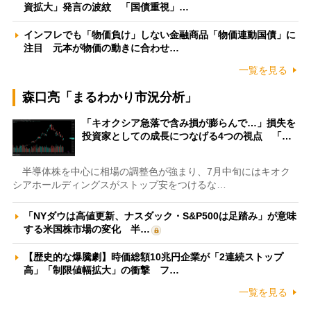
資拡大」発言の波紋 「国債重視」…
インフレでも「物価負け」しない金融商品「物価連動国債」に
注目 元本が物価の動きに合わせ…
一覧を見る
森口亮「まるわかり市況分析」
「キオクシア急落で含み損が膨らんで…」損失を
投資家としての成長につなげる4つの視点 「…
半導体株を中心に相場の調整色が強まり、7月中旬にはキオク
シアホールディングスがストップ安をつけるな…
「NYダウは高値更新、ナスダック・S&P500は足踏み」が意味
する米国株市場の変化 半…
【歴史的な爆騰劇】時価総額10兆円企業が「2連続ストップ
高」「制限値幅拡大」の衝撃 フ…
一覧を見る