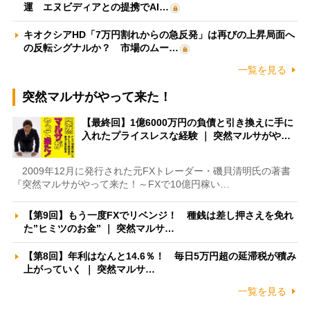
運 エヌビディアとの提携でAI…
キオクシアHD「7万円割れからの急反発」は再びの上昇局面へ
の反転シグナルか？ 市場のムー…
一覧を見る
突然マルサがやって来た！
【最終回】1億6000万円の負債と引き換えに手に
入れたプライスレスな経験 ｜ 突然マルサがや…
2009年12月に発行された元FXトレーダー・磯貝清明氏の著書
『突然マルサがやって来た！～FXで10億円稼い…
【第9回】もう一度FXでリベンジ！ 種銭は差し押さえを免れ
た”ヒミツのお金” ｜ 突然マルサ…
【第8回】年利はなんと14.6％！ 毎日5万円超の延滞税が積み
上がっていく ｜ 突然マルサ…
一覧を見る