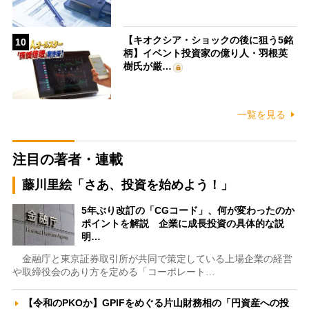
【キオクシア・ショックの後に狙う5銘
10
柄】イベント投資家の億り人・羽根英
樹氏が厳…
一覧を見る
注目の著者・連載
藤川里絵「さあ、投資を始めよう！」
5年ぶり改訂の「CGコード」、何が変わったのか
ポイントを解説 企業に成長投資の具体的な説
明…
金融庁と東京証券取引所が共同で策定している上場企業の経営
や取締役会のあり方を定める「コーポレート…
【令和のPKOか】GPIFをめぐる片山財務相の「円資産への投