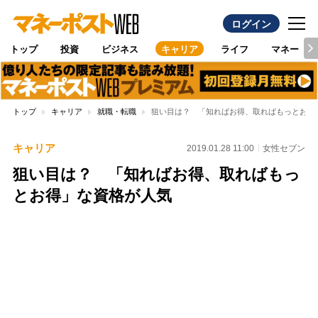
ログイン
トップ
投資
ビジネス
キャリア
ライフ
マネー
トップ
キャリア
就職・転職
狙い目は？ 「知ればお得、取ればもっとお得
キャリア
2019.01.28 11:00
女性セブン
狙い目は？ 「知ればお得、取ればもっ
とお得」な資格が人気
Loaded
:
95.43%
/
Unmute