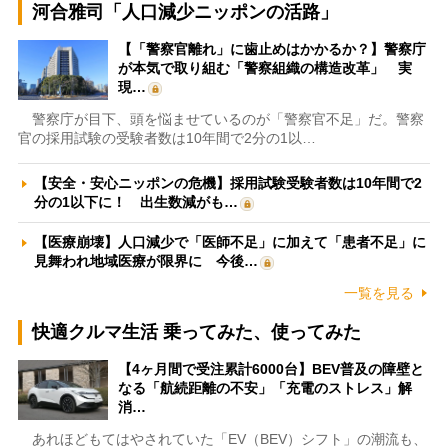
河合雅司「人口減少ニッポンの活路」
【「警察官離れ」に歯止めはかかるか？】警察庁
が本気で取り組む「警察組織の構造改革」 実
現…
警察庁が目下、頭を悩ませているのが「警察官不足」だ。警察
官の採用試験の受験者数は10年間で2分の1以…
【安全・安心ニッポンの危機】採用試験受験者数は10年間で2
分の1以下に！ 出生数減がも…
【医療崩壊】人口減少で「医師不足」に加えて「患者不足」に
見舞われ地域医療が限界に 今後…
一覧を見る
快適クルマ生活 乗ってみた、使ってみた
【4ヶ月間で受注累計6000台】BEV普及の障壁と
なる「航続距離の不安」「充電のストレス」解
消…
あれほどもてはやされていた「EV（BEV）シフト」の潮流も、