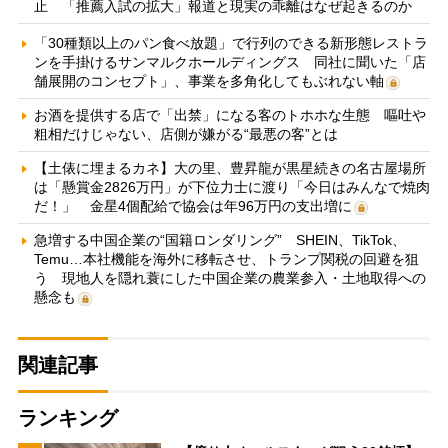
止 「推薦入試の拡大」報道と現実の乖離はなぜ起きるのか
「30種類以上のパン食べ放題」で行列のできる新形態レストラ
ンを手掛けるサンマルクホールディングス 同社に聞いた「店
舗展開のコンセプト」、事業を多角化してもぶれない軸
お酒を提供する店で「出禁」になる客のトホホな生態 嘔吐や
粗相だけじゃない、店側が嫌がる“最悪の客”とは
【土俵に埋まるカネ】大の里、豊昇龍が黒星続きの名古屋場所
は「懸賞金2826万円」が下位力士に渡り「今日はみんなで焼肉
だ！」 金星4個配給で協会は年96万円の支出増に
急増する中国企業の“国籍ロンダリング” SHEIN、TikTok、
Temu…本社機能を海外に移転させ、トランプ関税の回避を狙
う 現地人を隠れ蓑にした中国企業の農業参入・土地取得への
懸念も
関連記事
ランキング