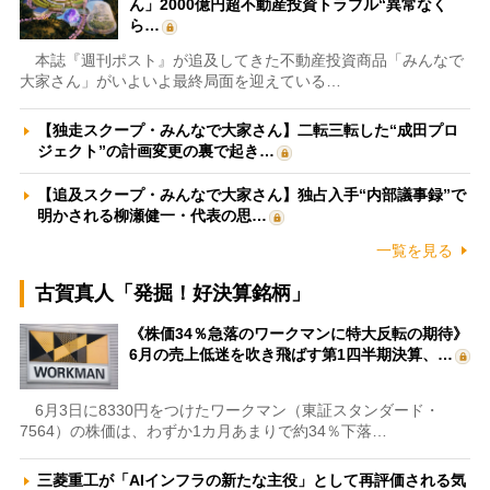
ん」2000億円超不動産投資トラブル“異常なく
ら…
本誌『週刊ポスト』が追及してきた不動産投資商品「みんなで
大家さん」がいよいよ最終局面を迎えている…
【独走スクープ・みんなで大家さん】二転三転した“成田プロ
ジェクト”の計画変更の裏で起き…
【追及スクープ・みんなで大家さん】独占入手“内部議事録”で
明かされる柳瀬健一・代表の思…
一覧を見る
古賀真人「発掘！好決算銘柄」
《株価34％急落のワークマンに特大反転の期待》
6月の売上低迷を吹き飛ばす第1四半期決算、…
6月3日に8330円をつけたワークマン（東証スタンダード・
7564）の株価は、わずか1カ月あまりで約34％下落…
三菱重工が「AIインフラの新たな主役」として再評価される気