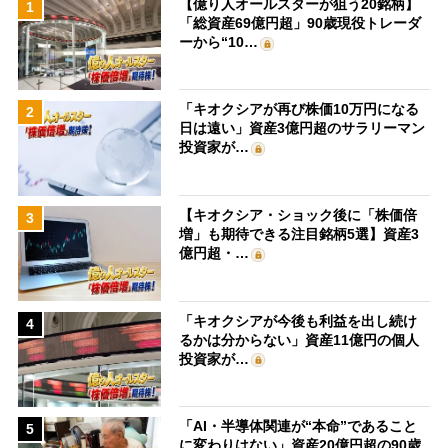
【億り人オールスターが狙う20銘柄】
1
「総資産69億円超」90歳現役トレーダ
ーから“10…
「キオクシアが再び株価10万円になる
2
日は遠い」資産3億円超のサラリーマン
投資家が…
【キオクシア・ショック後に「株価倍
3
増」も期待できる注目銘柄5選】資産3
億円超・…
「キオクシアが今後も利益を出し続け
4
るかは分からない」資産11億円の個人
投資家が…
「AI・半導体関連が“本命”であること
5
に変わりはない」資産20億円超の90歳