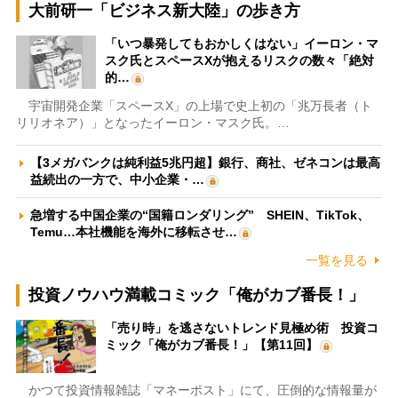
大前研一「ビジネス新大陸」の歩き方
「いつ暴発してもおかしくはない」イーロン・マ
スク氏とスペースXが抱えるリスクの数々「絶対
的…
宇宙開発企業「スペースX」の上場で史上初の「兆万長者（ト
リリオネア）」となったイーロン・マスク氏。…
【3メガバンクは純利益5兆円超】銀行、商社、ゼネコンは最高
益続出の一方で、中小企業・…
急増する中国企業の“国籍ロンダリング” SHEIN、TikTok、
Temu…本社機能を海外に移転させ…
一覧を見る
投資ノウハウ満載コミック「俺がカブ番長！」
「売り時」を逃さないトレンド見極め術 投資コ
ミック「俺がカブ番長！」【第11回】
かつて投資情報雑誌「マネーポスト」にて、圧倒的な情報量が