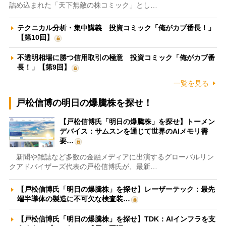
詰め込まれた「天下無敵の株コミック」とし…
テクニカル分析・集中講義 投資コミック「俺がカブ番長！」
【第10回】
不透明相場に勝つ信用取引の極意 投資コミック「俺がカブ番
長！」【第9回】
一覧を見る
戸松信博の明日の爆騰株を探せ！
【戸松信博氏「明日の爆騰株」を探せ】トーメン
デバイス：サムスンを通じて世界のAIメモリ需
要…
新聞や雑誌など多数の金融メディアに出演するグローバルリン
クアドバイザーズ代表の戸松信博氏が、最新…
【戸松信博氏「明日の爆騰株」を探せ】レーザーテック：最先
端半導体の製造に不可欠な検査装…
【戸松信博氏「明日の爆騰株」を探せ】TDK：AIインフラを支