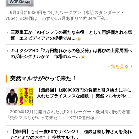
6月3日に8330円をつけたワークマン（東証スタンダード・
7564）の株価は、わずか1カ月あまりで約34％下落…
三菱重工が「AIインフラの新たな主役」として再評価される気
運 エヌビディアとの提携でAI…
キオクシアHD「7万円割れからの急反発」は再びの上昇局面へ
の反転シグナルか？ 市場のムー…
一覧を見る
突然マルサがやって来た！
【最終回】1億6000万円の負債と引き換えに手に
入れたプライスレスな経験 ｜ 突然マルサがや…
2009年12月に発行された元FXトレーダー・磯貝清明氏の著書
『突然マルサがやって来た！～FXで10億円稼い…
【第9回】もう一度FXでリベンジ！ 種銭は差し押さえを免れ
た”ヒミツのお金” ｜ 突然マルサ…