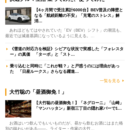
【4ヶ月間で受注累計6000台】BEV普及の障壁と
なる「航続距離の不安」「充電のストレス」解
消…
あれほどもてはやされていた「EV（BEV）シフト」の潮流も、
最近では減速基調になっているように見える。…
《雪道の対応力を検証》シビアな状況で実感した「フォレスタ
ー」の真価 「ターボ」と「スト…
乗り込むと同時に「これが軽？」と戸惑うのには理由があっ
た 「日産ルークス」さらなる躍進…
一覧を見る
大竹聡の「昼酒御免！」
【大竹聡の昼酒御免！】「ネグローニ」「山崎」
「マンハッタン」新宿三丁目の隠れ家バーで1…
お酒はいつ飲んでもいいものだが、昼から飲むお酒にはまた格
別の味わいがある――。ライター・作家の大竹…