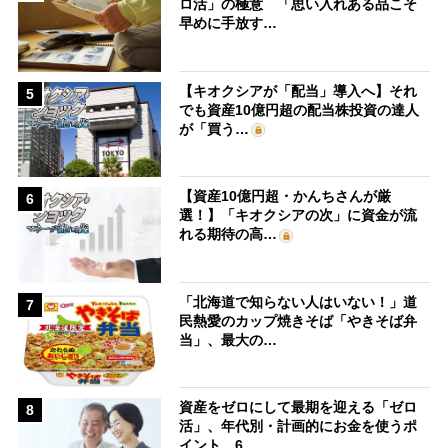
ロ活」の極意 「思い入れある品こそ
早めに手放す…
【キオクシアが「配当」導入へ】それ
5
でも資産10億円超の配当株投資の達人
が「買う…
【資産10億円超・かんちさんが厳
6
選！】「キオクシアの次」に資金が流
れる期待の高…
「北海道で知らない人はいない！」道
7
民熱愛のカップ焼きそば「やきそば弁
当」、最大の…
資産をゼロにして最期を迎える「ゼロ
8
活」、年代別・計画的にお金を使うポ
イント 6…