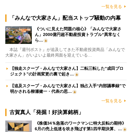
一覧を見る
「みんなで大家さん」配当ストップ騒動の内幕
《ついに見えた問題の核心》「みんなで大家さ
ん」2000億円超不動産投資トラブル“異常なく
ら…
本誌『週刊ポスト』が追及してきた不動産投資商品「みんなで
大家さん」がいよいよ最終局面を迎えている…
【独走スクープ・みんなで大家さん】二転三転した“成田プロ
ジェクト”の計画変更の裏で起き…
【追及スクープ・みんなで大家さん】独占入手“内部議事録”で
明かされる柳瀬健一・代表の思…
一覧を見る
古賀真人「発掘！好決算銘柄」
《株価34％急落のワークマンに特大反転の期待》
6月の売上低迷を吹き飛ばす第1四半期決算、…