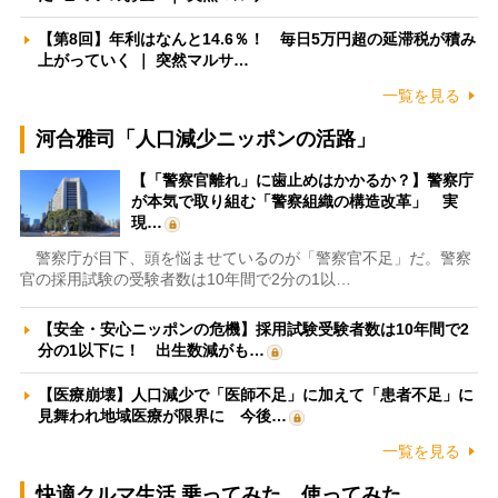
【第8回】年利はなんと14.6％！ 毎日5万円超の延滞税が積み
上がっていく ｜ 突然マルサ…
一覧を見る
河合雅司「人口減少ニッポンの活路」
【「警察官離れ」に歯止めはかかるか？】警察庁
が本気で取り組む「警察組織の構造改革」 実
現…
警察庁が目下、頭を悩ませているのが「警察官不足」だ。警察
官の採用試験の受験者数は10年間で2分の1以…
【安全・安心ニッポンの危機】採用試験受験者数は10年間で2
分の1以下に！ 出生数減がも…
【医療崩壊】人口減少で「医師不足」に加えて「患者不足」に
見舞われ地域医療が限界に 今後…
一覧を見る
快適クルマ生活 乗ってみた、使ってみた