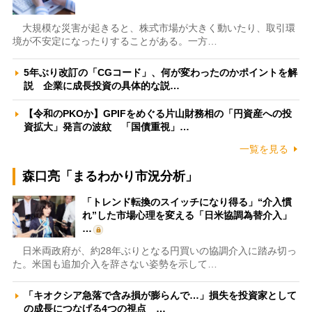
大規模な災害が起きると、株式市場が大きく動いたり、取引環
境が不安定になったりすることがある。一方…
5年ぶり改訂の「CGコード」、何が変わったのかポイントを解
説 企業に成長投資の具体的な説…
【令和のPKOか】GPIFをめぐる片山財務相の「円資産への投
資拡大」発言の波紋 「国債重視」…
一覧を見る
森口亮「まるわかり市況分析」
「トレンド転換のスイッチになり得る」“介入慣
れ”した市場心理を変える「日米協調為替介入」
…
日米両政府が、約28年ぶりとなる円買いの協調介入に踏み切っ
た。米国も追加介入を辞さない姿勢を示して…
「キオクシア急落で含み損が膨らんで…」損失を投資家として
の成長につなげる4つの視点 …