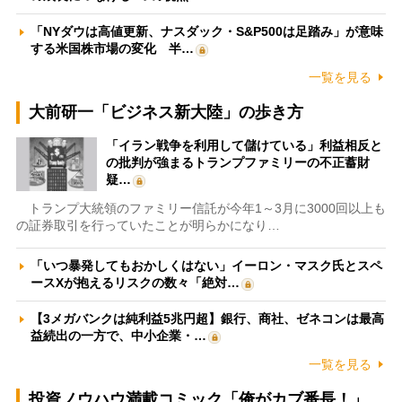
「NYダウは高値更新、ナスダック・S&P500は足踏み」が意味
する米国株市場の変化 半…
一覧を見る
大前研一「ビジネス新大陸」の歩き方
「イラン戦争を利用して儲けている」利益相反と
の批判が強まるトランプファミリーの不正蓄財
疑…
トランプ大統領のファミリー信託が今年1～3月に3000回以上も
の証券取引を行っていたことが明らかになり…
「いつ暴発してもおかしくはない」イーロン・マスク氏とスペ
ースXが抱えるリスクの数々「絶対…
【3メガバンクは純利益5兆円超】銀行、商社、ゼネコンは最高
益続出の一方で、中小企業・…
一覧を見る
投資ノウハウ満載コミック「俺がカブ番長！」