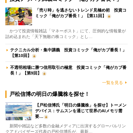
「売り時」を逃さないトレンド見極め術 投資コ
ミック「俺がカブ番長！」【第11回】
かつて投資情報雑誌「マネーポスト」にて、圧倒的な情報量が
詰め込まれた「天下無敵の株コミック」とし…
テクニカル分析・集中講義 投資コミック「俺がカブ番長！」
【第10回】
不透明相場に勝つ信用取引の極意 投資コミック「俺がカブ番
長！」【第9回】
一覧を見る
戸松信博の明日の爆騰株を探せ！
【戸松信博氏「明日の爆騰株」を探せ】トーメン
デバイス：サムスンを通じて世界のAIメモリ需
要…
新聞や雑誌など多数の金融メディアに出演するグローバルリン
クアドバイザーズ代表の戸松信博氏が、最新…