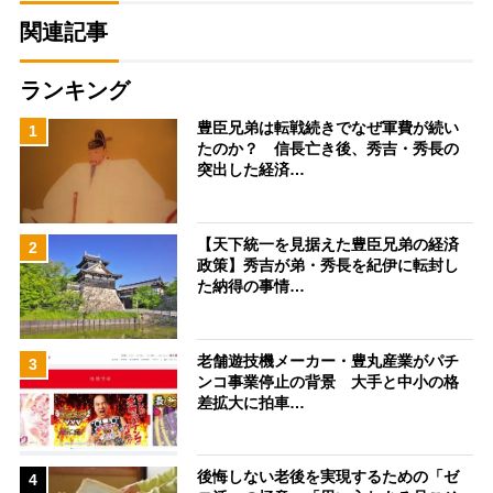
関連記事
ランキング
豊臣兄弟は転戦続きでなぜ軍費が続い
1
たのか？ 信長亡き後、秀吉・秀長の
突出した経済…
【天下統一を見据えた豊臣兄弟の経済
2
政策】秀吉が弟・秀長を紀伊に転封し
た納得の事情…
老舗遊技機メーカー・豊丸産業がパチ
3
ンコ事業停止の背景 大手と中小の格
差拡大に拍車…
後悔しない老後を実現するための「ゼ
4