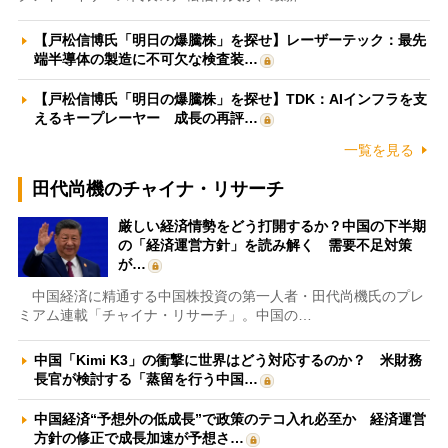
【戸松信博氏「明日の爆騰株」を探せ】レーザーテック：最先
端半導体の製造に不可欠な検査装…
【戸松信博氏「明日の爆騰株」を探せ】TDK：AIインフラを支
えるキープレーヤー 成長の再評…
一覧を見る
田代尚機のチャイナ・リサーチ
厳しい経済情勢をどう打開するか？中国の下半期
の「経済運営方針」を読み解く 需要不足対策
が…
中国経済に精通する中国株投資の第一人者・田代尚機氏のプレ
ミアム連載「チャイナ・リサーチ」。中国の…
中国「Kimi K3」の衝撃に世界はどう対応するのか？ 米財務
長官が検討する「蒸留を行う中国…
中国経済“予想外の低成長”で政策のテコ入れ必至か 経済運営
方針の修正で成長加速が予想さ…