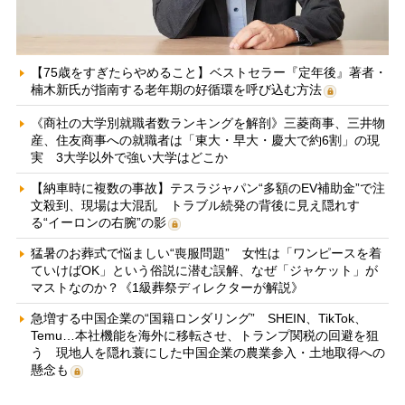
【75歳をすぎたらやめること】ベストセラー『定年後』著者・
楠木新氏が指南する老年期の好循環を呼び込む方法
《商社の大学別就職者数ランキングを解剖》三菱商事、三井物
産、住友商事への就職者は「東大・早大・慶大で約6割」の現
実 3大学以外で強い大学はどこか
【納車時に複数の事故】テスラジャパン“多額のEV補助金”で注
文殺到、現場は大混乱 トラブル続発の背後に見え隠れす
る“イーロンの右腕”の影
猛暑のお葬式で悩ましい“喪服問題” 女性は「ワンピースを着
ていけばOK」という俗説に潜む誤解、なぜ「ジャケット」が
マストなのか？《1級葬祭ディレクターが解説》
急増する中国企業の“国籍ロンダリング” SHEIN、TikTok、
Temu…本社機能を海外に移転させ、トランプ関税の回避を狙
う 現地人を隠れ蓑にした中国企業の農業参入・土地取得への
懸念も