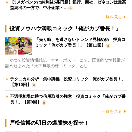
【3メガバンクは純利益5兆円超】銀行、商社、ゼネコンは最高
益続出の一方で、中小企業・…
一覧を見る
投資ノウハウ満載コミック「俺がカブ番長！」
「売り時」を逃さないトレンド見極め術 投資コ
ミック「俺がカブ番長！」【第11回】
かつて投資情報雑誌「マネーポスト」にて、圧倒的な情報量が
詰め込まれた「天下無敵の株コミック」とし…
テクニカル分析・集中講義 投資コミック「俺がカブ番長！」
【第10回】
不透明相場に勝つ信用取引の極意 投資コミック「俺がカブ番
長！」【第9回】
一覧を見る
戸松信博の明日の爆騰株を探せ！