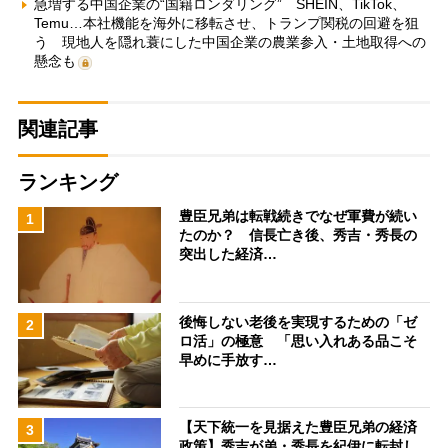
急増する中国企業の“国籍ロンダリング” SHEIN、TikTok、
Temu…本社機能を海外に移転させ、トランプ関税の回避を狙
う 現地人を隠れ蓑にした中国企業の農業参入・土地取得への
懸念も
関連記事
ランキング
豊臣兄弟は転戦続きでなぜ軍費が続い
1
たのか？ 信長亡き後、秀吉・秀長の
突出した経済…
後悔しない老後を実現するための「ゼ
2
ロ活」の極意 「思い入れある品こそ
早めに手放す…
【天下統一を見据えた豊臣兄弟の経済
3
政策】秀吉が弟・秀長を紀伊に転封し