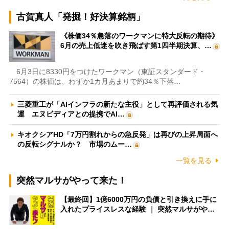
古賀真人「発掘！好決算銘柄」
《株価34％急落のワークマンに特大反転の期待》
6月の売上低迷を吹き飛ばす第1四半期決算、…
6月3日に8330円をつけたワークマン（東証スタンダード・
7564）の株価は、わずか1カ月あまりで約34％下落…
三菱重工が「AIインフラの新たな主役」として再評価される気
運 エヌビディアとの提携でAI…
キオクシアHD「7万円割れからの急反発」は再びの上昇局面へ
の反転シグナルか？ 市場のムー…
一覧を見る
突然マルサがやって来た！
【最終回】1億6000万円の負債と引き換えに手に
入れたプライスレスな経験 ｜ 突然マルサがや…