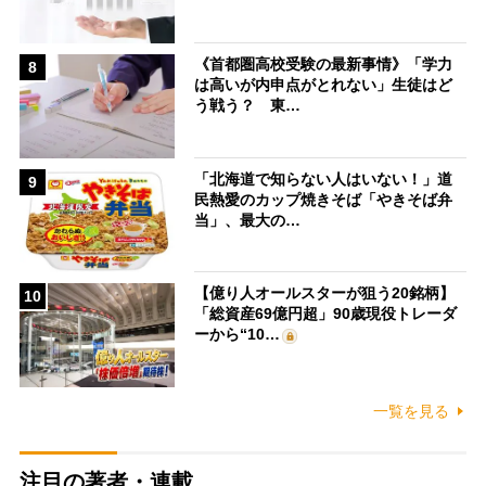
《首都圏高校受験の最新事情》「学力
8
は高いが内申点がとれない」生徒はど
う戦う？ 東…
「北海道で知らない人はいない！」道
9
民熱愛のカップ焼きそば「やきそば弁
当」、最大の…
【億り人オールスターが狙う20銘柄】
10
「総資産69億円超」90歳現役トレーダ
ーから“10…
一覧を見る
注目の著者・連載