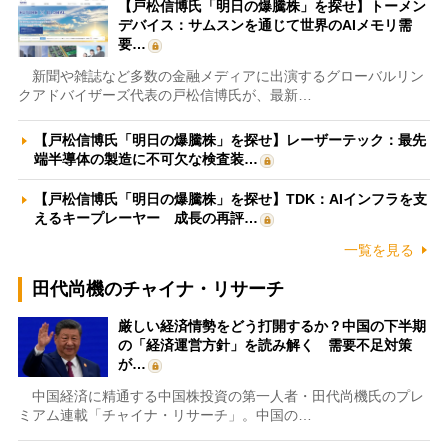
【戸松信博氏「明日の爆騰株」を探せ】トーメン
デバイス：サムスンを通じて世界のAIメモリ需
要…
新聞や雑誌など多数の金融メディアに出演するグローバルリン
クアドバイザーズ代表の戸松信博氏が、最新…
【戸松信博氏「明日の爆騰株」を探せ】レーザーテック：最先
端半導体の製造に不可欠な検査装…
【戸松信博氏「明日の爆騰株」を探せ】TDK：AIインフラを支
えるキープレーヤー 成長の再評…
一覧を見る
田代尚機のチャイナ・リサーチ
厳しい経済情勢をどう打開するか？中国の下半期
の「経済運営方針」を読み解く 需要不足対策
が…
中国経済に精通する中国株投資の第一人者・田代尚機氏のプレ
ミアム連載「チャイナ・リサーチ」。中国の…