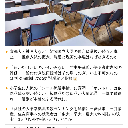
京都大・神戸大など、難関国立大学の総合型選抜が続々と廃
止 「推薦入試の拡大」報道と現実の乖離はなぜ起きるのか
「何がやりたいのか分からない」竹中平蔵氏が語る高市内閣の
評価 「給付付き税額控除はその場しのぎ」いま不可欠なの
は“社会保障制度の改革議論”と指摘
小学生に人気の「シール流通事情」に変調 「ボンドロ」は依
然品薄状態が続くが、模倣品や類似品が大量流通し一部で値崩
れ 「選別が本格化する時代に」
《商社の大学別就職者数ランキングを解剖》三菱商事、三井物
産、住友商事への就職者は「東大・早大・慶大で約6割」の現
実 3大学以外で強い大学はどこか