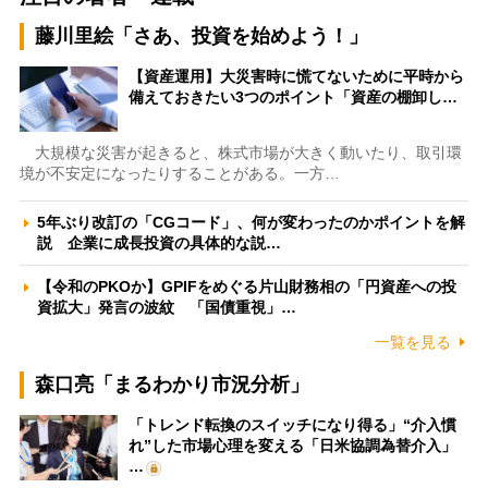
藤川里絵「さあ、投資を始めよう！」
【資産運用】大災害時に慌てないために平時から
備えておきたい3つのポイント「資産の棚卸し…
大規模な災害が起きると、株式市場が大きく動いたり、取引環
境が不安定になったりすることがある。一方…
5年ぶり改訂の「CGコード」、何が変わったのかポイントを解
説 企業に成長投資の具体的な説…
【令和のPKOか】GPIFをめぐる片山財務相の「円資産への投
資拡大」発言の波紋 「国債重視」…
一覧を見る
森口亮「まるわかり市況分析」
「トレンド転換のスイッチになり得る」“介入慣
れ”した市場心理を変える「日米協調為替介入」
…