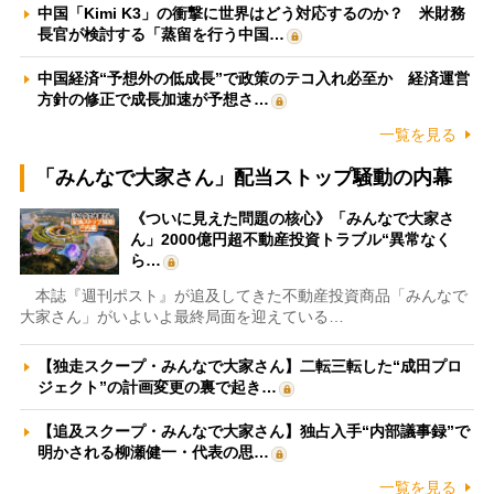
中国「Kimi K3」の衝撃に世界はどう対応するのか？ 米財務
長官が検討する「蒸留を行う中国…
中国経済“予想外の低成長”で政策のテコ入れ必至か 経済運営
方針の修正で成長加速が予想さ…
一覧を見る
「みんなで大家さん」配当ストップ騒動の内幕
《ついに見えた問題の核心》「みんなで大家さ
ん」2000億円超不動産投資トラブル“異常なく
ら…
本誌『週刊ポスト』が追及してきた不動産投資商品「みんなで
大家さん」がいよいよ最終局面を迎えている…
【独走スクープ・みんなで大家さん】二転三転した“成田プロ
ジェクト”の計画変更の裏で起き…
【追及スクープ・みんなで大家さん】独占入手“内部議事録”で
明かされる柳瀬健一・代表の思…
一覧を見る