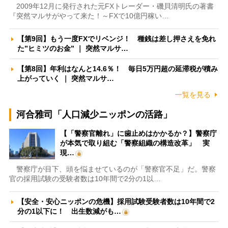
2009年12月に発行された元FXトレーダー・磯貝清明氏の著書
『突然マルサがやって来た！～FXで10億円稼い…
【第9回】もう一度FXでリベンジ！ 種銭は差し押さえを免れ
た”ヒミツのお金” ｜ 突然マルサ…
【第8回】年利はなんと14.6％！ 毎日5万円超の延滞税が積み
上がっていく ｜ 突然マルサ…
一覧を見る
河合雅司「人口減少ニッポンの活路」
【「警察官離れ」に歯止めはかかるか？】警察庁
が本気で取り組む「警察組織の構造改革」 実
現…
警察庁が目下、頭を悩ませているのが「警察官不足」だ。警察
官の採用試験の受験者数は10年間で2分の1以…
【安全・安心ニッポンの危機】採用試験受験者数は10年間で2
分の1以下に！ 出生数減がも…