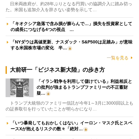
日米両政府が、約28年ぶりとなる円買いの協調介入に踏み切っ
た。米国も追加介入を辞さない姿勢を示して…
「キオクシア急落で含み損が膨らんで…」損失を投資家として
の成長につなげる4つの視点 …
「NYダウは高値更新、ナスダック・S&P500は足踏み」が意味
する米国株市場の変化 半…
一覧を見る
大前研一「ビジネス新大陸」の歩き方
「イラン戦争を利用して儲けている」利益相反と
の批判が強まるトランプファミリーの不正蓄財
疑…
トランプ大統領のファミリー信託が今年1～3月に3000回以上も
の証券取引を行っていたことが明らかになり…
「いつ暴発してもおかしくはない」イーロン・マスク氏とスペ
ースXが抱えるリスクの数々「絶対…