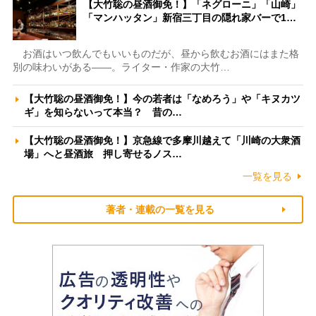
【大竹聡の昼酒御免！】「ネグローニ」「山崎」
「マンハッタン」新宿三丁目の隠れ家バーで1…
お酒はいつ飲んでもいいものだが、昼から飲むお酒にはまた格
別の味わいがある――。ライター・作家の大竹…
【大竹聡の昼酒御免！】今の若者は「なめろう」や「キヌカツ
ギ」を知らないって本当？ 昔の…
【大竹聡の昼酒御免！】京急線で多摩川越えて「川崎の大衆酒
場」へと昼酒旅 押し寄せるノス…
一覧を見る
著者・連載の一覧を見る