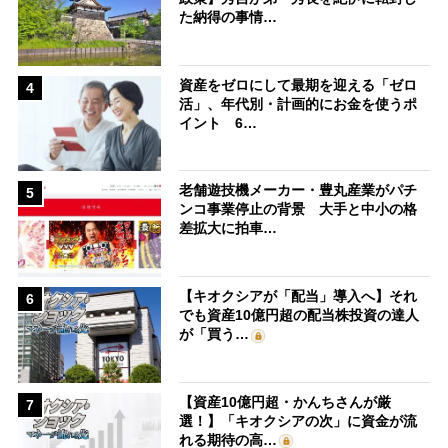
た納得の事情…
資産をゼロにして最期を迎える「ゼロ
4
活」、年代別・計画的にお金を使うポ
イント 6…
老舗遊技機メーカー・豊丸産業がパチ
5
ンコ事業停止の背景 大手と中小の格
差拡大に拍車…
【キオクシアが「配当」導入へ】それ
6
でも資産10億円超の配当株投資の達人
が「買う…
【資産10億円超・かんちさんが厳
7
選！】「キオクシアの次」に資金が流
れる期待の高…