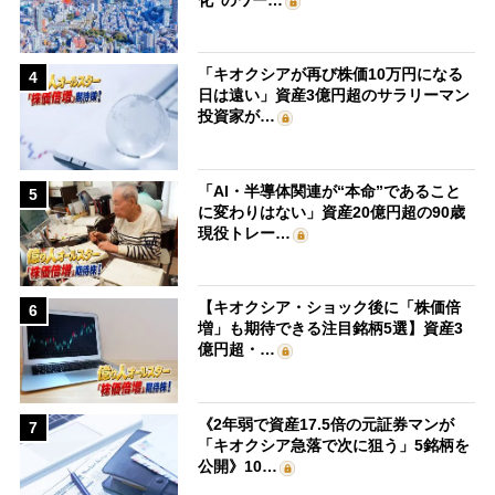
「キオクシアが再び株価10万円になる
4
日は遠い」資産3億円超のサラリーマン
投資家が…
「AI・半導体関連が“本命”であること
5
に変わりはない」資産20億円超の90歳
現役トレー…
【キオクシア・ショック後に「株価倍
6
増」も期待できる注目銘柄5選】資産3
億円超・…
《2年弱で資産17.5倍の元証券マンが
7
「キオクシア急落で次に狙う」5銘柄を
公開》10…