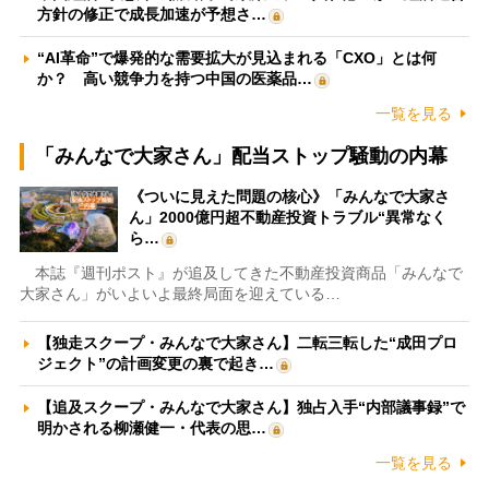
方針の修正で成長加速が予想さ…
“AI革命”で爆発的な需要拡大が見込まれる「CXO」とは何
か？ 高い競争力を持つ中国の医薬品…
一覧を見る
「みんなで大家さん」配当ストップ騒動の内幕
《ついに見えた問題の核心》「みんなで大家さ
ん」2000億円超不動産投資トラブル“異常なく
ら…
本誌『週刊ポスト』が追及してきた不動産投資商品「みんなで
大家さん」がいよいよ最終局面を迎えている…
【独走スクープ・みんなで大家さん】二転三転した“成田プロ
ジェクト”の計画変更の裏で起き…
【追及スクープ・みんなで大家さん】独占入手“内部議事録”で
明かされる柳瀬健一・代表の思…
一覧を見る