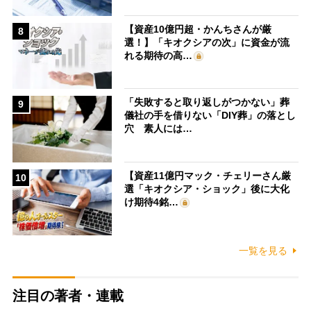
【資産10億円超・かんちさんが厳
8
選！】「キオクシアの次」に資金が流
れる期待の高…
「失敗すると取り返しがつかない」葬
9
儀社の手を借りない「DIY葬」の落とし
穴 素人には…
【資産11億円マック・チェリーさん厳
10
選「キオクシア・ショック」後に大化
け期待4銘…
一覧を見る
注目の著者・連載