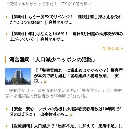
『突然マルサがやって来た！～FXで10億円稼い…
【第9回】もう一度FXでリベンジ！ 種銭は差し押さえを免れ
た”ヒミツのお金” ｜ 突然マルサ…
【第8回】年利はなんと14.6％！ 毎日5万円超の延滞税が積み
上がっていく ｜ 突然マルサ…
一覧を見る
河合雅司「人口減少ニッポンの活路」
【「警察官離れ」に歯止めはかかるか？】警察庁
が本気で取り組む「警察組織の構造改革」 実
現…
警察庁が目下、頭を悩ませているのが「警察官不足」だ。警察
官の採用試験の受験者数は10年間で2分の1以…
【安全・安心ニッポンの危機】採用試験受験者数は10年間で2
分の1以下に！ 出生数減がも…
【医療崩壊】人口減少で「医師不足」に加えて「患者不足」に