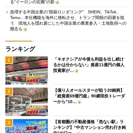
る“イーロンの右腕”の影
急増する中国企業の“国籍ロンダリング” SHEIN、TikTok、
Temu…本社機能を海外に移転させ、トランプ関税の回避を狙
う 現地人を隠れ蓑にした中国企業の農業参入・土地取得への
懸念も
ランキング
「キオクシアが今後も利益を出し続け
1
るかは分からない」資産11億円の個人
投資家が…
【億り人オールスターが狙う20銘柄】
2
「総資産69億円超」90歳現役トレーダ
ーから“10…
【首都圏の不動産価格「危ない駅」ラ
3
ンキング】“中古マンション売れ行き鈍
化”のワー…