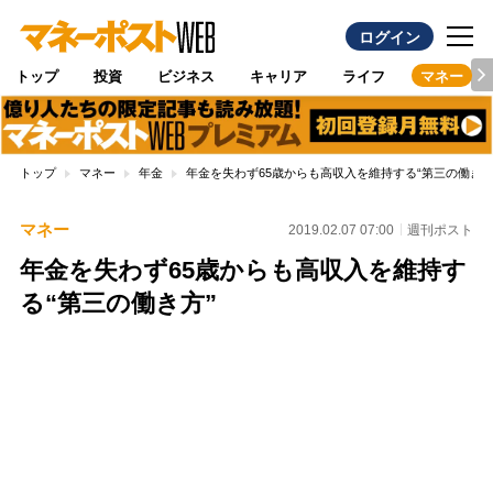
ログイン
トップ
投資
ビジネス
キャリア
ライフ
マネー
トップ
マネー
年金
年金を失わず65歳からも高収入を維持する“第三の働き方
マネー
2019.02.07 07:00
週刊ポスト
年金を失わず65歳からも高収入を維持す
る“第三の働き方”
Loaded
:
100.00%
/
Unmute