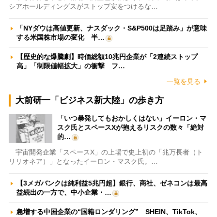
シアホールディングスがストップ安をつけるな…
「NYダウは高値更新、ナスダック・S&P500は足踏み」が意味
する米国株市場の変化 半…
【歴史的な爆騰劇】時価総額10兆円企業が「2連続ストップ
高」「制限値幅拡大」の衝撃 フ…
一覧を見る
大前研一「ビジネス新大陸」の歩き方
「いつ暴発してもおかしくはない」イーロン・マ
スク氏とスペースXが抱えるリスクの数々「絶対
的…
宇宙開発企業「スペースX」の上場で史上初の「兆万長者（ト
リリオネア）」となったイーロン・マスク氏。…
【3メガバンクは純利益5兆円超】銀行、商社、ゼネコンは最高
益続出の一方で、中小企業・…
急増する中国企業の“国籍ロンダリング” SHEIN、TikTok、