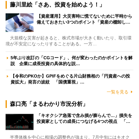
藤川里絵「さあ、投資を始めよう！」
【資産運用】大災害時に慌てないために平時から
備えておきたい3つのポイント「資産の棚卸し…
大規模な災害が起きると、株式市場が大きく動いたり、取引環
境が不安定になったりすることがある。一方…
5年ぶり改訂の「CGコード」、何が変わったのかポイントを解
説 企業に成長投資の具体的な説…
【令和のPKOか】GPIFをめぐる片山財務相の「円資産への投
資拡大」発言の波紋 「国債重視」…
一覧を見る
森口亮「まるわかり市況分析」
「キオクシア急落で含み損が膨らんで…」損失を
投資家としての成長につなげる4つの視点 「…
半導体株を中心に相場の調整色が強まり、7月中旬にはキオク