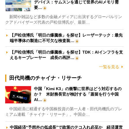
デバイス：サムスンを通じて世界のAIメモリ需
要…
新聞や雑誌など多数の金融メディアに出演するグローバルリン
クアドバイザーズ代表の戸松信博氏が、最新…
【戸松信博氏「明日の爆騰株」を探せ】レーザーテック：最先
端半導体の製造に不可欠な検査装…
【戸松信博氏「明日の爆騰株」を探せ】TDK：AIインフラを支
えるキープレーヤー 成長の再評…
一覧を見る
田代尚機のチャイナ・リサーチ
中国「Kimi K3」の衝撃に世界はどう対応するの
か？ 米財務長官が検討する「蒸留を行う中国
AI…
中国経済に精通する中国株投資の第一人者・田代尚機氏のプレ
ミアム連載「チャイナ・リサーチ」。中国企…
中国経済“予想外の低成長”で政策のテコ入れ必至か 経済運営