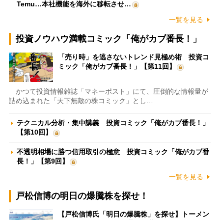
Temu…本社機能を海外に移転させ…
一覧を見る
投資ノウハウ満載コミック「俺がカブ番長！」
「売り時」を逃さないトレンド見極め術 投資コ
ミック「俺がカブ番長！」【第11回】
かつて投資情報雑誌「マネーポスト」にて、圧倒的な情報量が
詰め込まれた「天下無敵の株コミック」とし…
テクニカル分析・集中講義 投資コミック「俺がカブ番長！」
【第10回】
不透明相場に勝つ信用取引の極意 投資コミック「俺がカブ番
長！」【第9回】
一覧を見る
戸松信博の明日の爆騰株を探せ！
【戸松信博氏「明日の爆騰株」を探せ】トーメン