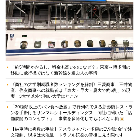
「約5時間かかるし、料金も高いのになぜ？」東京～博多間の
移動に飛行機ではなく新幹線を選ぶ人の事情
《商社の大学別就職者数ランキングを解剖》三菱商事、三井物
産、住友商事への就職者は「東大・早大・慶大で約6割」の現
実 3大学以外で強い大学はどこか
「30種類以上のパン食べ放題」で行列のできる新形態レストラ
ンを手掛けるサンマルクホールディングス 同社に聞いた「店
舗展開のコンセプト」、事業を多角化してもぶれない軸
【納車時に複数の事故】テスラジャパン“多額のEV補助金”で注
文殺到、現場は大混乱 トラブル続発の背後に見え隠れす