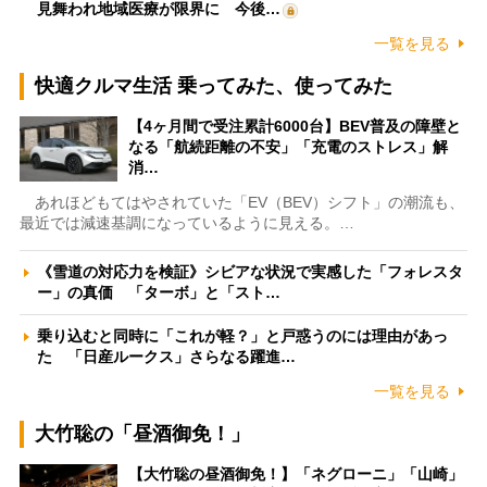
見舞われ地域医療が限界に 今後…
一覧を見る
快適クルマ生活 乗ってみた、使ってみた
【4ヶ月間で受注累計6000台】BEV普及の障壁と
なる「航続距離の不安」「充電のストレス」解
消…
あれほどもてはやされていた「EV（BEV）シフト」の潮流も、
最近では減速基調になっているように見える。…
《雪道の対応力を検証》シビアな状況で実感した「フォレスタ
ー」の真価 「ターボ」と「スト…
乗り込むと同時に「これが軽？」と戸惑うのには理由があっ
た 「日産ルークス」さらなる躍進…
一覧を見る
大竹聡の「昼酒御免！」
【大竹聡の昼酒御免！】「ネグローニ」「山崎」