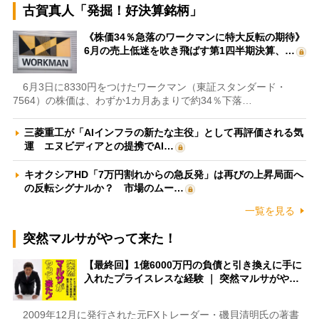
古賀真人「発掘！好決算銘柄」
《株価34％急落のワークマンに特大反転の期待》
6月の売上低迷を吹き飛ばす第1四半期決算、…
6月3日に8330円をつけたワークマン（東証スタンダード・
7564）の株価は、わずか1カ月あまりで約34％下落…
三菱重工が「AIインフラの新たな主役」として再評価される気
運 エヌビディアとの提携でAI…
キオクシアHD「7万円割れからの急反発」は再びの上昇局面へ
の反転シグナルか？ 市場のムー…
一覧を見る
突然マルサがやって来た！
【最終回】1億6000万円の負債と引き換えに手に
入れたプライスレスな経験 ｜ 突然マルサがや…
2009年12月に発行された元FXトレーダー・磯貝清明氏の著書