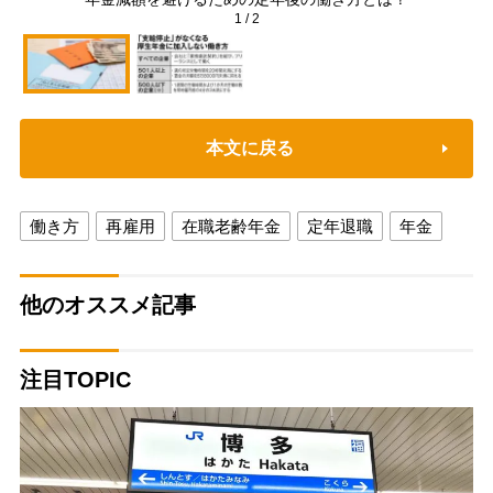
1
/
2
本文に戻る
働き方
再雇用
在職老齢年金
定年退職
年金
他のオススメ記事
注目TOPIC