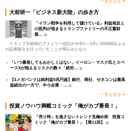
一覧を見る
大前研一「ビジネス新大陸」の歩き方
「イラン戦争を利用して儲けている」利益相反と
の批判が強まるトランプファミリーの不正蓄財
疑…
トランプ大統領のファミリー信託が今年1～3月に3000回以上も
の証券取引を行っていたことが明らかになり…
「いつ暴発してもおかしくはない」イーロン・マスク氏とスペ
ースXが抱えるリスクの数々「絶対…
【3メガバンクは純利益5兆円超】銀行、商社、ゼネコンは最高
益続出の一方で、中小企業・…
一覧を見る
投資ノウハウ満載コミック「俺がカブ番長！」
「売り時」を逃さないトレンド見極め術 投資コ
ミック「俺がカブ番長！」【第11回】