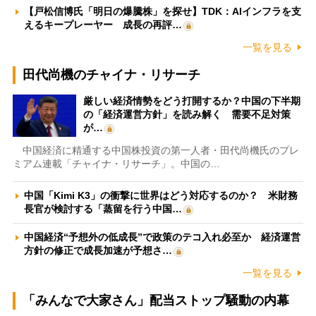
【戸松信博氏「明日の爆騰株」を探せ】TDK：AIインフラを支
えるキープレーヤー 成長の再評…
一覧を見る
田代尚機のチャイナ・リサーチ
厳しい経済情勢をどう打開するか？中国の下半期
の「経済運営方針」を読み解く 需要不足対策
が…
中国経済に精通する中国株投資の第一人者・田代尚機氏のプレ
ミアム連載「チャイナ・リサーチ」。中国の…
中国「Kimi K3」の衝撃に世界はどう対応するのか？ 米財務
長官が検討する「蒸留を行う中国…
中国経済“予想外の低成長”で政策のテコ入れ必至か 経済運営
方針の修正で成長加速が予想さ…
一覧を見る
「みんなで大家さん」配当ストップ騒動の内幕