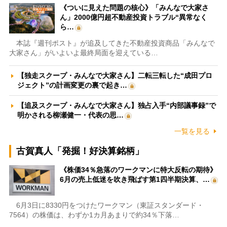
《ついに見えた問題の核心》「みんなで大家さ
ん」2000億円超不動産投資トラブル“異常なく
ら…
本誌『週刊ポスト』が追及してきた不動産投資商品「みんなで
大家さん」がいよいよ最終局面を迎えている…
【独走スクープ・みんなで大家さん】二転三転した“成田プロ
ジェクト”の計画変更の裏で起き…
【追及スクープ・みんなで大家さん】独占入手“内部議事録”で
明かされる柳瀬健一・代表の思…
一覧を見る
古賀真人「発掘！好決算銘柄」
《株価34％急落のワークマンに特大反転の期待》
6月の売上低迷を吹き飛ばす第1四半期決算、…
6月3日に8330円をつけたワークマン（東証スタンダード・
7564）の株価は、わずか1カ月あまりで約34％下落…