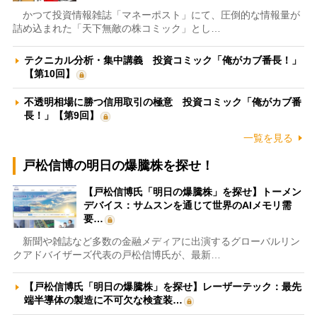
かつて投資情報雑誌「マネーポスト」にて、圧倒的な情報量が
詰め込まれた「天下無敵の株コミック」とし…
テクニカル分析・集中講義 投資コミック「俺がカブ番長！」
【第10回】
不透明相場に勝つ信用取引の極意 投資コミック「俺がカブ番
長！」【第9回】
一覧を見る
戸松信博の明日の爆騰株を探せ！
【戸松信博氏「明日の爆騰株」を探せ】トーメン
デバイス：サムスンを通じて世界のAIメモリ需
要…
新聞や雑誌など多数の金融メディアに出演するグローバルリン
クアドバイザーズ代表の戸松信博氏が、最新…
【戸松信博氏「明日の爆騰株」を探せ】レーザーテック：最先
端半導体の製造に不可欠な検査装…