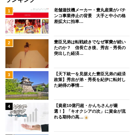
老舗遊技機メーカー・豊丸産業がパチ
1
ンコ事業停止の背景 大手と中小の格
差拡大に拍車…
豊臣兄弟は転戦続きでなぜ軍費が続い
2
たのか？ 信長亡き後、秀吉・秀長の
突出した経済…
【天下統一を見据えた豊臣兄弟の経済
3
政策】秀吉が弟・秀長を紀伊に転封し
た納得の事情…
【資産10億円超・かんちさんが厳
4
選！】「キオクシアの次」に資金が流
れる期待の高…