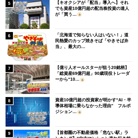
【キオクシアが「配当」導入へ】それ
5
でも資産10億円超の配当株投資の達人
が「買う…
「北海道で知らない人はいない！」道
6
民熱愛のカップ焼きそば「やきそば弁
当」、最大の…
【億り人オールスターが狙う20銘柄】
7
「総資産69億円超」90歳現役トレーダ
ーから“10…
資産10億円超の投資家が明かす“AI・半
8
導体相場に乗らなかった理由” フルポ
ジション…
【首都圏の不動産価格「危ない駅」ラ
9