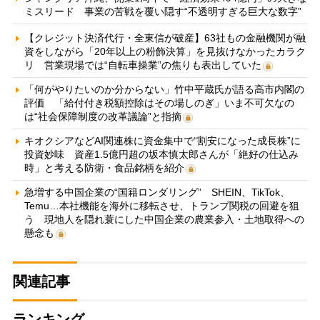
ミスリード 事業の苦戦を覆い隠す“不透明すぎる巨大な数字”
【クレジット決済代行・全東信が破産】63社もの金融機関が融
資をしながら「20年以上の粉飾決算」を見抜けなかったカラク
リ 営業現場では“自転車操業”の焦りも表出していた
「何がやりたいのか分からない」竹中平蔵氏が語る高市内閣の
評価 「給付付き税額控除はその場しのぎ」いま不可欠なの
は“社会保障制度の改革議論”と指摘
キオクシアなどAI関連株に資金集中で“割安になった成長株”に
投資妙味 資産1.5億円超の坂本慎太郎さんが「絶好の仕込み
時」と考える防衛・食品銘柄を紹介
急増する中国企業の“国籍ロンダリング” SHEIN、TikTok、
Temu…本社機能を海外に移転させ、トランプ関税の回避を狙
う 現地人を隠れ蓑にした中国企業の農業参入・土地取得への
懸念も
関連記事
ランキング