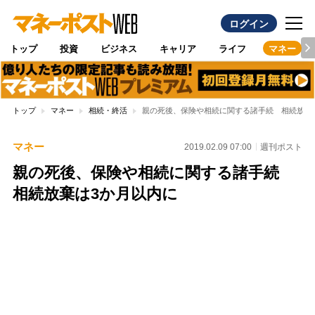
ログイン
トップ
投資
ビジネス
キャリア
ライフ
マネー
トップ
マネー
相続・終活
親の死後、保険や相続に関する諸手続 相続放棄
マネー
2019.02.09 07:00
週刊ポスト
親の死後、保険や相続に関する諸手続
相続放棄は3か月以内に
Loaded
:
97.17%
/
Unmute