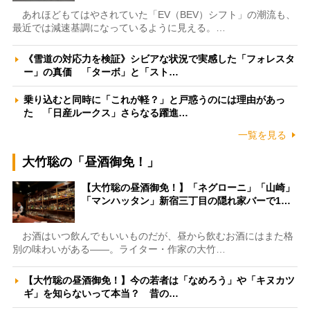
あれほどもてはやされていた「EV（BEV）シフト」の潮流も、
最近では減速基調になっているように見える。…
《雪道の対応力を検証》シビアな状況で実感した「フォレスタ
ー」の真価 「ターボ」と「スト…
乗り込むと同時に「これが軽？」と戸惑うのには理由があっ
た 「日産ルークス」さらなる躍進…
一覧を見る
大竹聡の「昼酒御免！」
【大竹聡の昼酒御免！】「ネグローニ」「山崎」
「マンハッタン」新宿三丁目の隠れ家バーで1…
お酒はいつ飲んでもいいものだが、昼から飲むお酒にはまた格
別の味わいがある――。ライター・作家の大竹…
【大竹聡の昼酒御免！】今の若者は「なめろう」や「キヌカツ
ギ」を知らないって本当？ 昔の…