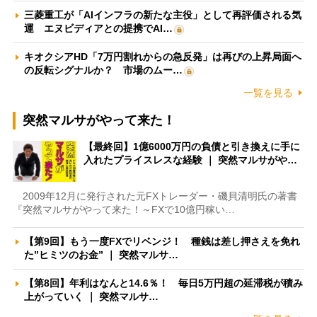
三菱重工が「AIインフラの新たな主役」として再評価される気
運 エヌビディアとの提携でAI…
キオクシアHD「7万円割れからの急反発」は再びの上昇局面へ
の反転シグナルか？ 市場のムー…
一覧を見る
突然マルサがやって来た！
【最終回】1億6000万円の負債と引き換えに手に
入れたプライスレスな経験 ｜ 突然マルサがや…
2009年12月に発行された元FXトレーダー・磯貝清明氏の著書
『突然マルサがやって来た！～FXで10億円稼い…
【第9回】もう一度FXでリベンジ！ 種銭は差し押さえを免れ
た”ヒミツのお金” ｜ 突然マルサ…
【第8回】年利はなんと14.6％！ 毎日5万円超の延滞税が積み
上がっていく ｜ 突然マルサ…