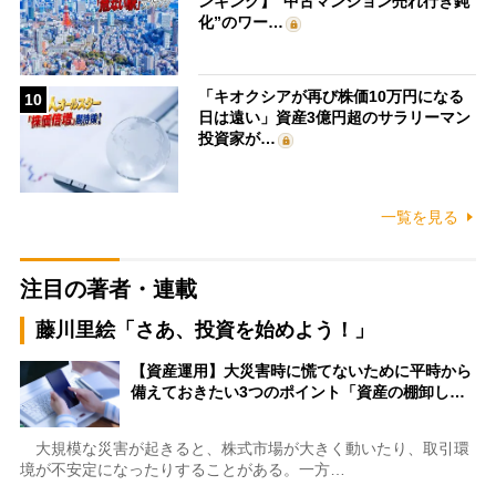
ンキング】“中古マンション売れ行き鈍
化”のワー…
「キオクシアが再び株価10万円になる
10
日は遠い」資産3億円超のサラリーマン
投資家が…
一覧を見る
注目の著者・連載
藤川里絵「さあ、投資を始めよう！」
【資産運用】大災害時に慌てないために平時から
備えておきたい3つのポイント「資産の棚卸し…
大規模な災害が起きると、株式市場が大きく動いたり、取引環
境が不安定になったりすることがある。一方…