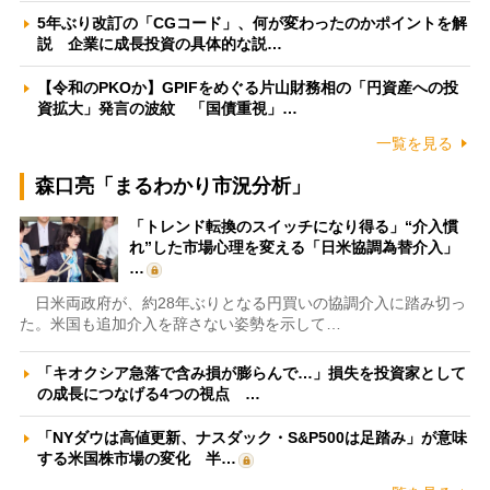
5年ぶり改訂の「CGコード」、何が変わったのかポイントを解
説 企業に成長投資の具体的な説…
【令和のPKOか】GPIFをめぐる片山財務相の「円資産への投
資拡大」発言の波紋 「国債重視」…
一覧を見る
森口亮「まるわかり市況分析」
「トレンド転換のスイッチになり得る」“介入慣
れ”した市場心理を変える「日米協調為替介入」
…
日米両政府が、約28年ぶりとなる円買いの協調介入に踏み切っ
た。米国も追加介入を辞さない姿勢を示して…
「キオクシア急落で含み損が膨らんで…」損失を投資家として
の成長につなげる4つの視点 …
「NYダウは高値更新、ナスダック・S&P500は足踏み」が意味
する米国株市場の変化 半…