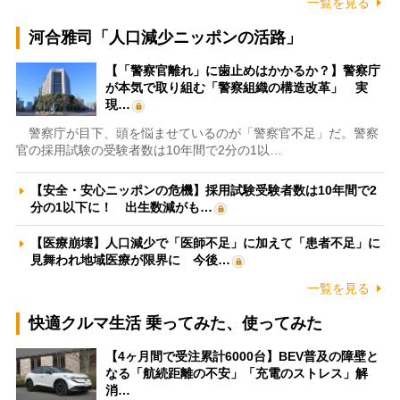
一覧を見る
河合雅司「人口減少ニッポンの活路」
【「警察官離れ」に歯止めはかかるか？】警察庁
が本気で取り組む「警察組織の構造改革」 実
現…
警察庁が目下、頭を悩ませているのが「警察官不足」だ。警察
官の採用試験の受験者数は10年間で2分の1以…
【安全・安心ニッポンの危機】採用試験受験者数は10年間で2
分の1以下に！ 出生数減がも…
【医療崩壊】人口減少で「医師不足」に加えて「患者不足」に
見舞われ地域医療が限界に 今後…
一覧を見る
快適クルマ生活 乗ってみた、使ってみた
【4ヶ月間で受注累計6000台】BEV普及の障壁と
なる「航続距離の不安」「充電のストレス」解
消…