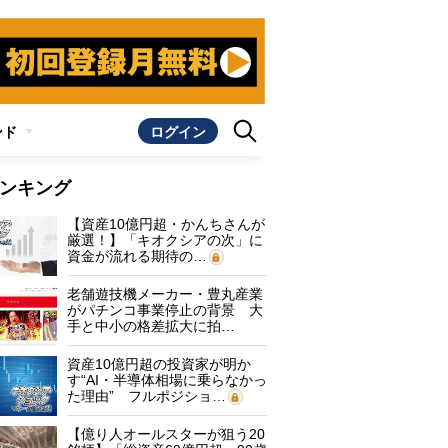
ンド
ログイン
ンキング
【資産10億円超・かんちさんが
厳選！】「キオクシアの次」に
資金が流れる期待の…
老舗遊技機メーカー・豊丸産業
がパチンコ事業停止の背景 大
手と中小の格差拡大に拍…
資産10億円超の投資家が明か
す“AI・半導体相場に乗らなかっ
た理由” フルポジショ…
【億り人オールスターが狙う20