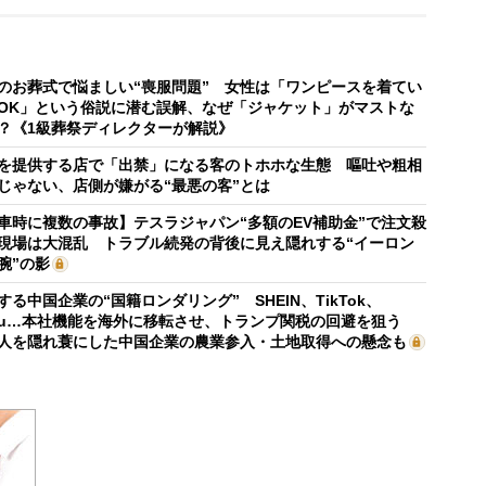
のお葬式で悩ましい“喪服問題” 女性は「ワンピースを着てい
OK」という俗説に潜む誤解、なぜ「ジャケット」がマストな
？《1級葬祭ディレクターが解説》
を提供する店で「出禁」になる客のトホホな生態 嘔吐や粗相
じゃない、店側が嫌がる“最悪の客”とは
車時に複数の事故】テスラジャパン“多額のEV補助金”で注文殺
現場は大混乱 トラブル続発の背後に見え隠れする“イーロン
腕”の影
する中国企業の“国籍ロンダリング” SHEIN、TikTok、
mu…本社機能を海外に移転させ、トランプ関税の回避を狙う
人を隠れ蓑にした中国企業の農業参入・土地取得への懸念も