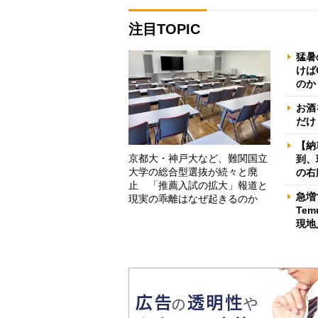
注目TOPIC
猛暑
けば
のか
お酒
だけ
【納
京都大・神戸大など、難関国立
到、
大学の総合型選抜が続々と廃
の右
止 「推薦入試の拡大」報道と
急増
現実の乖離はなぜ起きるのか
Te
現地