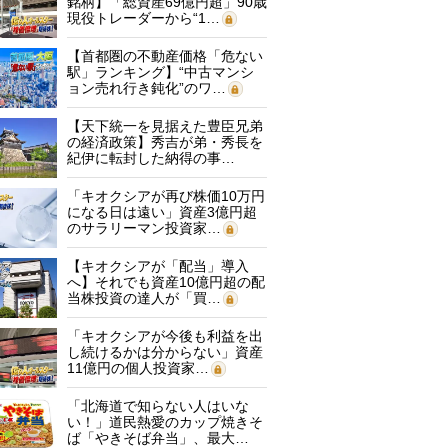
銘柄】「総資産69億円超」90歳
現役トレーダーから“1…
【首都圏の不動産価格「危ない
駅」ランキング】“中古マンシ
ョン売れ行き鈍化”のワ…
【天下統一を見据えた豊臣兄弟
の経済政策】秀吉が弟・秀長を
紀伊に転封した納得の事…
「キオクシアが再び株価10万円
になる日は遠い」資産3億円超
のサラリーマン投資家…
【キオクシアが「配当」導入
へ】それでも資産10億円超の配
当株投資の達人が「買…
「キオクシアが今後も利益を出
し続けるかは分からない」資産
11億円の個人投資家…
「北海道で知らない人はいな
い！」道民熱愛のカップ焼きそ
ば「やきそば弁当」、最大…