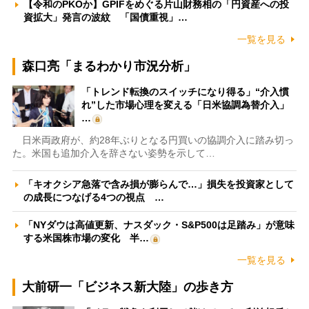
【令和のPKOか】GPIFをめぐる片山財務相の「円資産への投
資拡大」発言の波紋 「国債重視」…
一覧を見る
森口亮「まるわかり市況分析」
「トレンド転換のスイッチになり得る」“介入慣
れ”した市場心理を変える「日米協調為替介入」
…
日米両政府が、約28年ぶりとなる円買いの協調介入に踏み切っ
た。米国も追加介入を辞さない姿勢を示して…
「キオクシア急落で含み損が膨らんで…」損失を投資家として
の成長につなげる4つの視点 …
「NYダウは高値更新、ナスダック・S&P500は足踏み」が意味
する米国株市場の変化 半…
一覧を見る
大前研一「ビジネス新大陸」の歩き方