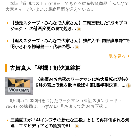
本誌『週刊ポスト』が追及してきた不動産投資商品「みんなで
大家さん」がいよいよ最終局面を迎えている…
【独走スクープ・みんなで大家さん】二転三転した“成田プロ
ジェクト”の計画変更の裏で起き…
【追及スクープ・みんなで大家さん】独占入手“内部議事録”で
明かされる柳瀬健一・代表の思…
一覧を見る
古賀真人「発掘！好決算銘柄」
《株価34％急落のワークマンに特大反転の期待》
6月の売上低迷を吹き飛ばす第1四半期決算、…
6月3日に8330円をつけたワークマン（東証スタンダード・
7564）の株価は、わずか1カ月あまりで約34％下落…
三菱重工が「AIインフラの新たな主役」として再評価される気
運 エヌビディアとの提携でAI…