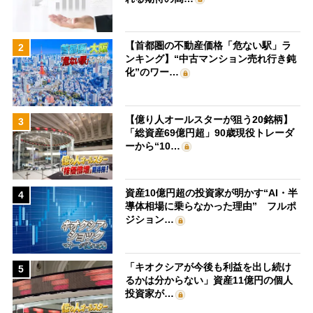
【首都圏の不動産価格「危ない駅」ラ
2
ンキング】“中古マンション売れ行き鈍
化”のワー…
【億り人オールスターが狙う20銘柄】
3
「総資産69億円超」90歳現役トレーダ
ーから“10…
資産10億円超の投資家が明かす“AI・半
4
導体相場に乗らなかった理由” フルポ
ジション…
「キオクシアが今後も利益を出し続け
5
るかは分からない」資産11億円の個人
投資家が…