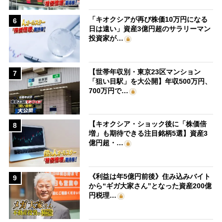
「キオクシアが再び株価10万円になる
6
日は遠い」資産3億円超のサラリーマン
投資家が…
【世帯年収別・東京23区マンション
7
「狙い目駅」を大公開】年収500万円、
700万円で…
【キオクシア・ショック後に「株価倍
8
増」も期待できる注目銘柄5選】資産3
億円超・…
《利益は年5億円前後》住み込みバイト
9
から“ギガ大家さん”となった資産200億
円税理…