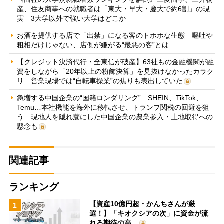
産、住友商事への就職者は「東大・早大・慶大で約6割」の現
実 3大学以外で強い大学はどこか
お酒を提供する店で「出禁」になる客のトホホな生態 嘔吐や
粗相だけじゃない、店側が嫌がる“最悪の客”とは
【クレジット決済代行・全東信が破産】63社もの金融機関が融
資をしながら「20年以上の粉飾決算」を見抜けなかったカラク
リ 営業現場では“自転車操業”の焦りも表出していた
急増する中国企業の“国籍ロンダリング” SHEIN、TikTok、
Temu…本社機能を海外に移転させ、トランプ関税の回避を狙
う 現地人を隠れ蓑にした中国企業の農業参入・土地取得への
懸念も
関連記事
ランキング
【資産10億円超・かんちさんが厳
1
選！】「キオクシアの次」に資金が流
れる期待の高…