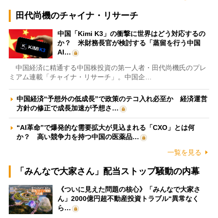
田代尚機のチャイナ・リサーチ
中国「Kimi K3」の衝撃に世界はどう対応するの
か？ 米財務長官が検討する「蒸留を行う中国
AI…
中国経済に精通する中国株投資の第一人者・田代尚機氏のプレ
ミアム連載「チャイナ・リサーチ」。中国企…
中国経済“予想外の低成長”で政策のテコ入れ必至か 経済運営
方針の修正で成長加速が予想さ…
“AI革命”で爆発的な需要拡大が見込まれる「CXO」とは何
か？ 高い競争力を持つ中国の医薬品…
一覧を見る
「みんなで大家さん」配当ストップ騒動の内幕
《ついに見えた問題の核心》「みんなで大家さ
ん」2000億円超不動産投資トラブル“異常なく
ら…