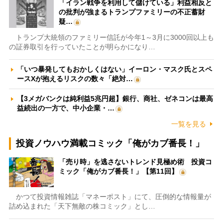
「イラン戦争を利用して儲けている」利益相反と
の批判が強まるトランプファミリーの不正蓄財
疑…
トランプ大統領のファミリー信託が今年1～3月に3000回以上も
の証券取引を行っていたことが明らかになり…
「いつ暴発してもおかしくはない」イーロン・マスク氏とスペ
ースXが抱えるリスクの数々「絶対…
【3メガバンクは純利益5兆円超】銀行、商社、ゼネコンは最高
益続出の一方で、中小企業・…
一覧を見る
投資ノウハウ満載コミック「俺がカブ番長！」
「売り時」を逃さないトレンド見極め術 投資コ
ミック「俺がカブ番長！」【第11回】
かつて投資情報雑誌「マネーポスト」にて、圧倒的な情報量が
詰め込まれた「天下無敵の株コミック」とし…