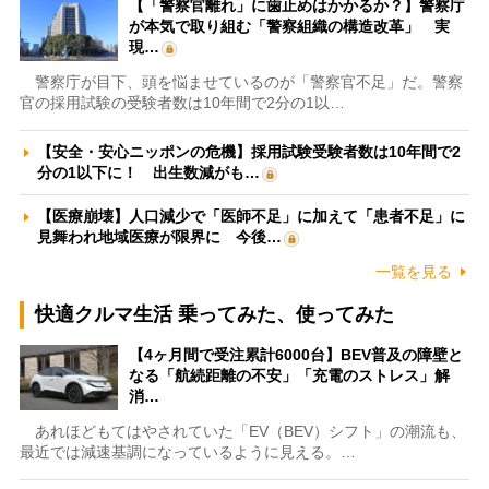
【「警察官離れ」に歯止めはかかるか？】警察庁
が本気で取り組む「警察組織の構造改革」 実
現…
警察庁が目下、頭を悩ませているのが「警察官不足」だ。警察
官の採用試験の受験者数は10年間で2分の1以…
【安全・安心ニッポンの危機】採用試験受験者数は10年間で2
分の1以下に！ 出生数減がも…
【医療崩壊】人口減少で「医師不足」に加えて「患者不足」に
見舞われ地域医療が限界に 今後…
一覧を見る
快適クルマ生活 乗ってみた、使ってみた
【4ヶ月間で受注累計6000台】BEV普及の障壁と
なる「航続距離の不安」「充電のストレス」解
消…
あれほどもてはやされていた「EV（BEV）シフト」の潮流も、
最近では減速基調になっているように見える。…