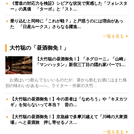
《雪道の対応力を検証》シビアな状況で実感した「フォレスタ
ー」の真価 「ターボ」と「スト…
乗り込むと同時に「これが軽？」と戸惑うのには理由があっ
た 「日産ルークス」さらなる躍進…
一覧を見る
大竹聡の「昼酒御免！」
【大竹聡の昼酒御免！】「ネグローニ」「山崎」
「マンハッタン」新宿三丁目の隠れ家バーで1…
お酒はいつ飲んでもいいものだが、昼から飲むお酒にはまた格
別の味わいがある――。ライター・作家の大竹…
【大竹聡の昼酒御免！】今の若者は「なめろう」や「キヌカツ
ギ」を知らないって本当？ 昔の…
【大竹聡の昼酒御免！】京急線で多摩川越えて「川崎の大衆酒
場」へと昼酒旅 押し寄せるノス…
一覧を見る