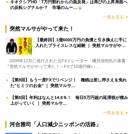
キオクシアHD「7万円割れからの急反発」は再びの上昇局面へ
の反転シグナルか？ 市場のムー…
一覧を見る
突然マルサがやって来た！
【最終回】1億6000万円の負債と引き換えに手に
入れたプライスレスな経験 ｜ 突然マルサがや…
2009年12月に発行された元FXトレーダー・磯貝清明氏の著書
『突然マルサがやって来た！～FXで10億円稼い…
【第9回】もう一度FXでリベンジ！ 種銭は差し押さえを免れ
た”ヒミツのお金” ｜ 突然マルサ…
【第8回】年利はなんと14.6％！ 毎日5万円超の延滞税が積み
上がっていく ｜ 突然マルサ…
一覧を見る
河合雅司「人口減少ニッポンの活路」