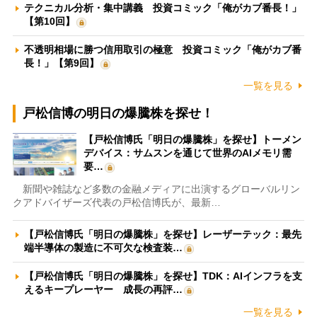
テクニカル分析・集中講義 投資コミック「俺がカブ番長！」
【第10回】
不透明相場に勝つ信用取引の極意 投資コミック「俺がカブ番
長！」【第9回】
一覧を見る
戸松信博の明日の爆騰株を探せ！
【戸松信博氏「明日の爆騰株」を探せ】トーメン
デバイス：サムスンを通じて世界のAIメモリ需
要…
新聞や雑誌など多数の金融メディアに出演するグローバルリン
クアドバイザーズ代表の戸松信博氏が、最新…
【戸松信博氏「明日の爆騰株」を探せ】レーザーテック：最先
端半導体の製造に不可欠な検査装…
【戸松信博氏「明日の爆騰株」を探せ】TDK：AIインフラを支
えるキープレーヤー 成長の再評…
一覧を見る