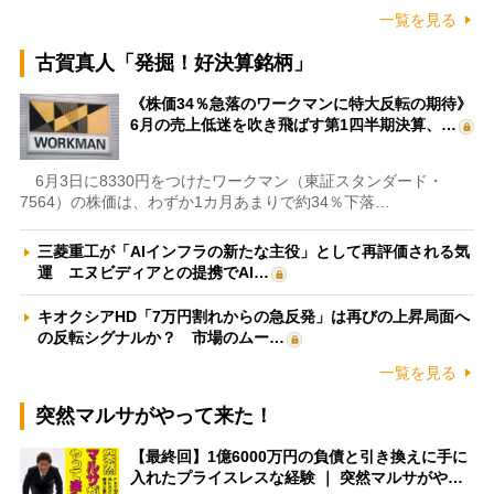
一覧を見る
古賀真人「発掘！好決算銘柄」
《株価34％急落のワークマンに特大反転の期待》
6月の売上低迷を吹き飛ばす第1四半期決算、…
6月3日に8330円をつけたワークマン（東証スタンダード・
7564）の株価は、わずか1カ月あまりで約34％下落…
三菱重工が「AIインフラの新たな主役」として再評価される気
運 エヌビディアとの提携でAI…
キオクシアHD「7万円割れからの急反発」は再びの上昇局面へ
の反転シグナルか？ 市場のムー…
一覧を見る
突然マルサがやって来た！
【最終回】1億6000万円の負債と引き換えに手に
入れたプライスレスな経験 ｜ 突然マルサがや…