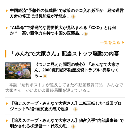
中国経済“予想外の低成長”で政策のテコ入れ必至か 経済運営
方針の修正で成長加速が予想さ…
“AI革命”で爆発的な需要拡大が見込まれる「CXO」とは何
か？ 高い競争力を持つ中国の医薬品…
一覧を見る
「みんなで大家さん」配当ストップ騒動の内幕
《ついに見えた問題の核心》「みんなで大家さ
ん」2000億円超不動産投資トラブル“異常なく
ら…
本誌『週刊ポスト』が追及してきた不動産投資商品「みんなで
大家さん」がいよいよ最終局面を迎えている…
【独走スクープ・みんなで大家さん】二転三転した“成田プロ
ジェクト”の計画変更の裏で起き…
【追及スクープ・みんなで大家さん】独占入手“内部議事録”で
明かされる柳瀬健一・代表の思…