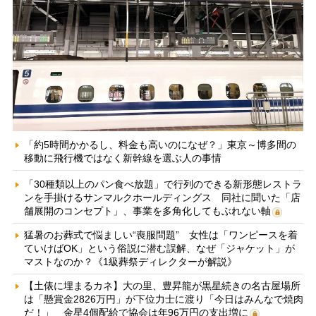
「約5時間かかるし、料金も高いのになぜ？」東京～博多間の
移動に飛行機ではなく新幹線を選ぶ人の事情
「30種類以上のパン食べ放題」で行列のできる新形態レストラ
ンを手掛けるサンマルクホールディングス 同社に聞いた「店
舗展開のコンセプト」、事業を多角化してもぶれない軸
猛暑のお葬式で悩ましい“喪服問題” 女性は「ワンピースを着
ていけばOK」という俗説に潜む誤解、なぜ「ジャケット」が
マストなのか？《1級葬祭ディレクターが解説》
【土俵に埋まるカネ】大の里、豊昇龍が黒星続きの名古屋場所
は「懸賞金2826万円」が下位力士に渡り「今日はみんなで焼肉
だ！」 金星4個配給で協会は年96万円の支出増に