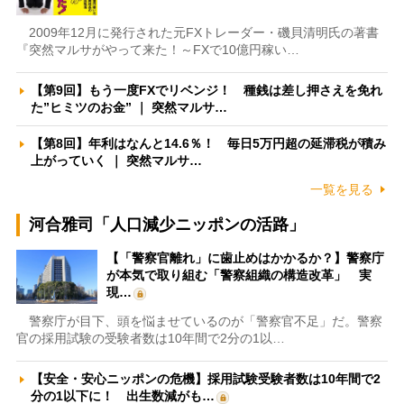
2009年12月に発行された元FXトレーダー・磯貝清明氏の著書
『突然マルサがやって来た！～FXで10億円稼い…
【第9回】もう一度FXでリベンジ！ 種銭は差し押さえを免れ
た”ヒミツのお金” ｜ 突然マルサ…
【第8回】年利はなんと14.6％！ 毎日5万円超の延滞税が積み
上がっていく ｜ 突然マルサ…
一覧を見る
河合雅司「人口減少ニッポンの活路」
【「警察官離れ」に歯止めはかかるか？】警察庁
が本気で取り組む「警察組織の構造改革」 実
現…
警察庁が目下、頭を悩ませているのが「警察官不足」だ。警察
官の採用試験の受験者数は10年間で2分の1以…
【安全・安心ニッポンの危機】採用試験受験者数は10年間で2
分の1以下に！ 出生数減がも…