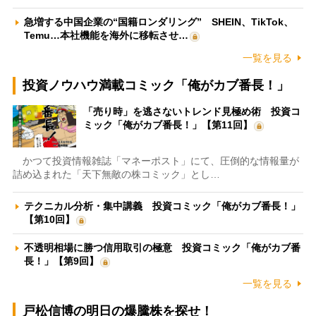
急増する中国企業の“国籍ロンダリング” SHEIN、TikTok、
Temu…本社機能を海外に移転させ…
一覧を見る
投資ノウハウ満載コミック「俺がカブ番長！」
「売り時」を逃さないトレンド見極め術 投資コ
ミック「俺がカブ番長！」【第11回】
かつて投資情報雑誌「マネーポスト」にて、圧倒的な情報量が
詰め込まれた「天下無敵の株コミック」とし…
テクニカル分析・集中講義 投資コミック「俺がカブ番長！」
【第10回】
不透明相場に勝つ信用取引の極意 投資コミック「俺がカブ番
長！」【第9回】
一覧を見る
戸松信博の明日の爆騰株を探せ！