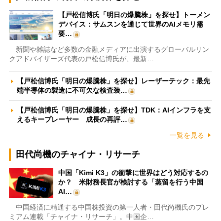
【戸松信博氏「明日の爆騰株」を探せ】トーメン
デバイス：サムスンを通じて世界のAIメモリ需
要…
新聞や雑誌など多数の金融メディアに出演するグローバルリン
クアドバイザーズ代表の戸松信博氏が、最新…
【戸松信博氏「明日の爆騰株」を探せ】レーザーテック：最先
端半導体の製造に不可欠な検査装…
【戸松信博氏「明日の爆騰株」を探せ】TDK：AIインフラを支
えるキープレーヤー 成長の再評…
一覧を見る
田代尚機のチャイナ・リサーチ
中国「Kimi K3」の衝撃に世界はどう対応するの
か？ 米財務長官が検討する「蒸留を行う中国
AI…
中国経済に精通する中国株投資の第一人者・田代尚機氏のプレ
ミアム連載「チャイナ・リサーチ」。中国企…