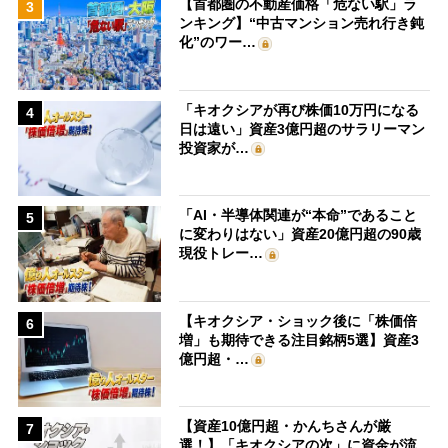
【首都圏の不動産価格「危ない駅」ラ
3
ンキング】“中古マンション売れ行き鈍
化”のワー…
「キオクシアが再び株価10万円になる
4
日は遠い」資産3億円超のサラリーマン
投資家が…
「AI・半導体関連が“本命”であること
5
に変わりはない」資産20億円超の90歳
現役トレー…
【キオクシア・ショック後に「株価倍
6
増」も期待できる注目銘柄5選】資産3
億円超・…
【資産10億円超・かんちさんが厳
7
選！】「キオクシアの次」に資金が流