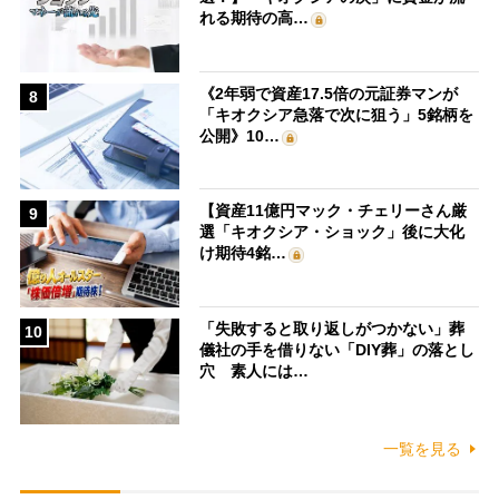
れる期待の高…
《2年弱で資産17.5倍の元証券マンが
8
「キオクシア急落で次に狙う」5銘柄を
公開》10…
【資産11億円マック・チェリーさん厳
9
選「キオクシア・ショック」後に大化
け期待4銘…
「失敗すると取り返しがつかない」葬
10
儀社の手を借りない「DIY葬」の落とし
穴 素人には…
一覧を見る