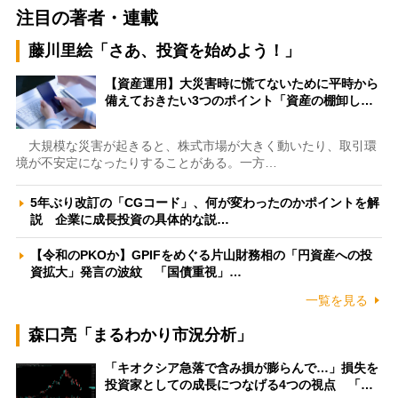
注目の著者・連載
藤川里絵「さあ、投資を始めよう！」
【資産運用】大災害時に慌てないために平時から
備えておきたい3つのポイント「資産の棚卸し…
大規模な災害が起きると、株式市場が大きく動いたり、取引環
境が不安定になったりすることがある。一方…
5年ぶり改訂の「CGコード」、何が変わったのかポイントを解
説 企業に成長投資の具体的な説…
【令和のPKOか】GPIFをめぐる片山財務相の「円資産への投
資拡大」発言の波紋 「国債重視」…
一覧を見る
森口亮「まるわかり市況分析」
「キオクシア急落で含み損が膨らんで…」損失を
投資家としての成長につなげる4つの視点 「…