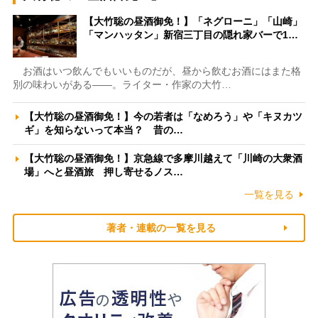
【大竹聡の昼酒御免！】「ネグローニ」「山崎」
「マンハッタン」新宿三丁目の隠れ家バーで1…
お酒はいつ飲んでもいいものだが、昼から飲むお酒にはまた格
別の味わいがある――。ライター・作家の大竹…
【大竹聡の昼酒御免！】今の若者は「なめろう」や「キヌカツ
ギ」を知らないって本当？ 昔の…
【大竹聡の昼酒御免！】京急線で多摩川越えて「川崎の大衆酒
場」へと昼酒旅 押し寄せるノス…
一覧を見る
著者・連載の一覧を見る