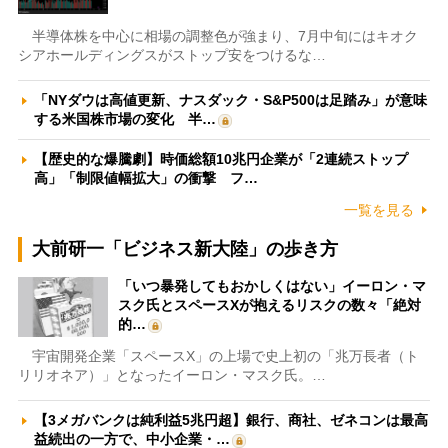
半導体株を中心に相場の調整色が強まり、7月中旬にはキオク
シアホールディングスがストップ安をつけるな…
「NYダウは高値更新、ナスダック・S&P500は足踏み」が意味
する米国株市場の変化 半…
【歴史的な爆騰劇】時価総額10兆円企業が「2連続ストップ
高」「制限値幅拡大」の衝撃 フ…
一覧を見る
大前研一「ビジネス新大陸」の歩き方
「いつ暴発してもおかしくはない」イーロン・マ
スク氏とスペースXが抱えるリスクの数々「絶対
的…
宇宙開発企業「スペースX」の上場で史上初の「兆万長者（ト
リリオネア）」となったイーロン・マスク氏。…
【3メガバンクは純利益5兆円超】銀行、商社、ゼネコンは最高
益続出の一方で、中小企業・…