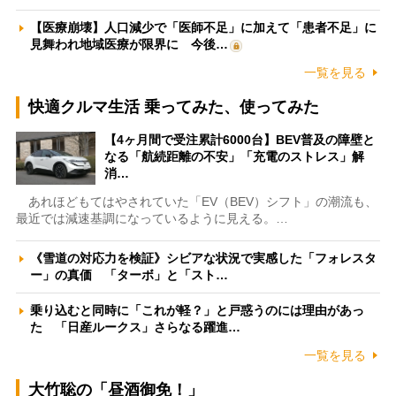
【医療崩壊】人口減少で「医師不足」に加えて「患者不足」に
見舞われ地域医療が限界に 今後…
一覧を見る
快適クルマ生活 乗ってみた、使ってみた
【4ヶ月間で受注累計6000台】BEV普及の障壁と
なる「航続距離の不安」「充電のストレス」解
消…
あれほどもてはやされていた「EV（BEV）シフト」の潮流も、
最近では減速基調になっているように見える。…
《雪道の対応力を検証》シビアな状況で実感した「フォレスタ
ー」の真価 「ターボ」と「スト…
乗り込むと同時に「これが軽？」と戸惑うのには理由があっ
た 「日産ルークス」さらなる躍進…
一覧を見る
大竹聡の「昼酒御免！」