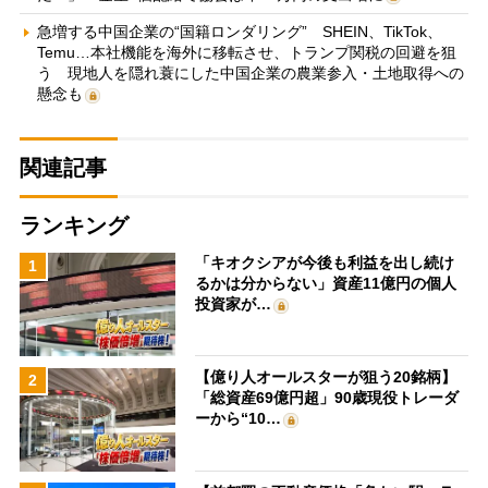
急増する中国企業の“国籍ロンダリング” SHEIN、TikTok、
Temu…本社機能を海外に移転させ、トランプ関税の回避を狙
う 現地人を隠れ蓑にした中国企業の農業参入・土地取得への
懸念も
関連記事
ランキング
「キオクシアが今後も利益を出し続け
1
るかは分からない」資産11億円の個人
投資家が…
【億り人オールスターが狙う20銘柄】
2
「総資産69億円超」90歳現役トレーダ
ーから“10…