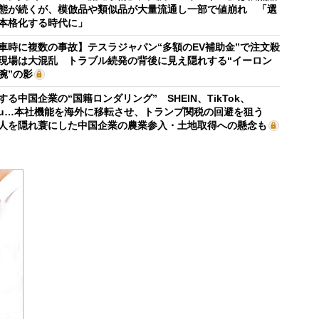
態が続くが、模倣品や類似品が大量流通し一部で値崩れ 「選
本格化する時代に」
車時に複数の事故】テスラジャパン“多額のEV補助金”で注文殺
現場は大混乱 トラブル続発の背後に見え隠れする“イーロン
腕”の影
する中国企業の“国籍ロンダリング” SHEIN、TikTok、
mu…本社機能を海外に移転させ、トランプ関税の回避を狙う
人を隠れ蓑にした中国企業の農業参入・土地取得への懸念も