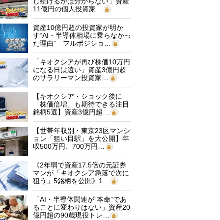
し続けるかは分からない」資産
11億円の個人投資家…
資産10億円超の投資家が明か
す“AI・半導体相場に乗らなかっ
た理由” フルポジショ…
「キオクシアが再び株価10万円
になる日は遠い」資産3億円超
のサラリーマン投資家…
【キオクシア・ショック後に
「株価倍増」も期待できる注目
銘柄5選】資産3億円超…
【世帯年収別・東京23区マンシ
ョン「狙い目駅」を大公開】年
収500万円、700万円…
《2年弱で資産17.5倍の元証券
マンが「キオクシア急落で次に
狙う」5銘柄を公開》1…
「AI・半導体関連が“本命”であ
ることに変わりはない」資産20
億円超の90歳現役トレ…