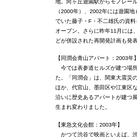
地。向ヶ丘遊園駅からモノレー
（2000年）、2002年には遊
でいた藤子・F・不二雄氏の資料
オープン。さらに昨年11月には
どが併設された再開発計画も発
【同潤会青山アパート：2003年
今では表参道ヒルズが建つ場所
た。「同潤会」は、関東大震災
ほか、代官山、墨田区や江東区
沿いに歴史あるアパートが建つ
生まれ変わりました。
【東急文化会館：2003年】
かつて渋谷で映画といえば、渋