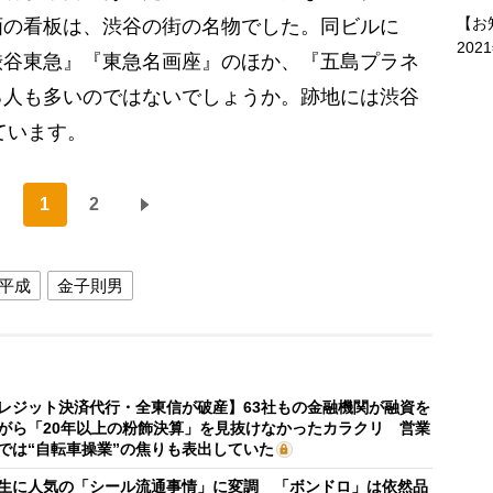
【お
画の看板は、渋谷の街の名物でした。同ビルに
202
渋谷東急』『東急名画座』のほか、『五島プラネ
る人も多いのではないでしょうか。跡地には渋谷
ています。
1
2
平成
金子則男
レジット決済代行・全東信が破産】63社もの金融機関が融資を
がら「20年以上の粉飾決算」を見抜けなかったカラクリ 営業
では“自転車操業”の焦りも表出していた
生に人気の「シール流通事情」に変調 「ボンドロ」は依然品