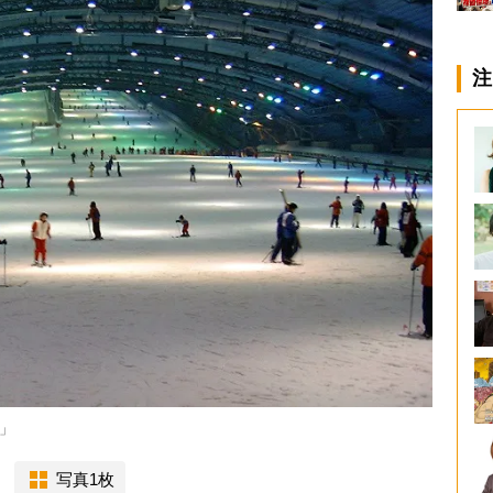
注
」
写真1枚