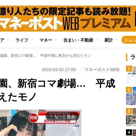
ア
ライフ
マネー
住まい・不動産
家計
トレ
遊園、新宿コマ劇場… 平成中期に東京から消えたモノ
ラ
1
2019.03.02 17:00
マネーポストWEB
園、新宿コマ劇場… 平成
2
えたモノ
3
もっと見る
arrow_forward_ios
4