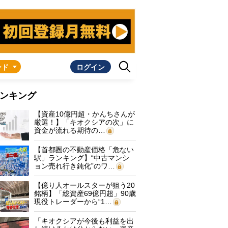
ンド
ログイン
ンキング
【資産10億円超・かんちさんが
厳選！】「キオクシアの次」に
資金が流れる期待の…
【首都圏の不動産価格「危ない
駅」ランキング】“中古マンシ
ョン売れ行き鈍化”のワ…
【億り人オールスターが狙う20
銘柄】「総資産69億円超」90歳
現役トレーダーから“1…
「キオクシアが今後も利益を出