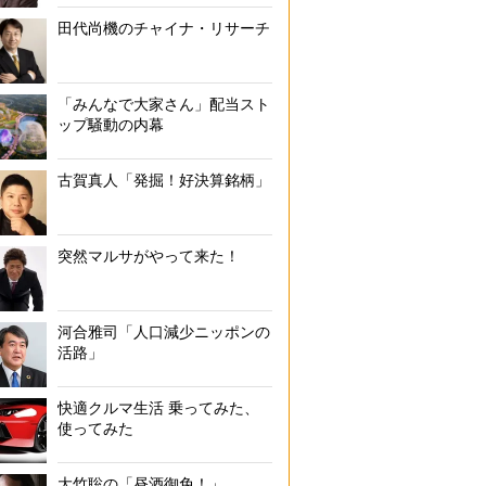
田代尚機のチャイナ・リサーチ
「みんなで大家さん」配当スト
ップ騒動の内幕
古賀真人「発掘！好決算銘柄」
突然マルサがやって来た！
河合雅司「人口減少ニッポンの
活路」
快適クルマ生活 乗ってみた、
使ってみた
大竹聡の「昼酒御免！」