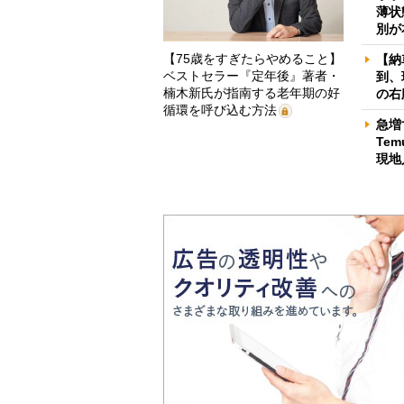
薄状
別が
【75歳をすぎたらやめること】
【納
ベストセラー『定年後』著者・
到、
楠木新氏が指南する老年期の好
の右
循環を呼び込む方法
急増
Te
現地