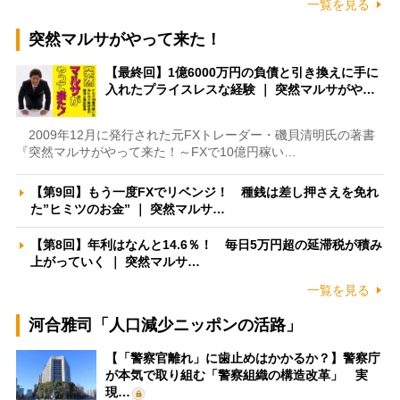
一覧を見る
突然マルサがやって来た！
【最終回】1億6000万円の負債と引き換えに手に
入れたプライスレスな経験 ｜ 突然マルサがや…
2009年12月に発行された元FXトレーダー・磯貝清明氏の著書
『突然マルサがやって来た！～FXで10億円稼い…
【第9回】もう一度FXでリベンジ！ 種銭は差し押さえを免れ
た”ヒミツのお金” ｜ 突然マルサ…
【第8回】年利はなんと14.6％！ 毎日5万円超の延滞税が積み
上がっていく ｜ 突然マルサ…
一覧を見る
河合雅司「人口減少ニッポンの活路」
【「警察官離れ」に歯止めはかかるか？】警察庁
が本気で取り組む「警察組織の構造改革」 実
現…