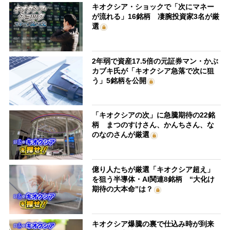
キオクシア・ショックで「次にマネー
が流れる」16銘柄 凄腕投資家3名が厳
選
2年弱で資産17.5倍の元証券マン・かぶ
カブキ氏が「キオクシア急落で次に狙
う」5銘柄を公開
「キオクシアの次」に急騰期待の22銘
柄 まつのすけさん、かんちさん、な
のなのさんが厳選
億り人たちが厳選「キオクシア超え」
を狙う半導体・AI関連8銘柄 “大化け
期待の大本命”は？
キオクシア爆騰の裏で仕込み時が到来