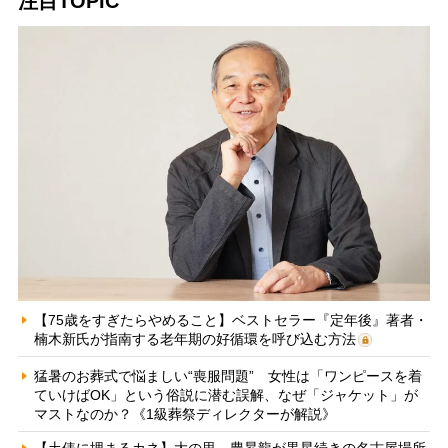
注目TOPIC
【75歳をすぎたらやめること】ベストセラー『定年後』著者・
楠木新氏が指南する老年期の好循環を呼び込む方法
猛暑のお葬式で悩ましい“喪服問題” 女性は「ワンピースを着
ていけばOK」という俗説に潜む誤解、なぜ「ジャケット」が
マストなのか？《1級葬祭ディレクターが解説》
【土俵に埋まるカネ】大の里、豊昇龍が黒星続きの名古屋場所