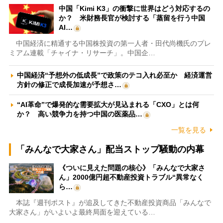
中国「Kimi K3」の衝撃に世界はどう対応するの
か？ 米財務長官が検討する「蒸留を行う中国
AI…
中国経済に精通する中国株投資の第一人者・田代尚機氏のプレ
ミアム連載「チャイナ・リサーチ」。中国企…
中国経済“予想外の低成長”で政策のテコ入れ必至か 経済運営
方針の修正で成長加速が予想さ…
“AI革命”で爆発的な需要拡大が見込まれる「CXO」とは何
か？ 高い競争力を持つ中国の医薬品…
一覧を見る
「みんなで大家さん」配当ストップ騒動の内幕
《ついに見えた問題の核心》「みんなで大家さ
ん」2000億円超不動産投資トラブル“異常なく
ら…
本誌『週刊ポスト』が追及してきた不動産投資商品「みんなで
大家さん」がいよいよ最終局面を迎えている…