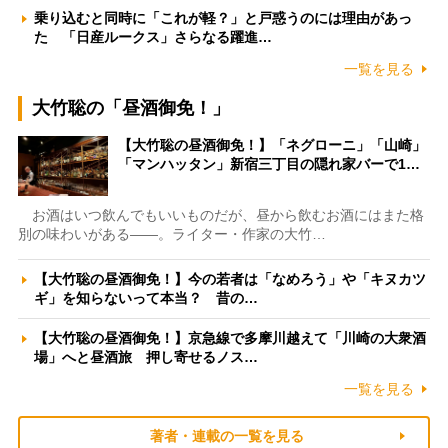
乗り込むと同時に「これが軽？」と戸惑うのには理由があっ
た 「日産ルークス」さらなる躍進…
一覧を見る
大竹聡の「昼酒御免！」
【大竹聡の昼酒御免！】「ネグローニ」「山崎」
「マンハッタン」新宿三丁目の隠れ家バーで1…
お酒はいつ飲んでもいいものだが、昼から飲むお酒にはまた格
別の味わいがある――。ライター・作家の大竹…
【大竹聡の昼酒御免！】今の若者は「なめろう」や「キヌカツ
ギ」を知らないって本当？ 昔の…
【大竹聡の昼酒御免！】京急線で多摩川越えて「川崎の大衆酒
場」へと昼酒旅 押し寄せるノス…
一覧を見る
著者・連載の一覧を見る