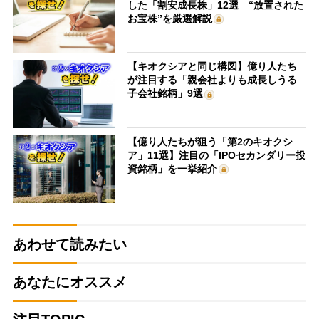
した「割安成長株」12選 “放置された
お宝株”を厳選解説
【キオクシアと同じ構図】億り人たち
が注目する「親会社よりも成長しうる
子会社銘柄」9選
【億り人たちが狙う「第2のキオクシ
ア」11選】注目の「IPOセカンダリー投
資銘柄」を一挙紹介
あわせて読みたい
あなたにオススメ