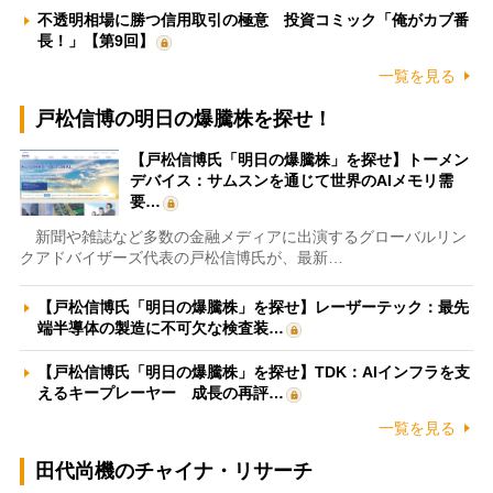
不透明相場に勝つ信用取引の極意 投資コミック「俺がカブ番
長！」【第9回】
一覧を見る
戸松信博の明日の爆騰株を探せ！
【戸松信博氏「明日の爆騰株」を探せ】トーメン
デバイス：サムスンを通じて世界のAIメモリ需
要…
新聞や雑誌など多数の金融メディアに出演するグローバルリン
クアドバイザーズ代表の戸松信博氏が、最新…
【戸松信博氏「明日の爆騰株」を探せ】レーザーテック：最先
端半導体の製造に不可欠な検査装…
【戸松信博氏「明日の爆騰株」を探せ】TDK：AIインフラを支
えるキープレーヤー 成長の再評…
一覧を見る
田代尚機のチャイナ・リサーチ