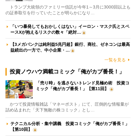
トランプ大統領のファミリー信託が今年1～3月に3000回以上も
の証券取引を行っていたことが明らかになり…
「いつ暴発してもおかしくはない」イーロン・マスク氏とスペ
ースXが抱えるリスクの数々「絶対…
【3メガバンクは純利益5兆円超】銀行、商社、ゼネコンは最高
益続出の一方で、中小企業・…
一覧を見る
投資ノウハウ満載コミック「俺がカブ番長！」
「売り時」を逃さないトレンド見極め術 投資コ
ミック「俺がカブ番長！」【第11回】
かつて投資情報雑誌「マネーポスト」にて、圧倒的な情報量が
詰め込まれた「天下無敵の株コミック」とし…
テクニカル分析・集中講義 投資コミック「俺がカブ番長！」
【第10回】