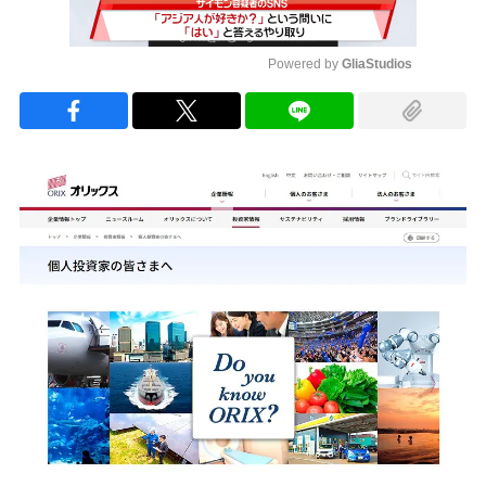
Powered by 
GliaStudios
Mute