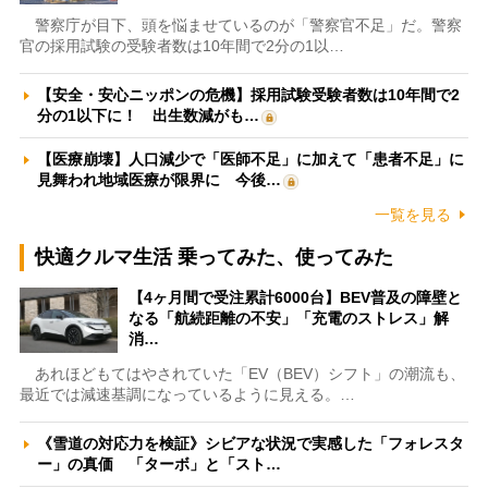
警察庁が目下、頭を悩ませているのが「警察官不足」だ。警察
官の採用試験の受験者数は10年間で2分の1以…
【安全・安心ニッポンの危機】採用試験受験者数は10年間で2
分の1以下に！ 出生数減がも…
【医療崩壊】人口減少で「医師不足」に加えて「患者不足」に
見舞われ地域医療が限界に 今後…
一覧を見る
快適クルマ生活 乗ってみた、使ってみた
【4ヶ月間で受注累計6000台】BEV普及の障壁と
なる「航続距離の不安」「充電のストレス」解
消…
あれほどもてはやされていた「EV（BEV）シフト」の潮流も、
最近では減速基調になっているように見える。…
《雪道の対応力を検証》シビアな状況で実感した「フォレスタ
ー」の真価 「ターボ」と「スト…