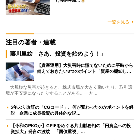
一覧を見る
注目の著者・連載
藤川里絵「さあ、投資を始めよう！」
【資産運用】大災害時に慌てないために平時から
備えておきたい3つのポイント「資産の棚卸し…
大規模な災害が起きると、株式市場が大きく動いたり、取引環
境が不安定になったりすることがある。一方…
5年ぶり改訂の「CGコード」、何が変わったのかポイントを解
説 企業に成長投資の具体的な説…
【令和のPKOか】GPIFをめぐる片山財務相の「円資産への投
資拡大」発言の波紋 「国債重視」…