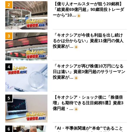
【億り人オールスターが狙う20銘柄】
2
「総資産69億円超」90歳現役トレーダ
ーから“10…
「キオクシアが今後も利益を出し続け
3
るかは分からない」資産11億円の個人
投資家が…
「キオクシアが再び株価10万円になる
4
日は遠い」資産3億円超のサラリーマン
投資家が…
【キオクシア・ショック後に「株価倍
5
増」も期待できる注目銘柄5選】資産3
億円超・…
「AI・半導体関連が“本命”であること
6