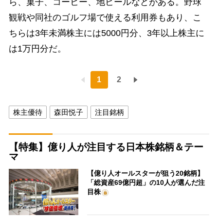
ら、菓子、コーヒー、地ビールなどがある。野球
観戦や同社のゴルフ場で使える利用券もあり、こ
ちらは3年未満株主には5000円分、3年以上株主に
は1万円分だ。
1
2
株主優待
森田悦子
注目銘柄
【特集】億り人が注目する日本株銘柄＆テー
マ
【億り人オールスターが狙う20銘柄】
「総資産69億円超」の10人が選んだ注
目株