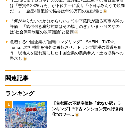
は「懸賞金2826万円」が下位力士に渡り「今日はみんなで焼肉
だ！」 金星4個配給で協会は年96万円の支出増に
「何がやりたいのか分からない」竹中平蔵氏が語る高市内閣の
評価 「給付付き税額控除はその場しのぎ」いま不可欠なの
は“社会保障制度の改革議論”と指摘
急増する中国企業の“国籍ロンダリング” SHEIN、TikTok、
Temu…本社機能を海外に移転させ、トランプ関税の回避を狙
う 現地人を隠れ蓑にした中国企業の農業参入・土地取得への
懸念も
関連記事
ランキング
【首都圏の不動産価格「危ない駅」ラ
1
ンキング】“中古マンション売れ行き鈍
化”のワー…