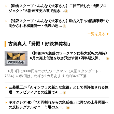
【独走スクープ・みんなで大家さん】二転三転した“成田プロ
ジェクト”の計画変更の裏で起き…
【追及スクープ・みんなで大家さん】独占入手“内部議事録”で
明かされる柳瀬健一・代表の思…
一覧を見る
古賀真人「発掘！好決算銘柄」
《株価34％急落のワークマンに特大反転の期待》
6月の売上低迷を吹き飛ばす第1四半期決算、…
6月3日に8330円をつけたワークマン（東証スタンダード・
7564）の株価は、わずか1カ月あまりで約34％下落…
三菱重工が「AIインフラの新たな主役」として再評価される気
運 エヌビディアとの提携でAI…
キオクシアHD「7万円割れからの急反発」は再びの上昇局面へ
の反転シグナルか？ 市場のムー…