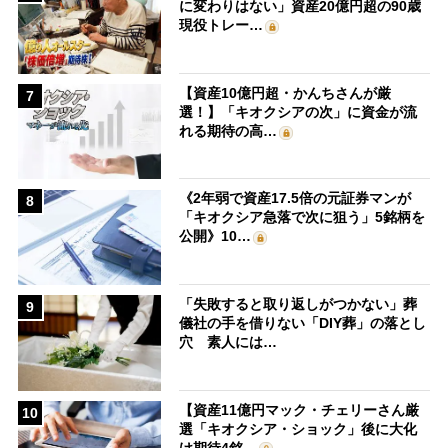
に変わりはない」資産20億円超の90歳
現役トレー…
【資産10億円超・かんちさんが厳
7
選！】「キオクシアの次」に資金が流
れる期待の高…
《2年弱で資産17.5倍の元証券マンが
8
「キオクシア急落で次に狙う」5銘柄を
公開》10…
「失敗すると取り返しがつかない」葬
9
儀社の手を借りない「DIY葬」の落とし
穴 素人には…
【資産11億円マック・チェリーさん厳
10
選「キオクシア・ショック」後に大化
け期待4銘…