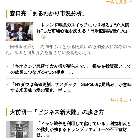
一覧を見る
森口亮「まるわかり市況分析」
「トレンド転換のスイッチになり得る」“介入慣
れ”した市場心理を変える「日米協調為替介入」
…
日米両政府が、約28年ぶりとなる円買いの協調介入に踏み切っ
た。米国も追加介入を辞さない姿勢を示して…
「キオクシア急落で含み損が膨らんで…」損失を投資家として
の成長につなげる4つの視点 …
「NYダウは高値更新、ナスダック・S&P500は足踏み」が意味
する米国株市場の変化 半…
一覧を見る
大前研一「ビジネス新大陸」の歩き方
「イラン戦争を利用して儲けている」利益相反と
の批判が強まるトランプファミリーの不正蓄財
疑…