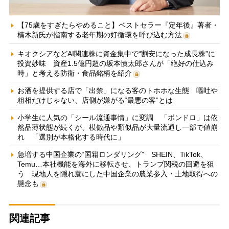
【75歳をすぎたらやめること】ベストセラー『定年後』著者・
楠木新氏が指南する老年期の好循環を呼び込む方法
キオクシアなどAI関連株に資金集中で“割安になった成長株”に
投資妙味 資産1.5億円超の坂本慎太郎さんが「絶好の仕込み
時」と考える防衛・食品銘柄を紹介
お酒を提供する店で「出禁」になる客のトホホな生態 嘔吐や
粗相だけじゃない、店側が嫌がる“最悪の客”とは
小学生に人気の「シール流通事情」に変調 「ボンドロ」は依
然品薄状態が続くが、模倣品や類似品が大量流通し一部で値崩
れ 「選別が本格化する時代に」
急増する中国企業の“国籍ロンダリング” SHEIN、TikTok、
Temu…本社機能を海外に移転させ、トランプ関税の回避を狙
う 現地人を隠れ蓑にした中国企業の農業参入・土地取得への
懸念も
関連記事