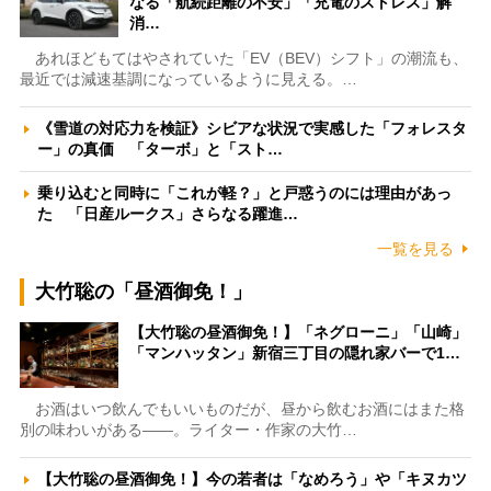
なる「航続距離の不安」「充電のストレス」解
消…
あれほどもてはやされていた「EV（BEV）シフト」の潮流も、
最近では減速基調になっているように見える。…
《雪道の対応力を検証》シビアな状況で実感した「フォレスタ
ー」の真価 「ターボ」と「スト…
乗り込むと同時に「これが軽？」と戸惑うのには理由があっ
た 「日産ルークス」さらなる躍進…
一覧を見る
大竹聡の「昼酒御免！」
【大竹聡の昼酒御免！】「ネグローニ」「山崎」
「マンハッタン」新宿三丁目の隠れ家バーで1…
お酒はいつ飲んでもいいものだが、昼から飲むお酒にはまた格
別の味わいがある――。ライター・作家の大竹…
【大竹聡の昼酒御免！】今の若者は「なめろう」や「キヌカツ