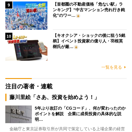
【首都圏の不動産価格「危ない駅」ラ
9
ンキング】“中古マンション売れ行き鈍
化”のワー…
【キオクシア・ショックの後に狙う5銘
10
柄】イベント投資家の億り人・羽根英
樹氏が厳…
一覧を見る
注目の著者・連載
藤川里絵「さあ、投資を始めよう！」
5年ぶり改訂の「CGコード」、何が変わったのか
ポイントを解説 企業に成長投資の具体的な説
明…
金融庁と東京証券取引所が共同で策定している上場企業の経営