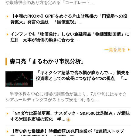
や取締役会のあり方を定める「コーポレート…
【令和のPKOか】GPIFをめぐる片山財務相の「円資産への投
資拡大」発言の波紋 「国債重視」…
インフレでも「物価負け」しない金融商品「物価連動国債」に
注目 元本が物価の動きに合わせ…
一覧を見る
森口亮「まるわかり市況分析」
「キオクシア急落で含み損が膨らんで…」損失を
投資家としての成長につなげる4つの視点 「…
半導体株を中心に相場の調整色が強まり、7月中旬にはキオク
シアホールディングスがストップ安をつけるな…
「NYダウは高値更新、ナスダック・S&P500は足踏み」が意味
する米国株市場の変化 半…
【歴史的な爆騰劇】時価総額10兆円企業が「2連続ストップ