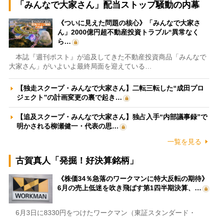
「みんなで大家さん」配当ストップ騒動の内幕
《ついに見えた問題の核心》「みんなで大家さ
ん」2000億円超不動産投資トラブル“異常なく
ら…
本誌『週刊ポスト』が追及してきた不動産投資商品「みんなで
大家さん」がいよいよ最終局面を迎えている…
【独走スクープ・みんなで大家さん】二転三転した“成田プロ
ジェクト”の計画変更の裏で起き…
【追及スクープ・みんなで大家さん】独占入手“内部議事録”で
明かされる柳瀬健一・代表の思…
一覧を見る
古賀真人「発掘！好決算銘柄」
《株価34％急落のワークマンに特大反転の期待》
6月の売上低迷を吹き飛ばす第1四半期決算、…
6月3日に8330円をつけたワークマン（東証スタンダード・