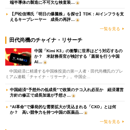
端半導体の製造に不可欠な検査装…
【戸松信博氏「明日の爆騰株」を探せ】TDK：AIインフラを支
えるキープレーヤー 成長の再評…
一覧を見る
田代尚機のチャイナ・リサーチ
中国「Kimi K3」の衝撃に世界はどう対応するの
か？ 米財務長官が検討する「蒸留を行う中国
AI…
中国経済に精通する中国株投資の第一人者・田代尚機氏のプレ
ミアム連載「チャイナ・リサーチ」。中国企…
中国経済“予想外の低成長”で政策のテコ入れ必至か 経済運営
方針の修正で成長加速が予想さ…
“AI革命”で爆発的な需要拡大が見込まれる「CXO」とは何
か？ 高い競争力を持つ中国の医薬品…
一覧を見る