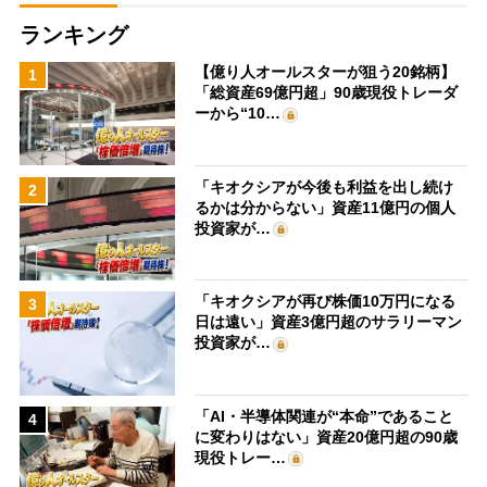
ランキング
【億り人オールスターが狙う20銘柄】
1
「総資産69億円超」90歳現役トレーダ
ーから“10…
「キオクシアが今後も利益を出し続け
2
るかは分からない」資産11億円の個人
投資家が…
「キオクシアが再び株価10万円になる
3
日は遠い」資産3億円超のサラリーマン
投資家が…
「AI・半導体関連が“本命”であること
4
に変わりはない」資産20億円超の90歳
現役トレー…