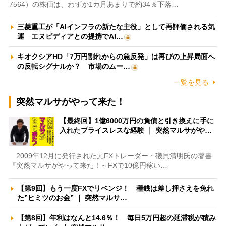
7564）の株価は、わずか1カ月あまりで約34％下落…
三菱重工が「AIインフラの新たな主役」として再評価される気
運 エヌビディアとの提携でAI…
キオクシアHD「7万円割れからの急反発」は再びの上昇局面へ
の反転シグナルか？ 市場のムー…
一覧を見る
突然マルサがやって来た！
【最終回】1億6000万円の負債と引き換えに手に
入れたプライスレスな経験 ｜ 突然マルサがや…
2009年12月に発行された元FXトレーダー・磯貝清明氏の著書
『突然マルサがやって来た！～FXで10億円稼い…
【第9回】もう一度FXでリベンジ！ 種銭は差し押さえを免れ
た”ヒミツのお金” ｜ 突然マルサ…
【第8回】年利はなんと14.6％！ 毎日5万円超の延滞税が積み