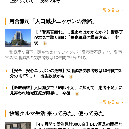
上がっていく ｜ 突然マルサ…
一覧を見る
河合雅司「人口減少ニッポンの活路」
【「警察官離れ」に歯止めはかかるか？】警察庁
が本気で取り組む「警察組織の構造改革」 実
現…
警察庁が目下、頭を悩ませているのが「警察官不足」だ。警察
官の採用試験の受験者数は10年間で2分の1以…
【安全・安心ニッポンの危機】採用試験受験者数は10年間で2
分の1以下に！ 出生数減がも…
【医療崩壊】人口減少で「医師不足」に加えて「患者不足」に
見舞われ地域医療が限界に 今後…
一覧を見る
快適クルマ生活 乗ってみた、使ってみた
【4ヶ月間で受注累計6000台】BEV普及の障壁と