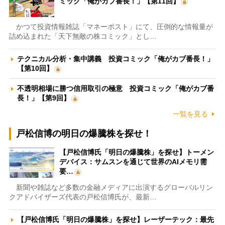
ミック「俺がカブ番長！」【第11回】
かつて投資情報雑誌「マネーポスト」にて、圧倒的な情報量が
詰め込まれた「天下無敵の株コミック」とし…
テクニカル分析・集中講義 投資コミック「俺がカブ番長！」
【第10回】
不透明相場に勝つ信用取引の極意 投資コミック「俺がカブ番
長！」【第9回】
一覧を見る
戸松信博の明日の爆騰株を探せ！
【戸松信博氏「明日の爆騰株」を探せ】トーメン
デバイス：サムスンを通じて世界のAIメモリ需
要…
新聞や雑誌など多数の金融メディアに出演するグローバルリン
クアドバイザーズ代表の戸松信博氏が、最新…
【戸松信博氏「明日の爆騰株」を探せ】レーザーテック：最先