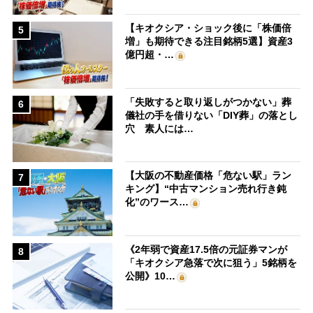
【キオクシア・ショック後に「株価倍
5
増」も期待できる注目銘柄5選】資産3
億円超・…
「失敗すると取り返しがつかない」葬
6
儀社の手を借りない「DIY葬」の落とし
穴 素人には…
【大阪の不動産価格「危ない駅」ラン
7
キング】“中古マンション売れ行き鈍
化”のワース…
《2年弱で資産17.5倍の元証券マンが
8
「キオクシア急落で次に狙う」5銘柄を
公開》10…