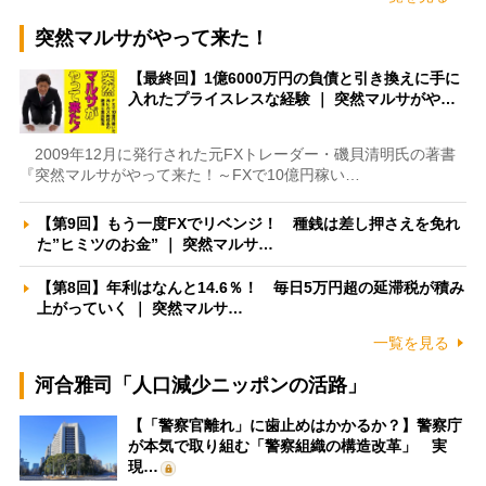
突然マルサがやって来た！
【最終回】1億6000万円の負債と引き換えに手に
入れたプライスレスな経験 ｜ 突然マルサがや…
2009年12月に発行された元FXトレーダー・磯貝清明氏の著書
『突然マルサがやって来た！～FXで10億円稼い…
【第9回】もう一度FXでリベンジ！ 種銭は差し押さえを免れ
た”ヒミツのお金” ｜ 突然マルサ…
【第8回】年利はなんと14.6％！ 毎日5万円超の延滞税が積み
上がっていく ｜ 突然マルサ…
一覧を見る
河合雅司「人口減少ニッポンの活路」
【「警察官離れ」に歯止めはかかるか？】警察庁
が本気で取り組む「警察組織の構造改革」 実
現…