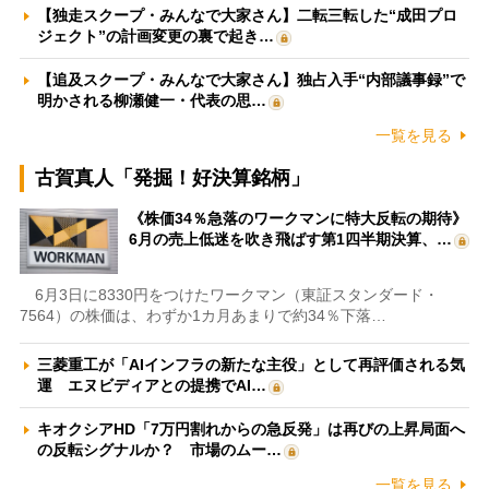
【独走スクープ・みんなで大家さん】二転三転した“成田プロ
ジェクト”の計画変更の裏で起き…
【追及スクープ・みんなで大家さん】独占入手“内部議事録”で
明かされる柳瀬健一・代表の思…
一覧を見る
古賀真人「発掘！好決算銘柄」
《株価34％急落のワークマンに特大反転の期待》
6月の売上低迷を吹き飛ばす第1四半期決算、…
6月3日に8330円をつけたワークマン（東証スタンダード・
7564）の株価は、わずか1カ月あまりで約34％下落…
三菱重工が「AIインフラの新たな主役」として再評価される気
運 エヌビディアとの提携でAI…
キオクシアHD「7万円割れからの急反発」は再びの上昇局面へ
の反転シグナルか？ 市場のムー…
一覧を見る