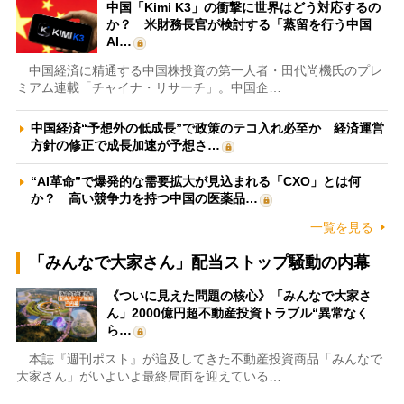
中国「Kimi K3」の衝撃に世界はどう対応するの
か？ 米財務長官が検討する「蒸留を行う中国
AI…
中国経済に精通する中国株投資の第一人者・田代尚機氏のプレ
ミアム連載「チャイナ・リサーチ」。中国企…
中国経済“予想外の低成長”で政策のテコ入れ必至か 経済運営
方針の修正で成長加速が予想さ…
“AI革命”で爆発的な需要拡大が見込まれる「CXO」とは何
か？ 高い競争力を持つ中国の医薬品…
一覧を見る
「みんなで大家さん」配当ストップ騒動の内幕
《ついに見えた問題の核心》「みんなで大家さ
ん」2000億円超不動産投資トラブル“異常なく
ら…
本誌『週刊ポスト』が追及してきた不動産投資商品「みんなで
大家さん」がいよいよ最終局面を迎えている…