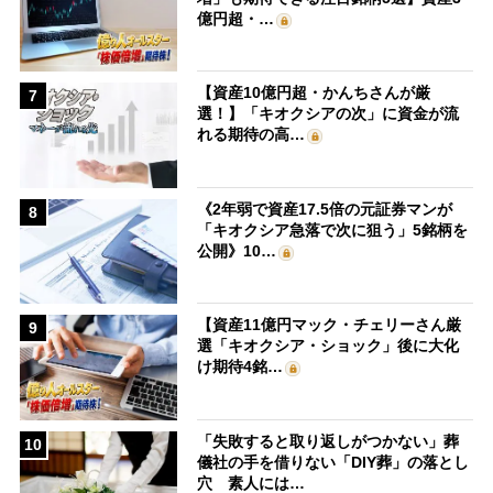
億円超・…
【資産10億円超・かんちさんが厳
7
選！】「キオクシアの次」に資金が流
れる期待の高…
《2年弱で資産17.5倍の元証券マンが
8
「キオクシア急落で次に狙う」5銘柄を
公開》10…
【資産11億円マック・チェリーさん厳
9
選「キオクシア・ショック」後に大化
け期待4銘…
「失敗すると取り返しがつかない」葬
10
儀社の手を借りない「DIY葬」の落とし
穴 素人には…