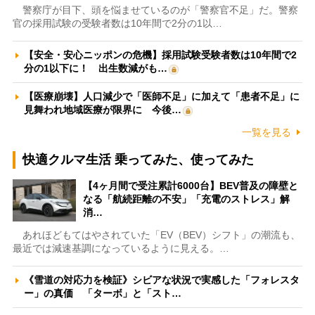
警察庁が目下、頭を悩ませているのが「警察官不足」だ。警察
官の採用試験の受験者数は10年間で2分の1以…
【安全・安心ニッポンの危機】採用試験受験者数は10年間で2
分の1以下に！ 出生数減がも…
【医療崩壊】人口減少で「医師不足」に加えて「患者不足」に
見舞われ地域医療が限界に 今後…
一覧を見る
快適クルマ生活 乗ってみた、使ってみた
【4ヶ月間で受注累計6000台】BEV普及の障壁と
なる「航続距離の不安」「充電のストレス」解
消…
あれほどもてはやされていた「EV（BEV）シフト」の潮流も、
最近では減速基調になっているように見える。…
《雪道の対応力を検証》シビアな状況で実感した「フォレスタ
ー」の真価 「ターボ」と「スト…