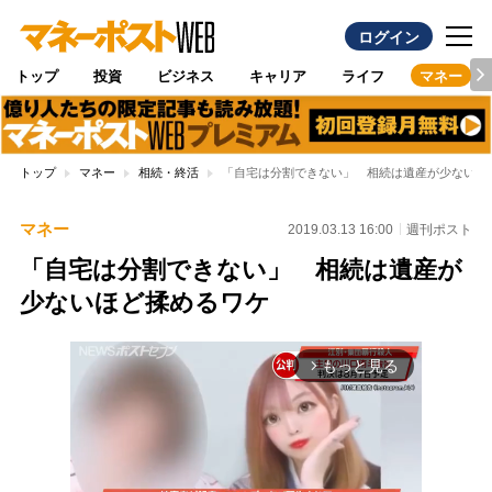
ログイン
トップ
投資
ビジネス
キャリア
ライフ
マネー
トップ
マネー
相続・終活
「自宅は分割できない」 相続は遺産が少ないほ
マネー
2019.03.13 16:00
週刊ポスト
「自宅は分割できない」 相続は遺産が
少ないほど揉めるワケ
もっと見る
arrow_forward_ios