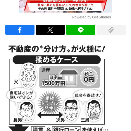
Powered by 
GliaStudios
Mute