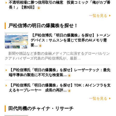
不透明相場に勝つ信用取引の極意 投資コミック「俺がカブ番
長！」【第9回】
一覧を見る
戸松信博の明日の爆騰株を探せ！
【戸松信博氏「明日の爆騰株」を探せ】トーメン
デバイス：サムスンを通じて世界のAIメモリ需
要…
新聞や雑誌など多数の金融メディアに出演するグローバルリン
クアドバイザーズ代表の戸松信博氏が、最新…
【戸松信博氏「明日の爆騰株」を探せ】レーザーテック：最先
端半導体の製造に不可欠な検査装…
【戸松信博氏「明日の爆騰株」を探せ】TDK：AIインフラを支
えるキープレーヤー 成長の再評…
一覧を見る
田代尚機のチャイナ・リサーチ