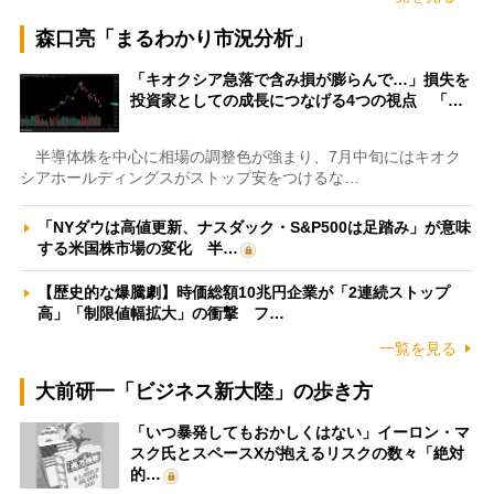
森口亮「まるわかり市況分析」
「キオクシア急落で含み損が膨らんで…」損失を
投資家としての成長につなげる4つの視点 「…
半導体株を中心に相場の調整色が強まり、7月中旬にはキオク
シアホールディングスがストップ安をつけるな…
「NYダウは高値更新、ナスダック・S&P500は足踏み」が意味
する米国株市場の変化 半…
【歴史的な爆騰劇】時価総額10兆円企業が「2連続ストップ
高」「制限値幅拡大」の衝撃 フ…
一覧を見る
大前研一「ビジネス新大陸」の歩き方
「いつ暴発してもおかしくはない」イーロン・マ
スク氏とスペースXが抱えるリスクの数々「絶対
的…