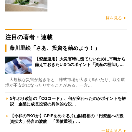
一覧を見る
注目の著者・連載
藤川里絵「さあ、投資を始めよう！」
【資産運用】大災害時に慌てないために平時から
備えておきたい3つのポイント「資産の棚卸し…
大規模な災害が起きると、株式市場が大きく動いたり、取引環
境が不安定になったりすることがある。一方…
5年ぶり改訂の「CGコード」、何が変わったのかポイントを解
説 企業に成長投資の具体的な説…
【令和のPKOか】GPIFをめぐる片山財務相の「円資産への投
資拡大」発言の波紋 「国債重視」…
一覧を見る