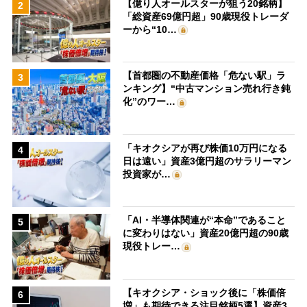
【億り人オールスターが狙う20銘柄】
2
「総資産69億円超」90歳現役トレーダ
ーから“10…
【首都圏の不動産価格「危ない駅」ラ
3
ンキング】“中古マンション売れ行き鈍
化”のワー…
「キオクシアが再び株価10万円になる
4
日は遠い」資産3億円超のサラリーマン
投資家が…
「AI・半導体関連が“本命”であること
5
に変わりはない」資産20億円超の90歳
現役トレー…
【キオクシア・ショック後に「株価倍
6
増」も期待できる注目銘柄5選】資産3