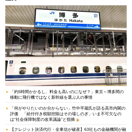
「約5時間かかるし、料金も高いのになぜ？」東京～博多間の
移動に飛行機ではなく新幹線を選ぶ人の事情
「何がやりたいのか分からない」竹中平蔵氏が語る高市内閣の
評価 「給付付き税額控除はその場しのぎ」いま不可欠なの
は“社会保障制度の改革議論”と指摘
【クレジット決済代行・全東信が破産】63社もの金融機関が融