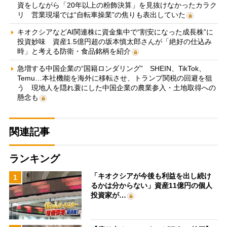
資をしながら「20年以上の粉飾決算」を見抜けなかったカラク
リ 営業現場では“自転車操業”の焦りも表出していた
キオクシアなどAI関連株に資金集中で“割安になった成長株”に
投資妙味 資産1.5億円超の坂本慎太郎さんが「絶好の仕込み
時」と考える防衛・食品銘柄を紹介
急増する中国企業の“国籍ロンダリング” SHEIN、TikTok、
Temu…本社機能を海外に移転させ、トランプ関税の回避を狙
う 現地人を隠れ蓑にした中国企業の農業参入・土地取得への
懸念も
関連記事
ランキング
「キオクシアが今後も利益を出し続け
1
るかは分からない」資産11億円の個人
投資家が…