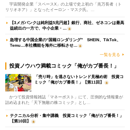
宇宙開発企業「スペースX」の上場で史上初の「兆万長者（ト
リリオネア）」となったイーロン・マスク氏。…
【3メガバンクは純利益5兆円超】銀行、商社、ゼネコンは最高
益続出の一方で、中小企業・…
急増する中国企業の“国籍ロンダリング” SHEIN、TikTok、
Temu…本社機能を海外に移転させ…
一覧を見る
投資ノウハウ満載コミック「俺がカブ番長！」
「売り時」を逃さないトレンド見極め術 投資コ
ミック「俺がカブ番長！」【第11回】
かつて投資情報雑誌「マネーポスト」にて、圧倒的な情報量が
詰め込まれた「天下無敵の株コミック」とし…
テクニカル分析・集中講義 投資コミック「俺がカブ番長！」
【第10回】