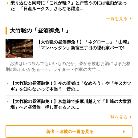
乗り込むと同時に「これが軽？」と戸惑うのには理由があっ
た 「日産ルークス」さらなる躍進…
一覧を見る
大竹聡の「昼酒御免！」
【大竹聡の昼酒御免！】「ネグローニ」「山崎」
「マンハッタン」新宿三丁目の隠れ家バーで1…
お酒はいつ飲んでもいいものだが、昼から飲むお酒にはまた格
別の味わいがある――。ライター・作家の大竹…
【大竹聡の昼酒御免！】今の若者は「なめろう」や「キヌカツ
ギ」を知らないって本当？ 昔の…
【大竹聡の昼酒御免！】京急線で多摩川越えて「川崎の大衆酒
場」へと昼酒旅 押し寄せるノス…
一覧を見る
著者・連載の一覧を見る