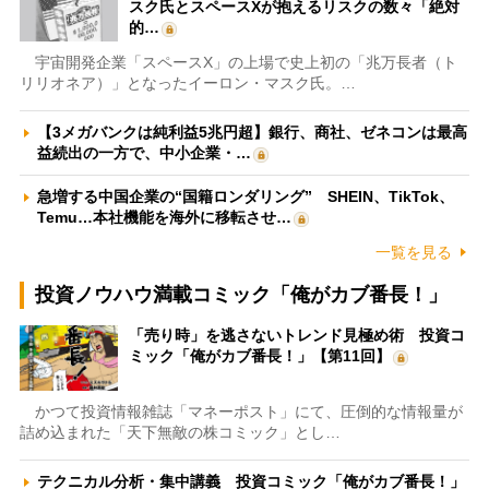
スク氏とスペースXが抱えるリスクの数々「絶対
的…
宇宙開発企業「スペースX」の上場で史上初の「兆万長者（ト
リリオネア）」となったイーロン・マスク氏。…
【3メガバンクは純利益5兆円超】銀行、商社、ゼネコンは最高
益続出の一方で、中小企業・…
急増する中国企業の“国籍ロンダリング” SHEIN、TikTok、
Temu…本社機能を海外に移転させ…
一覧を見る
投資ノウハウ満載コミック「俺がカブ番長！」
「売り時」を逃さないトレンド見極め術 投資コ
ミック「俺がカブ番長！」【第11回】
かつて投資情報雑誌「マネーポスト」にて、圧倒的な情報量が
詰め込まれた「天下無敵の株コミック」とし…
テクニカル分析・集中講義 投資コミック「俺がカブ番長！」