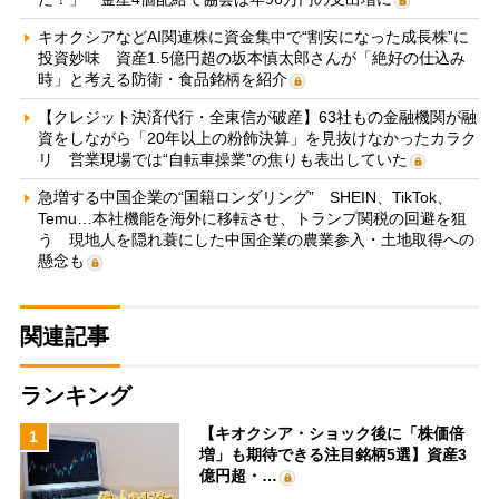
キオクシアなどAI関連株に資金集中で“割安になった成長株”に
投資妙味 資産1.5億円超の坂本慎太郎さんが「絶好の仕込み
時」と考える防衛・食品銘柄を紹介
【クレジット決済代行・全東信が破産】63社もの金融機関が融
資をしながら「20年以上の粉飾決算」を見抜けなかったカラク
リ 営業現場では“自転車操業”の焦りも表出していた
急増する中国企業の“国籍ロンダリング” SHEIN、TikTok、
Temu…本社機能を海外に移転させ、トランプ関税の回避を狙
う 現地人を隠れ蓑にした中国企業の農業参入・土地取得への
懸念も
関連記事
ランキング
【キオクシア・ショック後に「株価倍
1
増」も期待できる注目銘柄5選】資産3
億円超・…