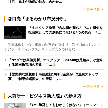
注目 元本が物価の動きに合わせ…
一覧を見る
森口亮「まるわかり市況分析」
「キオクシア急落で含み損が膨らんで…」損失を
投資家としての成長につなげる4つの視点 「…
半導体株を中心に相場の調整色が強まり、7月中旬にはキオク
シアホールディングスがストップ安をつけるな…
「NYダウは高値更新、ナスダック・S&P500は足踏み」が意味
する米国株市場の変化 半…
【歴史的な爆騰劇】時価総額10兆円企業が「2連続ストップ
高」「制限値幅拡大」の衝撃 フ…
一覧を見る
大前研一「ビジネス新大陸」の歩き方
「いつ暴発してもおかしくはない」イーロン・マ