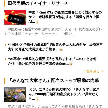
田代尚機のチャイナ・リサーチ
中国「Kimi K3」の衝撃に世界はどう対応するの
か？ 米財務長官が検討する「蒸留を行う中国
AI…
中国経済に精通する中国株投資の第一人者・田代尚機氏のプレ
ミアム連載「チャイナ・リサーチ」。中国企…
中国経済“予想外の低成長”で政策のテコ入れ必至か 経済運営
方針の修正で成長加速が予想さ…
“AI革命”で爆発的な需要拡大が見込まれる「CXO」とは何
か？ 高い競争力を持つ中国の医薬品…
一覧を見る
「みんなで大家さん」配当ストップ騒動の内幕
《ついに見えた問題の核心》「みんなで大家さ
ん」2000億円超不動産投資トラブル“異常なく
ら…
本誌『週刊ポスト』が追及してきた不動産投資商品「みんなで