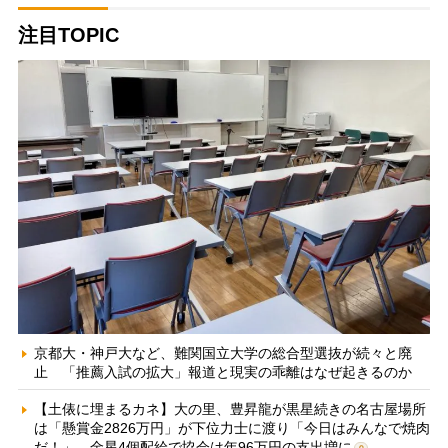
注目TOPIC
京都大・神戸大など、難関国立大学の総合型選抜が続々と廃
止 「推薦入試の拡大」報道と現実の乖離はなぜ起きるのか
【土俵に埋まるカネ】大の里、豊昇龍が黒星続きの名古屋場所
は「懸賞金2826万円」が下位力士に渡り「今日はみんなで焼肉
だ！」 金星4個配給で協会は年96万円の支出増に