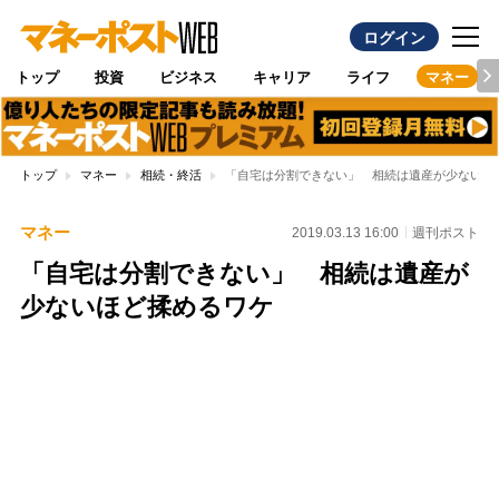
ログイン
トップ
投資
ビジネス
キャリア
ライフ
マネー
トップ
マネー
相続・終活
「自宅は分割できない」 相続は遺産が少ないほ
マネー
2019.03.13 16:00
週刊ポスト
「自宅は分割できない」 相続は遺産が
少ないほど揉めるワケ
Loaded
:
100.00%
/
Unmute