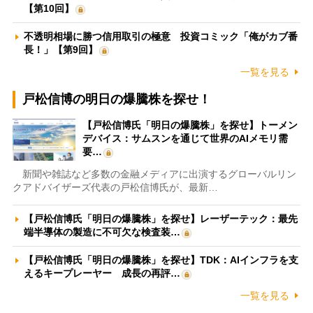
【第10回】
不透明相場に勝つ信用取引の極意 投資コミック「俺がカブ番
長！」【第9回】
一覧を見る
戸松信博の明日の爆騰株を探せ！
【戸松信博氏「明日の爆騰株」を探せ】トーメン
デバイス：サムスンを通じて世界のAIメモリ需
要…
新聞や雑誌など多数の金融メディアに出演するグローバルリン
クアドバイザーズ代表の戸松信博氏が、最新…
【戸松信博氏「明日の爆騰株」を探せ】レーザーテック：最先
端半導体の製造に不可欠な検査装…
【戸松信博氏「明日の爆騰株」を探せ】TDK：AIインフラを支
えるキープレーヤー 成長の再評…
一覧を見る