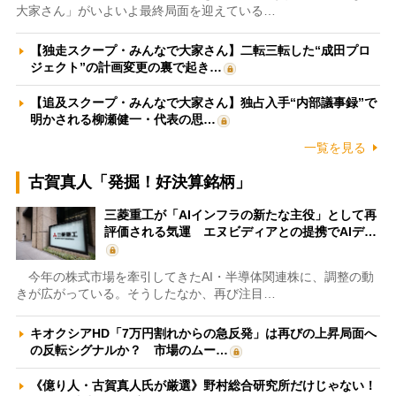
大家さん」がいよいよ最終局面を迎えている…
【独走スクープ・みんなで大家さん】二転三転した“成田プロ
ジェクト”の計画変更の裏で起き…
【追及スクープ・みんなで大家さん】独占入手“内部議事録”で
明かされる柳瀬健一・代表の思…
一覧を見る
古賀真人「発掘！好決算銘柄」
三菱重工が「AIインフラの新たな主役」として再
評価される気運 エヌビディアとの提携でAIデ…
今年の株式市場を牽引してきたAI・半導体関連株に、調整の動
きが広がっている。そうしたなか、再び注目…
キオクシアHD「7万円割れからの急反発」は再びの上昇局面へ
の反転シグナルか？ 市場のムー…
《億り人・古賀真人氏が厳選》野村総合研究所だけじゃない！