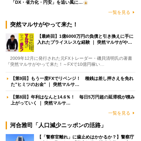
「DX・省力化・円安」を追い風に…
一覧を見る
突然マルサがやって来た！
【最終回】1億6000万円の負債と引き換えに手に
入れたプライスレスな経験 ｜ 突然マルサがや…
2009年12月に発行された元FXトレーダー・磯貝清明氏の著書
『突然マルサがやって来た！～FXで10億円稼い…
【第9回】もう一度FXでリベンジ！ 種銭は差し押さえを免れ
た”ヒミツのお金” ｜ 突然マルサ…
【第8回】年利はなんと14.6％！ 毎日5万円超の延滞税が積み
上がっていく ｜ 突然マルサ…
一覧を見る
河合雅司「人口減少ニッポンの活路」
【「警察官離れ」に歯止めはかかるか？】警察庁