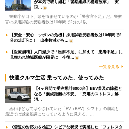
が本気で取り組む「警察組織の構造改革」 実
現…
警察庁が目下、頭を悩ませているのが「警察官不足」だ。警察
官の採用試験の受験者数は10年間で2分の1以…
【安全・安心ニッポンの危機】採用試験受験者数は10年間で2
分の1以下に！ 出生数減がも…
【医療崩壊】人口減少で「医師不足」に加えて「患者不足」に
見舞われ地域医療が限界に 今後…
一覧を見る
快適クルマ生活 乗ってみた、使ってみた
【4ヶ月間で受注累計6000台】BEV普及の障壁と
なる「航続距離の不安」「充電のストレス」解
消…
あれほどもてはやされていた「EV（BEV）シフト」の潮流も、
最近では減速基調になっているように見える。…
《雪道の対応力を検証》シビアな状況で実感した「フォレスタ