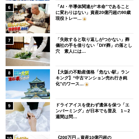
「AI・半導体関連が“本命”であること
6
に変わりはない」資産20億円超の90歳
現役トレー…
「失敗すると取り返しがつかない」葬
7
儀社の手を借りない「DIY葬」の落とし
穴 素人には…
【大阪の不動産価格「危ない駅」ラン
8
キング】“中古マンション売れ行き鈍
化”のワース…
ドライアイスを使わず遺体を保つ「エ
9
ンバーミング」が日本でも普及 1～2
週間は問…
《200万円→資産10億円超の
10