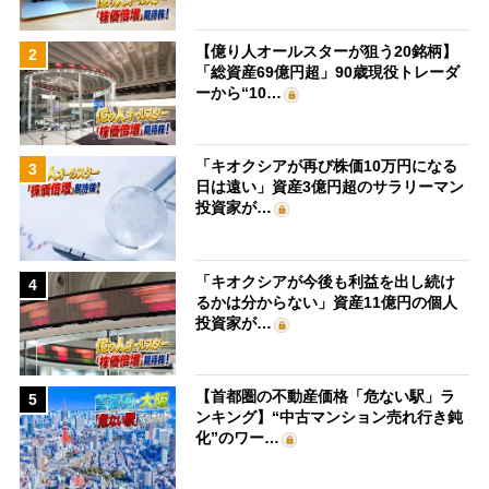
【億り人オールスターが狙う20銘柄】
2
「総資産69億円超」90歳現役トレーダ
ーから“10…
「キオクシアが再び株価10万円になる
3
日は遠い」資産3億円超のサラリーマン
投資家が…
「キオクシアが今後も利益を出し続け
4
るかは分からない」資産11億円の個人
投資家が…
【首都圏の不動産価格「危ない駅」ラ
5
ンキング】“中古マンション売れ行き鈍
化”のワー…