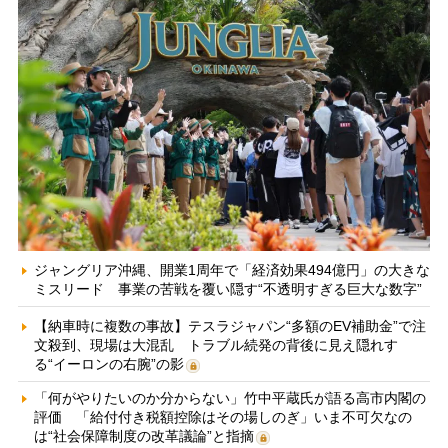
ジャングリア沖縄、開業1周年で「経済効果494億円」の大きな
ミスリード 事業の苦戦を覆い隠す“不透明すぎる巨大な数字”
【納車時に複数の事故】テスラジャパン“多額のEV補助金”で注
文殺到、現場は大混乱 トラブル続発の背後に見え隠れす
る“イーロンの右腕”の影
「何がやりたいのか分からない」竹中平蔵氏が語る高市内閣の
評価 「給付付き税額控除はその場しのぎ」いま不可欠なの
は“社会保障制度の改革議論”と指摘