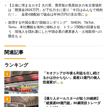
【土俵に埋まるカネ】大の里、豊昇龍が黒星続きの名古屋場所
は「懸賞金2826万円」が下位力士に渡り「今日はみんなで焼肉
だ！」 金星4個配給で協会は年96万円の支出増に
急増する中国企業の“国籍ロンダリング” SHEIN、TikTok、
Temu…本社機能を海外に移転させ、トランプ関税の回避を狙
う 現地人を隠れ蓑にした中国企業の農業参入・土地取得への
懸念も
関連記事
ランキング
「キオクシアが今後も利益を出し続け
1
るかは分からない」資産11億円の個人
投資家が…
【億り人オールスターが狙う20銘柄】
2
「総資産69億円超」90歳現役トレーダ