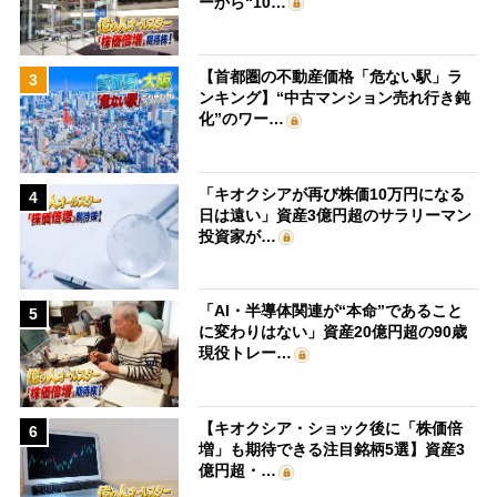
ーから“10…
【首都圏の不動産価格「危ない駅」ラ
3
ンキング】“中古マンション売れ行き鈍
化”のワー…
「キオクシアが再び株価10万円になる
4
日は遠い」資産3億円超のサラリーマン
投資家が…
「AI・半導体関連が“本命”であること
5
に変わりはない」資産20億円超の90歳
現役トレー…
【キオクシア・ショック後に「株価倍
6
増」も期待できる注目銘柄5選】資産3
億円超・…