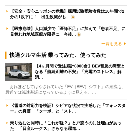
【安全・安心ニッポンの危機】採用試験受験者数は10年間で2
分の1以下に！ 出生数減がも…
【医療崩壊】人口減少で「医師不足」に加えて「患者不足」に
見舞われ地域医療が限界に 今後…
一覧を見る
快適クルマ生活 乗ってみた、使ってみた
【4ヶ月間で受注累計6000台】BEV普及の障壁と
なる「航続距離の不安」「充電のストレス」解
消…
あれほどもてはやされていた「EV（BEV）シフト」の潮流も、
最近では減速基調になっているように見える。…
《雪道の対応力を検証》シビアな状況で実感した「フォレスタ
ー」の真価 「ターボ」と「スト…
乗り込むと同時に「これが軽？」と戸惑うのには理由があっ
た 「日産ルークス」さらなる躍進…