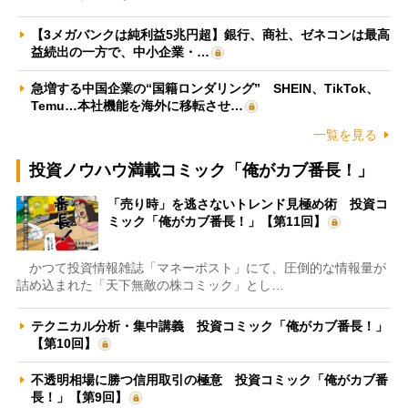
【3メガバンクは純利益5兆円超】銀行、商社、ゼネコンは最高
益続出の一方で、中小企業・…
急増する中国企業の“国籍ロンダリング” SHEIN、TikTok、
Temu…本社機能を海外に移転させ…
一覧を見る
投資ノウハウ満載コミック「俺がカブ番長！」
「売り時」を逃さないトレンド見極め術 投資コ
ミック「俺がカブ番長！」【第11回】
かつて投資情報雑誌「マネーポスト」にて、圧倒的な情報量が
詰め込まれた「天下無敵の株コミック」とし…
テクニカル分析・集中講義 投資コミック「俺がカブ番長！」
【第10回】
不透明相場に勝つ信用取引の極意 投資コミック「俺がカブ番
長！」【第9回】