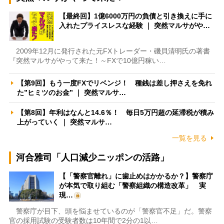
【最終回】1億6000万円の負債と引き換えに手に
入れたプライスレスな経験 ｜ 突然マルサがや…
2009年12月に発行された元FXトレーダー・磯貝清明氏の著書
『突然マルサがやって来た！～FXで10億円稼い…
【第9回】もう一度FXでリベンジ！ 種銭は差し押さえを免れ
た”ヒミツのお金” ｜ 突然マルサ…
【第8回】年利はなんと14.6％！ 毎日5万円超の延滞税が積み
上がっていく ｜ 突然マルサ…
一覧を見る
河合雅司「人口減少ニッポンの活路」
【「警察官離れ」に歯止めはかかるか？】警察庁
が本気で取り組む「警察組織の構造改革」 実
現…
警察庁が目下、頭を悩ませているのが「警察官不足」だ。警察
官の採用試験の受験者数は10年間で2分の1以…