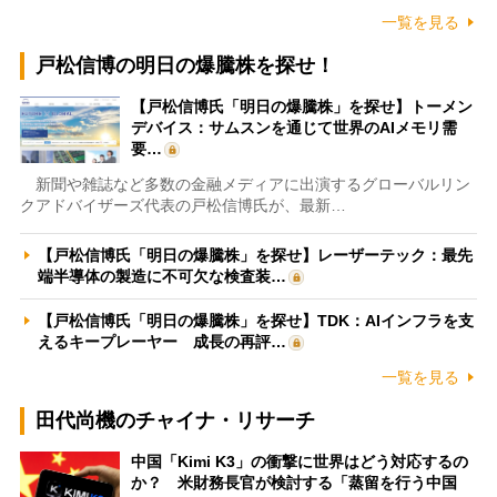
一覧を見る
戸松信博の明日の爆騰株を探せ！
【戸松信博氏「明日の爆騰株」を探せ】トーメン
デバイス：サムスンを通じて世界のAIメモリ需
要…
新聞や雑誌など多数の金融メディアに出演するグローバルリン
クアドバイザーズ代表の戸松信博氏が、最新…
【戸松信博氏「明日の爆騰株」を探せ】レーザーテック：最先
端半導体の製造に不可欠な検査装…
【戸松信博氏「明日の爆騰株」を探せ】TDK：AIインフラを支
えるキープレーヤー 成長の再評…
一覧を見る
田代尚機のチャイナ・リサーチ
中国「Kimi K3」の衝撃に世界はどう対応するの
か？ 米財務長官が検討する「蒸留を行う中国