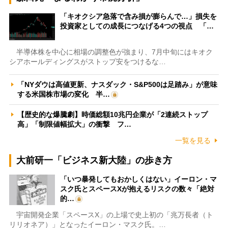
「キオクシア急落で含み損が膨らんで…」損失を
投資家としての成長につなげる4つの視点 「…
半導体株を中心に相場の調整色が強まり、7月中旬にはキオク
シアホールディングスがストップ安をつけるな…
「NYダウは高値更新、ナスダック・S&P500は足踏み」が意味
する米国株市場の変化 半…
【歴史的な爆騰劇】時価総額10兆円企業が「2連続ストップ
高」「制限値幅拡大」の衝撃 フ…
一覧を見る
大前研一「ビジネス新大陸」の歩き方
「いつ暴発してもおかしくはない」イーロン・マ
スク氏とスペースXが抱えるリスクの数々「絶対
的…
宇宙開発企業「スペースX」の上場で史上初の「兆万長者（ト
リリオネア）」となったイーロン・マスク氏。…