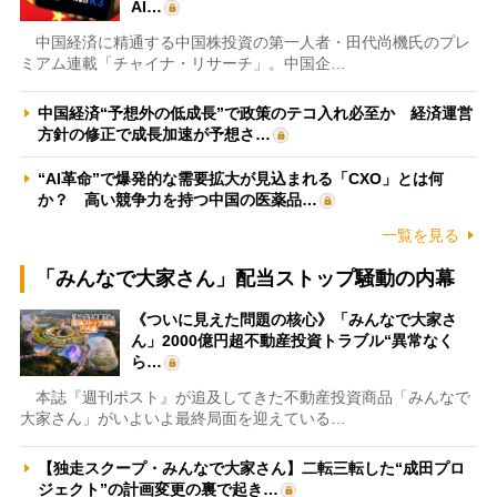
AI…
中国経済に精通する中国株投資の第一人者・田代尚機氏のプレ
ミアム連載「チャイナ・リサーチ」。中国企…
中国経済“予想外の低成長”で政策のテコ入れ必至か 経済運営
方針の修正で成長加速が予想さ…
“AI革命”で爆発的な需要拡大が見込まれる「CXO」とは何
か？ 高い競争力を持つ中国の医薬品…
一覧を見る
「みんなで大家さん」配当ストップ騒動の内幕
《ついに見えた問題の核心》「みんなで大家さ
ん」2000億円超不動産投資トラブル“異常なく
ら…
本誌『週刊ポスト』が追及してきた不動産投資商品「みんなで
大家さん」がいよいよ最終局面を迎えている…
【独走スクープ・みんなで大家さん】二転三転した“成田プロ
ジェクト”の計画変更の裏で起き…