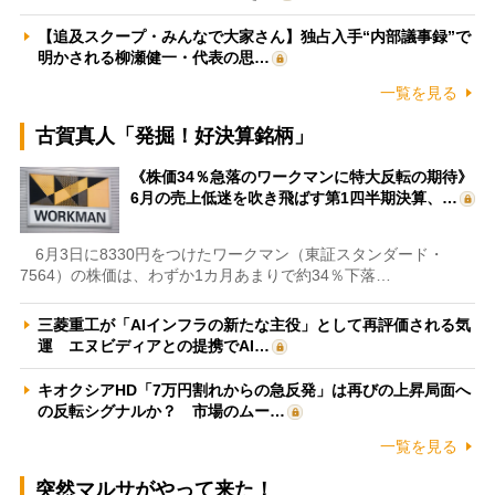
【追及スクープ・みんなで大家さん】独占入手“内部議事録”で
明かされる柳瀬健一・代表の思…
一覧を見る
古賀真人「発掘！好決算銘柄」
《株価34％急落のワークマンに特大反転の期待》
6月の売上低迷を吹き飛ばす第1四半期決算、…
6月3日に8330円をつけたワークマン（東証スタンダード・
7564）の株価は、わずか1カ月あまりで約34％下落…
三菱重工が「AIインフラの新たな主役」として再評価される気
運 エヌビディアとの提携でAI…
キオクシアHD「7万円割れからの急反発」は再びの上昇局面へ
の反転シグナルか？ 市場のムー…
一覧を見る
突然マルサがやって来た！