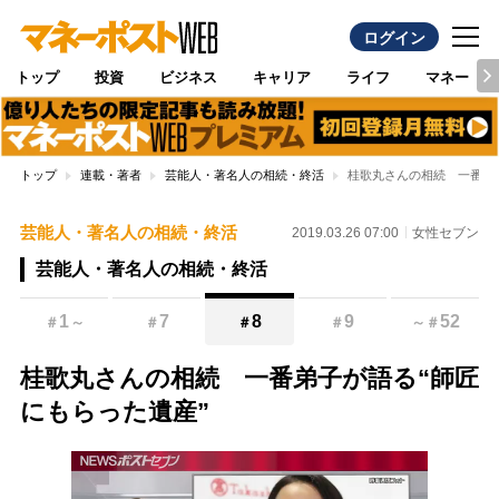
ログイン
トップ
投資
ビジネス
キャリア
ライフ
マネー
トップ
連載・著者
芸能人・著名人の相続・終活
桂歌丸さんの相続 一番弟
芸能人・著名人の相続・終活
2019.03.26 07:00
女性セブン
芸能人・著名人の相続・終活
1
7
8
9
52
＃
～
＃
＃
＃
～
＃
桂歌丸さんの相続 一番弟子が語る“師匠
にもらった遺産”