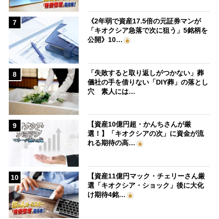
《2年弱で資産17.5倍の元証券マンが
7
「キオクシア急落で次に狙う」5銘柄を
公開》10…
「失敗すると取り返しがつかない」葬
8
儀社の手を借りない「DIY葬」の落とし
穴 素人には…
【資産10億円超・かんちさんが厳
9
選！】「キオクシアの次」に資金が流
れる期待の高…
【資産11億円マック・チェリーさん厳
10
選「キオクシア・ショック」後に大化
け期待4銘…