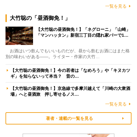
一覧を見る
大竹聡の「昼酒御免！」
【大竹聡の昼酒御免！】「ネグローニ」「山崎」
「マンハッタン」新宿三丁目の隠れ家バーで1…
お酒はいつ飲んでもいいものだが、昼から飲むお酒にはまた格
別の味わいがある――。ライター・作家の大竹…
【大竹聡の昼酒御免！】今の若者は「なめろう」や「キヌカツ
ギ」を知らないって本当？ 昔の…
【大竹聡の昼酒御免！】京急線で多摩川越えて「川崎の大衆酒
場」へと昼酒旅 押し寄せるノス…
一覧を見る
著者・連載の一覧を見る