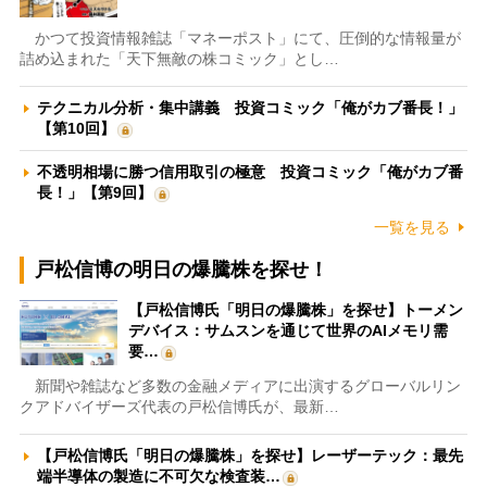
かつて投資情報雑誌「マネーポスト」にて、圧倒的な情報量が
詰め込まれた「天下無敵の株コミック」とし…
テクニカル分析・集中講義 投資コミック「俺がカブ番長！」
【第10回】
不透明相場に勝つ信用取引の極意 投資コミック「俺がカブ番
長！」【第9回】
一覧を見る
戸松信博の明日の爆騰株を探せ！
【戸松信博氏「明日の爆騰株」を探せ】トーメン
デバイス：サムスンを通じて世界のAIメモリ需
要…
新聞や雑誌など多数の金融メディアに出演するグローバルリン
クアドバイザーズ代表の戸松信博氏が、最新…
【戸松信博氏「明日の爆騰株」を探せ】レーザーテック：最先
端半導体の製造に不可欠な検査装…