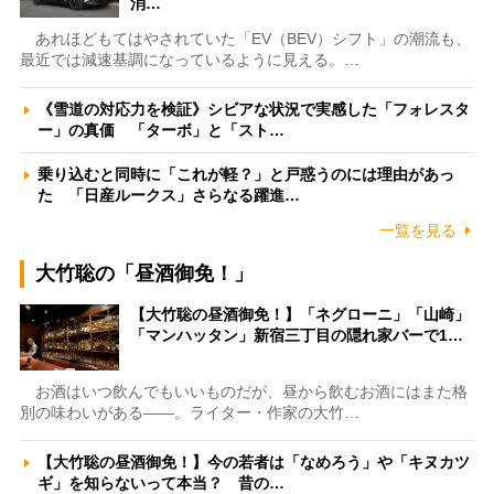
消…
あれほどもてはやされていた「EV（BEV）シフト」の潮流も、
最近では減速基調になっているように見える。…
《雪道の対応力を検証》シビアな状況で実感した「フォレスタ
ー」の真価 「ターボ」と「スト…
乗り込むと同時に「これが軽？」と戸惑うのには理由があっ
た 「日産ルークス」さらなる躍進…
一覧を見る
大竹聡の「昼酒御免！」
【大竹聡の昼酒御免！】「ネグローニ」「山崎」
「マンハッタン」新宿三丁目の隠れ家バーで1…
お酒はいつ飲んでもいいものだが、昼から飲むお酒にはまた格
別の味わいがある――。ライター・作家の大竹…
【大竹聡の昼酒御免！】今の若者は「なめろう」や「キヌカツ
ギ」を知らないって本当？ 昔の…