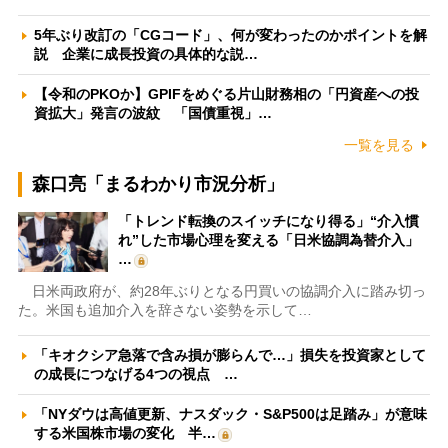
5年ぶり改訂の「CGコード」、何が変わったのかポイントを解
説 企業に成長投資の具体的な説…
【令和のPKOか】GPIFをめぐる片山財務相の「円資産への投
資拡大」発言の波紋 「国債重視」…
一覧を見る
森口亮「まるわかり市況分析」
「トレンド転換のスイッチになり得る」“介入慣
れ”した市場心理を変える「日米協調為替介入」
…
日米両政府が、約28年ぶりとなる円買いの協調介入に踏み切っ
た。米国も追加介入を辞さない姿勢を示して…
「キオクシア急落で含み損が膨らんで…」損失を投資家として
の成長につなげる4つの視点 …
「NYダウは高値更新、ナスダック・S&P500は足踏み」が意味
する米国株市場の変化 半…