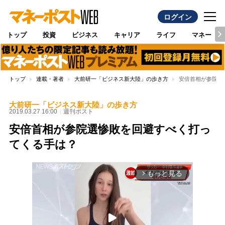
ログイン
トップ
投資
ビジネス
キャリア
ライフ
マネー
トップ
連載・著者
大前研一「ビジネス新大陸」の歩き方
安倍首相が参院選
大前研一「ビジネス新大陸」の歩き方
2019.03.27 16:00
週刊ポスト
安倍首相が参院選惨敗を回避すべく打っ
てくる手は？
もっと見る
arrow_forward_ios