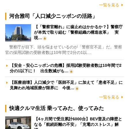
一覧を見る
河合雅司「人口減少ニッポンの活路」
【「警察官離れ」に歯止めはかかるか？】警察庁
が本気で取り組む「警察組織の構造改革」 実
現…
警察庁が目下、頭を悩ませているのが「警察官不足」だ。警察
官の採用試験の受験者数は10年間で2分の1以…
【安全・安心ニッポンの危機】採用試験受験者数は10年間で2
分の1以下に！ 出生数減がも…
【医療崩壊】人口減少で「医師不足」に加えて「患者不足」に
見舞われ地域医療が限界に 今後…
一覧を見る
快適クルマ生活 乗ってみた、使ってみた
【4ヶ月間で受注累計6000台】BEV普及の障壁と
なる「航続距離の不安」「充電のストレス」解