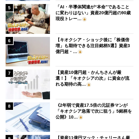
「AI・半導体関連が“本命”であること
5
に変わりはない」資産20億円超の90歳
現役トレー…
【キオクシア・ショック後に「株価倍
6
増」も期待できる注目銘柄5選】資産3
億円超・…
【資産10億円超・かんちさんが厳
7
選！】「キオクシアの次」に資金が流
れる期待の高…
《2年弱で資産17.5倍の元証券マンが
8
「キオクシア急落で次に狙う」5銘柄を
公開》10…
【資産11億円マック・チェリーさん厳
9