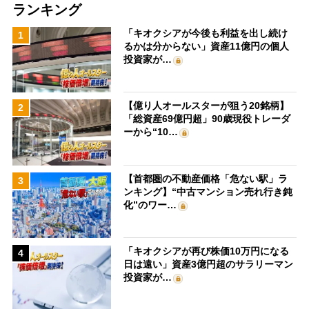
ランキング
「キオクシアが今後も利益を出し続け
1
るかは分からない」資産11億円の個人
投資家が…
【億り人オールスターが狙う20銘柄】
2
「総資産69億円超」90歳現役トレーダ
ーから“10…
【首都圏の不動産価格「危ない駅」ラ
3
ンキング】“中古マンション売れ行き鈍
化”のワー…
「キオクシアが再び株価10万円になる
4
日は遠い」資産3億円超のサラリーマン
投資家が…