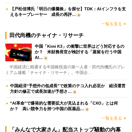
【戸松信博氏「明日の爆騰株」を探せ】TDK：AIインフラを支
えるキープレーヤー 成長の再評…
一覧を見る
田代尚機のチャイナ・リサーチ
中国「Kimi K3」の衝撃に世界はどう対応するの
か？ 米財務長官が検討する「蒸留を行う中国
AI…
中国経済に精通する中国株投資の第一人者・田代尚機氏のプレ
ミアム連載「チャイナ・リサーチ」。中国企…
中国経済“予想外の低成長”で政策のテコ入れ必至か 経済運営
方針の修正で成長加速が予想さ…
“AI革命”で爆発的な需要拡大が見込まれる「CXO」とは何
か？ 高い競争力を持つ中国の医薬品…
一覧を見る
「みんなで大家さん」配当ストップ騒動の内幕