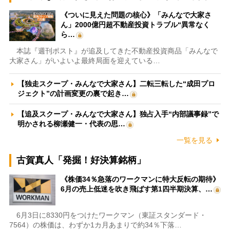
《ついに見えた問題の核心》「みんなで大家さ
ん」2000億円超不動産投資トラブル“異常なく
ら…
本誌『週刊ポスト』が追及してきた不動産投資商品「みんなで
大家さん」がいよいよ最終局面を迎えている…
【独走スクープ・みんなで大家さん】二転三転した“成田プロ
ジェクト”の計画変更の裏で起き…
【追及スクープ・みんなで大家さん】独占入手“内部議事録”で
明かされる柳瀬健一・代表の思…
一覧を見る
古賀真人「発掘！好決算銘柄」
《株価34％急落のワークマンに特大反転の期待》
6月の売上低迷を吹き飛ばす第1四半期決算、…
6月3日に8330円をつけたワークマン（東証スタンダード・
7564）の株価は、わずか1カ月あまりで約34％下落…