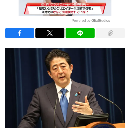
Powered by 
GliaStudios
Mute