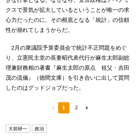
きな打撃となる。なぜなら、安倍政権はアベノミ
クスで景気が拡大しているということが唯一の求
心力だったのに、その根底となる「統計」の信頼
性が崩れてしまうからだ。
2月の衆議院予算委員会で統計不正問題をめぐ
り、立憲民主党の長妻昭代表代行が麻生太郎副総
理兼財務相の著書『麻生太郎の原点 祖父・吉田
茂の流儀』（徳間文庫）を引き合いに出して質問
したのはグッドジョブだった。
1
2
大前研一
政治