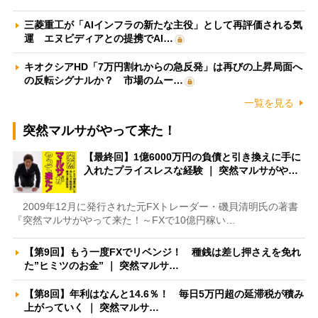
三菱重工が「AIインフラの新たな主役」として再評価される気
運 エヌビディアとの提携でAI…
キオクシアHD「7万円割れからの急反発」は再びの上昇局面へ
の反転シグナルか？ 市場のムー…
一覧を見る
突然マルサがやって来た！
【最終回】1億6000万円の負債と引き換えに手に
入れたプライスレスな経験 ｜ 突然マルサがや…
2009年12月に発行された元FXトレーダー・磯貝清明氏の著書
『突然マルサがやって来た！～FXで10億円稼い…
【第9回】もう一度FXでリベンジ！ 種銭は差し押さえを免れ
た”ヒミツのお金” ｜ 突然マルサ…
【第8回】年利はなんと14.6％！ 毎日5万円超の延滞税が積み
上がっていく ｜ 突然マルサ…