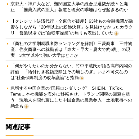
京都大・神戸大など、難関国立大学の総合型選抜が続々と廃
止 「推薦入試の拡大」報道と現実の乖離はなぜ起きるのか
【クレジット決済代行・全東信が破産】63社もの金融機関が融
資をしながら「20年以上の粉飾決算」を見抜けなかったカラク
リ 営業現場では“自転車操業”の焦りも表出していた
《商社の大学別就職者数ランキングを解剖》三菱商事、三井物
産、住友商事への就職者は「東大・早大・慶大で約6割」の現
実 3大学以外で強い大学はどこか
「何がやりたいのか分からない」竹中平蔵氏が語る高市内閣の
評価 「給付付き税額控除はその場しのぎ」いま不可欠なの
は“社会保障制度の改革議論”と指摘
急増する中国企業の“国籍ロンダリング” SHEIN、TikTok、
Temu…本社機能を海外に移転させ、トランプ関税の回避を狙
う 現地人を隠れ蓑にした中国企業の農業参入・土地取得への
懸念も
関連記事