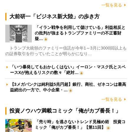
一覧を見る
大前研一「ビジネス新大陸」の歩き方
「イラン戦争を利用して儲けている」利益相反と
の批判が強まるトランプファミリーの不正蓄財
疑…
トランプ大統領のファミリー信託が今年1～3月に3000回以上も
の証券取引を行っていたことが明らかになり…
「いつ暴発してもおかしくはない」イーロン・マスク氏とスペ
ースXが抱えるリスクの数々「絶対…
【3メガバンクは純利益5兆円超】銀行、商社、ゼネコンは最高
益続出の一方で、中小企業・…
一覧を見る
投資ノウハウ満載コミック「俺がカブ番長！」
「売り時」を逃さないトレンド見極め術 投資コ
ミック「俺がカブ番長！」【第11回】