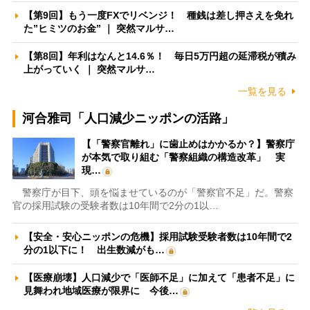
【第9回】もう一度FXでリベンジ！ 種銭は差し押さえを免れ
た”ヒミツのお金” ｜ 突然マルサ…
【第8回】年利はなんと14.6％！ 毎日5万円超の延滞税が積み
上がっていく ｜ 突然マルサ…
一覧を見る
河合雅司「人口減少ニッポンの活路」
【「警察官離れ」に歯止めはかかるか？】警察庁
が本気で取り組む「警察組織の構造改革」 実
現…
警察庁が目下、頭を悩ませているのが「警察官不足」だ。警察
官の採用試験の受験者数は10年間で2分の1以…
【安全・安心ニッポンの危機】採用試験受験者数は10年間で2
分の1以下に！ 出生数減がも…
【医療崩壊】人口減少で「医師不足」に加えて「患者不足」に
見舞われ地域医療が限界に 今後…