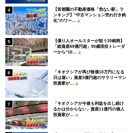
【首都圏の不動産価格「危ない駅」ラ
4
ンキング】“中古マンション売れ行き鈍
化”のワー…
【億り人オールスターが狙う20銘柄】
5
「総資産69億円超」90歳現役トレーダ
ーから“10…
「キオクシアが再び株価10万円になる
6
日は遠い」資産3億円超のサラリーマン
投資家が…
「キオクシアが今後も利益を出し続け
7
るかは分からない」資産11億円の個人
投資家が…