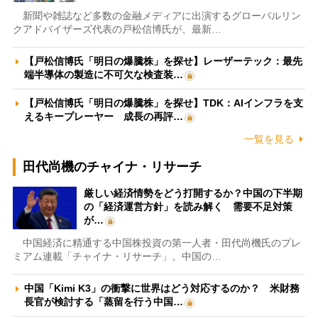
新聞や雑誌など多数の金融メディアに出演するグローバルリン
クアドバイザーズ代表の戸松信博氏が、最新…
【戸松信博氏「明日の爆騰株」を探せ】レーザーテック：最先
端半導体の製造に不可欠な検査装…
【戸松信博氏「明日の爆騰株」を探せ】TDK：AIインフラを支
えるキープレーヤー 成長の再評…
一覧を見る
田代尚機のチャイナ・リサーチ
厳しい経済情勢をどう打開するか？中国の下半期
の「経済運営方針」を読み解く 需要不足対策
が…
中国経済に精通する中国株投資の第一人者・田代尚機氏のプレ
ミアム連載「チャイナ・リサーチ」。中国の…
中国「Kimi K3」の衝撃に世界はどう対応するのか？ 米財務
長官が検討する「蒸留を行う中国…