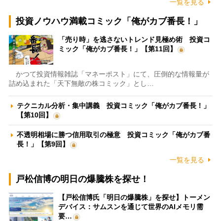
一覧を見る
投資ノウハウ満載コミック「俺がカブ番長！」
「売り時」を逃さないトレンド見極め術 投資コ
ミック「俺がカブ番長！」【第11回】
かつて投資情報雑誌「マネーポスト」にて、圧倒的な情報量が
詰め込まれた「天下無敵の株コミック」とし…
テクニカル分析・集中講義 投資コミック「俺がカブ番長！」
【第10回】
不透明相場に勝つ信用取引の極意 投資コミック「俺がカブ番
長！」【第9回】
一覧を見る
戸松信博の明日の爆騰株を探せ！
【戸松信博氏「明日の爆騰株」を探せ】トーメン
デバイス：サムスンを通じて世界のAIメモリ需
要…