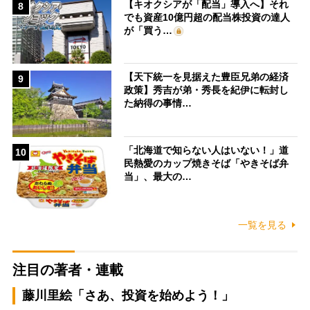
【キオクシアが「配当」導入へ】それ
8
でも資産10億円超の配当株投資の達人
が「買う…
【天下統一を見据えた豊臣兄弟の経済
9
政策】秀吉が弟・秀長を紀伊に転封し
た納得の事情…
「北海道で知らない人はいない！」道
10
民熱愛のカップ焼きそば「やきそば弁
当」、最大の…
一覧を見る
注目の著者・連載
藤川里絵「さあ、投資を始めよう！」