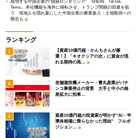
急増する中国企業の“国籍ロンダリング” SHEIN、TikTok、
Temu…本社機能を海外に移転させ、トランプ関税の回避を狙
う 現地人を隠れ蓑にした中国企業の農業参入・土地取得への
懸念も
ランキング
【資産10億円超・かんちさんが厳
1
選！】「キオクシアの次」に資金が流
れる期待の高…
老舗遊技機メーカー・豊丸産業がパチ
2
ンコ事業停止の背景 大手と中小の格
差拡大に拍車…
資産10億円超の投資家が明かす“AI・半
3
導体相場に乗らなかった理由” フルポ
ジション…