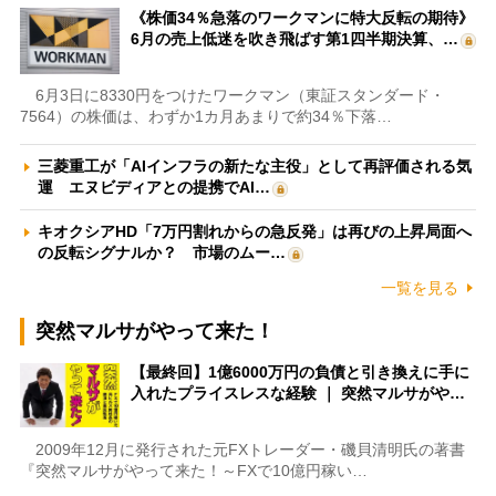
《株価34％急落のワークマンに特大反転の期待》
6月の売上低迷を吹き飛ばす第1四半期決算、…
6月3日に8330円をつけたワークマン（東証スタンダード・
7564）の株価は、わずか1カ月あまりで約34％下落…
三菱重工が「AIインフラの新たな主役」として再評価される気
運 エヌビディアとの提携でAI…
キオクシアHD「7万円割れからの急反発」は再びの上昇局面へ
の反転シグナルか？ 市場のムー…
一覧を見る
突然マルサがやって来た！
【最終回】1億6000万円の負債と引き換えに手に
入れたプライスレスな経験 ｜ 突然マルサがや…
2009年12月に発行された元FXトレーダー・磯貝清明氏の著書
『突然マルサがやって来た！～FXで10億円稼い…