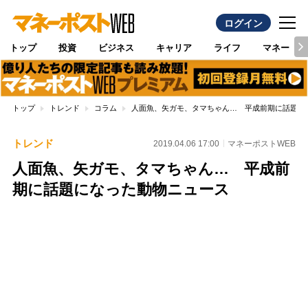
ログイン
トップ
投資
ビジネス
キャリア
ライフ
マネー
トップ
トレンド
コラム
人面魚、矢ガモ、タマちゃん… 平成前期に話題に
トレンド
2019.04.06 17:00
マネーポストWEB
人面魚、矢ガモ、タマちゃん… 平成前
期に話題になった動物ニュース
Loaded
:
100.00%
/
Unmute