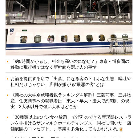
「約5時間かかるし、料金も高いのになぜ？」東京～博多間の
移動に飛行機ではなく新幹線を選ぶ人の事情
お酒を提供する店で「出禁」になる客のトホホな生態 嘔吐や
粗相だけじゃない、店側が嫌がる“最悪の客”とは
《商社の大学別就職者数ランキングを解剖》三菱商事、三井物
産、住友商事への就職者は「東大・早大・慶大で約6割」の現
実 3大学以外で強い大学はどこか
「30種類以上のパン食べ放題」で行列のできる新形態レストラ
ンを手掛けるサンマルクホールディングス 同社に聞いた「店
舗展開のコンセプト」、事業を多角化してもぶれない軸