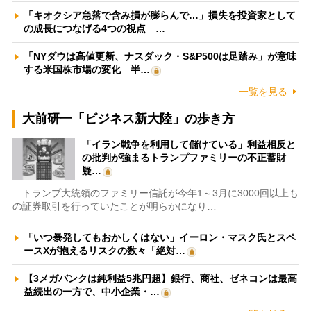
「キオクシア急落で含み損が膨らんで…」損失を投資家として
の成長につなげる4つの視点 …
「NYダウは高値更新、ナスダック・S&P500は足踏み」が意味
する米国株市場の変化 半…
一覧を見る
大前研一「ビジネス新大陸」の歩き方
「イラン戦争を利用して儲けている」利益相反と
の批判が強まるトランプファミリーの不正蓄財
疑…
トランプ大統領のファミリー信託が今年1～3月に3000回以上も
の証券取引を行っていたことが明らかになり…
「いつ暴発してもおかしくはない」イーロン・マスク氏とスペ
ースXが抱えるリスクの数々「絶対…
【3メガバンクは純利益5兆円超】銀行、商社、ゼネコンは最高
益続出の一方で、中小企業・…