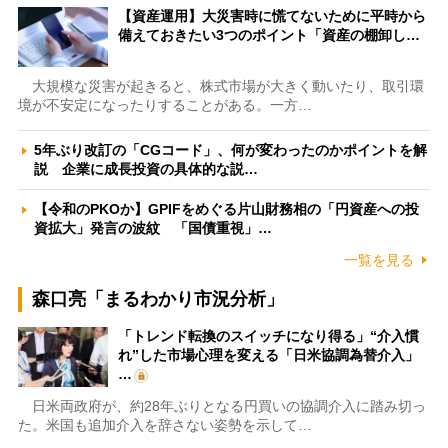
【資産運用】大災害時に慌てないために平時から
備えておきたい3つのポイント「資産の棚卸し…
大規模な災害が起きると、株式市場が大きく動いたり、取引環
境が不安定になったりすることがある。一方…
5年ぶり改訂の「CGコード」、何が変わったのかポイントを解
説 企業に成長投資の具体的な説…
【令和のPKOか】GPIFをめぐる片山財務相の「円資産への投
資拡大」発言の波紋 「国債重視」…
一覧を見る
森口亮「まるわかり市況分析」
「トレンド転換のスイッチになり得る」“介入慣
れ”した市場心理を変える「日米協調為替介入」
…
日米両政府が、約28年ぶりとなる円買いの協調介入に踏み切っ
た。米国も追加介入を辞さない姿勢を示して…