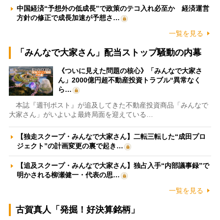
中国経済“予想外の低成長”で政策のテコ入れ必至か 経済運営
方針の修正で成長加速が予想さ…
一覧を見る
「みんなで大家さん」配当ストップ騒動の内幕
《ついに見えた問題の核心》「みんなで大家さ
ん」2000億円超不動産投資トラブル“異常なく
ら…
本誌『週刊ポスト』が追及してきた不動産投資商品「みんなで
大家さん」がいよいよ最終局面を迎えている…
【独走スクープ・みんなで大家さん】二転三転した“成田プロ
ジェクト”の計画変更の裏で起き…
【追及スクープ・みんなで大家さん】独占入手“内部議事録”で
明かされる柳瀬健一・代表の思…
一覧を見る
古賀真人「発掘！好決算銘柄」