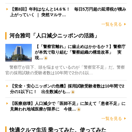
【第8回】年利はなんと14.6％！ 毎日5万円超の延滞税が積み
上がっていく ｜ 突然マルサ…
一覧を見る
河合雅司「人口減少ニッポンの活路」
【「警察官離れ」に歯止めはかかるか？】警察庁
が本気で取り組む「警察組織の構造改革」 実
現…
警察庁が目下、頭を悩ませているのが「警察官不足」だ。警察
官の採用試験の受験者数は10年間で2分の1以…
【安全・安心ニッポンの危機】採用試験受験者数は10年間で2
分の1以下に！ 出生数減がも…
【医療崩壊】人口減少で「医師不足」に加えて「患者不足」に
見舞われ地域医療が限界に 今後…
一覧を見る
快適クルマ生活 乗ってみた、使ってみた