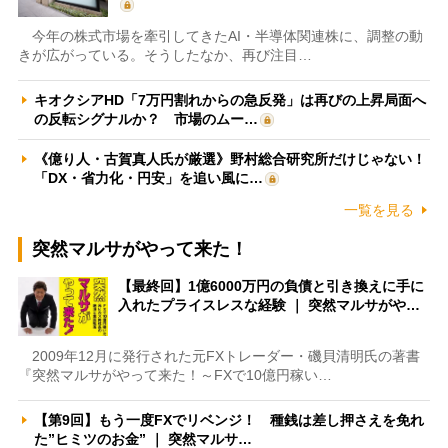
今年の株式市場を牽引してきたAI・半導体関連株に、調整の動
きが広がっている。そうしたなか、再び注目…
キオクシアHD「7万円割れからの急反発」は再びの上昇局面へ
の反転シグナルか？ 市場のムー…
《億り人・古賀真人氏が厳選》野村総合研究所だけじゃない！
「DX・省力化・円安」を追い風に…
一覧を見る
突然マルサがやって来た！
【最終回】1億6000万円の負債と引き換えに手に
入れたプライスレスな経験 ｜ 突然マルサがや…
2009年12月に発行された元FXトレーダー・磯貝清明氏の著書
『突然マルサがやって来た！～FXで10億円稼い…
【第9回】もう一度FXでリベンジ！ 種銭は差し押さえを免れ
た”ヒミツのお金” ｜ 突然マルサ…