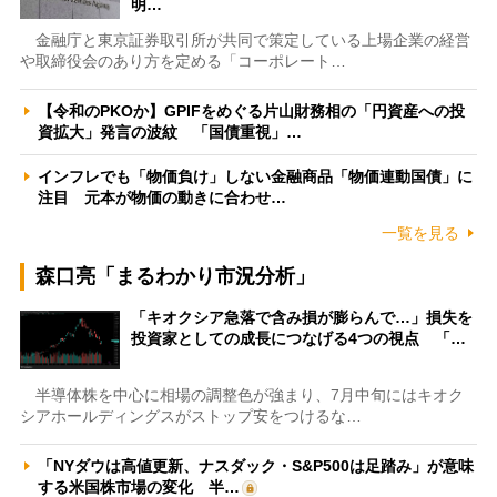
明…
金融庁と東京証券取引所が共同で策定している上場企業の経営
や取締役会のあり方を定める「コーポレート…
【令和のPKOか】GPIFをめぐる片山財務相の「円資産への投
資拡大」発言の波紋 「国債重視」…
インフレでも「物価負け」しない金融商品「物価連動国債」に
注目 元本が物価の動きに合わせ…
一覧を見る
森口亮「まるわかり市況分析」
「キオクシア急落で含み損が膨らんで…」損失を
投資家としての成長につなげる4つの視点 「…
半導体株を中心に相場の調整色が強まり、7月中旬にはキオク
シアホールディングスがストップ安をつけるな…
「NYダウは高値更新、ナスダック・S&P500は足踏み」が意味
する米国株市場の変化 半…