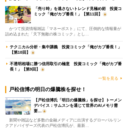
「売り時」を逃さないトレンド見極め術 投資コ
ミック「俺がカブ番長！」【第11回】
かつて投資情報雑誌「マネーポスト」にて、圧倒的な情報量が
詰め込まれた「天下無敵の株コミック」とし…
テクニカル分析・集中講義 投資コミック「俺がカブ番長！」
【第10回】
不透明相場に勝つ信用取引の極意 投資コミック「俺がカブ番
長！」【第9回】
一覧を見る
戸松信博の明日の爆騰株を探せ！
【戸松信博氏「明日の爆騰株」を探せ】トーメン
デバイス：サムスンを通じて世界のAIメモリ需
要…
新聞や雑誌など多数の金融メディアに出演するグローバルリン
クアドバイザーズ代表の戸松信博氏が、最新…