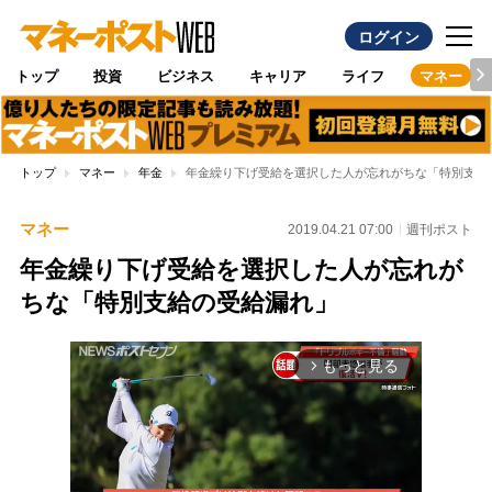
ログイン
トップ
投資
ビジネス
キャリア
ライフ
マネー
トップ
マネー
年金
年金繰り下げ受給を選択した人が忘れがちな「特別支給
マネー
2019.04.21 07:00
週刊ポスト
年金繰り下げ受給を選択した人が忘れが
ちな「特別支給の受給漏れ」
もっと見る
arrow_forward_ios