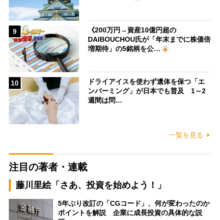
《200万円→資産10億円超の
9
DAIBOUCHOU氏が「年末までに株価倍
増期待」の5銘柄を公…
ドライアイスを使わず遺体を保つ「エ
10
ンバーミング」が日本でも普及 1～2
週間は問…
一覧を見る
注目の著者・連載
藤川里絵「さあ、投資を始めよう！」
5年ぶり改訂の「CGコード」、何が変わったのか
ポイントを解説 企業に成長投資の具体的な説