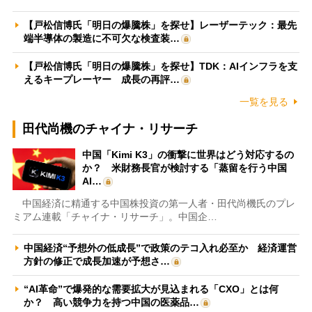
【戸松信博氏「明日の爆騰株」を探せ】レーザーテック：最先
端半導体の製造に不可欠な検査装…
【戸松信博氏「明日の爆騰株」を探せ】TDK：AIインフラを支
えるキープレーヤー 成長の再評…
一覧を見る
田代尚機のチャイナ・リサーチ
中国「Kimi K3」の衝撃に世界はどう対応するの
か？ 米財務長官が検討する「蒸留を行う中国
AI…
中国経済に精通する中国株投資の第一人者・田代尚機氏のプレ
ミアム連載「チャイナ・リサーチ」。中国企…
中国経済“予想外の低成長”で政策のテコ入れ必至か 経済運営
方針の修正で成長加速が予想さ…
“AI革命”で爆発的な需要拡大が見込まれる「CXO」とは何
か？ 高い競争力を持つ中国の医薬品…