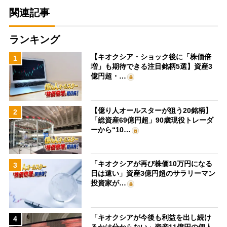
関連記事
ランキング
【キオクシア・ショック後に「株価倍
1
増」も期待できる注目銘柄5選】資産3
億円超・…
【億り人オールスターが狙う20銘柄】
2
「総資産69億円超」90歳現役トレーダ
ーから“10…
「キオクシアが再び株価10万円になる
3
日は遠い」資産3億円超のサラリーマン
投資家が…
「キオクシアが今後も利益を出し続け
4
るかは分からない」資産11億円の個人