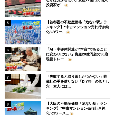
投資家が…
【首都圏の不動産価格「危ない駅」ラ
5
ンキング】“中古マンション売れ行き鈍
化”のワー…
「AI・半導体関連が“本命”であること
6
に変わりはない」資産20億円超の90歳
現役トレー…
「失敗すると取り返しがつかない」葬
7
儀社の手を借りない「DIY葬」の落とし
穴 素人には…
【大阪の不動産価格「危ない駅」ラン
8
キング】“中古マンション売れ行き鈍
化”のワース…