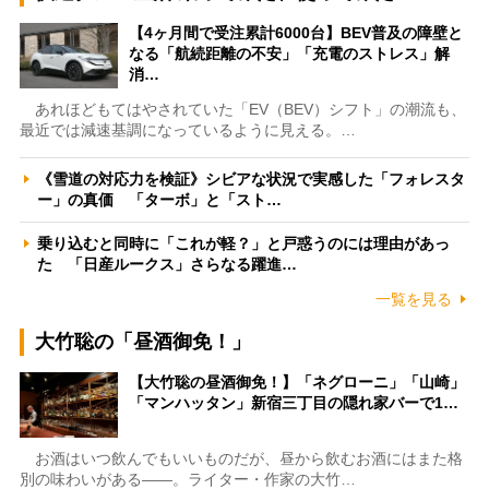
【4ヶ月間で受注累計6000台】BEV普及の障壁と
なる「航続距離の不安」「充電のストレス」解
消…
あれほどもてはやされていた「EV（BEV）シフト」の潮流も、
最近では減速基調になっているように見える。…
《雪道の対応力を検証》シビアな状況で実感した「フォレスタ
ー」の真価 「ターボ」と「スト…
乗り込むと同時に「これが軽？」と戸惑うのには理由があっ
た 「日産ルークス」さらなる躍進…
一覧を見る
大竹聡の「昼酒御免！」
【大竹聡の昼酒御免！】「ネグローニ」「山崎」
「マンハッタン」新宿三丁目の隠れ家バーで1…
お酒はいつ飲んでもいいものだが、昼から飲むお酒にはまた格
別の味わいがある――。ライター・作家の大竹…