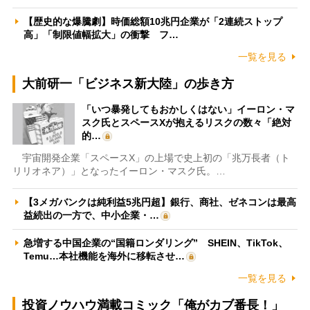
【歴史的な爆騰劇】時価総額10兆円企業が「2連続ストップ
高」「制限値幅拡大」の衝撃 フ…
一覧を見る
大前研一「ビジネス新大陸」の歩き方
「いつ暴発してもおかしくはない」イーロン・マ
スク氏とスペースXが抱えるリスクの数々「絶対
的…
宇宙開発企業「スペースX」の上場で史上初の「兆万長者（ト
リリオネア）」となったイーロン・マスク氏。…
【3メガバンクは純利益5兆円超】銀行、商社、ゼネコンは最高
益続出の一方で、中小企業・…
急増する中国企業の“国籍ロンダリング” SHEIN、TikTok、
Temu…本社機能を海外に移転させ…
一覧を見る
投資ノウハウ満載コミック「俺がカブ番長！」