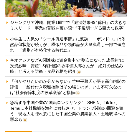
ジャングリア沖縄、開業1周年で「経済効果494億円」の大きな
ミスリード 事業の苦戦を覆い隠す“不透明すぎる巨大な数字”
小学生に人気の「シール流通事情」に変調 「ボンドロ」は依
然品薄状態が続くが、模倣品や類似品が大量流通し一部で値崩
れ 「選別が本格化する時代に」
キオクシアなどAI関連株に資金集中で“割安になった成長株”に
投資妙味 資産1.5億円超の坂本慎太郎さんが「絶好の仕込み
時」と考える防衛・食品銘柄を紹介
「何がやりたいのか分からない」竹中平蔵氏が語る高市内閣の
評価 「給付付き税額控除はその場しのぎ」いま不可欠なの
は“社会保障制度の改革議論”と指摘
急増する中国企業の“国籍ロンダリング” SHEIN、TikTok、
Temu…本社機能を海外に移転させ、トランプ関税の回避を狙
う 現地人を隠れ蓑にした中国企業の農業参入・土地取得への
懸念も