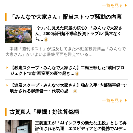
一覧を見る
「みんなで大家さん」配当ストップ騒動の内幕
《ついに見えた問題の核心》「みんなで大家さ
ん」2000億円超不動産投資トラブル“異常なく
ら…
本誌『週刊ポスト』が追及してきた不動産投資商品「みんなで
大家さん」がいよいよ最終局面を迎えている…
【独走スクープ・みんなで大家さん】二転三転した“成田プロ
ジェクト”の計画変更の裏で起き…
【追及スクープ・みんなで大家さん】独占入手“内部議事録”で
明かされる柳瀬健一・代表の思…
一覧を見る
古賀真人「発掘！好決算銘柄」
三菱重工が「AIインフラの新たな主役」として再
評価される気運 エヌビディアとの提携でAIデ…